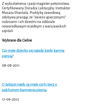
Z wykształcenia i pasji magister położnictwa.
Certyfikowany Doradca Laktacyjny. Instruktor
Masażu Shantala. Praktykę zawodową
zdobywa pracując ze "świeżo upieczonymi"
rodzicami i ich dziećmi na oddziale
noworodkowym w jednym z warszawskich
szpitali.
Wybrane dla Ciebie
Czy moje dziecko się najada kiedy karmię
piersią?
08-08-2011
O laktacji nigdy za mało czyli rzecz o
publicznym karmieniu piersią
17-09-2012