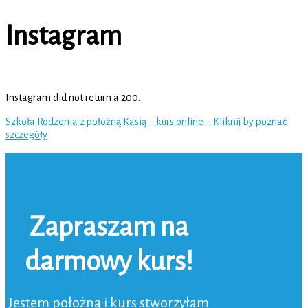
Instagram
Instagram did not return a 200.
Szkoła Rodzenia z położną Kasią – kurs online – Kliknij by poznać
szczegóły
Zapraszam na
darmowy kurs!
Jestem położną i kurs stworzyłam