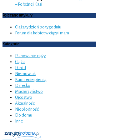
– Położnej Kasi
Polecane artykuły
Ciąża tydzień po tygodniu
Forum dla kobiet w ciąży i mam
Kategorie
Planowanie ciąży
Ciąża
Poród
Niemowlak
Karmienie piersią
Dziecko
Macierzyństwo
Ojcostwo
Aktualności
Niepłodność
Do domu
Inne