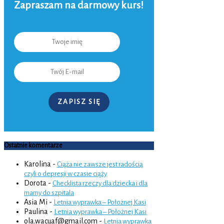
Zapraszam na darmowy kurs!
ZAPISZ SIĘ
Ostatnie komentarze
Karolina
-
Ciąża nie zawsze jest radością
czyli o depresji w czasie ciąży
Dorota
-
Checklista rzeczy dla dziecka i dla
mamy do szpitala
Asia Mi
-
Letnia wyprawka – Położnej Kasi
Paulina
-
Letnia wyprawka – Położnej Kasi
ola.wacuaf@gmail.com
-
Letnia wyprawka