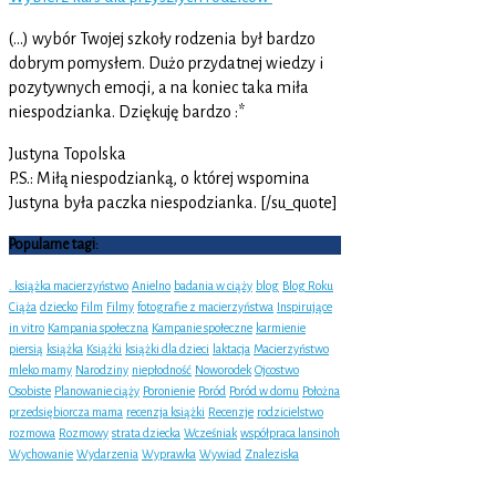
(…) wybór Twojej szkoły rodzenia był bardzo
dobrym pomysłem. Dużo przydatnej wiedzy i
pozytywnych emocji, a na koniec taka miła
niespodzianka. Dziękuję bardzo :*
Justyna Topolska
P.S.: Miłą niespodzianką, o której wspomina
Justyna była paczka niespodzianka. [/su_quote]
Popularne tagi:
. książka macierzyństwo
Anielno
badania w ciąży
blog
Blog Roku
Ciąża
dziecko
Film
Filmy
fotografie z macierzyństwa
Inspirujące
in vitro
Kampania społeczna
Kampanie społeczne
karmienie
piersią
książka
Książki
książki dla dzieci
laktacja
Macierzyństwo
mleko mamy
Narodziny
niepłodność
Noworodek
Ojcostwo
Osobiste
Planowanie ciąży
Poronienie
Poród
Poród w domu
Położna
przedsiębiorcza mama
recenzja książki
Recenzje
rodzicielstwo
rozmowa
Rozmowy
strata dziecka
Wcześniak
współpraca lansinoh
Wychowanie
Wydarzenia
Wyprawka
Wywiad
Znaleziska