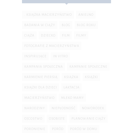
. KSIĄŻKA MACIERZYŃSTWO
ANIELNO
BADANIA W CIĄŻY
BLOG
BLOG ROKU
CIĄŻA
DZIECKO
FILM
FILMY
FOTOGRAFIE Z MACIERZYŃSTWA
INSPIRUJĄCE
IN VITRO
KAMPANIA SPOŁECZNA
KAMPANIE SPOŁECZNE
KARMIENIE PIERSIĄ
KSIĄŻKA
KSIĄŻKI
KSIĄŻKI DLA DZIECI
LAKTACJA
MACIERZYŃSTWO
MLEKO MAMY
NARODZINY
NIEPŁODNOŚĆ
NOWORODEK
OJCOSTWO
OSOBISTE
PLANOWANIE CIĄŻY
PORONIENIE
PORÓD
PORÓD W DOMU