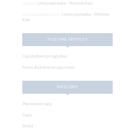
Letnia wyprawka – Położnej Kasi
Paulina
-
Letnia wyprawka – Położnej
ola.wacuaf@gmail.com
-
Kasi
POLECANE ARTYKUŁY
Ciąża tydzień po tygodniu
Forum dla kobiet w ciąży i mam
KATEGORIE
Planowanie ciąży
Ciąża
Poród