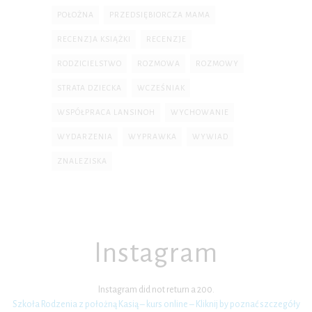
POŁOŻNA
PRZEDSIĘBIORCZA MAMA
RECENZJA KSIĄŻKI
RECENZJE
RODZICIELSTWO
ROZMOWA
ROZMOWY
STRATA DZIECKA
WCZEŚNIAK
WSPÓŁPRACA LANSINOH
WYCHOWANIE
WYDARZENIA
WYPRAWKA
WYWIAD
ZNALEZISKA
Instagram
Instagram did not return a 200.
Szkoła Rodzenia z położną Kasią – kurs online – Kliknij by poznać szczegóły