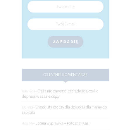
ZAPISZ SIĘ
OSTATNIE KOMENTARZE
Ciąża nie zawsze jest radością czyli o
Karolina
-
depresji w czasie ciąży
Checklista rzeczy dla dziecka i dla mamy do
Dorota
-
szpitala
Letnia wyprawka – Położnej Kasi
Asia Mi
-