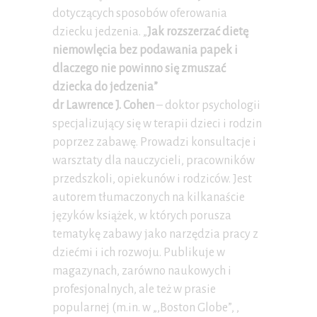
dotyczących sposobów oferowania
dziecku jedzenia. „
Jak rozszerzać dietę
niemowlęcia bez podawania papek i
dlaczego nie powinno się zmuszać
dziecka do jedzenia”
dr Lawrence J. Cohen
– doktor psychologii
specjalizujący się w terapii dzieci i rodzin
poprzez zabawę. Prowadzi konsultacje i
warsztaty dla nauczycieli, pracowników
przedszkoli, opiekunów i rodziców. Jest
autorem tłumaczonych na kilkanaście
języków książek, w których porusza
tematykę zabawy jako narzędzia pracy z
dziećmi i ich rozwoju. Publikuje w
magazynach, zarówno naukowych i
profesjonalnych, ale też w prasie
popularnej (m.in. w „,Boston Globe”, ,