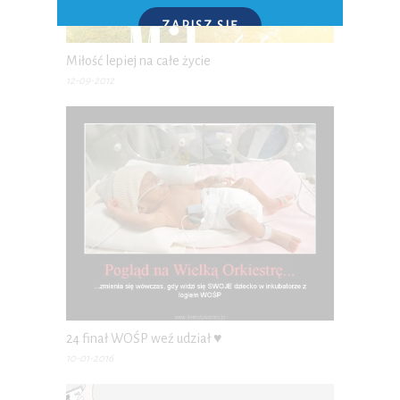
ZAPISZ SIĘ
Miłość lepiej na całe życie
P.S. W każdej chwili możesz wypisać się z kursu.
12-09-2012
24 finał WOŚP weź udział ♥
10-01-2016