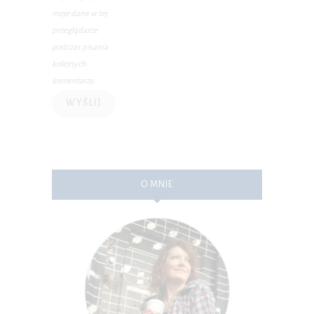
moje dane w tej
przeglądarce
podczas pisania
kolejnych
komentarzy.
O MNIE