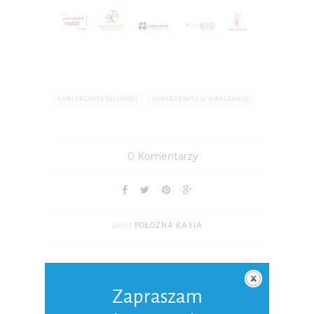
KONFERENCJA BLISKOŚCI
KONFERENCJA W WARSZAWIE
0 Komentarzy
autor
POŁOŻNA KASIA
Położna Kasia
Zapraszam
Z wykształcenia i pasji magister