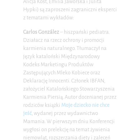
Alicja Kost, Emilia Jaworska i Julita
Hypki) są zaproszeni zagraniczni eksperci
z tematami wykładów:
Carlos González
– hiszpański pediatra.
Działacz na rzecz ochrony i promocji
karmienia naturalnego. Tłumaczył na
język kataloński Międzynarodowy
Kodeks Marketingu Produktów
Zastępujących Mleko Kobiece oraz
Deklarację Innocenti. Członek IBFAN,
założyciel Katalońskiego Stowarzyszenia
Karmienia Piersią. Autor docenianej przez
rodziców książki
Moje dziecko nie chce
jeść
, wydanej przez wydawnictwo
Mamania. W pierwszym dniu Konferencji
wygłosi on prelekcję na temat żywienia
niemowląt, rozszerzania diety i zaleceń