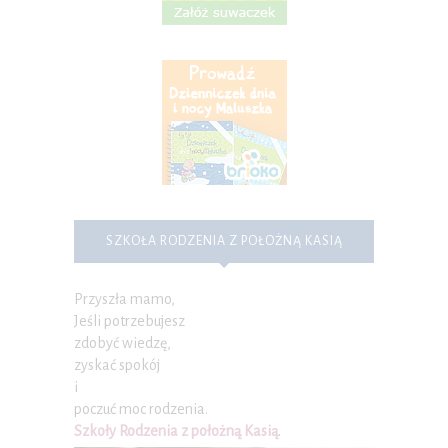
SZKOŁA RODZENIA Z POŁOŻNĄ KASIĄ
Przyszła mamo,
Jeśli potrzebujesz
zdobyć wiedzę,
zyskać spokój
i
poczuć moc rodzenia.
Szkoły Rodzenia z położną Kasią
.