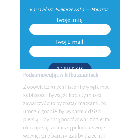
Kasia Płaza-Piekarzewska — Położna
Twoje Imię:
Twój E-mail:
ZAPISZ SIĘ
Podsumowując w kilku zdaniach
P.S. W każdej chwili możesz wypisać się z kursu.
Z opowiedzianych historii płynęła moc
kobiecości. Bywa, że kobiety muszą
zawalczyć o to by zostać matkami, by
urodzić godnie, by wykarmić dzieci
piersią. Gdy chcą podróżować z dziećmi
okazuje się, że muszą pokonać swoje
wewnętrzne bariery. Zaś by dzieci ich