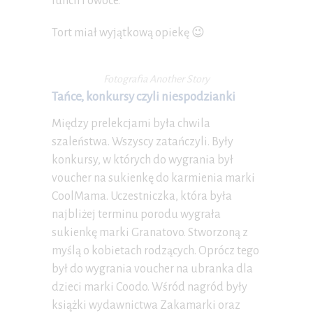
lunch i owoce.
Tort miał wyjątkową opiekę 😉
Fotografia Another Story
Tańce, konkursy czyli niespodzianki
Między prelekcjami była chwila
szaleństwa. Wszyscy zatańczyli. Były
konkursy, w których do wygrania był
voucher na sukienkę do karmienia marki
CoolMama. Uczestniczka, która była
najbliżej terminu porodu wygrała
sukienkę marki Granatovo. Stworzoną z
myślą o kobietach rodzących. Oprócz tego
był do wygrania voucher na ubranka dla
dzieci marki Coodo. Wśród nagród były
książki wydawnictwa Zakamarki oraz