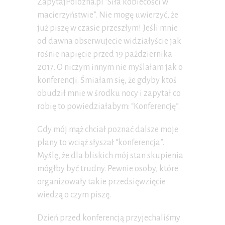
ZapytajPolozna.pl “Siła kobiecości w
macierzyństwie”. Nie mogę uwierzyć, że
już piszę w czasie przeszłym! Jeśli mnie
od dawna obserwujecie widziałyście jak
rośnie napięcie przed 19 października
2017. O niczym innym nie myślałam jak o
konferencji. Śmiałam się, że gdyby ktoś
obudził mnie w środku nocy i zapytał co
robię to powiedziałabym: “Konferencję”.
Gdy mój mąż chciał poznać dalsze moje
plany to wciąż słyszał “konferencja”.
Myślę, że dla bliskich mój stan skupienia
mógłby być trudny. Pewnie osoby, które
organizowały takie przedsięwzięcie
wiedzą o czym piszę.
Dzień przed konferencją przyjechaliśmy