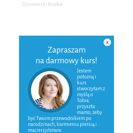
Dzienniczki Brioko.
Zapraszam
na darmowy kurs!
Jestem
położną i
kurs
stworzyłam z
myślą o
Tobie,
przyszła
mamo, żeby
być Twoim przewodnikiem po
narodzinach, karmieniu piersią i
macierzyństwie.