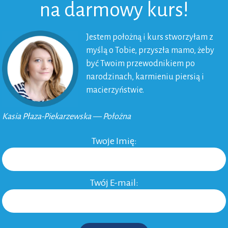
na darmowy kurs!
Jestem położną i kurs stworzyłam z
myślą o Tobie, przyszła mamo, żeby
być Twoim przewodnikiem po
narodzinach, karmieniu piersią i
macierzyństwie.
Kasia Płaza-Piekarzewska — Położna
Twoje Imię:
Twój E-mail: