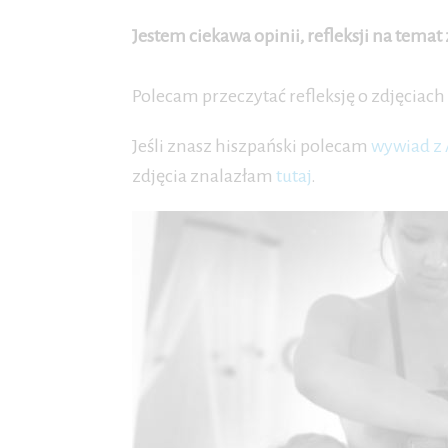
Jestem ciekawa opinii, refleksji na tema
Polecam przeczytać refleksję o zdjęciac
Jeśli znasz hiszpański polecam
wywiad z 
zdjęcia znalazłam
tutaj
.