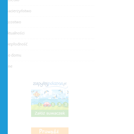
Macierzyństwo
Ojcostwo
Aktualności
Niepłodność
Do domu
Inne