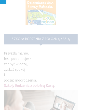
SZKOŁA RODZENIA Z POŁOŻNĄ KASIĄ
Przyszła mamo,
Jeśli potrzebujesz
zdobyć wiedzę,
zyskać spokój
i
poczuć moc rodzenia.
Szkoły Rodzenia z położną Kasią
.