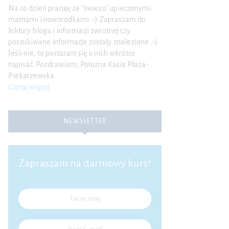
Na co dzień pracuję ze "świeżo" upieczonymi
mamami i noworodkami :-) Zapraszam do
lektury bloga i informacji zwrotnej czy
poszukiwane informacje zostały znalezione :-)
Jeśli nie, to postaram się o nich wkrótce
napisać. Pozdrawiam, Położna Kasia Płaza-
Piekarzewska
Czytaj więcej
NEWSLETTER
Zapraszam na darmowy kurs!