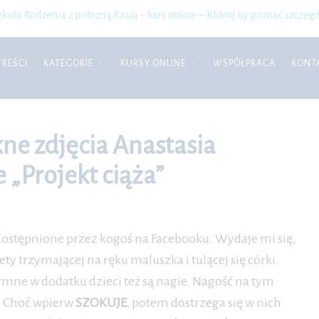
zkoła Rodzenia z położną Kasią – kurs online – Kliknij by poznać szczegó
TREŚCI
KATEGORIE
KURSY ONLINE
WSPÓŁPRACA
KONT
kne zdjęcia Anastasia
„Projekt ciąża”
dostępnione przez kogoś na Facebooku. Wydaje mi się,
iety trzymającej na ręku maluszka i tulącej się córki.
tymne w dodatku dzieci też są nagie. Nagość na tym
ż. Choć wpierw
SZOKUJE
, potem dostrzega się w nich