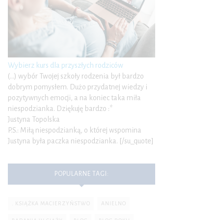
Wybierz kurs dla przyszłych rodziców
(…) wybór Twojej szkoły rodzenia był bardzo
dobrym pomysłem. Dużo przydatnej wiedzy i
pozytywnych emocji, a na koniec taka miła
niespodzianka. Dziękuję bardzo :*
Justyna Topolska
P.S.: Miłą niespodzianką, o której wspomina
Justyna była paczka niespodzianka. [/su_quote]
POPULARNE TAGI:
. KSIĄŻKA MACIERZYŃSTWO
ANIELNO