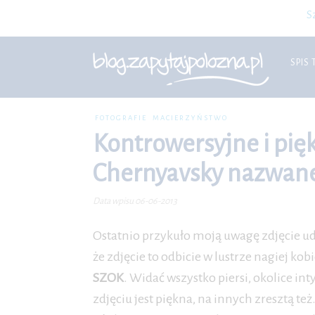
S
SPIS 
FOTOGRAFIE
MACIERZYŃSTWO
Kontrowersyjne i pię
Chernyavsky nazwane 
Data wpisu 06-06-2013
Ostatnio przykuło moją uwagę zdjęcie u
że zdjęcie to odbicie w lustrze nagiej kob
SZOK
. Widać wszystko piersi, okolice in
zdjęciu jest piękna, na innych zresztą te