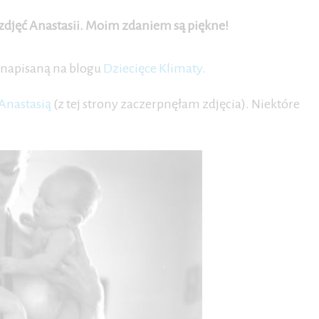
t zdjęć Anastasii. Moim zdaniem są piękne!
h napisaną na blogu
Dziecięce Klimaty
.
Anastasią
(z tej strony zaczerpnęłam zdjęcia). Niektóre