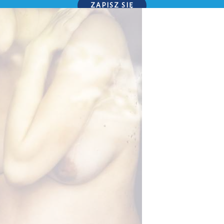
ZAPISZ SIĘ
P.S. W każdej chwili możesz wypisać się z kursu.