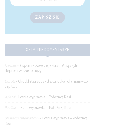
ZAPISZ SIĘ
OSTATNIE KOMENTARZE
Ciąża nie zawsze jest radością czyli o
Karolina
-
depresji w czasie ciąży
Checklista rzeczy dla dziecka i dla mamy do
Dorota
-
szpitala
Letnia wyprawka – Położnej Kasi
Asia Mi
-
Letnia wyprawka – Położnej Kasi
Paulina
-
Letnia wyprawka – Położnej
ola.wacuaf@gmail.com
-
Kasi