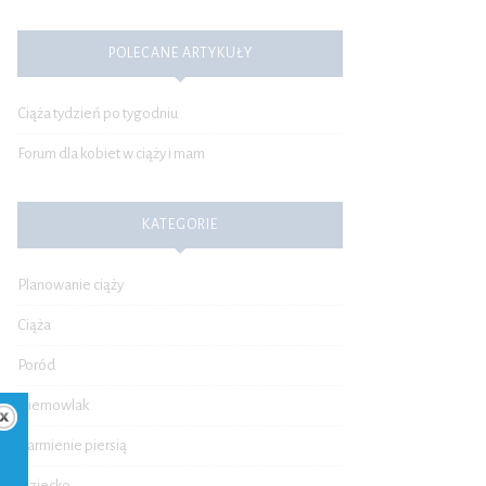
POLECANE ARTYKUŁY
Ciąża tydzień po tygodniu
Forum dla kobiet w ciąży i mam
KATEGORIE
Planowanie ciąży
Ciąża
Poród
Niemowlak
Karmienie piersią
Dziecko