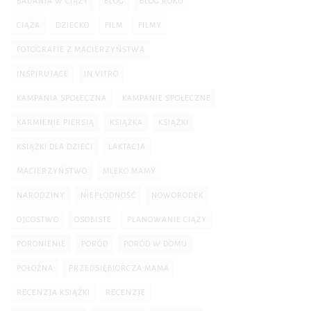
BADANIA W CIĄŻY
BLOG
BLOG ROKU
CIĄŻA
DZIECKO
FILM
FILMY
FOTOGRAFIE Z MACIERZYŃSTWA
INSPIRUJĄCE
IN VITRO
KAMPANIA SPOŁECZNA
KAMPANIE SPOŁECZNE
KARMIENIE PIERSIĄ
KSIĄŻKA
KSIĄŻKI
KSIĄŻKI DLA DZIECI
LAKTACJA
MACIERZYŃSTWO
MLEKO MAMY
NARODZINY
NIEPŁODNOŚĆ
NOWORODEK
OJCOSTWO
OSOBISTE
PLANOWANIE CIĄŻY
PORONIENIE
PORÓD
PORÓD W DOMU
POŁOŻNA
PRZEDSIĘBIORCZA MAMA
RECENZJA KSIĄŻKI
RECENZJE