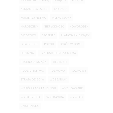
KARMIENIE PIERSIĄ
KSIĄŻKA
KSIĄŻKI
KSIĄŻKI DLA DZIECI
LAKTACJA
MACIERZYŃSTWO
MLEKO MAMY
NARODZINY
NIEPŁODNOŚĆ
NOWORODEK
OJCOSTWO
OSOBISTE
PLANOWANIE CIĄŻY
PORONIENIE
PORÓD
PORÓD W DOMU
POŁOŻNA
PRZEDSIĘBIORCZA MAMA
RECENZJA KSIĄŻKI
RECENZJE
RODZICIELSTWO
ROZMOWA
ROZMOWY
STRATA DZIECKA
WCZEŚNIAK
WSPÓŁPRACA LANSINOH
WYCHOWANIE
WYDARZENIA
WYPRAWKA
WYWIAD
ZNALEZISKA