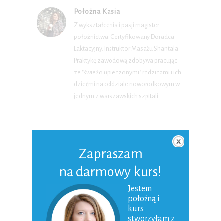
Położna Kasia
Z wykształcenia i pasji magister
położnictwa. Certyfikowany Doradca
Laktacyjny. Instruktor Masażu Shantala.
Praktykę zawodową zdobywa pracując
ze "świeżo upieczonymi" rodzicami i ich
dziećmi na oddziale noworodkowym w
jednym z warszawskich szpitali.
WYBRANE DLA CIEBIE
Zapraszam
na darmowy kurs!
Jestem
położną i
kurs
stworzyłam z