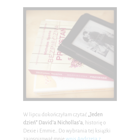
W lipcu dokończyłam czytać
„Jeden
dzień” David’a Nichollas’a
, historię o
Dexie i Emmie… Do wybrania tej książki
zainspirował mnie
wpis Andrzeja z