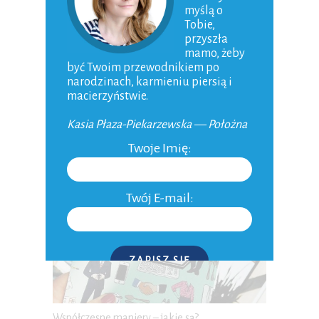
myślą o
Tobie,
przyszła
mamo, żeby
być Twoim przewodnikiem po
narodzinach, karmieniu piersią i
Pierwszy filmik a w nim recenzja „Jeszcze
macierzyństwie.
jeden oddech” Paul Kalanithi
24-09-2016
Kasia Płaza-Piekarzewska — Położna
Twoje Imię:
Twój E-mail:
ZAPISZ SIĘ
P.S. W każdej chwili możesz wypisać się z kursu.
Współczesne maniery – jakie są?