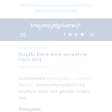
Szkoła Rodzenia z położną Kasią – kurs online –
Kliknij by poznać szczegóły
KSIĄŻEK
RECENZJE
Książki które mnie porwały w
lipcu 2013
Data wpisu 02-08-2013
Zainspirowana
wpisem Edyty z Life Skills
Academy
postanowiłam podzielić się
książkami, które mnie „porwały” w lipcu
2013.
Przeczytane: