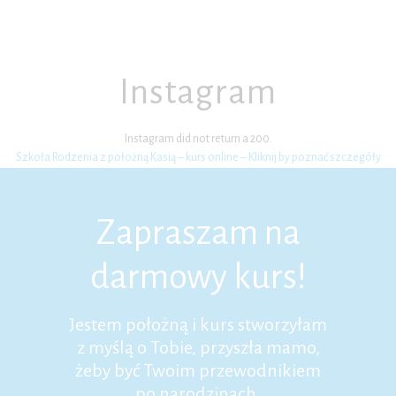
Instagram
Instagram did not return a 200.
Szkoła Rodzenia z położną Kasią – kurs online – Kliknij by poznać szczegóły
Zapraszam na
darmowy kurs!
Jestem położną i kurs stworzyłam
z myślą o Tobie, przyszła mamo,
żeby być Twoim przewodnikiem
po narodzinach,