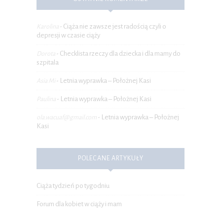
Ciąża nie zawsze jest radością czyli o
Karolina
-
depresji w czasie ciąży
Checklista rzeczy dla dziecka i dla mamy do
Dorota
-
szpitala
Letnia wyprawka – Położnej Kasi
Asia Mi
-
Letnia wyprawka – Położnej Kasi
Paulina
-
Letnia wyprawka – Położnej
ola.wacuaf@gmail.com
-
Kasi
POLECANE ARTYKUŁY
Ciąża tydzień po tygodniu
Forum dla kobiet w ciąży i mam