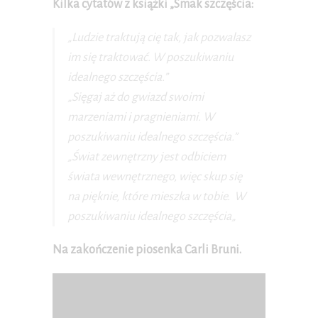
Kilka cytatów z książki „Smak szczęścia:
„Ludzie traktują cię tak, jak pozwalasz
im się traktować.
W poszukiwaniu
idealnego szczęścia.
”
„Sięgaj aż do gwiazd swoimi
marzeniami i pragnieniami.
W
poszukiwaniu idealnego szczęścia.
”
„Świat zewnętrzny jest odbiciem
świata wewnętrznego, więc skup się
na pięknie, które mieszka w tobie.
W
poszukiwaniu idealnego szczęścia
„
Na zakończenie piosenka Carli Bruni.