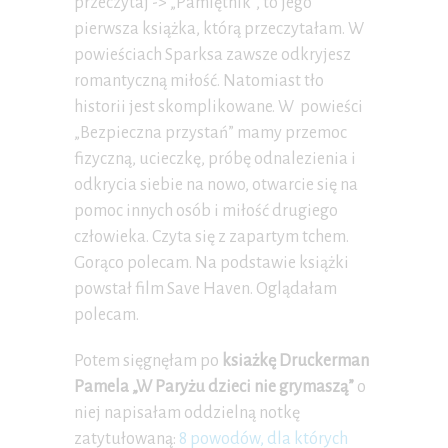
przeczytaj -> „Pamiętnik”, to jego
pierwsza książka, którą przeczytałam. W
powieściach Sparksa zawsze odkryjesz
romantyczną miłość. Natomiast tło
historii jest skomplikowane. W powieści
„Bezpieczna przystań” mamy przemoc
fizyczną, ucieczkę, próbę odnalezienia i
odkrycia siebie na nowo, otwarcie się na
pomoc innych osób i miłość drugiego
człowieka. Czyta się z zapartym tchem.
Gorąco polecam. Na podstawie książki
powstał film Save Haven. Oglądałam
polecam.
Potem sięgnęłam po
ksiażkę Druckerman
Pamela „W Paryżu dzieci nie grymaszą”
o
niej napisałam oddzielną notkę
zatytułowaną:
8 powodów, dla których