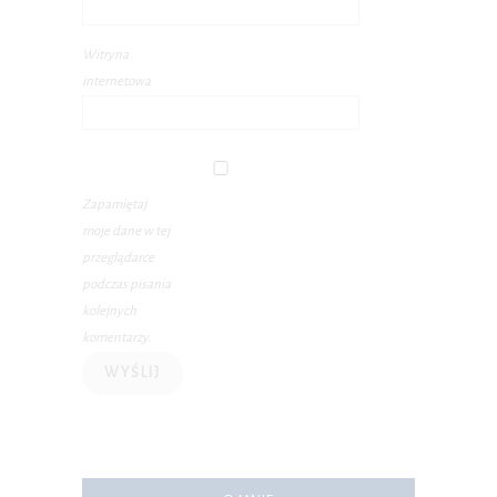
Witryna
internetowa
Zapamiętaj
moje dane w tej
przeglądarce
podczas pisania
kolejnych
komentarzy.