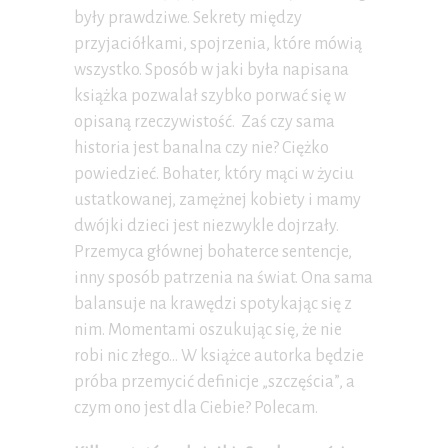
były prawdziwe. Sekrety między
przyjaciółkami, spojrzenia, które mówią
wszystko. Sposób w jaki była napisana
książka pozwalał szybko porwać się w
opisaną rzeczywistość. Zaś czy sama
historia jest banalna czy nie? Ciężko
powiedzieć. Bohater, który mąci w życiu
ustatkowanej, zamężnej kobiety i mamy
dwójki dzieci jest niezwykle dojrzały.
Przemyca głównej bohaterce sentencje,
inny sposób patrzenia na świat. Ona sama
balansuje na krawędzi spotykając się z
nim. Momentami oszukując się, że nie
robi nic złego… W książce autorka będzie
próba przemycić definicje „szczęścia”, a
czym ono jest dla Ciebie? Polecam.