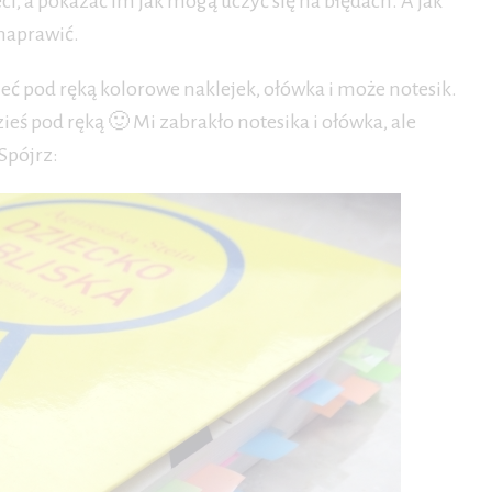
ci, a pokazać im jak mogą uczyć się na błędach. A jak
 naprawić.
ieć pod ręką kolorowe naklejek, ołówka i może notesik.
ieś pod ręką 🙂 Mi zabrakło notesika i ołówka, ale
Spójrz: