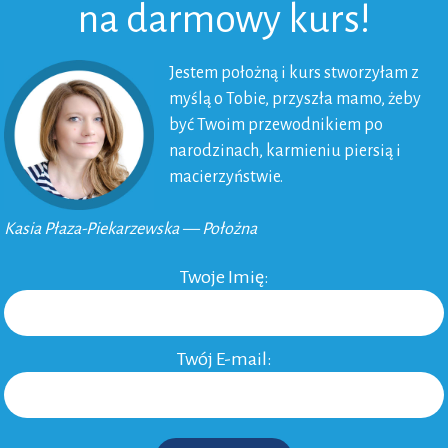
na darmowy kurs!
Jestem położną i kurs stworzyłam z
myślą o Tobie, przyszła mamo, żeby
lub grupami społecznymi»
być Twoim przewodnikiem po
narodzinach, karmieniu piersią i
macierzyństwie.
ywać i budować relację? Aczkolwiek mi wychowanie
nieszka Stein jest daleka od karania dzieci. Można
Kasia Płaza-Piekarzewska — Położna
zka pokazuje, że dziecko źle zrobiło?” Otóż przetoczę
Twoje Imię:
a kosmitką. Naprawdę. Moi uczniowie z gimnazjum
iemskiej cywilizacji, bo…
nie stosuję wobec mojego
Twój E-mail:
erwszą ani ostatnią na ten temat, jaką z nimi odbyłam.
pewniała, czy na pewno nie zaszło jakieś nieporozumienie.
apytał zatroskany 16-latek.