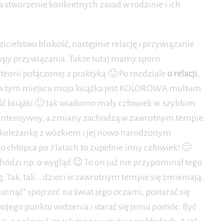
za stworzenie konkretnych zasad w rodzinie i ich
icielstwo bliskość, następnie relację i przywiązanie
ą typy przywiązania. Także tutaj mamy sporo
eorii połączonej z praktyką 🙂 Po rozdziale
o relacji
,
I w tym miejscu moja książka jest KOLOROWA multum
zęść książki 🙂 Jak wiadomo mały człowiek w szybkim
est intensywny, a zmiany zachodzą w zawrotnym tempie.
emu koleżankę z wózkiem i jej nowo narodzonym
 chłopca po 7 latach to zupełnie inny człowiek! 🙂
chodzi np. o wygląd 😉 To on już nie przypominał tego
 Tak, tak… dzieci w zawrotnym tempie się zmieniają.
ucnąć” spojrzeć na świat jego oczami, postarać się
ojego punktu widzenia i starać się jemu pomóc. Być