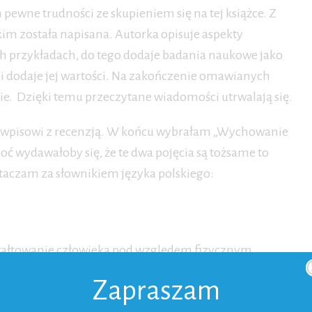
pewne trudności ze skupieniem się na tej książce. Z
kim została napisana. Autorka opisuje aspekty
ch przykładach, do tego dodaje badania naukowe jako
 i dodaje jej wartości. Na zakończenie omawianych
. Dzięki temu przeczytane wiadomości utrwalają się.
uł wpisowi z recenzją. W końcu wybrałam „Wychowanie
hoć wydawałoby się, że te dwa pojęcia są tożsame to
etaczam za słownikiem języka polskiego:
ztałtowanie człowieka pod względem fizycznym,
ie go do życia w społeczeństwie»
Zapraszam
zystwie»