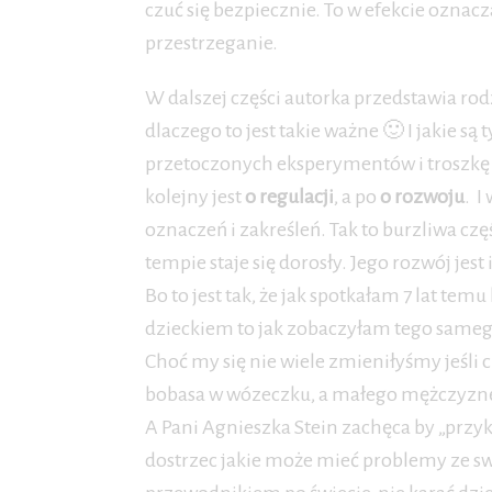
czuć się bezpiecznie. To w efekcie oznac
przestrzeganie.
W dalszej części autorka przedstawia rodz
dlaczego to jest takie ważne 🙂 I jakie s
przetoczonych eksperymentów i troszkę t
kolejny jest
o regulacji
, a po
o rozwoju
. 
oznaczeń i zakreśleń. Tak to burzliwa c
tempie staje się dorosły. Jego rozwój j
Bo to jest tak, że jak spotkałam 7 lat t
dzieckiem to jak zobaczyłam tego samego
Choć my się nie wiele zmieniłyśmy jeśli 
bobasa w wózeczku, a małego mężczyznę.
A Pani Agnieszka Stein zachęca by „przyk
dostrzec jakie może mieć problemy ze sw