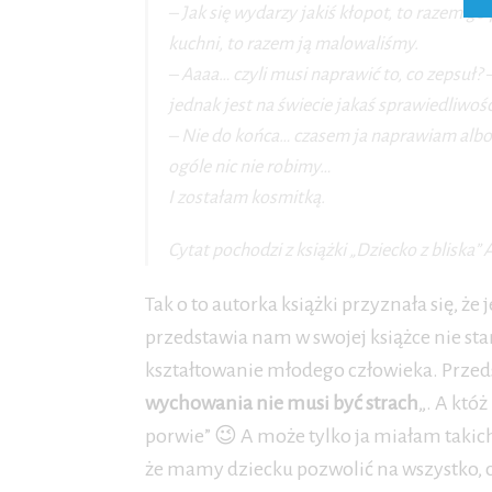
– Jak się wydarzy jakiś kłopot, to razem 
kuchni, to razem ją malowaliśmy.
– Aaaa… czyli musi naprawić to, co zepsuł?
jednak jest na świecie jakaś sprawiedliwość
– Nie do końca… czasem ja naprawiam albo
ogóle nic nie robimy…
I zostałam kosmitką.
Cytat pochodzi z książki „Dziecko z bliska
Tak o to autorka książki przyznała się, że
przedstawia nam w swojej książce nie st
kształtowanie młodego człowieka. Przed
wychowania nie musi być strach
„. A któż
porwie” 😉 A może tylko ja miałam taki
że mamy dziecku pozwolić na wszystko, c