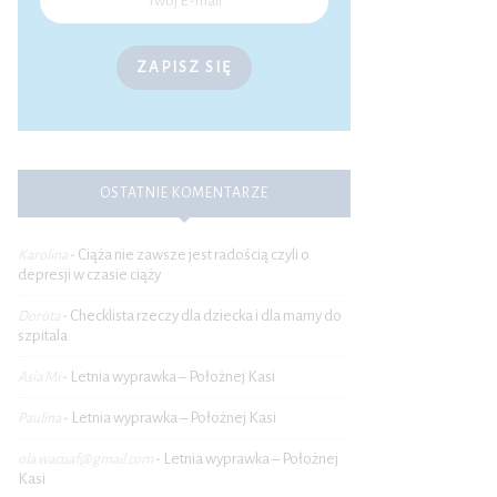
ZAPISZ SIĘ
OSTATNIE KOMENTARZE
Ciąża nie zawsze jest radością czyli o
Karolina
-
depresji w czasie ciąży
Checklista rzeczy dla dziecka i dla mamy do
Dorota
-
szpitala
Letnia wyprawka – Położnej Kasi
Asia Mi
-
Letnia wyprawka – Położnej Kasi
Paulina
-
Letnia wyprawka – Położnej
ola.wacuaf@gmail.com
-
Kasi