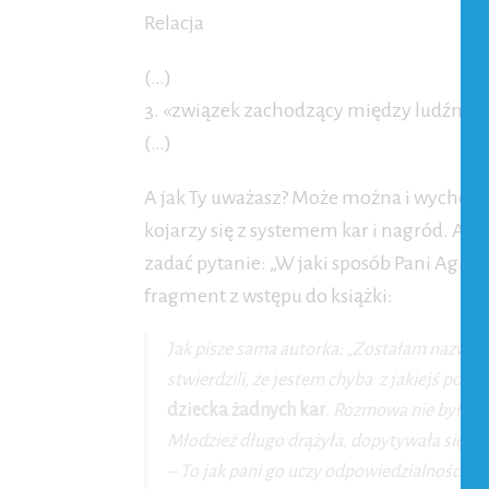
Relacja
(…)
3. «związek zachodzący między ludźmi 
(…)
A jak Ty uważasz? Może można i wychow
kojarzy się z systemem kar i nagród. A Ag
zadać pytanie: „W jaki sposób Pani Agnies
fragment z wstępu do książki:
Jak pisze sama autorka
: „Zostałam nazwan
stwierdzili, że jestem chyba z jakiejś pozaz
dziecka żadnych kar
. Rozmowa nie była pi
Młodzież długo drążyła, dopytywała się i u
– To jak pani go uczy odpowiedzialności – z