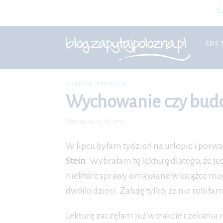
S
SPIS 
KSIĄŻEK
RECENZJE
Wychowanie czy budow
Data wpisu 14-08-2012
W lipcu byłam tydzień na urlopie i porwa
Stein
. Wybrałam tę lekturę dlatego, że jec
niektóre sprawy omawiane w książce mo
dwójki dzieci. Żałuję tylko, że nie robiła
Lekturę zaczęłam już w trakcie czekania 