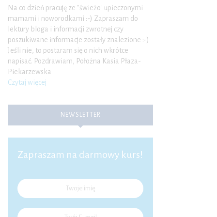
Na co dzień pracuję ze "świeżo" upieczonymi
mamami i noworodkami :-) Zapraszam do
lektury bloga i informacji zwrotnej czy
poszukiwane informacje zostały znalezione :-)
Jeśli nie, to postaram się o nich wkrótce
napisać. Pozdrawiam, Położna Kasia Płaza-
Piekarzewska
Czytaj więcej
NEWSLETTER
Zapraszam na darmowy kurs!