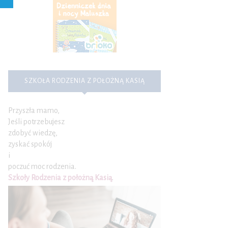
SZKOŁA RODZENIA Z POŁOŻNĄ KASIĄ
Przyszła mamo,
Jeśli potrzebujesz
zdobyć wiedzę,
zyskać spokój
i
poczuć moc rodzenia.
Szkoły Rodzenia z położną Kasią
.