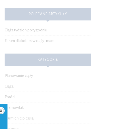
POLECANE ARTYKUŁY
Ciąża tydzień po tygodniu
Forum dla kobiet w ciąży i mam
KATEGORIE
Planowanie ciąży
Ciąża
Poród
Niemowlak
Karmienie piersią
Dziecko