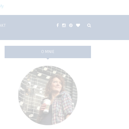
ły
AKT
O MNIE