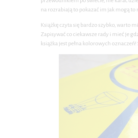
przewodnikiem po świecie, nie karać dzie
na rozrabiają to pokazać im jak mogą to
Książkę czyta się bardzo szybko, warto m
Zapisywać co ciekawsze rady i mieć je gdz
książka jest pełna kolorowych oznaczeń! 