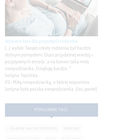
Wybierz kurs dla przyszłych rodziców
(…) wybór Twojej szkoły rodzenia był bardzo
dobrym pomysłem. Dużo przydatnej wiedzy i
pozytywnych emocji, a na koniec taka miła
niespodzianka. Dziękuję bardzo :*
Justyna Topolska
P.S.: Miłą niespodzianką, o której wspomina
Justyna była paczka niespodzianka. [/su_quote]
POPULARNE TAGI:
. KSIĄŻKA MACIERZYŃSTWO
ANIELNO