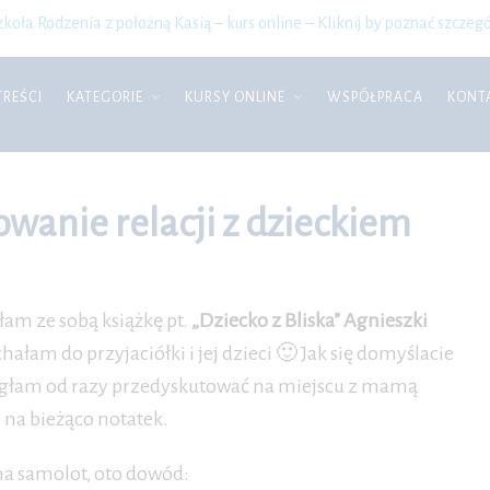
zkoła Rodzenia z położną Kasią – kurs online – Kliknij by poznać szczegó
TREŚCI
KATEGORIE
KURSY ONLINE
WSPÓŁPRACA
KONT
anie relacji z dzieckiem
łam ze sobą książkę pt.
„Dziecko z Bliska” Agnieszki
hałam do przyjaciółki i jej dzieci 🙂 Jak się domyślacie
głam od razy przedyskutować na miejscu z mamą
m na bieżąco notatek.
na samolot, oto dowód: