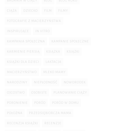
BADANIA W CIĄŻY
BLOG
BLOG ROKU
CIĄŻA
DZIECKO
FILM
FILMY
FOTOGRAFIE Z MACIERZYŃSTWA
INSPIRUJĄCE
IN VITRO
KAMPANIA SPOŁECZNA
KAMPANIE SPOŁECZNE
KARMIENIE PIERSIĄ
KSIĄŻKA
KSIĄŻKI
KSIĄŻKI DLA DZIECI
LAKTACJA
MACIERZYŃSTWO
MLEKO MAMY
NARODZINY
NIEPŁODNOŚĆ
NOWORODEK
OJCOSTWO
OSOBISTE
PLANOWANIE CIĄŻY
PORONIENIE
PORÓD
PORÓD W DOMU
POŁOŻNA
PRZEDSIĘBIORCZA MAMA
RECENZJA KSIĄŻKI
RECENZJE