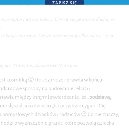
go próbujemy naprawić. Na przykład jak pomalował ścianę w
ZAPISZ SIĘ
P.S. W każdej chwili możesz wypisać się z kursu.
 – wyszeptał mój rozmówca. Ciesząc się pewnie w duchu, że
.
 robimy coś razem. Często rozmawiamy albo zdarza się, że
” Agnieszki Stein, wydawnictwo Mamania.
 jest kosmitką 🙂 I to cóż może i prawda w końcu
andardowe sposoby na budowanie relacji i
stawia między innymi stwierdzenie, że „
podstawą
 nie słyszał jako dziecko „bo przyjdzie cygan i Cię
ch pomysłowych dziadków i rodziców 😉 Co nie znaczy,
hodzi o wyznaczenie granic, które pozwolą dziecku