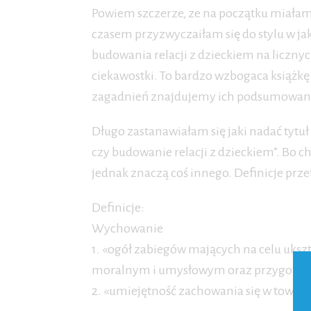
Powiem szczerze, ze na początku miałam 
czasem przyzwyczaiłam się do stylu w ja
budowania relacji z dzieckiem na liczny
ciekawostki. To bardzo wzbogaca książkę
zagadnień znajdujemy ich podsumowanie
Długo zastanawiałam się jaki nadać tyt
czy budowanie relacji z dzieckiem”. Bo c
jednak znaczą coś innego. Definicje prz
Definicje:
Wychowanie
1. «ogół zabiegów mających na celu uks
moralnym i umysłowym oraz przygotowan
2. «umiejętność zachowania się w towar