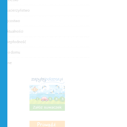
Macierzyństwo
Ojcostwo
Aktualności
Niepłodność
Do domu
Inne