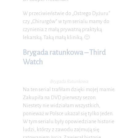
W przeciwieństwie do „Ostrego Dyżuru”
czy „Chirurgów” w tym serialu mamy do
czynienia z małą prywatną praktyką
lekarską. Taką małą kliniką. 🙂
Brygada ratunkowa – Third
Watch
Brygada Ratunkowa
Na ten serial trafiłam dzięki mojej mamie.
Zakupiła na DVD pierwszy sezon.
Niestety nie widziałam wszystkich,
ponieważ w Polsce ukazał się tylko jeden.
W tym serialu były opowiedziane historie
ludzi, którzy z zawodu zajmują się
ratowaniem życia. Zawierał historie