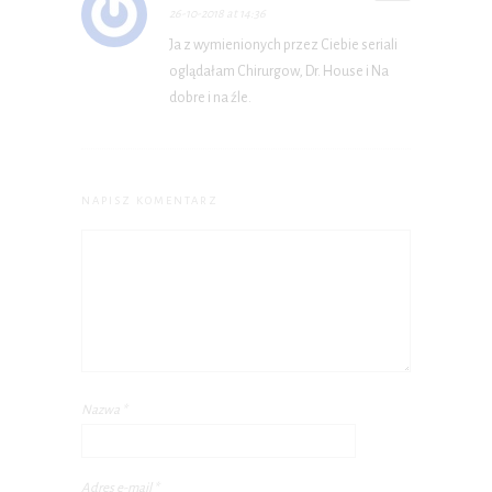
26-10-2018 at 14:36
Ja z wymienionych przez Ciebie seriali
oglądałam Chirurgow, Dr. House i Na
dobre i na źle.
NAPISZ KOMENTARZ
Nazwa
*
Adres e-mail
*