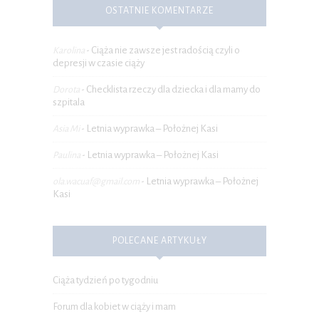
OSTATNIE KOMENTARZE
Ciąża nie zawsze jest radością czyli o
Karolina
-
depresji w czasie ciąży
Checklista rzeczy dla dziecka i dla mamy do
Dorota
-
szpitala
Letnia wyprawka – Położnej Kasi
Asia Mi
-
Letnia wyprawka – Położnej Kasi
Paulina
-
Letnia wyprawka – Położnej
ola.wacuaf@gmail.com
-
Kasi
POLECANE ARTYKUŁY
Ciąża tydzień po tygodniu
Forum dla kobiet w ciąży i mam