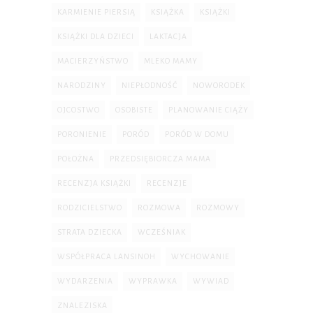
KARMIENIE PIERSIĄ
KSIĄŻKA
KSIĄŻKI
KSIĄŻKI DLA DZIECI
LAKTACJA
MACIERZYŃSTWO
MLEKO MAMY
NARODZINY
NIEPŁODNOŚĆ
NOWORODEK
OJCOSTWO
OSOBISTE
PLANOWANIE CIĄŻY
PORONIENIE
PORÓD
PORÓD W DOMU
POŁOŻNA
PRZEDSIĘBIORCZA MAMA
RECENZJA KSIĄŻKI
RECENZJE
RODZICIELSTWO
ROZMOWA
ROZMOWY
STRATA DZIECKA
WCZEŚNIAK
WSPÓŁPRACA LANSINOH
WYCHOWANIE
WYDARZENIA
WYPRAWKA
WYWIAD
ZNALEZISKA