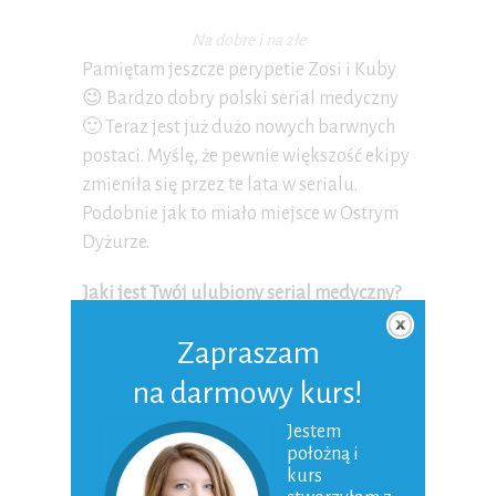
Na dobre i na złe
Pamiętam jeszcze perypetie Zosi i Kuby
😉 Bardzo dobry polski serial medyczny
🙂 Teraz jest już dużo nowych barwnych
postaci. Myślę, że pewnie większość ekipy
zmieniła się przez te lata w serialu.
Podobnie jak to miało miejsce w Ostrym
Dyżurze.
Jaki jest Twój ulubiony serial medyczny?
Zapraszam
SERIALE
na darmowy kurs!
Jestem
0 Komentarzy
położną i
kurs