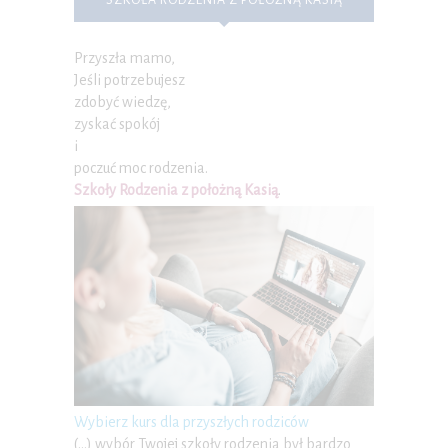
SZKOŁA RODZENIA Z POŁOŻNĄ KASIĄ
Przyszła mamo,
Jeśli potrzebujesz
zdobyć wiedzę,
zyskać spokój
i
poczuć moc rodzenia.
Szkoły Rodzenia z położną Kasią
.
Wybierz kurs dla przyszłych rodziców
(…) wybór Twojej szkoły rodzenia był bardzo