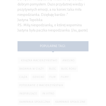
dobrym pomysłem. Dużo przydatnej wiedzy i
pozytywnych emocji, a na koniec taka miła
niespodzianka. Dziękuję bardzo :*
Justyna Topolska
P.S.: Miłą niespodzianką, o której wspomina
Justyna była paczka niespodzianka. [/su_quote]
POPULARNE TAGI:
. KSIĄŻKA MACIERZYŃSTWO
ANIELNO
BADANIA W CIĄŻY
BLOG
BLOG ROKU
CIĄŻA
DZIECKO
FILM
FILMY
FOTOGRAFIE Z MACIERZYŃSTWA
INSPIRUJĄCE
IN VITRO
KAMPANIA SPOŁECZNA
KAMPANIE SPOŁECZNE