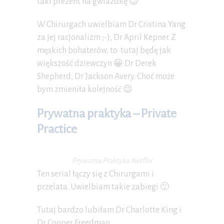
taki prezent na gwiazdkę 😉
W Chirurgach uwielbiam Dr Cristina Yang
za jej racjonalizm ;-), Dr April Kepner. Z
męskich bohaterów, to tutaj będę jak
większość dziewczyn 😀 Dr Derek
Shepherd, Dr Jackson Avery. Choć może
bym zmieniła kolejność 😉
Prywatna praktyka – Private
Practice
Prywatna Praktyka Netflix
Ten serial łączy się z Chirurgami i
przelata. Uwielbiam takie zabiegi 🙂
Tutaj bardzo lubiłam Dr Charlotte King i
Dr Cooper Freedman.