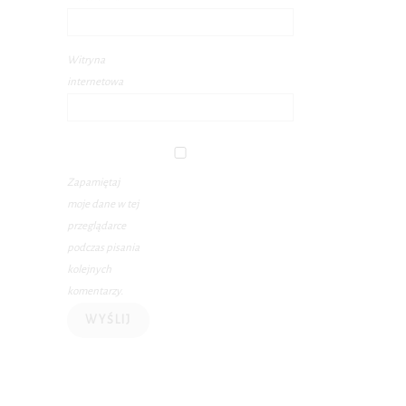
Witryna
internetowa
Zapamiętaj
moje dane w tej
przeglądarce
podczas pisania
kolejnych
komentarzy.