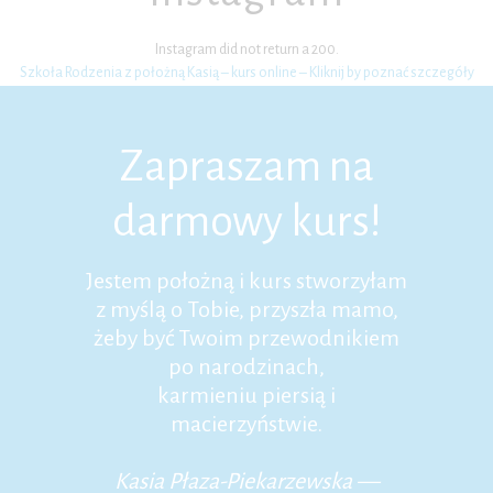
Instagram did not return a 200.
Szkoła Rodzenia z położną Kasią – kurs online – Kliknij by poznać szczegóły
Zapraszam na
darmowy kurs!
Jestem położną i kurs stworzyłam
z myślą o Tobie, przyszła mamo,
żeby być Twoim przewodnikiem
po narodzinach,
karmieniu piersią i
macierzyństwie.
Kasia Płaza-Piekarzewska —