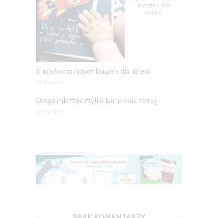
8 najukochańszych książek dla dzieci
28-04-2019
Droga mleczna czyli o karmieniu piersą
01-04-2012
BRAK KOMENTARZY