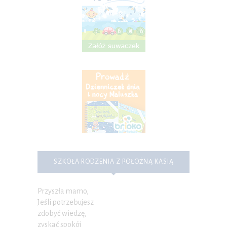
SZKOŁA RODZENIA Z POŁOŻNĄ KASIĄ
Przyszła mamo,
Jeśli potrzebujesz
zdobyć wiedzę,
zyskać spokój