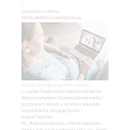
i
poczuć moc rodzenia.
Szkoły Rodzenia z położną Kasią
.
Wybierz kurs dla przyszłych rodziców
(…) wybór Twojej szkoły rodzenia był bardzo
dobrym pomysłem. Dużo przydatnej wiedzy i
pozytywnych emocji, a na koniec taka miła
niespodzianka. Dziękuję bardzo :*
Justyna Topolska
P.S.: Miłą niespodzianką, o której wspomina
Justyna była paczka niespodzianka. [/su_quote]