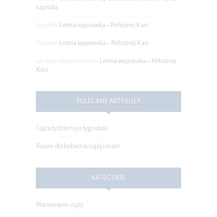
szpitala
Letnia wyprawka – Położnej Kasi
Asia Mi
-
Letnia wyprawka – Położnej Kasi
Paulina
-
Letnia wyprawka – Położnej
ola.wacuaf@gmail.com
-
Kasi
POLECANE ARTYKUŁY
Ciąża tydzień po tygodniu
Forum dla kobiet w ciąży i mam
KATEGORIE
Planowanie ciąży