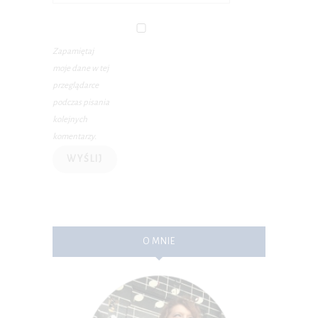
Zapamiętaj
moje dane w tej
przeglądarce
podczas pisania
kolejnych
komentarzy.
O MNIE