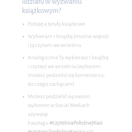
udziału w wyzwaniu
książkowym?
Podaję 4 tytuły książkowe
Wybieram 1 książkę (można więcej)
i ją czytam we wrześniu
Analogicznie Ty wybierasz 1 książkę
i czytasz we wrześniu (wyborem
możesz podzielić się komentarzu,
do czego zachęcam)
Możesz podzielić się swoim
wyborem w Social Mediach
używając
hasztagu
#czytelniaPołożnejKasi
#czytamZpołożnąKasią
bądź