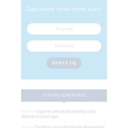
Zapraszam na darmowy kurs!
ZAPISZ SIĘ
OSTATNIE KOMENTARZE
Ciąża nie zawsze jest radością czyli o
Karolina
-
depresji w czasie ciąży
Checklista rzeczy dla dziecka i dla mamy do
Dorota
-