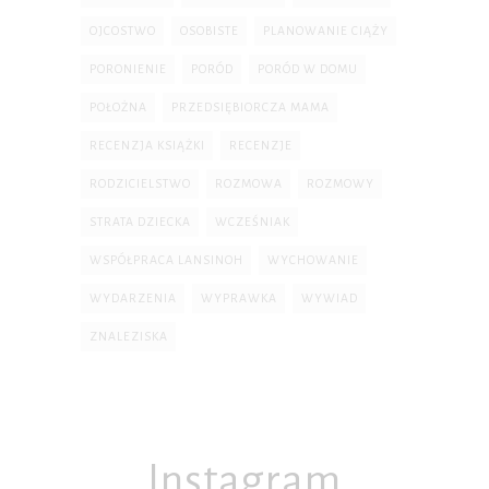
OJCOSTWO
OSOBISTE
PLANOWANIE CIĄŻY
PORONIENIE
PORÓD
PORÓD W DOMU
POŁOŻNA
PRZEDSIĘBIORCZA MAMA
RECENZJA KSIĄŻKI
RECENZJE
RODZICIELSTWO
ROZMOWA
ROZMOWY
STRATA DZIECKA
WCZEŚNIAK
WSPÓŁPRACA LANSINOH
WYCHOWANIE
WYDARZENIA
WYPRAWKA
WYWIAD
ZNALEZISKA
Instagram