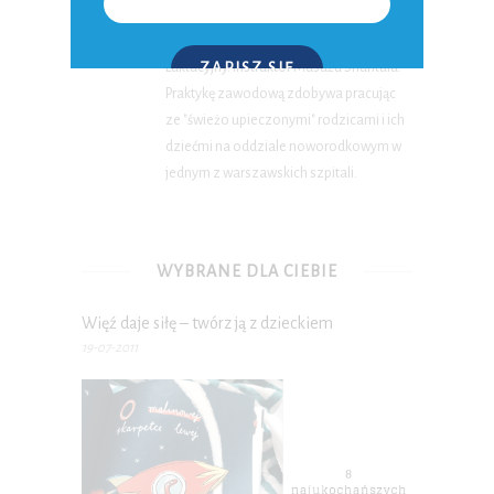
Z wykształcenia i pasji magister
położnictwa. Certyfikowany Doradca
Laktacyjny. Instruktor Masażu Shantala.
ZAPISZ SIĘ
Praktykę zawodową zdobywa pracując
ze "świeżo upieczonymi" rodzicami i ich
P.S. W każdej chwili możesz wypisać się z kursu.
dziećmi na oddziale noworodkowym w
jednym z warszawskich szpitali.
WYBRANE DLA CIEBIE
Więź daje siłę – twórz ją z dzieckiem
19-07-2011