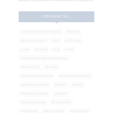
POPULARNE TAGI:
. KSIĄŻKA MACIERZYŃSTWO
ANIELNO
BADANIA W CIĄŻY
BLOG
BLOG ROKU
CIĄŻA
DZIECKO
FILM
FILMY
FOTOGRAFIE Z MACIERZYŃSTWA
INSPIRUJĄCE
IN VITRO
KAMPANIA SPOŁECZNA
KAMPANIE SPOŁECZNE
KARMIENIE PIERSIĄ
KSIĄŻKA
KSIĄŻKI
KSIĄŻKI DLA DZIECI
LAKTACJA
MACIERZYŃSTWO
MLEKO MAMY
NARODZINY
NIEPŁODNOŚĆ
NOWORODEK