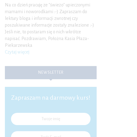
Na co dzień pracuję ze "świeżo" upieczonymi
mamami i noworodkami :-) Zapraszam do
lektury bloga i informacji zwrotnej czy
poszukiwane informacje zostały znalezione :-)
Jeśli nie, to postaram się o nich wkrótce
napisać. Pozdrawiam, Położna Kasia Płaza-
Piekarzewska
Czytaj więcej
NEWSLETTER
Zapraszam na darmowy kurs!