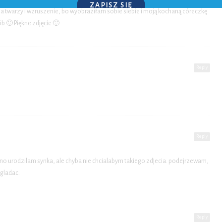
ZAPISZ SIĘ
a twarzy i wzruszenie, bo wyobraziłam sobie siebie i moją kochaną córeczkę
ób 🙂 Piękne zdjęcie 🙂
P.S. W każdej chwili możesz wypisać się z kursu.
Reply
Reply
wno urodzilam synka, ale chyba nie chcialabym takiego zdjecia. podejrzewam,
ogladac.
Reply