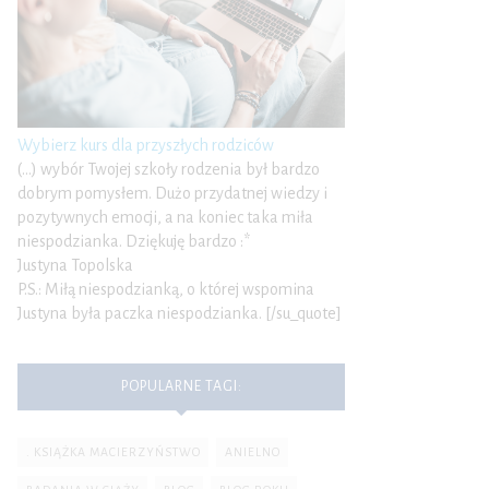
Wybierz kurs dla przyszłych rodziców
(…) wybór Twojej szkoły rodzenia był bardzo
dobrym pomysłem. Dużo przydatnej wiedzy i
pozytywnych emocji, a na koniec taka miła
niespodzianka. Dziękuję bardzo :*
Justyna Topolska
P.S.: Miłą niespodzianką, o której wspomina
Justyna była paczka niespodzianka. [/su_quote]
POPULARNE TAGI:
. KSIĄŻKA MACIERZYŃSTWO
ANIELNO