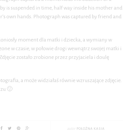
by is suspended in time, half way inside his mother and
er’s own hands. Photograph was captured by friend and
 doniosły moment dla matki i dziecka, a wymiany w
szone w czasie, w połowie drogi wewnątrz swojej matki i
 Zdjęcie zostało zrobione przez przyjaciela i doulę
otografia, a może widziałaś równie wzruszające zdjęcie.
rzu 🙂
autor
POŁOŻNA KASIA