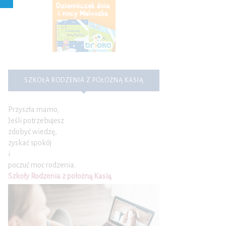
SZKOŁA RODZENIA Z POŁOŻNĄ KASIĄ
Przyszła mamo,
Jeśli potrzebujesz
zdobyć wiedzę,
zyskać spokój
i
poczuć moc rodzenia.
Szkoły Rodzenia z położną Kasią
.