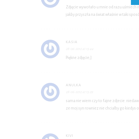
Zdjęcie wywołało u mnie od razu uśmiech n
jakby przyszła na świat właśnie w taki spos
KASIA
28-06-2012 at 13:44
Piękne zdjęcie;]
ANULKA
28-06-2012 at 15:29
sama nie wiem czy to fajne zdjecie. nieda
ze moj syn rowniez nie chcialby go kiedys 
KIVI