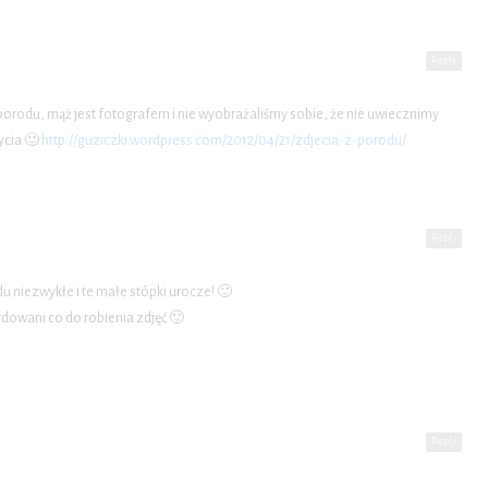
Reply
orodu, mąż jest fotografem i nie wyobrażaliśmy sobie, że nie uwiecznimy
ycia 🙂
http://guziczki.wordpress.com/2012/04/21/zdjecia-z-porodu/
Reply
u niezwykłe i te małe stópki urocze! 🙂
dowani co do robienia zdjęć 🙂
Reply