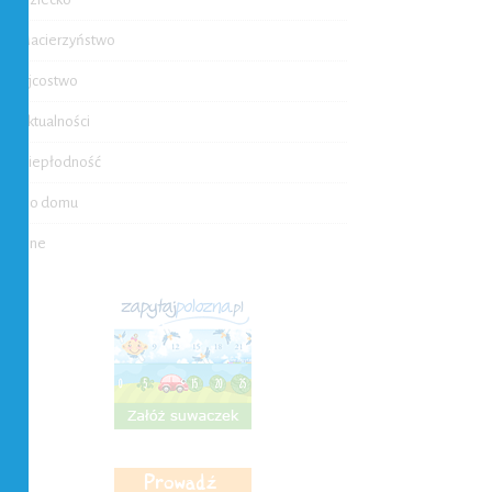
Macierzyństwo
Ojcostwo
Aktualności
Niepłodność
Do domu
Inne