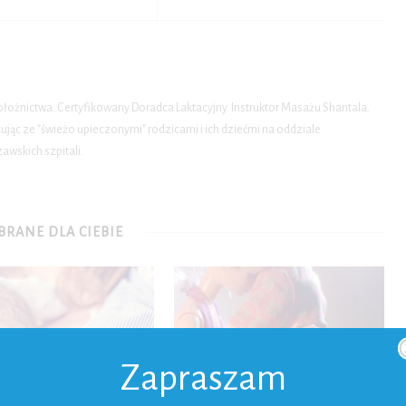
położnictwa. Certyfikowany Doradca Laktacyjny. Instruktor Masażu Shantala.
ąc ze "świeżo upieczonymi" rodzicami i ich dziećmi na oddziale
wskich szpitali.
RANE DLA CIEBIE
Zapraszam