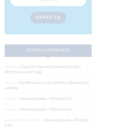
ZAPISZ SIĘ
OSTATNIE KOMENTARZE
Ciąża nie zawsze jest radością czyli o
Karolina
-
depresji w czasie ciąży
Checklista rzeczy dla dziecka i dla mamy do
Dorota
-
szpitala
Letnia wyprawka – Położnej Kasi
Asia Mi
-
Letnia wyprawka – Położnej Kasi
Paulina
-
Letnia wyprawka – Położnej
ola.wacuaf@gmail.com
-
Kasi