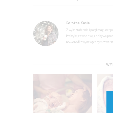
Położna Kasia
Z wykształcenia i pasji magister 
Praktykę zawodową zdobywa pracuj
noworodkowym w jednym z warsza
WYB