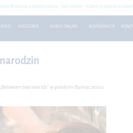
zkoła Rodzenia z położną Kasią – kurs online – Kliknij by poznać szczegó
TREŚCI
KATEGORIE
KURSY ONLINE
WSPÓŁPRACA
KONT
 narodzin
e „Between two worlds” w polskim tłumaczeniu