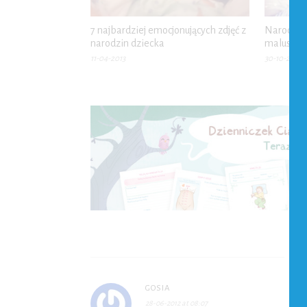
7 najbardziej emocjonujących zdjęć z
Narodziny
narodzin dziecka
maluszk
11-04-2013
30-10-2013
GOSIA
28-06-2012 at 08:07