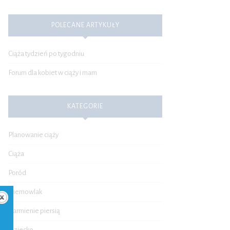
POLECANE ARTYKUŁY
Ciąża tydzień po tygodniu
Forum dla kobiet w ciąży i mam
KATEGORIE
Planowanie ciąży
Ciąża
Poród
Niemowlak
Karmienie piersią
Dziecko