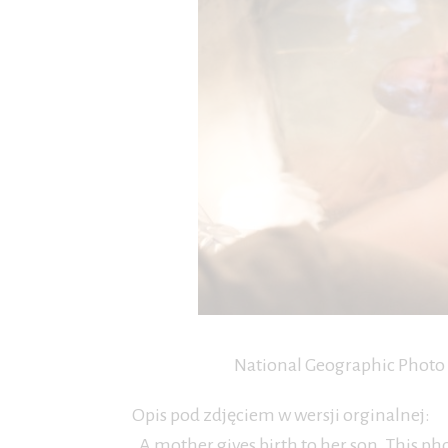
National Geographic Photo 
Opis pod zdjęciem w wersji orginalnej:
„A mother gives birth to her son. This 