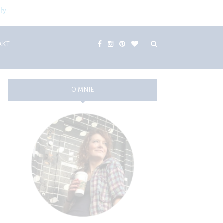
ły
AKT
O MNIE