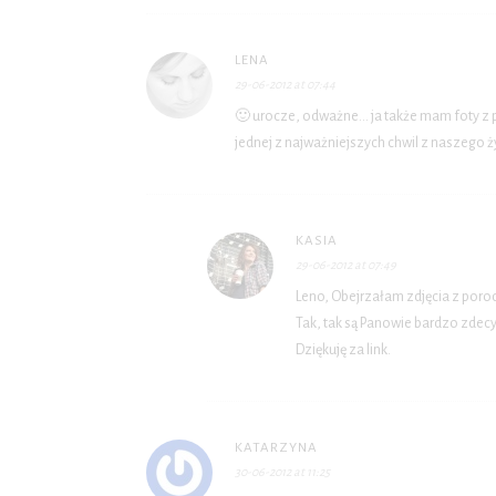
LENA
29-06-2012 at 07:44
🙂 urocze, odważne… ja także mam foty z p
jednej z najważniejszych chwil z naszego ż
KASIA
29-06-2012 at 07:49
Leno, Obejrzałam zdjęcia z porod
Tak, tak są Panowie bardzo zdecy
Dziękuję za link.
KATARZYNA
30-06-2012 at 11:25