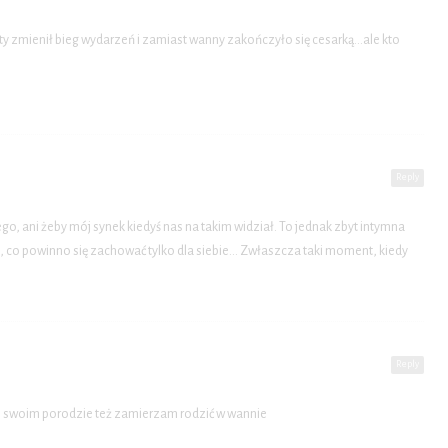
ety zmienił bieg wydarzeń i zamiast wanny zakończyło się cesarką…ale kto
Reply
ego, ani żeby mój synek kiedyś nas na takim widział. To jednak zbyt intymna
ś, co powinno się zachować tylko dla siebie… Zwłaszcza taki moment, kiedy
Reply
 swoim porodzie też zamierzam rodzić w wannie