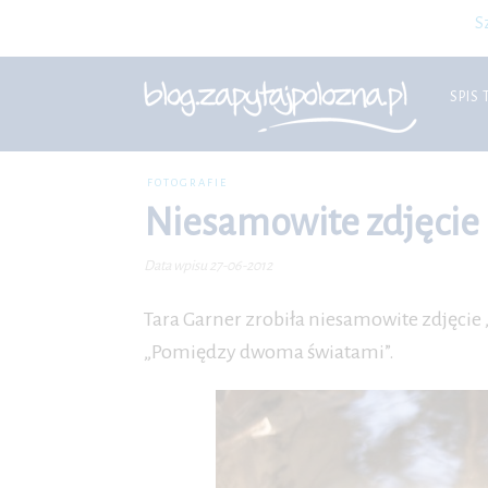
S
SPIS 
FOTOGRAFIE
Niesamowite zdjęcie
Data wpisu 27-06-2012
Tara Garner zrobiła niesamowite zdjęci
„Pomiędzy dwoma światami”.