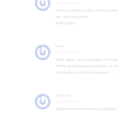
28-06-2012 at 20:13
Ja marzę o takim porodzie, pierwszy niest
wie…może tym razem…
Piękne zdjęcie
ANIA
28-06-2012 at 20:33
ładne zdjęcie, ale nie chciałabym mieć taki
chwila, aby pokazywać ją wszystkim. To co
dziecko jeszcze do końca nie wyszło… :/
MARLENA
28-06-2012 at 23:12
Zdjęcie niesamowite odrazu pomyślałam o