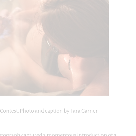
Contest, Photo and caption by Tara Garner
photograph captured a momentous introduction of a