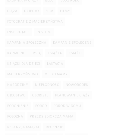
BADANIA W CIĄŻY
BLOG
BLOG ROKU
CIĄŻA
DZIECKO
FILM
FILMY
FOTOGRAFIE Z MACIERZYŃSTWA
INSPIRUJĄCE
IN VITRO
KAMPANIA SPOŁECZNA
KAMPANIE SPOŁECZNE
KARMIENIE PIERSIĄ
KSIĄŻKA
KSIĄŻKI
KSIĄŻKI DLA DZIECI
LAKTACJA
MACIERZYŃSTWO
MLEKO MAMY
NARODZINY
NIEPŁODNOŚĆ
NOWORODEK
OJCOSTWO
OSOBISTE
PLANOWANIE CIĄŻY
PORONIENIE
PORÓD
PORÓD W DOMU
POŁOŻNA
PRZEDSIĘBIORCZA MAMA
RECENZJA KSIĄŻKI
RECENZJE