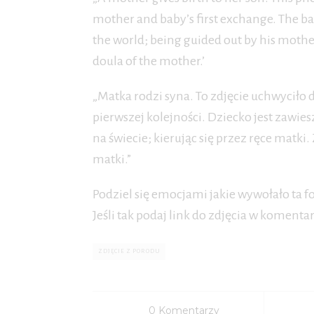
mother and baby’s first exchange. The ba
the world; being guided out by his moth
doula of the mother.’
„Matka rodzi syna. To zdjęcie uchwyciło
pierwszej kolejności. Dziecko jest zawie
na świecie; kierując się przez ręce matki.
matki.”
Podziel się emocjami jakie wywołało ta f
Jeśli tak podaj link do zdjęcia w komenta
ZDJĘCIE Z PORODU
0 Komentarzy