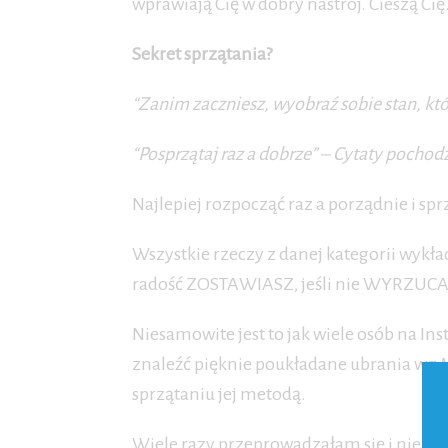
wprawiają Cię w dobry nastrój. Cieszą Cię
Sekret sprzątania?
“Zanim zaczniesz, wyobraź sobie stan, któ
“Posprzątaj raz a dobrze” –
Cytaty pochodz
Najlepiej rozpocząć raz a porządnie i sprz
Wszystkie rzeczy z danej kategorii wykła
radość ZOSTAWIASZ, jeśli nie WYRZUCA
Niesamowite jest to jak wiele osób na I
znaleźć pięknie poukładane ubrania wg Ma
sprzątaniu jej metodą.
Wiele razy przeprowadzałam się i nie za