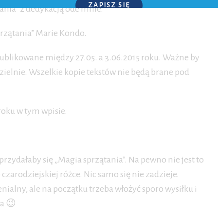
ZAPISZ SIĘ
ania” z dedykacją ode mnie.
P.S. W każdej chwili możesz wypisać się z kursu.
rzątania” Marie Kondo.
ublikowane między 27.05. a 3.06.2015 roku. Ważne by
ielnie. Wszelkie kopie tekstów nie będą brane pod
roku w tym wpisie.
rzydałaby się „Magia sprzątania”. Na pewno nie jest to
 czarodziejskiej różce. Nic samo się nie zadzieje.
nialny, ale na początku trzeba włożyć sporo wysiłku i
ia 😉