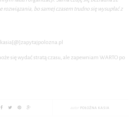
ne rozwiązania, bo samej czasem trudno się wysupłać z
: kasia[@]zapytajpolozna.pl
u może się wydać stratą czasu, ale zapewniam WARTO po
autor
POŁOŻNA KASIA