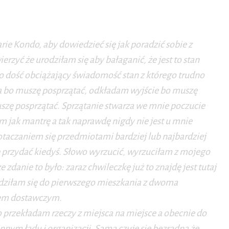
ie Kondo, aby dowiedzieć się jak poradzić sobie z
yć że urodziłam się aby bałaganić, że jest to stan
to dość obciążający świadomość stan z którego trudno
ia bo muszę posprzątać, odkładam wyjście bo muszę
szę posprzątać. Sprzątanie stwarza we mnie poczucie
jak mantrę a tak naprawdę nigdy nie jest u mnie
taczaniem się przedmiotami bardziej lub najbardziej
ę przydać kiedyś. Słowo wyrzucić, wyrzuciłam z mojego
e zdanie to było: zaraz chwileczkę już to znajdę jest tutaj
dziłam się do pierwszego mieszkania z dwoma
nem dostawczym.
o przekładam rzeczy z miejsca na miejsce a obecnie do
innym ładu i organizacji. Sama czuję się bezradna że