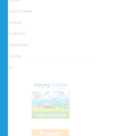
Macierzyństwo
Ojcostwo
Aktualności
Niepłodność
Do domu
Inne