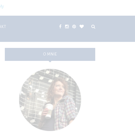
ły
AKT
O MNIE