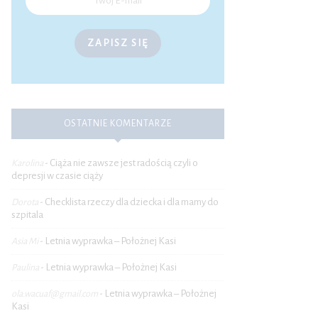
ZAPISZ SIĘ
OSTATNIE KOMENTARZE
Ciąża nie zawsze jest radością czyli o
Karolina
-
depresji w czasie ciąży
Checklista rzeczy dla dziecka i dla mamy do
Dorota
-
szpitala
Letnia wyprawka – Położnej Kasi
Asia Mi
-
Letnia wyprawka – Położnej Kasi
Paulina
-
Letnia wyprawka – Położnej
ola.wacuaf@gmail.com
-
Kasi