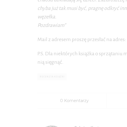
chyba już tak musi być, pragnę odkryć in
węzełka.
Pozdrawiam”
Mail z adresem proszę przesłać na adres
P.S. Dla niektórych książka o sprzątani
nią sięgnąć.
RECENZJA KSIĄŻKI
0 Komentarzy