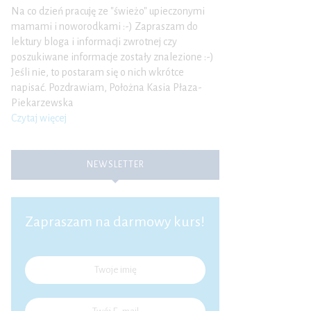
Na co dzień pracuję ze "świeżo" upieczonymi
mamami i noworodkami :-) Zapraszam do
lektury bloga i informacji zwrotnej czy
poszukiwane informacje zostały znalezione :-)
Jeśli nie, to postaram się o nich wkrótce
napisać. Pozdrawiam, Położna Kasia Płaza-
Piekarzewska
Czytaj więcej
NEWSLETTER
Zapraszam na darmowy kurs!