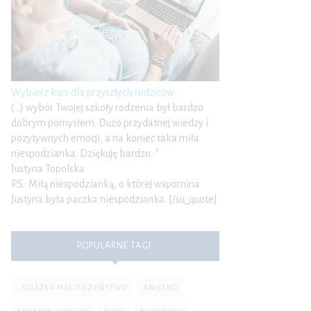
Wybierz kurs dla przyszłych rodziców
(…) wybór Twojej szkoły rodzenia był bardzo
dobrym pomysłem. Dużo przydatnej wiedzy i
pozytywnych emocji, a na koniec taka miła
niespodzianka. Dziękuję bardzo :*
Justyna Topolska
P.S.: Miłą niespodzianką, o której wspomina
Justyna była paczka niespodzianka. [/su_quote]
POPULARNE TAGI:
. KSIĄŻKA MACIERZYŃSTWO
ANIELNO