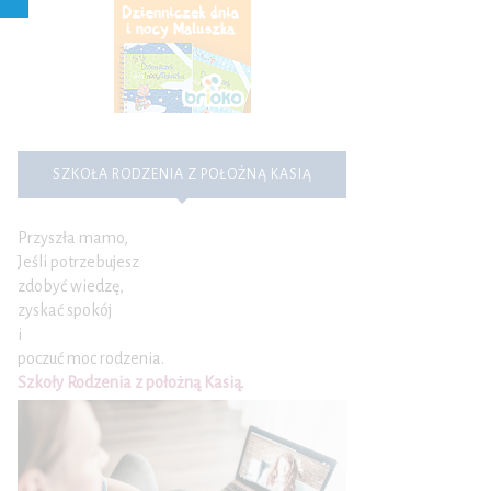
SZKOŁA RODZENIA Z POŁOŻNĄ KASIĄ
Przyszła mamo,
Jeśli potrzebujesz
zdobyć wiedzę,
zyskać spokój
i
poczuć moc rodzenia.
Szkoły Rodzenia z położną Kasią
.