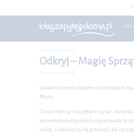
S
SPIS 
KSIĄŻEK
RECENZJE
Odkryj – Magię Sprzą
Data wpisu 27-05-2015
Ostatnio przed urlopem otrzymałam ksi
Muza.
Chwyciłam ją i zaczęłam czytać. Autorka k
tej wieloletniej praktyki opracowała lic
niszę. Ludzie uczą się gotować, ale sprząt