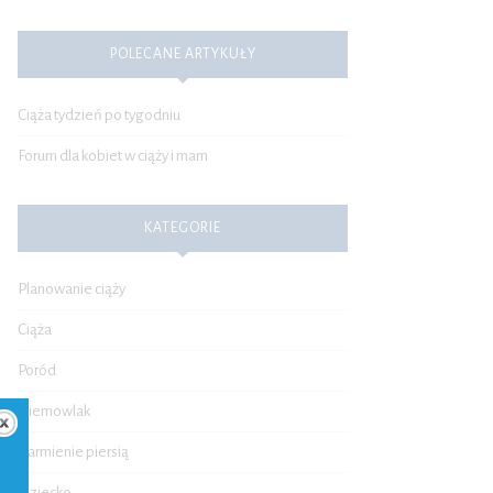
POLECANE ARTYKUŁY
Ciąża tydzień po tygodniu
Forum dla kobiet w ciąży i mam
KATEGORIE
Planowanie ciąży
Ciąża
Poród
Niemowlak
Karmienie piersią
Dziecko