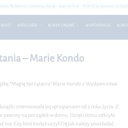
zkoła Rodzenia z położną Kasią – kurs online – Kliknij by poznać szczegó
TREŚCI
KATEGORIE
KURSY ONLINE
WSPÓŁPRACA
KONT
tania – Marie Kondo
ążkę “Magię Sprzątania” Marie Kondo z Wydawnictwa
siążki interesowała się sprzątaniem od 5 roku życia. Z
zne patenty na porządek w domu. Dzięki temu odkryła
ać nie. Czy ktoś kiedyś uczył Cię jak należy poukładać