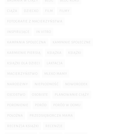
BADANIA W CIĄŻY
BLOG
BLOG ROKU
CIĄŻA
DZIECKO
FILM
FILMY
FOTOGRAFIE Z MACIERZYŃSTWA
INSPIRUJĄCE
IN VITRO
KAMPANIA SPOŁECZNA
KAMPANIE SPOŁECZNE
KARMIENIE PIERSIĄ
KSIĄŻKA
KSIĄŻKI
KSIĄŻKI DLA DZIECI
LAKTACJA
MACIERZYŃSTWO
MLEKO MAMY
NARODZINY
NIEPŁODNOŚĆ
NOWORODEK
OJCOSTWO
OSOBISTE
PLANOWANIE CIĄŻY
PORONIENIE
PORÓD
PORÓD W DOMU
POŁOŻNA
PRZEDSIĘBIORCZA MAMA
RECENZJA KSIĄŻKI
RECENZJE