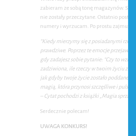
zabieram ze sobą tonę magazynów. Są to 
nie zostały przeczytane. Ostatnio posta
numery i wyrzucam. Po prostu zajmują mi
“Kiedy mierzymy się z posiadanymi rzecza
prawdziwe. Poprzez te emocje przejawia s
gdy zadajesz sobie pytanie: “Czy to wzbudza
zadziwiona, ile rzeczy w twoim życiu zaczn
jak gdyby twoje życie zostało poddane dz
magią, która przynosi szczęśliwe i pulsują
– Cytat pochodzi z książki „Magia sprząt
Serdecznie polecam!
UWAGA KONKURS!