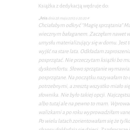
Książka z dedykacją wędruje do:
„Ania
dnia 28 maja 2015 o 20:20 #
Chciałabym odkryć “Magię sprzątania” Mar
wiecznym bałaganem. Zaczęłam nawet wierz
umysłu materializujący się w domu. Jest 
wyjść na stare lata. Odkładam zaproszen
posprzątać. Nie przeczytam książki bo mu
dyskomfortu. Słowo sprzątanie wymawiam 
posprzątane. Na początku nazywałam to o
potrzebnymi, a zresztą wszystko miało si
słownika. Nie było takiej opcji. Najczęstsz
albo tutaj ale na pewno to mam. Wprowa
walizkami a po roku wyprowadziłam va
Po wielu latach zorientowałam się że tylk
chaosu dokładają się dzieci. Zazdroszczę 