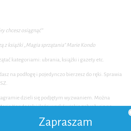
.
ry chcesz osiągnąć”
ą z książki „Magia sprzątania” Marie Kondo
ątać kategoriami: ubrania, książki i gazety etc.
dasz na podłogę i pojedynczo bierzesz do ręki. Sprawia
SZ.
nstagramie dzieli się podjętym wyzwaniem. Można
rie Kondo jak i ilości worków jakie zebrały się po
Zapraszam
pomnę jak Pan z politowaniem spojrzał na mnie, że