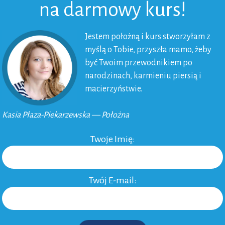
na darmowy kurs!
magazyny, które albo zawierały ciekawy felieton, albo
nowiłam zaprzestać kupowania gazet. Czytam stare
Jestem położną i kurs stworzyłam z
ejsce, a tak na prawdę nie są nikomu potrzebne.
myślą o Tobie, przyszła mamo, żeby
być Twoim przewodnikiem po
mi, budzi się w nas wiele emocji. Te emocje są
narodzinach, karmieniu piersią i
ię energia życiowa. Uwierz temu, co mówi twoje serce,
macierzyństwie.
 moją radość?”. Jeżeli kierujesz się intuicją, będzie
ie się splatać i jakie nastąpią radykalne zmiany. To tak
Kasia Płaza-Piekarzewska — Położna
iałaniu magii. Uporządkowanie domu jest właśnie tą
Twoje Imię:
ce energię życia.”
ania” Marie Kondo
Twój E-mail: