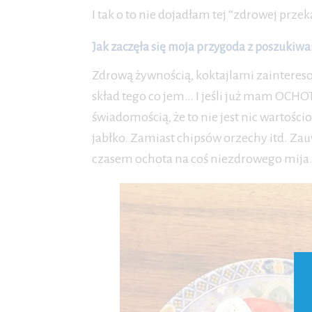
I tak o to nie dojadłam tej “zdrowej przek
Jak zaczęła się moja przygoda z poszukiw
Zdrową żywnością, koktajlami zainteres
skład tego co jem… I jeśli już mam OCHO
świadomością, że to nie jest nic wartoś
jabłko. Zamiast chipsów orzechy itd. Za
czasem ochota na coś niezdrowego mija