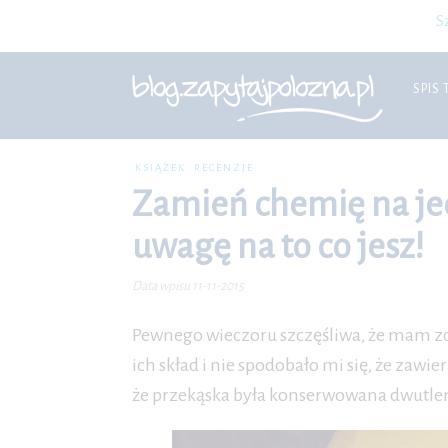
S
SPIS 
KSIĄŻEK
RECENZJE
Zamień chemię na jed
uwagę na to co jesz!
Data wpisu 11-11-2015
Pewnego wieczoru szczęśliwa, że mam zd
ich skład i nie spodobało mi się, że zaw
że przekąska była konserwowana dwutlen