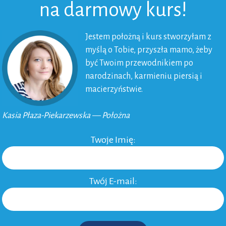
na darmowy kurs!
Jestem położną i kurs stworzyłam z
myślą o Tobie, przyszła mamo, żeby
być Twoim przewodnikiem po
narodzinach, karmieniu piersią i
macierzyństwie.
Kasia Płaza-Piekarzewska — Położna
Twoje Imię:
Twój E-mail: