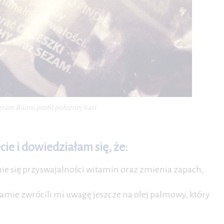
gram Biumi profil położnej Kasi
ie i dowiedziałam się, że:
ie się przyswajalności witamin oraz zmienia zapach,
mie zwrócili mi uwagę jeszcze na olej palmowy, który