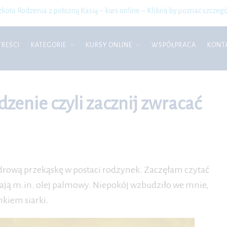
zkoła Rodzenia z położną Kasią – kurs online – Kliknij by poznać szczegó
TREŚCI
KATEGORIE
KURSY ONLINE
WSPÓŁPRACA
KONT
zenie czyli zacznij zwracać
rową przekąskę w postaci rodzynek. Zaczęłam czytać
ierają m.in. olej palmowy. Niepokój wzbudziło we mnie,
kiem siarki.