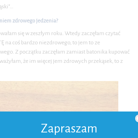
ąski”…
aniem zdrowego jedzenia?
owałam się w zeszłym roku. Wtedy zaczęłam czytać
TĘ na coś bardzo niezdrowego, to jem to ze
ciowego. Z początku zaczęłam zamiast batonika kupować
uważyłam, że im więcej jem zdrowych przekąsek, to z
.
Zapraszam