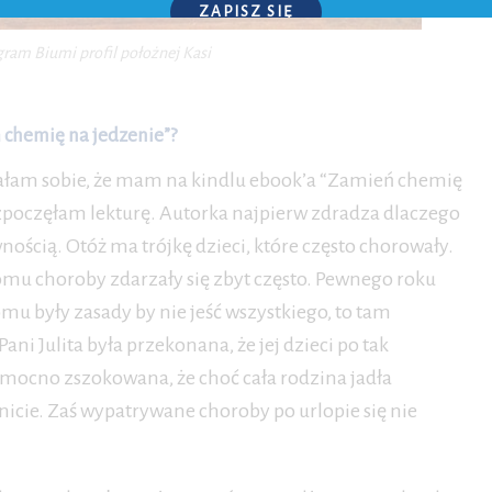
ZAPISZ SIĘ
gram Biumi profil położnej Kasi
P.S. W każdej chwili możesz wypisać się z kursu.
 chemię na jedzenie”?
ałam sobie, że mam na kindlu ebook’a “Zamień chemię
 rozpoczęłam lekturę. Autorka najpierw zdradza dlaczego
ością. Otóż ma trójkę dzieci, które często chorowały.
h domu choroby zdarzały się zbyt często. Pewnego roku
omu były zasady by nie jeść wszystkiego, to tam
Pani Julita była przekonana, że jej dzieci po tak
 mocno zszokowana, że choć cała rodzina jadła
nicie. Zaś wypatrywane choroby po urlopie się nie