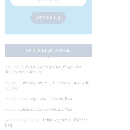
ZAPISZ SIĘ
OSTATNIE KOMENTARZE
Ciąża nie zawsze jest radością czyli o
Karolina
-
depresji w czasie ciąży
Checklista rzeczy dla dziecka i dla mamy do
Dorota
-
szpitala
Letnia wyprawka – Położnej Kasi
Asia Mi
-
Letnia wyprawka – Położnej Kasi
Paulina
-
Letnia wyprawka – Położnej
ola.wacuaf@gmail.com
-
Kasi