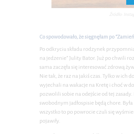
Źródło: Insta
Co spowodowało, że sięgnęłam po “Zamień
Po odkryciu składu rodzynek przypomni
na jedzenie” Julity Bator. Już po chwili
sama zaczęła się interesować zdrową żywn
Nie tak, że raz na jakiś czas. Tylko w ic
wyjechali na wakacje na Kretę i choć w d
pozwolili sobie na odejście od tej zasady. 
swobodnym jadłospisie będą chore. Była
wszystko to po powrocie czuli się wyśmie
pojawiły.