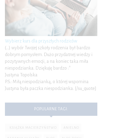
Wybierz kurs dla przyszłych rodziców
(…) wybór Twojej szkoły rodzenia był bardzo
dobrym pomysłem. Dużo przydatnej wiedzy i
pozytywnych emocji, a na koniec taka miła
niespodzianka. Dziękuję bardzo :*
Justyna Topolska
P.S.: Miłą niespodzianką, o której wspomina
Justyna była paczka niespodzianka. [/su_quote]
POPULARNE TAGI:
. KSIĄŻKA MACIERZYŃSTWO
ANIELNO