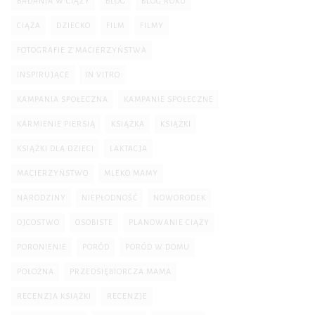
BADANIA W CIĄŻY
BLOG
BLOG ROKU
CIĄŻA
DZIECKO
FILM
FILMY
FOTOGRAFIE Z MACIERZYŃSTWA
INSPIRUJĄCE
IN VITRO
KAMPANIA SPOŁECZNA
KAMPANIE SPOŁECZNE
KARMIENIE PIERSIĄ
KSIĄŻKA
KSIĄŻKI
KSIĄŻKI DLA DZIECI
LAKTACJA
MACIERZYŃSTWO
MLEKO MAMY
NARODZINY
NIEPŁODNOŚĆ
NOWORODEK
OJCOSTWO
OSOBISTE
PLANOWANIE CIĄŻY
PORONIENIE
PORÓD
PORÓD W DOMU
POŁOŻNA
PRZEDSIĘBIORCZA MAMA
RECENZJA KSIĄŻKI
RECENZJE