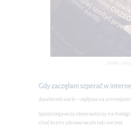
Źródło: Insta
Gdy zaczęłam szperać w internec
dwutlenek siarki – wpływa na zmniejszen
Spostrzegawczy obserwatorzy na Instagra
choć brzmi zdrowo wcale taki nie jest.