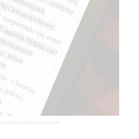
gram Biumi profil położnej Kasi