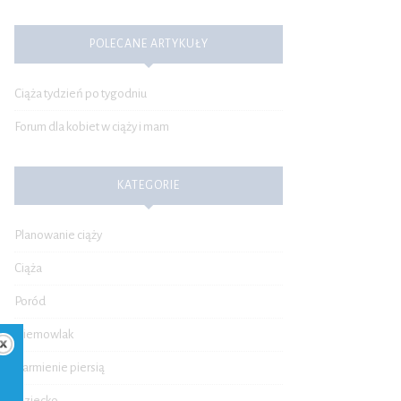
POLECANE ARTYKUŁY
Ciąża tydzień po tygodniu
Forum dla kobiet w ciąży i mam
KATEGORIE
Planowanie ciąży
Ciąża
Poród
Niemowlak
Karmienie piersią
Dziecko