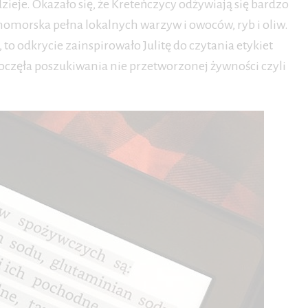
dzieje. Okazało się, że Kreteńczycy odżywiają się bardzo
omorska pełna lokalnych warzyw i owoców, ryb i oliw.
to odkrycie zainspirowało Julitę do czytania etykiet
częła poszukiwania nie przetworzonej żywności czyli