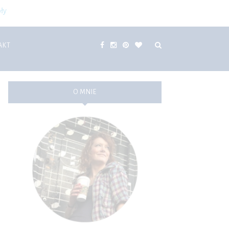
ły
AKT
O MNIE