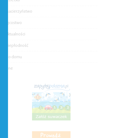
Macierzyństwo
Ojcostwo
Aktualności
Niepłodność
Do domu
Inne