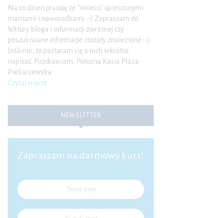
Na co dzień pracuję ze "świeżo" upieczonymi
mamami i noworodkami :-) Zapraszam do
lektury bloga i informacji zwrotnej czy
poszukiwane informacje zostały znalezione :-)
Jeśli nie, to postaram się o nich wkrótce
napisać. Pozdrawiam, Położna Kasia Płaza-
Piekarzewska
Czytaj więcej
NEWSLETTER
Zapraszam na darmowy kurs!