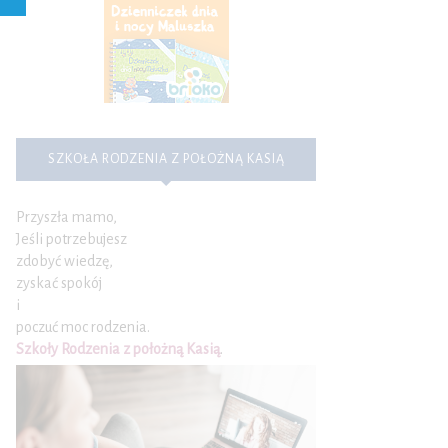
SZKOŁA RODZENIA Z POŁOŻNĄ KASIĄ
Przyszła mamo,
Jeśli potrzebujesz
zdobyć wiedzę,
zyskać spokój
i
poczuć moc rodzenia.
Szkoły Rodzenia z położną Kasią
.