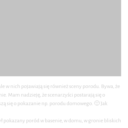
 ale w nich pojawiają się również sceny porodu. Bywa, że
e. Mam nadzieję, że scenarzyści postarają się o
szą się o pokazanie np. porodu domowego. 🙂 Jak
ył pokazany poród w basenie, w domu, w gronie bliskich