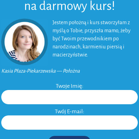
na darmowy kurs!
Jestem położną i kurs stworzyłam z
myślą o Tobie, przyszła mamo, żeby
być Twoim przewodnikiem po
narodzinach, karmieniu piersią i
macierzyństwie.
Kasia Płaza-Piekarzewska — Położna
Twoje Imię:
Twój E-mail: