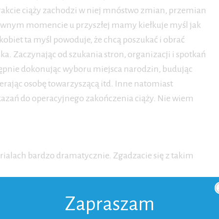
trakcie ciąży zachodzi w niej mnóstwo zmian, przemian
 pewnym momencie u przyszłej mamy kiełkuje myśl jak
kobiet ta myśl powoduje, że chcą poszukać i obrać
ka. Zaczynając od szukania stron, organizacji i spotkań
ępnie dokonując wyboru miejsca narodzin, budując
erając osobę towarzyszącą itd. Inne natomiast
kazań do operacyjnego zakończenia ciąży. Nie wiem
erialach bardzo dramatycznie. Zgadzacie się z takim
Zapraszam