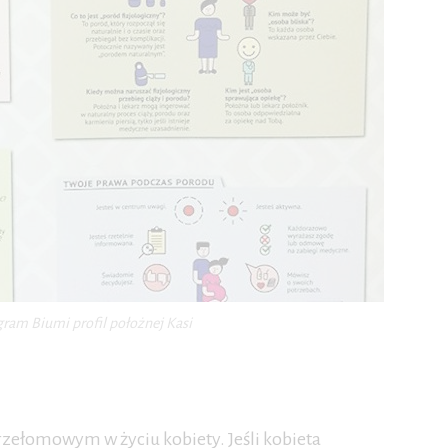
gram Biumi profil położnej Kasi
rzełomowym w życiu kobiety. Jeśli kobieta