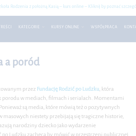
zkoła Rodzenia z położną Kasią – kurs online – Kliknij by poznać szczegó
TREŚCI
KATEGORIE
KURSY ONLINE
WSPÓŁPRACA
KONT
a a poród
nizowanym przez
Fundację Rodzić po Ludzku
, która
ek porodu w mediach, filmach i serialach. Momentami
 Ponieważ są media, które mówią też o pozytywnych
asowych niestety przebijają się tragiczne historie,
azują narodziny dziecko jako wydarzenie
 po Ludzku zachęca by mówić w przestrzeni publicznej