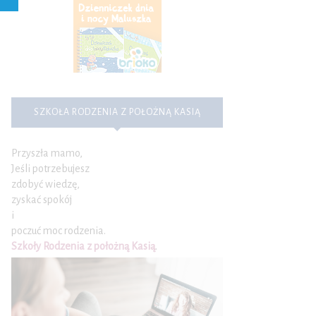
SZKOŁA RODZENIA Z POŁOŻNĄ KASIĄ
Przyszła mamo,
Jeśli potrzebujesz
zdobyć wiedzę,
zyskać spokój
i
poczuć moc rodzenia.
Szkoły Rodzenia z położną Kasią
.