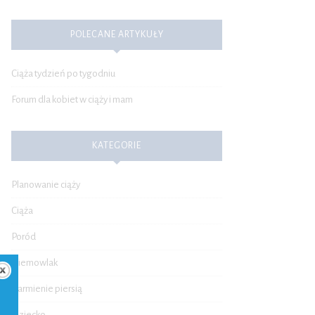
POLECANE ARTYKUŁY
Ciąża tydzień po tygodniu
Forum dla kobiet w ciąży i mam
KATEGORIE
Planowanie ciąży
Ciąża
Poród
Niemowlak
Karmienie piersią
Dziecko