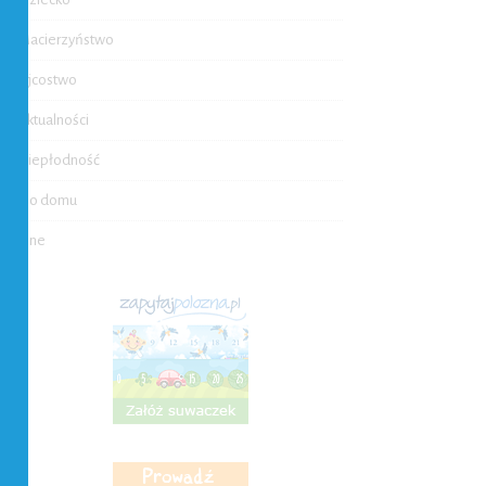
Macierzyństwo
Ojcostwo
Aktualności
Niepłodność
Do domu
Inne