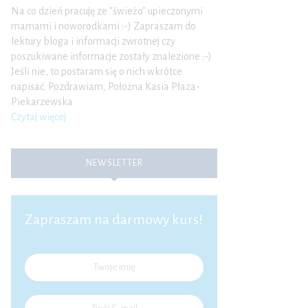
Na co dzień pracuję ze "świeżo" upieczonymi
mamami i noworodkami :-) Zapraszam do
lektury bloga i informacji zwrotnej czy
poszukiwane informacje zostały znalezione :-)
Jeśli nie, to postaram się o nich wkrótce
napisać. Pozdrawiam, Położna Kasia Płaza-
Piekarzewska
Czytaj więcej
NEWSLETTER
Zapraszam na darmowy kurs!