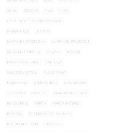
BADANIA W CIĄŻY
BLOG
BLOG ROKU
CIĄŻA
DZIECKO
FILM
FILMY
FOTOGRAFIE Z MACIERZYŃSTWA
INSPIRUJĄCE
IN VITRO
KAMPANIA SPOŁECZNA
KAMPANIE SPOŁECZNE
KARMIENIE PIERSIĄ
KSIĄŻKA
KSIĄŻKI
KSIĄŻKI DLA DZIECI
LAKTACJA
MACIERZYŃSTWO
MLEKO MAMY
NARODZINY
NIEPŁODNOŚĆ
NOWORODEK
OJCOSTWO
OSOBISTE
PLANOWANIE CIĄŻY
PORONIENIE
PORÓD
PORÓD W DOMU
POŁOŻNA
PRZEDSIĘBIORCZA MAMA
RECENZJA KSIĄŻKI
RECENZJE