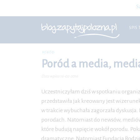
S
SPIS 
PORÓD
Poród a media, medi
Data wpisu 16-02-2016
Uczestniczyłam dziś w spotkaniu orga
przedstawiła jak kreowany jest wizerun
w trakcie wybuchała zagorzała dyskusja.
porodach. Natomiast do newsów, mediów m
które budują napięcie wokół porodu. Pok
dramatyczne. Natomiast Fundacja Rodzić