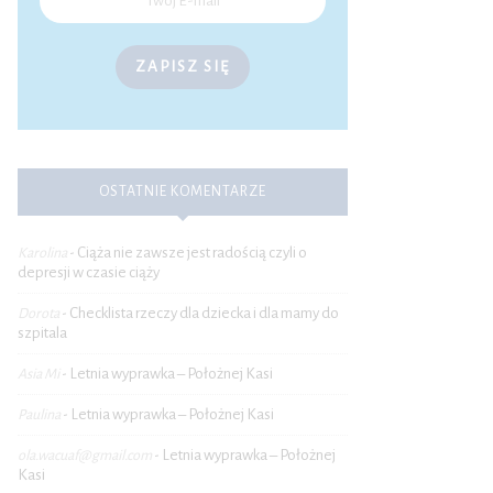
ZAPISZ SIĘ
OSTATNIE KOMENTARZE
Ciąża nie zawsze jest radością czyli o
Karolina
-
depresji w czasie ciąży
Checklista rzeczy dla dziecka i dla mamy do
Dorota
-
szpitala
Letnia wyprawka – Położnej Kasi
Asia Mi
-
Letnia wyprawka – Położnej Kasi
Paulina
-
Letnia wyprawka – Położnej
ola.wacuaf@gmail.com
-
Kasi