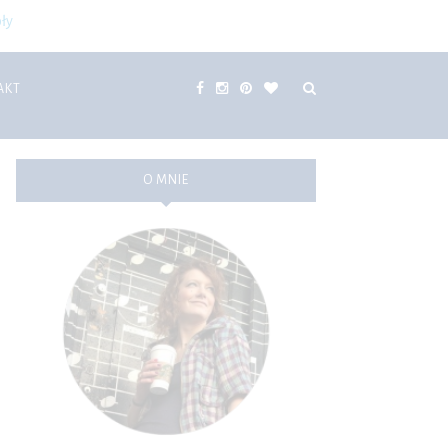
ły
AKT
O MNIE