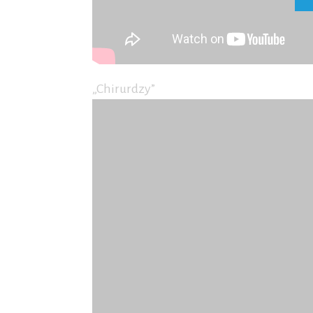
„Chirurdzy”