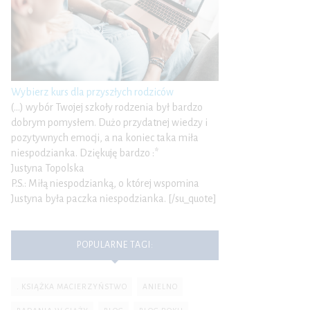
Wybierz kurs dla przyszłych rodziców
(…) wybór Twojej szkoły rodzenia był bardzo
dobrym pomysłem. Dużo przydatnej wiedzy i
pozytywnych emocji, a na koniec taka miła
niespodzianka. Dziękuję bardzo :*
Justyna Topolska
P.S.: Miłą niespodzianką, o której wspomina
Justyna była paczka niespodzianka. [/su_quote]
POPULARNE TAGI:
. KSIĄŻKA MACIERZYŃSTWO
ANIELNO