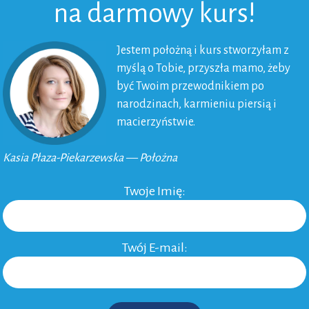
na darmowy kurs!
odciągać pokarm ręcznie, inne natomiast lubią to
a jest taka, że jeśli odciąganie nie trwa 5 minut, tylko
Jestem położną i kurs stworzyłam z
yć zwyczajnie trudno. Warto wtedy zdecydować się na
myślą o Tobie, przyszła mamo, żeby
być Twoim przewodnikiem po
narodzinach, karmieniu piersią i
macierzyństwie.
Kasia Płaza-Piekarzewska — Położna
Twoje Imię:
Twój E-mail: