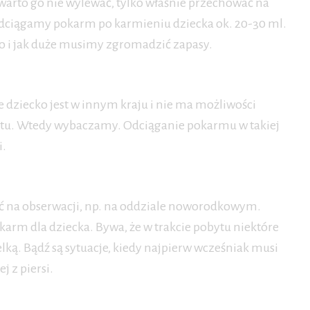
 warto go nie wylewać, tylko właśnie przechować na
 odciągamy pokarm po karmieniu dziecka ok. 20-30 ml.
ko i jak duże musimy zgromadzić zapasy.
e dziecko jest w innym kraju i nie ma możliwości
rtu. Wtedy wybaczamy. Odciąganie pokarmu w takiej
i.
tać na obserwacji, np. na oddziale noworodkowym.
rm dla dziecka. Bywa, że w trakcie pobytu niektóre
elką. Bądź są sytuacje, kiedy najpierw wcześniak musi
j z piersi.