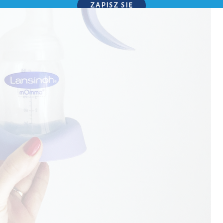
ZAPISZ SIĘ
P.S. W każdej chwili możesz wypisać się z kursu.