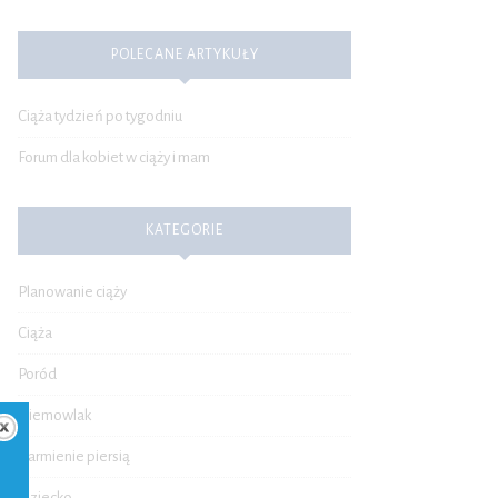
POLECANE ARTYKUŁY
Ciąża tydzień po tygodniu
Forum dla kobiet w ciąży i mam
KATEGORIE
Planowanie ciąży
Ciąża
Poród
Niemowlak
Karmienie piersią
Dziecko