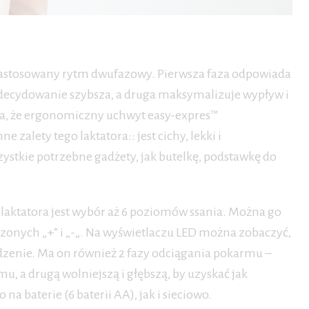
e zastosowany rytm dwufazowy. Pierwsza faza odpowiada
decydowanie szybsza, a druga maksymalizuje wypływ i
ia, że ergonomiczny uchwyt easy-expres™
zalety tego laktatora:: jest cichy, lekki i
stkie potrzebne gadżety, jak butelkę, podstawkę do
laktatora jest wybór aż 6 poziomów ssania. Można go
zonych „+” i „-„. Na wyświetlaczu LED można zobaczyć,
dzenie. Ma on również 2 fazy odciągania pokarmu –
, a drugą wolniejszą i głębszą, by uzyskać jak
a baterie (6 baterii AA), jak i sieciowo.