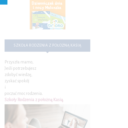
SZKOŁA RODZENIA Z POŁOŻNĄ KASIĄ
Przyszła mamo,
Jeśli potrzebujesz
zdobyć wiedzę,
zyskać spokój
i
poczuć moc rodzenia.
Szkoły Rodzenia z położną Kasią
.