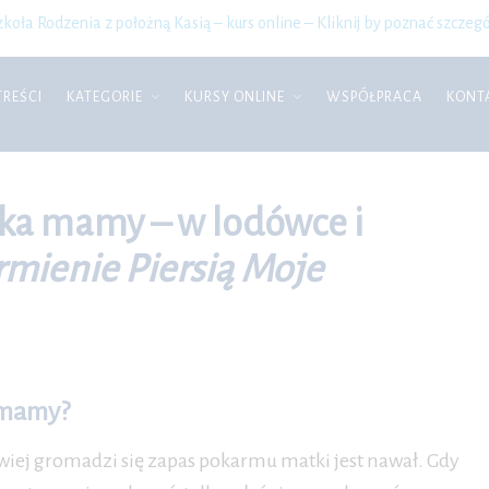
zkoła Rodzenia z położną Kasią – kurs online – Kliknij by poznać szczegó
TREŚCI
KATEGORIE
KURSY ONLINE
WSPÓŁPRACA
KONT
ka mamy – w lodówce i
rmienie Piersią Moje
 mamy?
iej gromadzi się zapas pokarmu matki jest nawał. Gdy