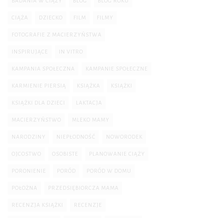
BADANIA W CIĄŻY
BLOG
BLOG ROKU
CIĄŻA
DZIECKO
FILM
FILMY
FOTOGRAFIE Z MACIERZYŃSTWA
INSPIRUJĄCE
IN VITRO
KAMPANIA SPOŁECZNA
KAMPANIE SPOŁECZNE
KARMIENIE PIERSIĄ
KSIĄŻKA
KSIĄŻKI
KSIĄŻKI DLA DZIECI
LAKTACJA
MACIERZYŃSTWO
MLEKO MAMY
NARODZINY
NIEPŁODNOŚĆ
NOWORODEK
OJCOSTWO
OSOBISTE
PLANOWANIE CIĄŻY
PORONIENIE
PORÓD
PORÓD W DOMU
POŁOŻNA
PRZEDSIĘBIORCZA MAMA
RECENZJA KSIĄŻKI
RECENZJE