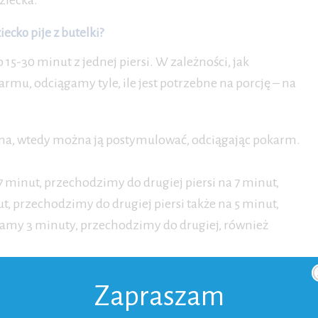
ziecka.
cko pije z butelki?
15-30 minut z jednej piersi. W zależności, jak
rmu, odciągamy tyle, ile jest potrzebne na porcję – na
zowana, wtedy można ją postymulować, odciągając pokarm.
 minut, przechodzimy do drugiej piersi na 7 minut,
, przechodzimy do drugiej piersi także na 5 minut,
gamy 3 minuty, przechodzimy do drugiej, również
m?
Zapraszam
nie, ponieważ u każdej kobiety karmiącej inny sposób