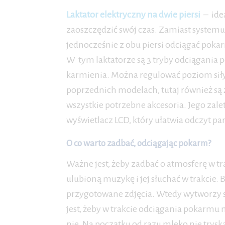
Laktator elektryczny na dwie piersi
– idea
zaoszczędzić swój czas. Zamiast systemu
jednocześnie z obu piersi odciągać poka
W tym laktatorze są 3 tryby odciągania
karmienia. Można regulować poziom siły s
poprzednich modelach, tutaj również są 
wszystkie potrzebne akcesoria. Jego zalet
wyświetlacz LCD, który ułatwia odczyt 
O co warto zadbać, odciągając pokarm?
Ważne jest, żeby zadbać o atmosferę w t
ulubioną muzykę i jej słuchać w trakcie. 
przygotowane zdjęcia. Wtedy wytworzy s
jest, żeby w trakcie odciągania pokarmu n
nie. Na początku od razu mleko nie tryska,