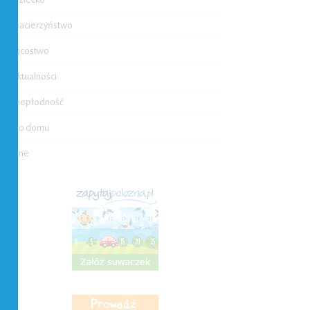
Macierzyństwo
Ojcostwo
Aktualności
Niepłodność
Do domu
Inne