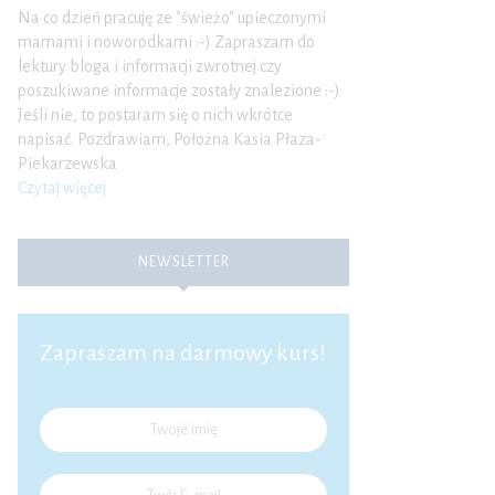
Na co dzień pracuję ze "świeżo" upieczonymi
mamami i noworodkami :-) Zapraszam do
lektury bloga i informacji zwrotnej czy
poszukiwane informacje zostały znalezione :-)
Jeśli nie, to postaram się o nich wkrótce
napisać. Pozdrawiam, Położna Kasia Płaza-
Piekarzewska
Czytaj więcej
NEWSLETTER
Zapraszam na darmowy kurs!