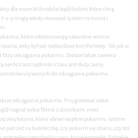
lny dla mam bliźniaków bądź kobiet, które chcą
 7-5-3 mogą wtedy stosować system 15 minut i
rm.
 pokarmu, które odwzorowują naturalne wzorce
sania, żeby był jak najbardziej komfortowy. Tak jak w
2 fazy odciągania pokarmu. Zestaw także zawiera
ą oprócz oszczędności czasu jest duży, jasny
parametrów używanych do odciągania pokarmu.
rakcie odciągania pokarmu. Przygotować sobie
Bądź nagrać sobie filmik z dzieckiem, mieć
ię oksytocyna, która ułatwi wypływ pokarmu. Istotne
ie patrzeć na buteleczkę, czy pokarm się zbiera, czy też
 potrzebna jest chwila czasu, by się pojawiło. Zaś takie