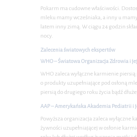
Pokarm ma cudowne właściwości. Dostosow
mleku mamy wcześniaka, a inny u mamy 
latem inny zimą. W ciągu 24 godzin skład
nocy.
Zalecenia światowych ekspertów
WHO – Światowa Organizacja Zdrowia i jej 
WHO zaleca wyłączne karmienie piersią p
o produkty uzupełniające pod osłoną m
piersią do drugiego roku życia bądź dłuże
AAP – Amerykańska Akademia Pediatrii i je
Powyższa organizacja zaleca wyłączne ka
żywności uzupełniającej w osłonie karmie