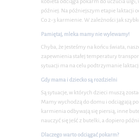
kobieta odciąga pokarm do uczucia ulgi,
później. Na późniejszym etapie laktacji
Co 2-3 karmienie. W zależności jak szyb
Pamiętaj, mleka mamy nie wylewamy!
Chyba, że jesteśmy na końcu świata, nasz
zapewnienia stałej temperatury transpo
sytuacji ma na celu podtrzymanie laktacj
Gdy mama i dziecko są rozdzielni
Są sytuacje, w których dzieci muszą zos
Mamy wychodzą do domu i odciągają poka
karmienia odbywają się piersią, inne but
nauczyć się jeść z butelki, a dopiero późnie
Dlaczego warto odciągać pokarm?