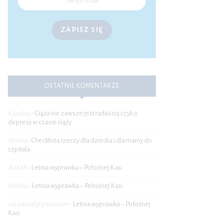
ZAPISZ SIĘ
OSTATNIE KOMENTARZE
Ciąża nie zawsze jest radością czyli o
Karolina
-
depresji w czasie ciąży
Checklista rzeczy dla dziecka i dla mamy do
Dorota
-
szpitala
Letnia wyprawka – Położnej Kasi
Asia Mi
-
Letnia wyprawka – Położnej Kasi
Paulina
-
Letnia wyprawka – Położnej
ola.wacuaf@gmail.com
-
Kasi