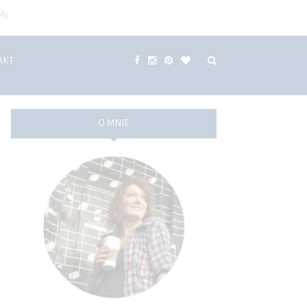
ły
AKT
O MNIE