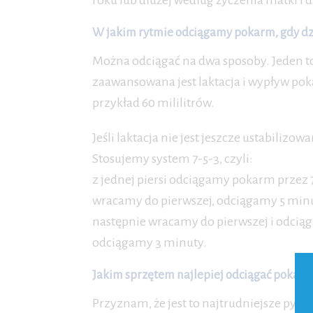
roku lub dłużej według życzenia matki i d
W jakim rytmie odciągamy pokarm, gdy dzie
Można odciągać na dwa sposoby. Jeden to 
zaawansowana jest laktacja i wypływ poka
przykład 60 mililitrów.
Jeśli laktacja nie jest jeszcze ustabili
Stosujemy system 7-5-3, czyli:
z jednej piersi odciągamy pokarm przez 7
wracamy do pierwszej, odciągamy 5 minut
następnie wracamy do pierwszej i odcią
odciągamy 3 minuty.
Jakim sprzętem najlepiej odciągać pokar
Przyznam, że jest to najtrudniejsze pyta