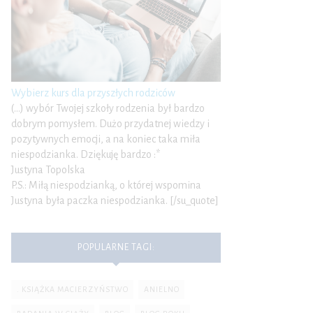
Wybierz kurs dla przyszłych rodziców
(…) wybór Twojej szkoły rodzenia był bardzo
dobrym pomysłem. Dużo przydatnej wiedzy i
pozytywnych emocji, a na koniec taka miła
niespodzianka. Dziękuję bardzo :*
Justyna Topolska
P.S.: Miłą niespodzianką, o której wspomina
Justyna była paczka niespodzianka. [/su_quote]
POPULARNE TAGI:
. KSIĄŻKA MACIERZYŃSTWO
ANIELNO