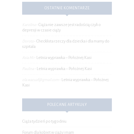
OSTATNIE KOMENTARZE
Ciąża nie zawsze jest radością czyli o
Karolina
-
depresji w czasie ciąży
Checklista rzeczy dla dziecka i dla mamy do
Dorota
-
szpitala
Letnia wyprawka – Położnej Kasi
Asia Mi
-
Letnia wyprawka – Położnej Kasi
Paulina
-
Letnia wyprawka – Położnej
ola.wacuaf@gmail.com
-
Kasi
POLECANE ARTYKUŁY
Ciąża tydzień po tygodniu
Forum dla kobiet w ciąży i mam