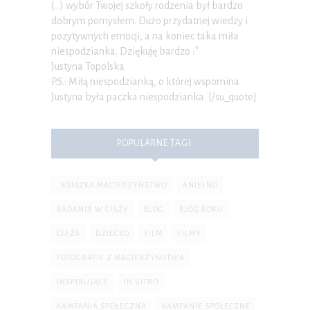
(…) wybór Twojej szkoły rodzenia był bardzo
dobrym pomysłem. Dużo przydatnej wiedzy i
pozytywnych emocji, a na koniec taka miła
niespodzianka. Dziękuję bardzo :*
Justyna Topolska
P.S.: Miłą niespodzianką, o której wspomina
Justyna była paczka niespodzianka. [/su_quote]
POPULARNE TAGI:
. KSIĄŻKA MACIERZYŃSTWO
ANIELNO
BADANIA W CIĄŻY
BLOG
BLOG ROKU
CIĄŻA
DZIECKO
FILM
FILMY
FOTOGRAFIE Z MACIERZYŃSTWA
INSPIRUJĄCE
IN VITRO
KAMPANIA SPOŁECZNA
KAMPANIE SPOŁECZNE