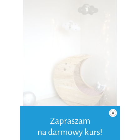
Zapraszam
O kołysce…
na darmowy kurs!
19-08-2012