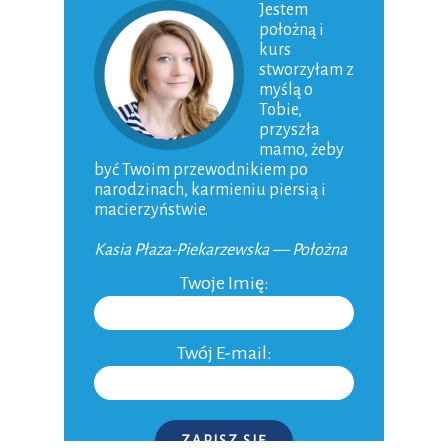
Jestem
Zabawy z niemowlakiem
położną i
kurs
15-01-2009
stworzyłam z
myślą o
Tobie,
przyszła
mamo, żeby
być Twoim przewodnikiem po
narodzinach, karmieniu piersią i
macierzyństwie.
Kasia Płaza-Piekarzewska — Położna
Twoje Imię:
Inspiracje – pokój niemowlęcy i dziecięcy dla
dziewczynki
Twój E-mail:
06-11-2015
ZAPISZ SIĘ