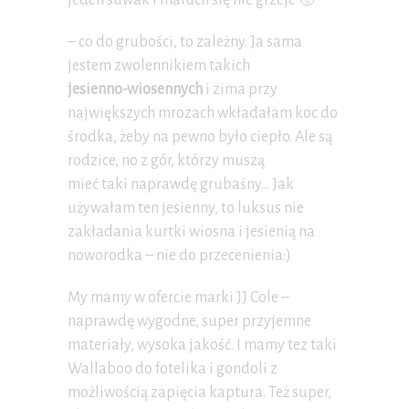
jeden suwak i maluch się nie grzeje 🙂
– co do grubości, to zależny. Ja sama
jestem zwolennikiem takich
jesienno-wiosennych
i zima przy
największych mrozach wkładałam koc do
środka, żeby na pewno było ciepło. Ale są
rodzice, no z gór, którzy muszą
mieć taki naprawdę grubaśny… Jak
używałam ten jesienny, to luksus nie
zakładania kurtki wiosna i jesienią na
noworodka – nie do przecenienia:)
My mamy w ofercie marki JJ Cole –
naprawdę wygodne, super przyjemne
materiały, wysoka jakość. I mamy tez taki
Wallaboo do fotelika i gondoli z
możliwością zapięcia kaptura. Też super,