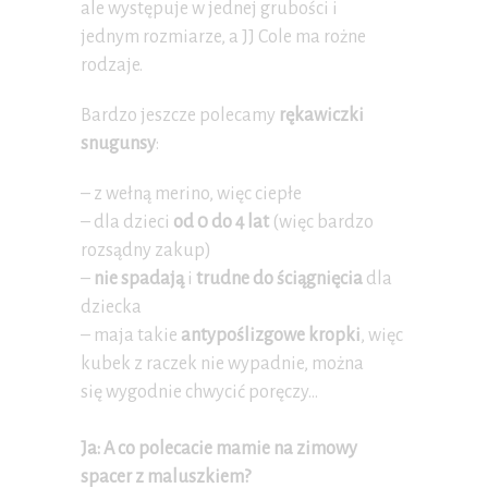
ale występuje w jednej grubości i
jednym rozmiarze, a JJ Cole ma rożne
rodzaje.
Bardzo jeszcze polecamy
rękawiczki
snugunsy
:
– z wełną merino, więc ciepłe
– dla dzieci
od 0 do 4 lat
(więc bardzo
rozsądny zakup)
–
nie spadają
i
trudne do ściągnięcia
dla
dziecka
– maja takie
antypoślizgowe kropki
, więc
kubek z raczek nie wypadnie, można
się wygodnie chwycić poręczy…
Ja: A co polecacie mamie na zimowy
spacer z maluszkiem?