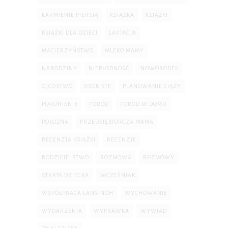
KARMIENIE PIERSIĄ
KSIĄŻKA
KSIĄŻKI
KSIĄŻKI DLA DZIECI
LAKTACJA
MACIERZYŃSTWO
MLEKO MAMY
NARODZINY
NIEPŁODNOŚĆ
NOWORODEK
OJCOSTWO
OSOBISTE
PLANOWANIE CIĄŻY
PORONIENIE
PORÓD
PORÓD W DOMU
POŁOŻNA
PRZEDSIĘBIORCZA MAMA
RECENZJA KSIĄŻKI
RECENZJE
RODZICIELSTWO
ROZMOWA
ROZMOWY
STRATA DZIECKA
WCZEŚNIAK
WSPÓŁPRACA LANSINOH
WYCHOWANIE
WYDARZENIA
WYPRAWKA
WYWIAD