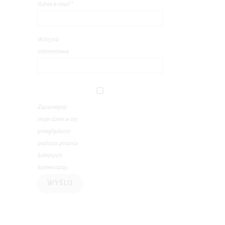
Adres e-mail
*
Witryna
internetowa
Zapamiętaj
moje dane w tej
przeglądarce
podczas pisania
kolejnych
komentarzy.