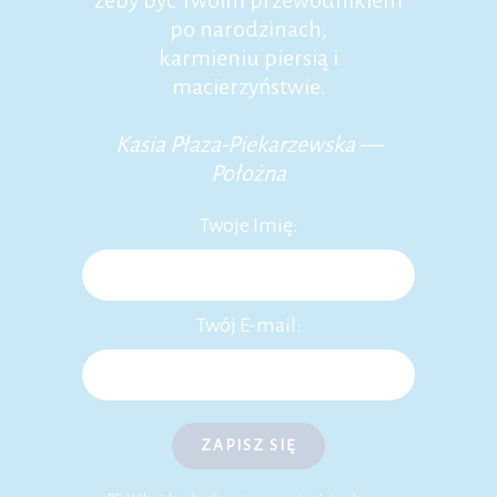
żeby być Twoim przewodnikiem
po narodzinach,
karmieniu piersią i
macierzyństwie.
Kasia Płaza-Piekarzewska —
Położna
Twoje Imię:
Twój E-mail:
ZAPISZ SIĘ