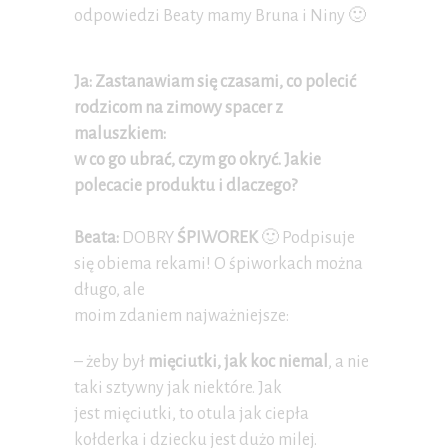
odpowiedzi Beaty mamy Bruna i Niny 🙂
Ja: Zastanawiam się czasami, co polecić
rodzicom na zimowy spacer z
maluszkiem:
w co go ubrać, czym go okryć. Jakie
polecacie produktu i dlaczego?
Beata:
DOBRY
ŚPIWOREK
🙂 Podpisuje
się obiema rekami! O śpiworkach można
długo, ale
moim zdaniem najważniejsze:
– żeby był
mięciutki, jak koc niemal
, a nie
taki sztywny jak niektóre. Jak
jest mięciutki, to otula jak ciepła
kołderka i dziecku jest dużo milej.