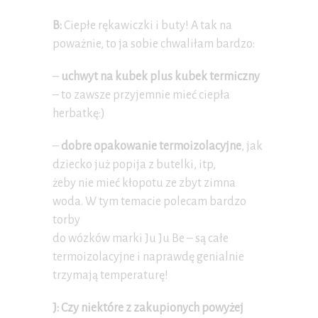
B:
Ciepłe rękawiczki i buty! A tak na
poważnie, to ja sobie chwaliłam bardzo:
–
uchwyt na kubek plus kubek termiczny
– to zawsze przyjemnie mieć ciepła
herbatkę:)
–
dobre opakowanie termoizolacyjne
, jak
dziecko już popija z butelki, itp,
żeby nie mieć kłopotu ze zbyt zimna
woda. W tym temacie polecam bardzo
torby
do wózków marki Ju Ju Be – są całe
termoizolacyjne i naprawdę genialnie
trzymają temperaturę!
J: Czy niektóre z zakupionych powyżej