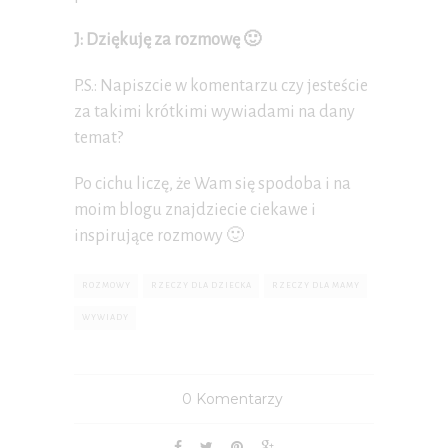
J: Dziękuję za rozmowę 🙂
P.S.: Napiszcie w komentarzu czy jesteście
za takimi krótkimi wywiadami na dany
temat?
Po cichu liczę, że Wam się spodoba i na
moim blogu znajdziecie ciekawe i
inspirujące rozmowy 🙂
ROZMOWY
RZECZY DLA DZIECKA
RZECZY DLA MAMY
WYWIADY
0 Komentarzy