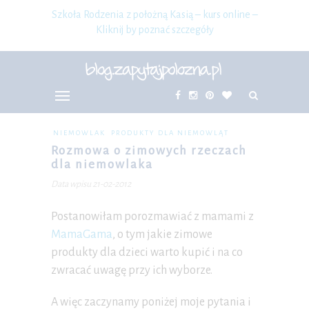
Szkoła Rodzenia z położną Kasią – kurs online –
Kliknij by poznać szczegóły
NIEMOWLAK
PRODUKTY DLA NIEMOWLĄT
Rozmowa o zimowych rzeczach
dla niemowlaka
Data wpisu 21-02-2012
Postanowiłam porozmawiać z mamami z
MamaGama
, o tym jakie zimowe
produkty dla dzieci warto kupić i na co
zwracać uwagę przy ich wyborze.
A więc zaczynamy poniżej moje pytania i