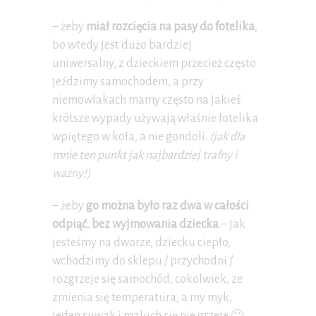
– żeby
miał rozcięcia na pasy do fotelika
,
bo wtedy jest dużo bardziej
uniwersalny, z dzieckiem przecież często
jeździmy samochodem, a przy
niemowlakach mamy często na jakieś
krótsze wypady używają właśnie fotelika
wpiętego w koła, a nie gondoli.
(jak dla
mnie ten punkt jak najbardziej trafny i
ważny!)
– żeby
go można było raz dwa w całości
odpiąć
,
bez wyjmowania dziecka
– jak
jesteśmy na dworze, dziecku ciepło,
wchodzimy do sklepu / przychodni /
rozgrzeje się samochód, cokolwiek, ze
zmienia się temperatura, a my myk,