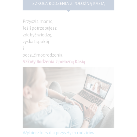
SZKOŁA RODZENIA Z POŁOŻNĄ KASIĄ
Przyszła mamo,
Jeśli potrzebujesz
zdobyć wiedzę,
zyskać spokój
i
poczuć moc rodzenia.
Szkoły Rodzenia z położną Kasią
.
Wybierz kurs dla przyszłych rodziców