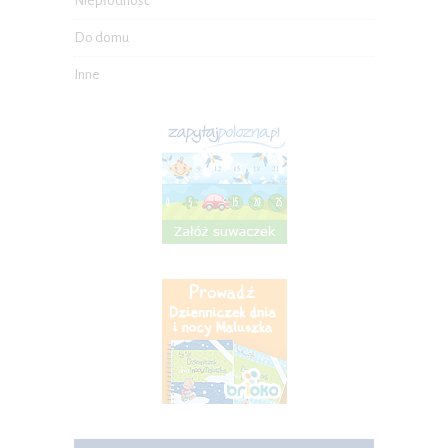
Niepłodność
Do domu
Inne