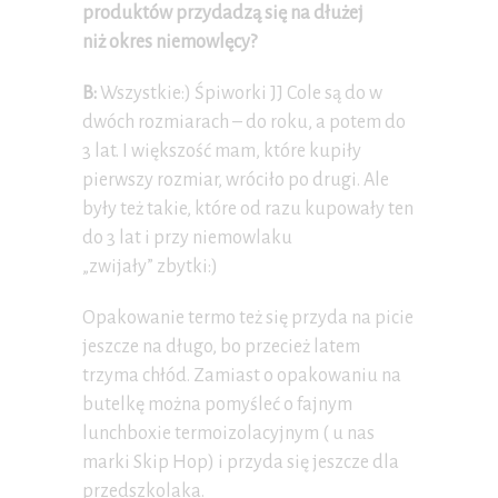
produktów przydadzą się na dłużej
niż okres niemowlęcy?
B:
Wszystkie:) Śpiworki JJ Cole są do w
dwóch rozmiarach – do roku, a potem do
3 lat. I większość mam, które kupiły
pierwszy rozmiar, wróciło po drugi. Ale
były też takie, które od razu kupowały ten
do 3 lat i przy niemowlaku
„zwijały” zbytki:)
Opakowanie termo też się przyda na picie
jeszcze na długo, bo przecież latem
trzyma chłód. Zamiast o opakowaniu na
butelkę można pomyśleć o fajnym
lunchboxie termoizolacyjnym ( u nas
marki Skip Hop) i przyda się jeszcze dla
przedszkolaka.