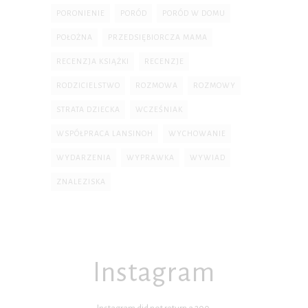
PORONIENIE
PORÓD
PORÓD W DOMU
POŁOŻNA
PRZEDSIĘBIORCZA MAMA
RECENZJA KSIĄŻKI
RECENZJE
RODZICIELSTWO
ROZMOWA
ROZMOWY
STRATA DZIECKA
WCZEŚNIAK
WSPÓŁPRACA LANSINOH
WYCHOWANIE
WYDARZENIA
WYPRAWKA
WYWIAD
ZNALEZISKA
Instagram