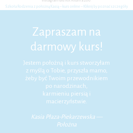
Instagram did not return a 200.
Szkoła Rodzenia z położną Kasią – kurs online – Kliknij by poznać szczegóły
Zapraszam na
darmowy kurs!
Jestem położną i kurs stworzyłam
z myślą o Tobie, przyszła mamo,
żeby być Twoim przewodnikiem
po narodzinach,
karmieniu piersią i
macierzyństwie.
Kasia Płaza-Piekarzewska —
Położna