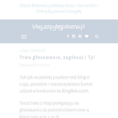
Szkoła Rodzenia z położną Kasią – kurs online –
Kliknij by poznać szczegóły
INNE
OSOBISTE
Trwa głosowanie, zagłosuj i Ty!
Data wpisu 17-01-2012
Tak jak wcześniej pisałam mój blog o
ciąży, porodzie i macierzyństwie bierze
udział w konkursie na BlogRoku2011.
Teraz trwa 2 etap polegający na
głosowaniu za pośrednictwem sms-a.
Koszt sms-a to 1,33 zł.