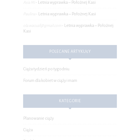
Letnia wyprawka – Położnej Kasi
Asia Mi
-
Letnia wyprawka – Położnej Kasi
Paulina
-
Letnia wyprawka – Położnej
ola.wacuaf@gmail.com
-
Kasi
POLECANE ARTYKUŁY
Ciąża tydzień po tygodniu
Forum dla kobiet w ciąży i mam
KATEGORIE
Planowanie ciąży
Ciąża