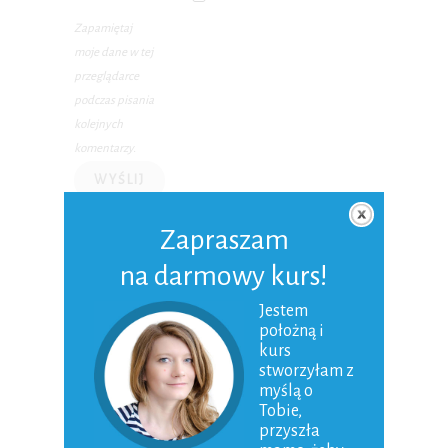
Zapamiętaj
moje dane w tej
przeglądarce
podczas pisania
kolejnych
komentarzy.
Zapraszam
na darmowy kurs!
O MNIE
Jestem
położną i
kurs
stworzyłam z
myślą o
Tobie,
przyszła