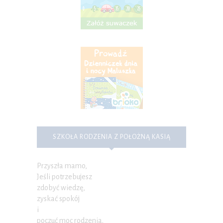
SZKOŁA RODZENIA Z POŁOŻNĄ KASIĄ
Przyszła mamo,
Jeśli potrzebujesz
zdobyć wiedzę,
zyskać spokój
i
poczuć moc rodzenia.