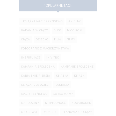
POPULARNE TAGI:
. KSIĄŻKA MACIERZYŃSTWO
ANIELNO
BADANIA W CIĄŻY
BLOG
BLOG ROKU
CIĄŻA
DZIECKO
FILM
FILMY
FOTOGRAFIE Z MACIERZYŃSTWA
INSPIRUJĄCE
IN VITRO
KAMPANIA SPOŁECZNA
KAMPANIE SPOŁECZNE
KARMIENIE PIERSIĄ
KSIĄŻKA
KSIĄŻKI
KSIĄŻKI DLA DZIECI
LAKTACJA
MACIERZYŃSTWO
MLEKO MAMY
NARODZINY
NIEPŁODNOŚĆ
NOWORODEK
OJCOSTWO
OSOBISTE
PLANOWANIE CIĄŻY