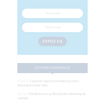
ZAPISZ SIĘ
OSTATNIE KOMENTARZE
Ciąża nie zawsze jest radością czyli o
Karolina
-
depresji w czasie ciąży
Checklista rzeczy dla dziecka i dla mamy do
Dorota
-
szpitala