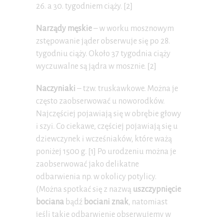
26. a 30. tygodniem ciąży. [2]
Narządy męskie
– w worku mosznowym
zstępowanie jąder obserwuje się po 28.
tygodniu ciąży. Około 37 tygodnia ciąży
wyczuwalne są jądra w mosznie. [2]
Naczyniaki
– tzw. truskawkowe. Można je
często zaobserwować u noworodków.
Najczęściej pojawiają się w obrębie głowy
i szyi. Co ciekawe, częściej pojawiają się u
dziewczynek i wcześniaków, które ważą
poniżej 1500 g. [1] Po urodzeniu można je
zaobserwować jako delikatne
odbarwienia np. w okolicy potylicy.
(Można spotkać się z nazwą
uszczypnięcie
bociana
bądź
bociani znak
, natomiast
jeśli takie odbarwienie obserwujemy w