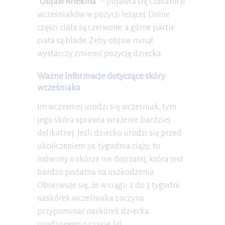
“Objaw Arlekina”
– pojawia się czasami u
wcześniaków w pozycji leżącej. Dolne
części ciała są czerwone, a górne partie
ciała są blade. Żeby objaw minął
wystarczy zmienić pozycję dziecka.
Ważne informacje dotyczące skóry
wcześniaka
Im wcześniej urodzi się wcześniak, tym
jego skóra sprawia wrażenie bardziej
delikatnej. Jeśli dziecko urodzi się przed
ukończeniem 34. tygodnia ciąży, to
mówimy o skórze nie dojrzałej, która jest
bardzo podatna na uszkodzenia.
Obserwuje się, że w ciągu 2 do 3 tygodni
naskórek wcześniaka zaczyna
przypominać naskórek dziecka
urodzonego o czasie. [4]