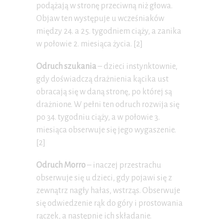
podążają w stronę przeciwną niż głowa.
Objaw ten występuje u wcześniaków
między 24. a 25. tygodniem ciąży, a zanika
w połowie 2. miesiąca życia. [2]
Odruch szukania
– dzieci instynktownie,
gdy doświadczą drażnienia kącika ust
obracają się w daną stronę, po której są
drażnione. W pełni ten odruch rozwija się
po 34. tygodniu ciąży, a w połowie 3.
miesiąca obserwuje się jego wygaszenie.
[2]
Odruch Morro
– inaczej przestrachu
obserwuje się u dzieci, gdy pojawi się z
zewnątrz nagły hałas, wstrząs. Obserwuje
się odwiedzenie rąk do góry i prostowania
rączek, a następnie ich składanie.