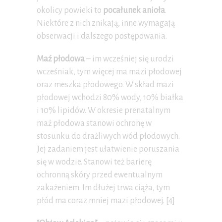
okolicy powieki to
pocałunek anioła
.
Niektóre z nich znikają, inne wymagają
obserwacji i dalszego postępowania.
Maź płodowa
– im wcześniej się urodzi
wcześniak, tym więcej ma mazi płodowej
oraz meszka płodowego. W skład mazi
płodowej wchodzi 80% wody, 10% białka
i 10% lipidów. W okresie prenatalnym
maź płodowa stanowi ochronę w
stosunku do drażliwych wód płodowych.
Jej zadaniem jest ułatwienie poruszania
się w wodzie. Stanowi też barierę
ochronną skóry przed ewentualnym
zakażeniem. Im dłużej trwa ciąża, tym
płód ma coraz mniej mazi płodowej. [4]