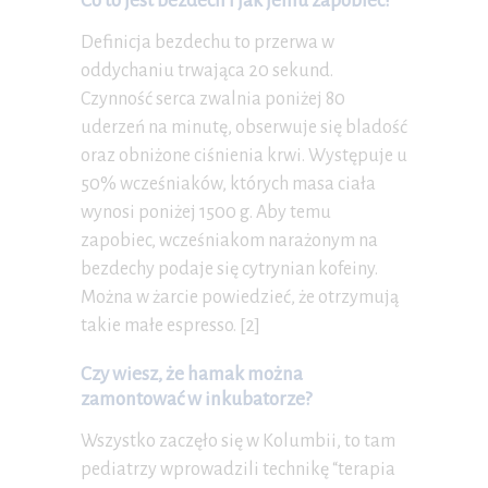
Co to jest bezdech i jak jemu zapobiec?
Definicja bezdechu to przerwa w
oddychaniu trwająca 20 sekund.
Czynność serca zwalnia poniżej 80
uderzeń na minutę, obserwuje się bladość
oraz obniżone ciśnienia krwi. Występuje u
50% wcześniaków, których masa ciała
wynosi poniżej 1500 g. Aby temu
zapobiec, wcześniakom narażonym na
bezdechy podaje się cytrynian kofeiny.
Można w żarcie powiedzieć, że otrzymują
takie małe espresso. [2]
Czy wiesz, że hamak można
zamontować w inkubatorze?
Wszystko zaczęło się w Kolumbii, to tam
pediatrzy wprowadzili technikę “terapia