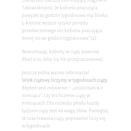
znalazłam bardzo interesujący fragment:
“Udowodniono, że kobieta pracująca
powyżej 45 godzin tygodniowo ma blisko
3-krotnie wyższe ryzyko porodu
przedwczesnego niż kobieta pracująca
mniej niż 40 godzin tygodniowo.”(2)
Reasumując, kobiety w ciąży powinny
dbać o to, żeby się nie przepracowywać.
Jeszcze jedna ważna informacja!
Wiek ciążowy liczymy w tygodniach ciąży.
Błędem jest mówienie – „urodziłam w 7
miesiącu”, czy też liczenie ciąży w
miesiącach. Dla rozwoju płodu każdy
tydzień ciąży jest na wagę złota. Pamiętaj,
że czas trwania ciąży poprawnie liczy się
w tygodniach.