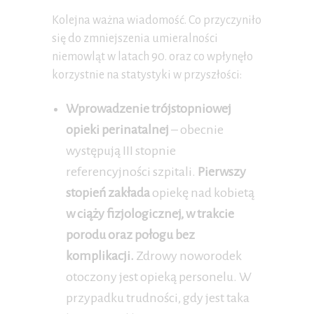
Kolejna ważna wiadomość. Co przyczyniło
się do zmniejszenia umieralności
niemowląt w latach 90. oraz co wpłynęło
korzystnie na statystyki w przyszłości:
Wprowadzenie trójstopniowej
opieki perinatalnej
– obecnie
występują III stopnie
referencyjności szpitali.
Pierwszy
stopień zakłada
opiekę nad kobietą
w ciąży fizjologicznej, w trakcie
porodu oraz połogu bez
komplikacji.
Zdrowy noworodek
otoczony jest opieką personelu. W
przypadku trudności, gdy jest taka