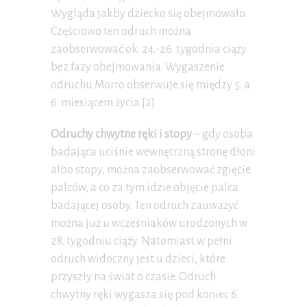
Wygląda jakby dziecko się obejmowało.
Częściowo ten odruch można
zaobserwować ok. 24.-26. tygodnia ciąży
bez fazy obejmowania. Wygaszenie
odruchu Morro obserwuje się między 5. a
6. miesiącem życia.[2]
Odruchy chwytne ręki i stopy
– gdy osoba
badająca uciśnie wewnętrzną stronę dłoni
albo stopy, można zaobserwować zgięcie
palców, a co za tym idzie objęcie palca
badającej osoby. Ten odruch zauważyć
można już u wcześniaków urodzonych w
28. tygodniu ciąży. Natomiast w pełni
odruch widoczny jest u dzieci, które
przyszły na świat o czasie. Odruch
chwytny ręki wygasza się pod koniec 6.