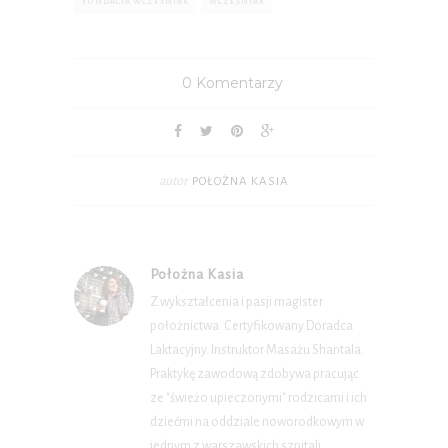
FUNDACJA WCZEŚNIAK
WCZEŚNIAK
0 Komentarzy
autor
POŁOŻNA KASIA
Położna Kasia
Z wykształcenia i pasji magister
położnictwa. Certyfikowany Doradca
Laktacyjny. Instruktor Masażu Shantala.
Praktykę zawodową zdobywa pracując
ze "świeżo upieczonymi" rodzicami i ich
dziećmi na oddziale noworodkowym w
jednym z warszawskich szpitali.