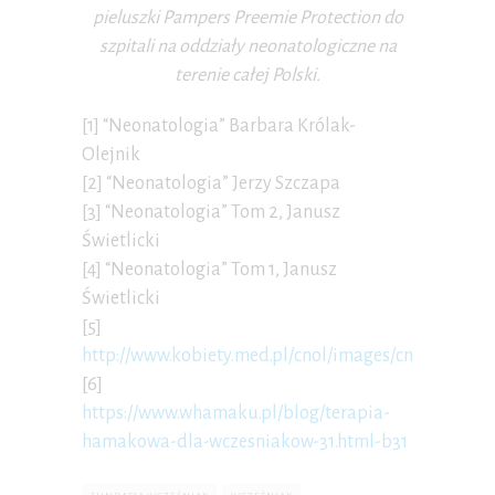
pieluszki Pampers Preemie Protection do
szpitali na oddziały neonatologiczne na
terenie całej Polski.
[1] “Neonatologia” Barbara Królak-
Olejnik
[2] “Neonatologia” Jerzy Szczapa
[3] “Neonatologia” Tom 2, Janusz
Świetlicki
[4] “Neonatologia” Tom 1, Janusz
Świetlicki
[5]
http://www.kobiety.med.pl/cnol/images/cnol/Publik
[6]
https://www.whamaku.pl/blog/terapia-
hamakowa-dla-wczesniakow-31.html-b31