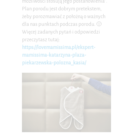
możliwości stosują jego postanowienia”.
Plan porodu jest dobrym pretekstem,
żeby porozmawiać z położną o ważnych
dla nas punktach podczas porodu. 🙂
Więcej zadanych pytań i odpowiedzi
przeczytasz tutaj:
https://lovemamissima.pl/ekspert-
mamissima-katarzyna-plaza-
piekarzewska-polozna_kasia/