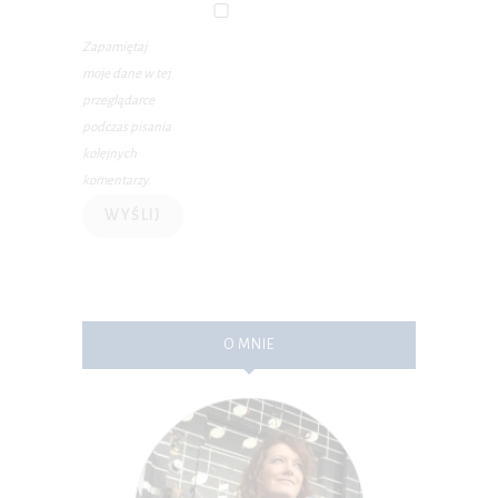
Zapamiętaj
moje dane w tej
przeglądarce
podczas pisania
kolejnych
komentarzy.
O MNIE