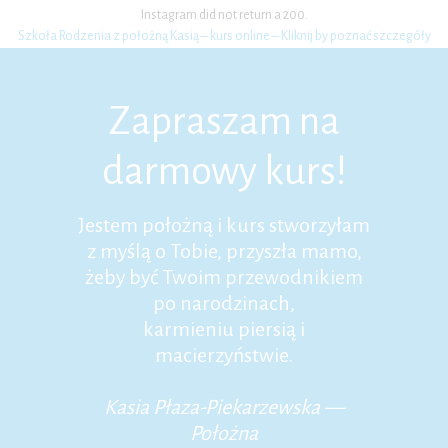
Instagram did not return a 200.
Szkoła Rodzenia z położną Kasią – kurs online – Kliknij by poznać szczegóły
Zapraszam na
darmowy kurs!
Jestem położną i kurs stworzyłam
z myślą o Tobie, przyszła mamo,
żeby być Twoim przewodnikiem
po narodzinach,
karmieniu piersią i
macierzyństwie.
Kasia Płaza-Piekarzewska —
Położna