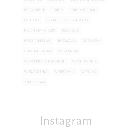
PORONIENIE
PORÓD
PORÓD W DOMU
POŁOŻNA
PRZEDSIĘBIORCZA MAMA
RECENZJA KSIĄŻKI
RECENZJE
RODZICIELSTWO
ROZMOWA
ROZMOWY
STRATA DZIECKA
WCZEŚNIAK
WSPÓŁPRACA LANSINOH
WYCHOWANIE
WYDARZENIA
WYPRAWKA
WYWIAD
ZNALEZISKA
Instagram