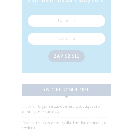
Zapraszam na darmowy kurs!
ZAPISZ SIĘ
OSTATNIE KOMENTARZE
Ciąża nie zawsze jest radością czyli o
Karolina
-
depresji w czasie ciąży
Checklista rzeczy dla dziecka i dla mamy do
Dorota
-
szpitala