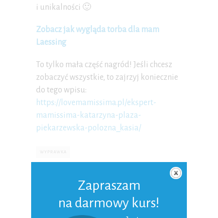
i unikalności 🙂
Zobacz jak wygląda torba dla mam
Laessing
To tylko mała część nagród! Jeśli chcesz
zobaczyć wszystkie, to zajrzyj koniecznie
do tego wpisu:
https://lovemamissima.pl/ekspert-
mamissima-katarzyna-plaza-
piekarzewska-polozna_kasia/
WYPRAWKA
Zapraszam
0 Komentarzy
na darmowy kurs!