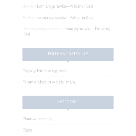
Letnia wyprawka – Położnej Kasi
Asia Mi
-
Letnia wyprawka – Położnej Kasi
Paulina
-
Letnia wyprawka – Położnej
ola.wacuaf@gmail.com
-
Kasi
POLECANE ARTYKUŁY
Ciąża tydzień po tygodniu
Forum dla kobiet w ciąży i mam
KATEGORIE
Planowanie ciąży
Ciąża