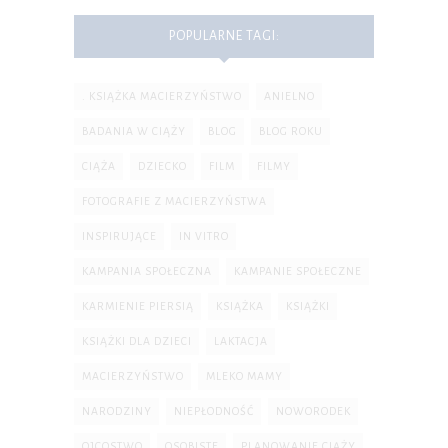
POPULARNE TAGI:
. KSIĄŻKA MACIERZYŃSTWO
ANIELNO
BADANIA W CIĄŻY
BLOG
BLOG ROKU
CIĄŻA
DZIECKO
FILM
FILMY
FOTOGRAFIE Z MACIERZYŃSTWA
INSPIRUJĄCE
IN VITRO
KAMPANIA SPOŁECZNA
KAMPANIE SPOŁECZNE
KARMIENIE PIERSIĄ
KSIĄŻKA
KSIĄŻKI
KSIĄŻKI DLA DZIECI
LAKTACJA
MACIERZYŃSTWO
MLEKO MAMY
NARODZINY
NIEPŁODNOŚĆ
NOWORODEK
OJCOSTWO
OSOBISTE
PLANOWANIE CIĄŻY