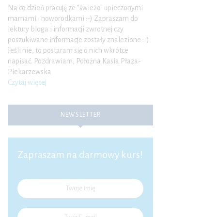
Na co dzień pracuję ze "świeżo" upieczonymi
mamami i noworodkami :-) Zapraszam do
lektury bloga i informacji zwrotnej czy
poszukiwane informacje zostały znalezione :-)
Jeśli nie, to postaram się o nich wkrótce
napisać. Pozdrawiam, Położna Kasia Płaza-
Piekarzewska
Czytaj więcej
NEWSLETTER
Zapraszam na darmowy kurs!