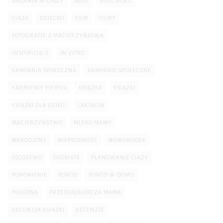
BADANIA W CIĄŻY
BLOG
BLOG ROKU
CIĄŻA
DZIECKO
FILM
FILMY
FOTOGRAFIE Z MACIERZYŃSTWA
INSPIRUJĄCE
IN VITRO
KAMPANIA SPOŁECZNA
KAMPANIE SPOŁECZNE
KARMIENIE PIERSIĄ
KSIĄŻKA
KSIĄŻKI
KSIĄŻKI DLA DZIECI
LAKTACJA
MACIERZYŃSTWO
MLEKO MAMY
NARODZINY
NIEPŁODNOŚĆ
NOWORODEK
OJCOSTWO
OSOBISTE
PLANOWANIE CIĄŻY
PORONIENIE
PORÓD
PORÓD W DOMU
POŁOŻNA
PRZEDSIĘBIORCZA MAMA
RECENZJA KSIĄŻKI
RECENZJE