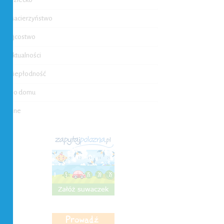
Macierzyństwo
Ojcostwo
Aktualności
Niepłodność
Do domu
Inne