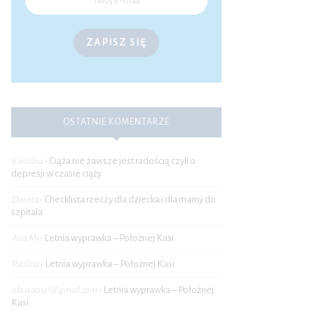
ZAPISZ SIĘ
OSTATNIE KOMENTARZE
Ciąża nie zawsze jest radością czyli o
Karolina
-
depresji w czasie ciąży
Checklista rzeczy dla dziecka i dla mamy do
Dorota
-
szpitala
Letnia wyprawka – Położnej Kasi
Asia Mi
-
Letnia wyprawka – Położnej Kasi
Paulina
-
Letnia wyprawka – Położnej
ola.wacuaf@gmail.com
-
Kasi