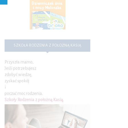
SZKOŁA RODZENIA Z POŁOŻNĄ KASIĄ
Przyszła mamo,
Jeśli potrzebujesz
zdobyć wiedzę,
zyskać spokój
i
poczuć moc rodzenia.
Szkoły Rodzenia z położną Kasią
.