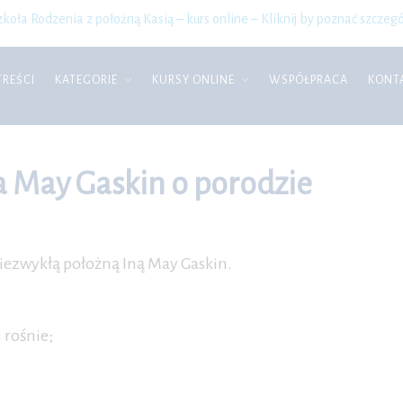
zkoła Rodzenia z położną Kasią – kurs online – Kliknij by poznać szczegó
TREŚCI
KATEGORIE
KURSY ONLINE
WSPÓŁPRACA
KONT
 May Gaskin o porodzie
iezwykłą położną Iną May Gaskin.
 rośnie;