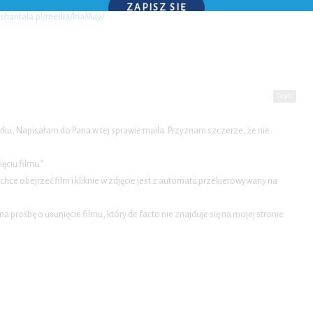
ZAPISZ SIĘ
.shantala.pl/media/InaMay/
P.S. W każdej chwili możesz wypisać się z kursu.
Reply
u, Napisałam do Pana w tej sprawie maila. Przyznam szczerze, że nie
ęciu filmu.”
ś chce obejrzeć film i kliknie w zdjęcie jest z automatu przekierowywany na
prośbę o usunięcie filmu, który de facto nie znajduje się na mojej stronie.