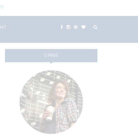
ły
AKT
O MNIE