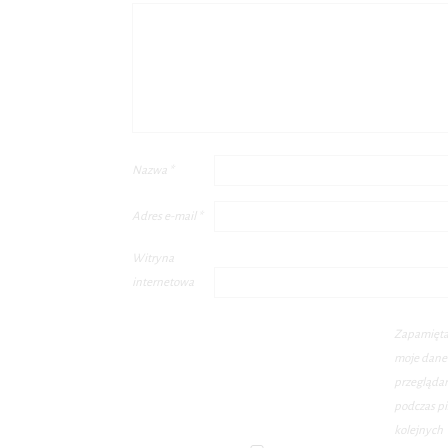
Nazwa
*
Adres e-mail
*
Witryna
internetowa
Zapamięta
moje dane 
przegląda
podczas pi
kolejnych