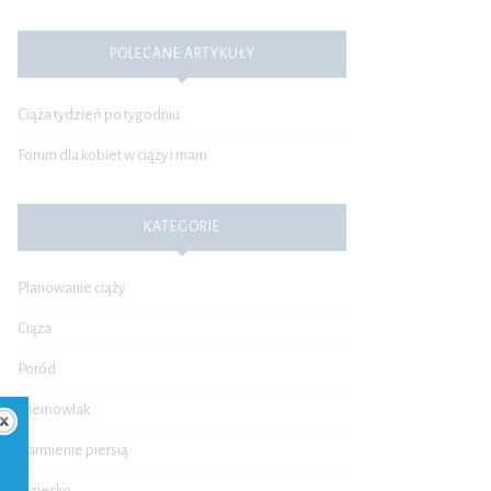
POLECANE ARTYKUŁY
Ciąża tydzień po tygodniu
Forum dla kobiet w ciąży i mam
KATEGORIE
Planowanie ciąży
Ciąża
Poród
Niemowlak
Karmienie piersią
Dziecko