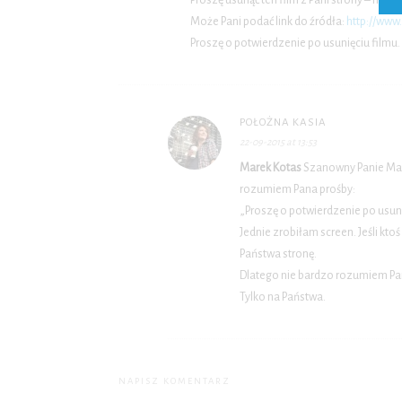
Może Pani podać link do źródła:
http://www
Proszę o potwierdzenie po usunięciu filmu.
POŁOŻNA KASIA
22-09-2015 at 13:53
Marek Kotas
Szanowny Panie Mark
rozumiem Pana prośby:
„Proszę o potwierdzenie po usuni
Jednie zrobiłam screen. Jeśli kto
Państwa stronę.
Dlatego nie bardzo rozumiem Pana 
Tylko na Państwa.
NAPISZ KOMENTARZ