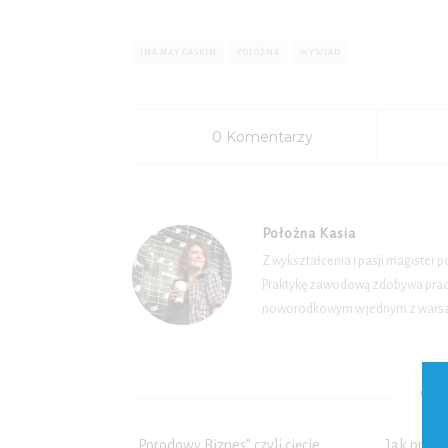
INA MAY GASKIN
POŁOŻNA
WYWIAD
0 Komentarzy
Położna Kasia
Z wykształcenia i pasji magister 
Praktykę zawodową zdobywa pracuj
noworodkowym w jednym z warsza
WYB
„Porodowy Biznes” czyli cięcie
Jak przeb