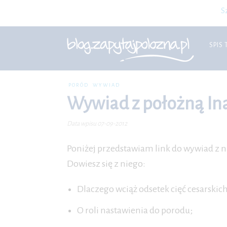
S
SPIS 
PORÓD
WYWIAD
Wywiad z położną Ina
Data wpisu 07-09-2012
Poniżej przedstawiam link do wywiad z n
Dowiesz się z niego:
Dlaczego wciąż odsetek cięć cesarskich
O roli nastawienia do porodu;