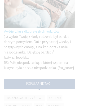
Wybierz kurs dla przyszłych rodziców
(…) wybór Twojej szkoły rodzenia był bardzo
dobrym pomysłem. Dużo przydatnej wiedzy i
pozytywnych emocji, a na koniec taka miła
niespodzianka. Dziękuję bardzo :*
Justyna Topolska
P.S.: Miłą niespodzianką, o której wspomina
Justyna była paczka niespodzianka. [/su_quote]
POPULARNE TAGI:
. KSIĄŻKA MACIERZYŃSTWO
ANIELNO