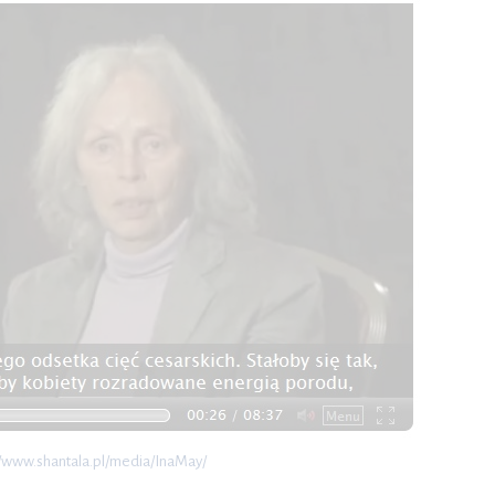
//www.shantala.pl/media/InaMay/