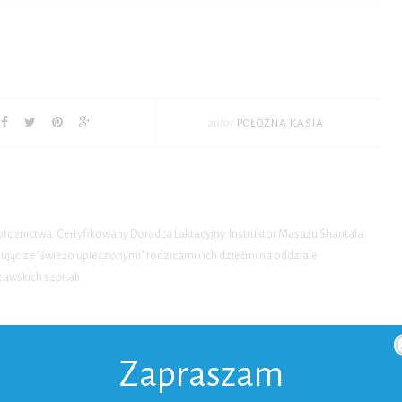
autor
POŁOŻNA KASIA
położnictwa. Certyfikowany Doradca Laktacyjny. Instruktor Masażu Shantala.
ąc ze "świeżo upieczonymi" rodzicami i ich dziećmi na oddziale
wskich szpitali.
RANE DLA CIEBIE
Zapraszam
iega poród?
Relacja z filmu „Poród w Ekstazie”