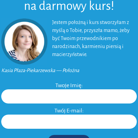
na darmowy kurs!
26-10-2009
Jestem położną i kurs stworzyłam z
myślą o Tobie, przyszła mamo, żeby
być Twoim przewodnikiem po
narodzinach, karmieniu piersią i
macierzyństwie.
Kasia Płaza-Piekarzewska — Położna
Twoje Imię:
2 KOMENTARZE
Twój E-mail:
Reply
udzielałem zgody na jego wykorzystanie.