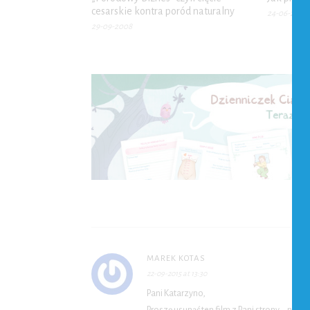
cesarskie kontra poród naturalny
24-06-2010
29-09-2008
MAREK KOTAS
22-09-2015 at 13:30
Pani Katarzyno,
Proszę usunąć ten film z Pani strony – nie 