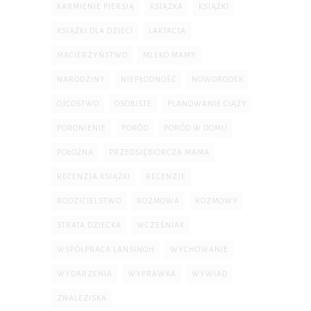
KARMIENIE PIERSIĄ
KSIĄŻKA
KSIĄŻKI
KSIĄŻKI DLA DZIECI
LAKTACJA
MACIERZYŃSTWO
MLEKO MAMY
NARODZINY
NIEPŁODNOŚĆ
NOWORODEK
OJCOSTWO
OSOBISTE
PLANOWANIE CIĄŻY
PORONIENIE
PORÓD
PORÓD W DOMU
POŁOŻNA
PRZEDSIĘBIORCZA MAMA
RECENZJA KSIĄŻKI
RECENZJE
RODZICIELSTWO
ROZMOWA
ROZMOWY
STRATA DZIECKA
WCZEŚNIAK
WSPÓŁPRACA LANSINOH
WYCHOWANIE
WYDARZENIA
WYPRAWKA
WYWIAD
ZNALEZISKA