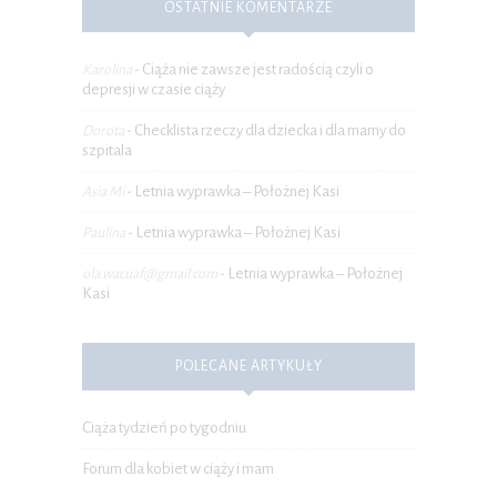
OSTATNIE KOMENTARZE
Ciąża nie zawsze jest radością czyli o
Karolina
-
depresji w czasie ciąży
Checklista rzeczy dla dziecka i dla mamy do
Dorota
-
szpitala
Letnia wyprawka – Położnej Kasi
Asia Mi
-
Letnia wyprawka – Położnej Kasi
Paulina
-
Letnia wyprawka – Położnej
ola.wacuaf@gmail.com
-
Kasi
POLECANE ARTYKUŁY
Ciąża tydzień po tygodniu
Forum dla kobiet w ciąży i mam