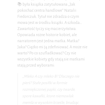
📚 była książka zatytułowana „Jak
pokochać centra handlowe” Natalii
Fiedorczuk. Tytuł nie zdradza o czym
mowa jest w środku książki. A szkoda…
Zawartość tyczy się macierzyństwa.
Opowiada rożne historie kobiet, ale
narratorem jest jedna matka. Matka?
Jaka? Ciężko mi ją zdefiniować. A może nie
warto? Po co szufladkować? Czy nie
wszystkie kobiety gdy stają sie matkami
stają przed wyborami:
„Mleko A czy mleko B? Dlaczego nie
pierś? Stałe posiłki w formie
rozmiękczonej papki, czy twarde,
spore kawałki, ktore niemowlak
memla w wysokim krześle, brudząc