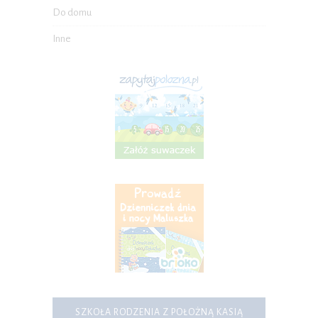
Do domu
Inne
SZKOŁA RODZENIA Z POŁOŻNĄ KASIĄ