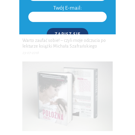
Twój E-mail:
ZAPISZ SIĘ
Warto zaufać sobie! – czyli moje odczucia po
lekturze książki Michała Szafrańskiego
P.S. W każdej chwili możesz wypisać się z kursu.
23-07-2018