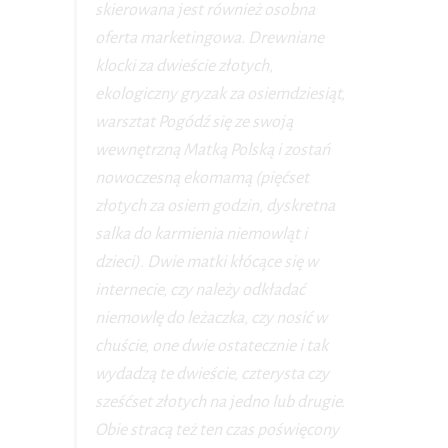
skierowana jest również osobna
oferta marketingowa. Drewniane
klocki za dwieście złotych,
ekologiczny gryzak za osiemdziesiąt,
warsztat Pogódź się ze swoją
wewnętrzną Matką Polską i zostań
nowoczesną ekomamą (pięćset
złotych za osiem godzin, dyskretna
salka do karmienia niemowląt i
dzieci). Dwie matki kłócące się w
internecie, czy należy odkładać
niemowlę do leżaczka, czy nosić w
chuście, one dwie ostatecznie i tak
wydadzą te dwieście, czterysta czy
sześćset złotych na jedno lub drugie.
Obie stracą też ten czas poświęcony