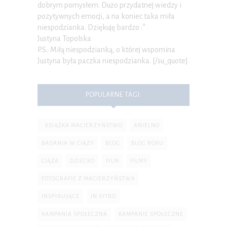
dobrym pomysłem. Dużo przydatnej wiedzy i
pozytywnych emocji, a na koniec taka miła
niespodzianka. Dziękuję bardzo :*
Justyna Topolska
P.S.: Miłą niespodzianką, o której wspomina
Justyna była paczka niespodzianka. [/su_quote]
POPULARNE TAGI:
. KSIĄŻKA MACIERZYŃSTWO
ANIELNO
BADANIA W CIĄŻY
BLOG
BLOG ROKU
CIĄŻA
DZIECKO
FILM
FILMY
FOTOGRAFIE Z MACIERZYŃSTWA
INSPIRUJĄCE
IN VITRO
KAMPANIA SPOŁECZNA
KAMPANIE SPOŁECZNE