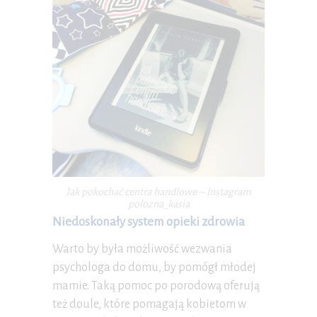
Jak pokochać centra handlowe – Instagram
polozna_kasia
Niedoskonały system opieki zdrowia
Warto by była możliwość wezwania
psychologa do domu, by pomógł młodej
mamie. Taką pomoc po porodową oferują
też doule, które pomagają kobietom w