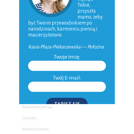
Tobie,
przyszła
Ciąża tydzień po tygodniu
mamo, żeby
być Twoim przewodnikiem po
Forum dla kobiet w ciąży i mam
narodzinach, karmieniu piersią i
macierzyństwie.
KATEGORIE
Kasia Płaza-Piekarzewska — Położna
Twoje Imię:
Planowanie ciąży
Ciąża
Twój E-mail:
Poród
Niemowlak
ZAPISZ SIĘ
Karmienie piersią
Dziecko
P.S. W każdej chwili możesz wypisać się z kursu.
Macierzyństwo