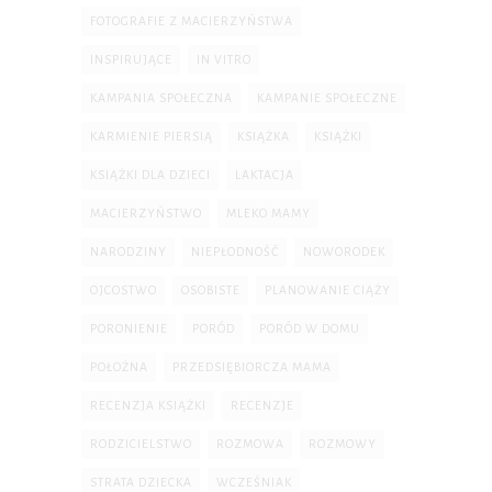
FOTOGRAFIE Z MACIERZYŃSTWA
INSPIRUJĄCE
IN VITRO
KAMPANIA SPOŁECZNA
KAMPANIE SPOŁECZNE
KARMIENIE PIERSIĄ
KSIĄŻKA
KSIĄŻKI
KSIĄŻKI DLA DZIECI
LAKTACJA
MACIERZYŃSTWO
MLEKO MAMY
NARODZINY
NIEPŁODNOŚĆ
NOWORODEK
OJCOSTWO
OSOBISTE
PLANOWANIE CIĄŻY
PORONIENIE
PORÓD
PORÓD W DOMU
POŁOŻNA
PRZEDSIĘBIORCZA MAMA
RECENZJA KSIĄŻKI
RECENZJE
RODZICIELSTWO
ROZMOWA
ROZMOWY
STRATA DZIECKA
WCZEŚNIAK