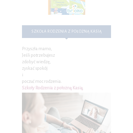
SZKOŁA RODZENIA Z POŁOŻNĄ KASIĄ
Przyszła mamo,
Jeśli potrzebujesz
zdobyć wiedzę,
zyskać spokój
i
poczuć moc rodzenia.
Szkoły Rodzenia z położną Kasią
.