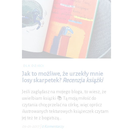
DLA DZIECI
Jak to możliwe, że urzekły mnie
losy skarpetek?
Recenzja książki
Jeśli zaglądasz na mojego bloga, to wiesz, że
uwielbiam książki 📚 Tą moją miłość do
czytania chcę przelać na córkę, więc oprócz
ilustrowanych tekturowych książeczek czytam
jej też te z bogatszą…
09-01-2017
|
0 Komentarzy