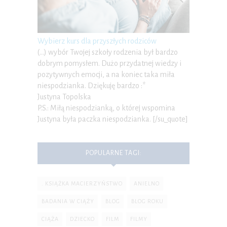
Wybierz kurs dla przyszłych rodziców
(…) wybór Twojej szkoły rodzenia był bardzo
dobrym pomysłem. Dużo przydatnej wiedzy i
pozytywnych emocji, a na koniec taka miła
niespodzianka. Dziękuję bardzo :*
Justyna Topolska
P.S.: Miłą niespodzianką, o której wspomina
Justyna była paczka niespodzianka. [/su_quote]
POPULARNE TAGI:
. KSIĄŻKA MACIERZYŃSTWO
ANIELNO
BADANIA W CIĄŻY
BLOG
BLOG ROKU
CIĄŻA
DZIECKO
FILM
FILMY