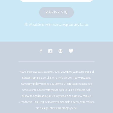
ZAPISZ SIĘ
P.S. W każdej chwili możesz wypisać się z kursu.
Wszelkie prawa zastrzeżone © 2007-2026
Blog.ZapytajPolozna.pl
Educentrum Sp. z o.o. ul. Św. Patryka 2/45 03-980 Warszawa.
Używamy plików cookies, aby ułatwić Ci korzystanie z naszego
serwisu oraz do celów statystycznych. Jeśli nie blokujesz tych
plików, to zgadzasz się na ich użycie oraz zapisanie w pamięci
urządzenia. Pamiętaj, że możesz samodzielnie zarządzać cookies,
zmieniając ustawienia przeglądarki.