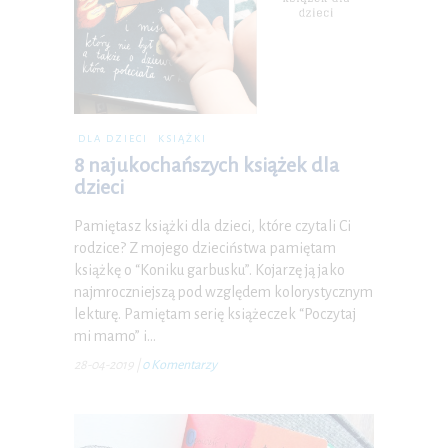
DLA DZIECI
KSIĄŻKI
8 najukochańszych książek dla
dzieci
Pamiętasz książki dla dzieci, które czytali Ci
rodzice? Z mojego dzieciństwa pamiętam
książkę o “Koniku garbusku”. Kojarzę ją jako
najmroczniejszą pod względem kolorystycznym
lekturę. Pamiętam serię książeczek “Poczytaj
mi mamo” i…
28-04-2019
|
0 Komentarzy