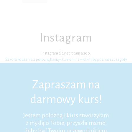
Instagram
Instagram did not return a 200.
Szkoła Rodzenia z położną Kasią – kurs online – Kliknij by poznać szczegóły
Zapraszam na
darmowy kurs!
Jestem położną i kurs stworzyłam
z myślą o Tobie, przyszła mamo,
żeby być Twoim przewodnikiem