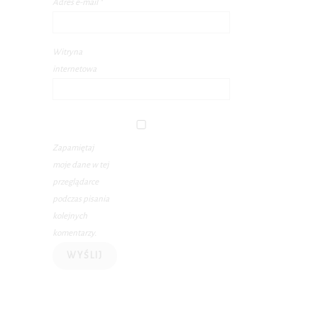
Adres e-mail
*
Witryna
internetowa
Zapamiętaj
moje dane w tej
przeglądarce
podczas pisania
kolejnych
komentarzy.