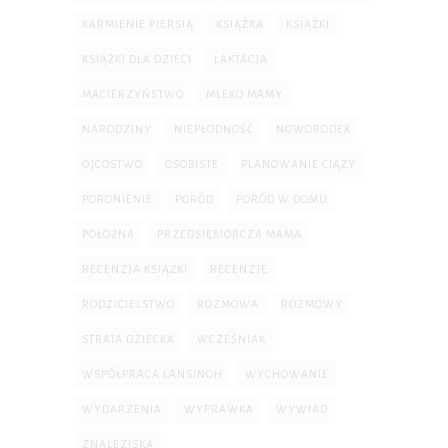
KARMIENIE PIERSIĄ
KSIĄŻKA
KSIĄŻKI
KSIĄŻKI DLA DZIECI
LAKTACJA
MACIERZYŃSTWO
MLEKO MAMY
NARODZINY
NIEPŁODNOŚĆ
NOWORODEK
OJCOSTWO
OSOBISTE
PLANOWANIE CIĄŻY
PORONIENIE
PORÓD
PORÓD W DOMU
POŁOŻNA
PRZEDSIĘBIORCZA MAMA
RECENZJA KSIĄŻKI
RECENZJE
RODZICIELSTWO
ROZMOWA
ROZMOWY
STRATA DZIECKA
WCZEŚNIAK
WSPÓŁPRACA LANSINOH
WYCHOWANIE
WYDARZENIA
WYPRAWKA
WYWIAD
ZNALEZISKA