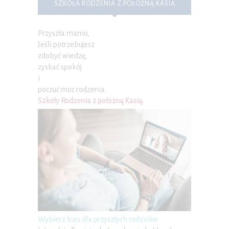
SZKOŁA RODZENIA Z POŁOŻNĄ KASIĄ
Przyszła mamo,
Jeśli potrzebujesz
zdobyć wiedzę,
zyskać spokój
i
poczuć moc rodzenia.
Szkoły Rodzenia z położną Kasią
.
Wybierz kurs dla przyszłych rodziców