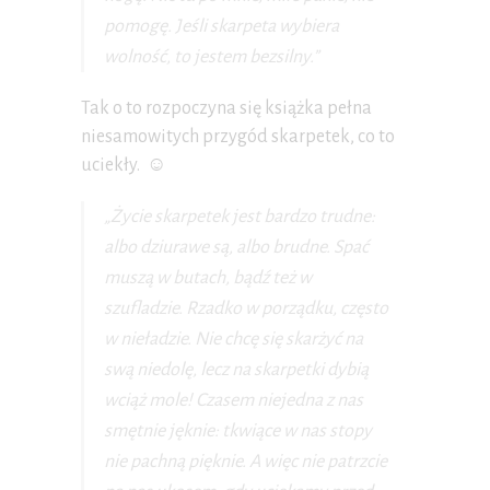
pomogę. Jeśli skarpeta wybiera
wolność, to jestem bezsilny.”
Tak o to rozpoczyna się książka pełna
niesamowitych przygód skarpetek, co to
uciekły. ☺️
„Życie skarpetek jest bardzo trudne:
albo dziurawe są, albo brudne. Spać
muszą w butach, bądź też w
szufladzie. Rzadko w porządku, często
w nieładzie. Nie chcę się skarżyć na
swą niedolę, lecz na skarpetki dybią
wciąż mole! Czasem niejedna z nas
smętnie jęknie: tkwiące w nas stopy
nie pachną pięknie. A więc nie patrzcie