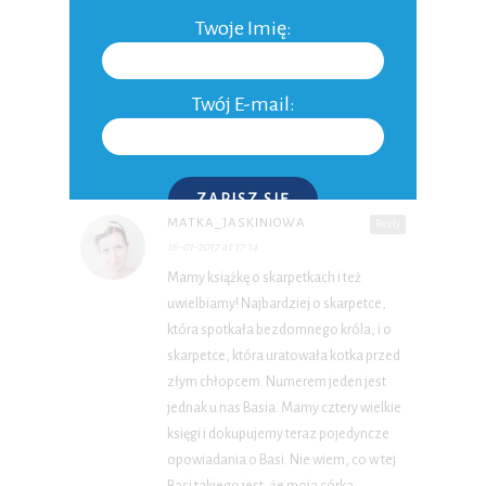
Twoje Imię:
Twój E-mail:
1 KOMENTARZ
ZAPISZ SIĘ
MATKA_JASKINIOWA
Reply
16-01-2017 at 17:14
P.S. W każdej chwili możesz wypisać się z kursu.
Mamy książkę o skarpetkach i też
uwielbiamy! Najbardziej o skarpetce,
która spotkała bezdomnego króla, i o
skarpetce, która uratowała kotka przed
złym chłopcem. Numerem jeden jest
jednak u nas Basia. Mamy cztery wielkie
księgi i dokupujemy teraz pojedyncze
opowiadania o Basi. Nie wiem, co w tej