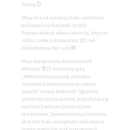
fabułą 😊
Moja córa od pierwszych dni uwielbiała
pozbywać się skarpetek ze stóp.
Poprawiałam je, odwracałam się, żeby coś
zrobić i znów poprawiałam. 😊 I tak
nieskończoną ilość razy 🙈
Moja skarpetkowa dziewczyna od
Mikołaja 🎅🏻 dostała książkę
„Niesamowite przygody dziesięciu
skarpetek (czterech prawych i sześciu
lewych)”
Justyny Bednarek. Ogromnie
jestem wdzięczna autorce, że pochyliła się
nad tymi biednymi pojedynczymi
skarpetkami. Zawsze byłam przekonana,
że to mój brak umiejętności szykowania
prania powoduje brak sparowanych