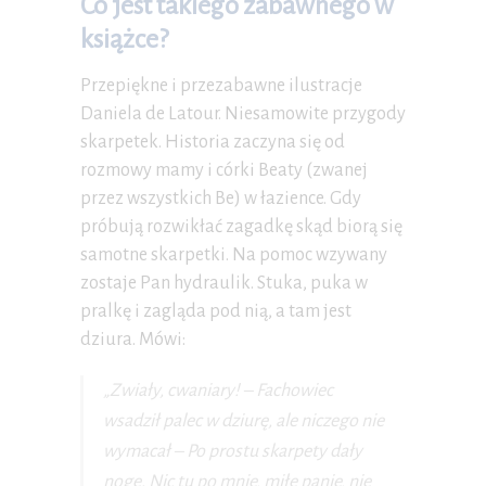
Co jest takiego zabawnego w
książce?
Przepiękne i przezabawne ilustracje
Daniela de Latour. Niesamowite przygody
skarpetek. Historia zaczyna się od
rozmowy mamy i córki Beaty (zwanej
przez wszystkich Be) w łazience. Gdy
próbują rozwikłać zagadkę skąd biorą się
samotne skarpetki. Na pomoc wzywany
zostaje Pan hydraulik. Stuka, puka w
pralkę i zagląda pod nią, a tam jest
dziura. Mówi:
„Zwiały, cwaniary! – Fachowiec
wsadził palec w dziurę, ale niczego nie
wymacał – Po prostu skarpety dały
nogę. Nic tu po mnie, miłe panie, nie