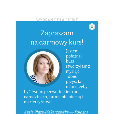
WYBRANE DLA CIEBIE
Zapraszam
na darmowy kurs!
Jestem
położną i
kurs
stworzyłam z
myślą o
Tobie,
przyszła
mamo, żeby
być Twoim przewodnikiem po
8 najukochańszych książek dla dzieci
narodzinach, karmieniu piersią i
28-04-2019
macierzyństwie.
Kasia Płaza-Piekarzewska — Położna