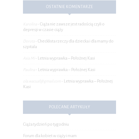
OSTATNIE KOMENTARZE
Ciąża nie zawsze jest radością czyli o
Karolina
-
depresji w czasie ciąży
Checklista rzeczy dla dziecka i dla mamy do
Dorota
-
szpitala
Letnia wyprawka – Położnej Kasi
Asia Mi
-
Letnia wyprawka – Położnej Kasi
Paulina
-
Letnia wyprawka – Położnej
ola.wacuaf@gmail.com
-
Kasi
POLECANE ARTYKUŁY
Ciąża tydzień po tygodniu
Forum dla kobiet w ciąży i mam