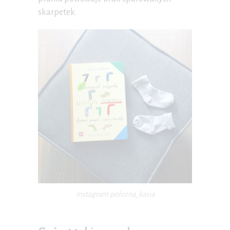
skarpetek.
Instagram polozna_kasia