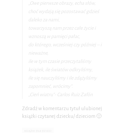
„Owe pierwsze obrazy, echa słów,
choć wydają się pozostawać gdzieś
daleko za nami,
towarzyszą nam przez całe życie i
wznoszą w pamięci pałac,
do którego, wcześniej czy później – i
nieważne,
ile w tym czasie przeczytaliśmy
książek, ile światów odkryliśmy,
ile się nauczyliśmy i ile zdążyliśmy
zapomnieć, wrócimy”.
„Cień wiatru”- Carlos Ruiz Zafón
Zdradź w komentarzu tytuł ulubionej
książki czytanej dziecku/ dzieciom 🙂
KSIĄŻKI DLA DZIECI