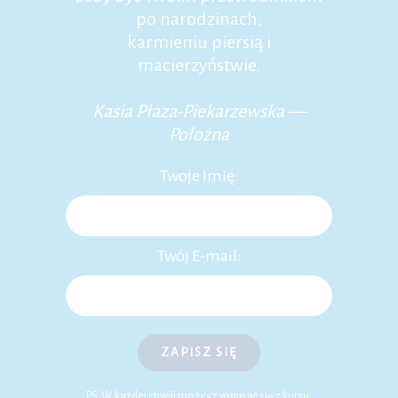
po narodzinach,
karmieniu piersią i
macierzyństwie.
Kasia Płaza-Piekarzewska —
Położna
Twoje Imię:
Twój E-mail:
ZAPISZ SIĘ
P.S. W każdej chwili możesz wypisać się z kursu.