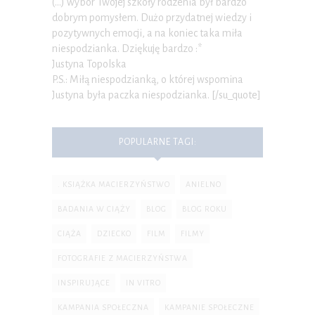
(…) wybór Twojej szkoły rodzenia był bardzo
dobrym pomysłem. Dużo przydatnej wiedzy i
pozytywnych emocji, a na koniec taka miła
niespodzianka. Dziękuję bardzo :*
Justyna Topolska
P.S.: Miłą niespodzianką, o której wspomina
Justyna była paczka niespodzianka. [/su_quote]
POPULARNE TAGI:
. KSIĄŻKA MACIERZYŃSTWO
ANIELNO
BADANIA W CIĄŻY
BLOG
BLOG ROKU
CIĄŻA
DZIECKO
FILM
FILMY
FOTOGRAFIE Z MACIERZYŃSTWA
INSPIRUJĄCE
IN VITRO
KAMPANIA SPOŁECZNA
KAMPANIE SPOŁECZNE