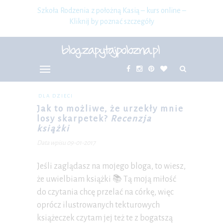
Szkoła Rodzenia z położną Kasią – kurs online –
Kliknij by poznać szczegóły
DLA DZIECI
Jak to możliwe, że urzekły mnie
losy skarpetek?
Recenzja
książki
Data wpisu 09-01-2017
Jeśli zaglądasz na mojego bloga, to wiesz,
że uwielbiam książki 📚 Tą moją miłość
do czytania chcę przelać na córkę, więc
oprócz ilustrowanych tekturowych
książeczek czytam jej też te z bogatszą