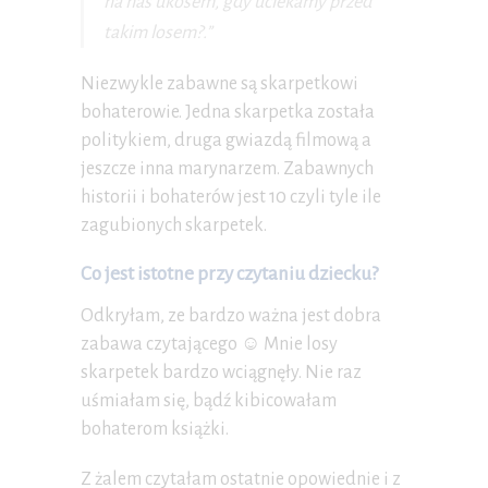
na nas ukosem, gdy uciekamy przed
takim losem?.”
Niezwykle zabawne są skarpetkowi
bohaterowie. Jedna skarpetka została
politykiem, druga gwiazdą filmową a
jeszcze inna marynarzem. Zabawnych
historii i bohaterów jest 10 czyli tyle ile
zagubionych skarpetek.
Co jest istotne przy czytaniu dziecku?
Odkryłam, ze bardzo ważna jest dobra
zabawa czytającego ☺️ Mnie losy
skarpetek bardzo wciągnęły. Nie raz
uśmiałam się, bądź kibicowałam
bohaterom książki.
Z żalem czytałam ostatnie opowiednie i z