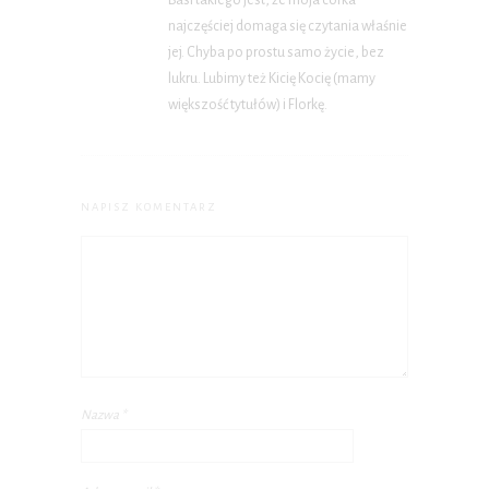
Basi takiego jest, że moja córka
najczęściej domaga się czytania właśnie
jej. Chyba po prostu samo życie, bez
lukru. Lubimy też Kicię Kocię (mamy
większość tytułów) i Florkę.
NAPISZ KOMENTARZ
Nazwa
*