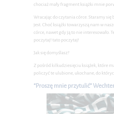
chociaż mały fragment książki mnie porwi
Wracając do czytania córce. Staramy się b
jest. Choć książki towarzyszą nam w nasz
córce, nawet gdy ją to nie interesowało. 
poczytaj! tato poczytaj!
Jak się domyślasz?
Z pośród kilkudziesięciu książek, które 
policzyć te ulubione, ukochane, do któryc
“Proszę mnie przytulić” Wechte