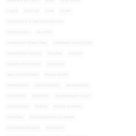
BADANIA W CIĄŻY
BLOG
BLOG ROKU
CIĄŻA
DZIECKO
FILM
FILMY
FOTOGRAFIE Z MACIERZYŃSTWA
INSPIRUJĄCE
IN VITRO
KAMPANIA SPOŁECZNA
KAMPANIE SPOŁECZNE
KARMIENIE PIERSIĄ
KSIĄŻKA
KSIĄŻKI
KSIĄŻKI DLA DZIECI
LAKTACJA
MACIERZYŃSTWO
MLEKO MAMY
NARODZINY
NIEPŁODNOŚĆ
NOWORODEK
OJCOSTWO
OSOBISTE
PLANOWANIE CIĄŻY
PORONIENIE
PORÓD
PORÓD W DOMU
POŁOŻNA
PRZEDSIĘBIORCZA MAMA
RECENZJA KSIĄŻKI
RECENZJE