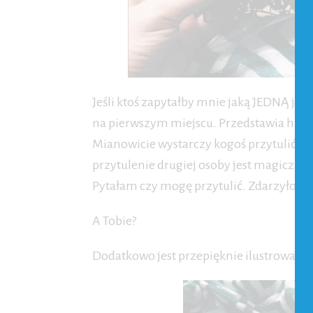
Jeśli ktoś zapytałby mnie jaką JEDNĄ jed
na pierwszym miejscu. Przedstawia histor
Mianowicie wystarczy kogoś przytulić. O
przytulenie drugiej osoby jest magiczne.
Pytałam czy mogę przytulić. Zdarzyło mi 
A Tobie?
Dodatkowo jest przepięknie ilustrowana. 