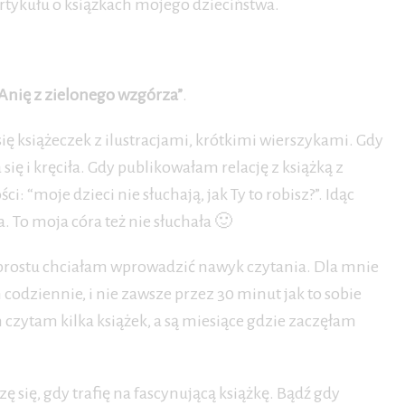
tykułu o książkach mojego dzieciństwa.
Anię z zielonego wzgórza”
.
się książeczek z ilustracjami, krótkimi wierszykami. Gdy
 się i kręciła. Gdy publikowałam relację z książką z
“moje dzieci nie słuchają, jak Ty to robisz?”. Idąc
a. To moja córa też nie słuchała 🙂
o prostu chciałam wprowadzić nawyk czytania. Dla mnie
codziennie, i nie zawsze przez 30 minut jak to sobie
h czytam kilka książek, a są miesiące gdzie zaczęłam
ę się, gdy trafię na fascynującą książkę. Bądź gdy