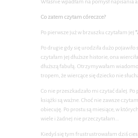
Właśnie wpadłam na pomysł napisania ar
Co zatem czytam córeczce?
Po pierwsze już w brzuszku czytałam jej
“
Po drugie gdy się urodziła dużo pojawiło 
czytałam jej dłuższe historie, ona wierciła
dłuższą fabułą. Otrzymywałam wiadomości: 
tropem, że wiercące się dziecko nie słuch
Co nie przeszkadzało mi czytać dalej. P
książki są ważne. Choć nie zawsze czytam 
obiecuję. Po prostu są miesiące, w któryc
wiele i żadnej nie przeczytałam…
Kiedyś się tym frustrustrowałam dziś ciesz