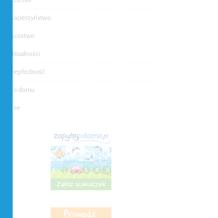
Macierzyństwo
Ojcostwo
Aktualności
Niepłodność
Do domu
Inne