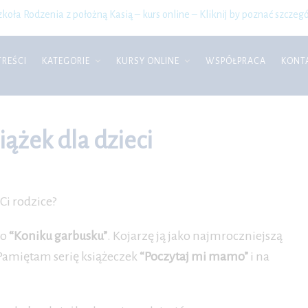
zkoła Rodzenia z położną Kasią – kurs online – Kliknij by poznać szczegó
TREŚCI
KATEGORIE
KURSY ONLINE
WSPÓŁPRACA
KONT
ążek dla dzieci
 Ci rodzice?
 o
“Koniku garbusku”
. Kojarzę ją jako najmroczniejszą
Pamiętam serię książeczek
“Poczytaj mi mamo”
i na