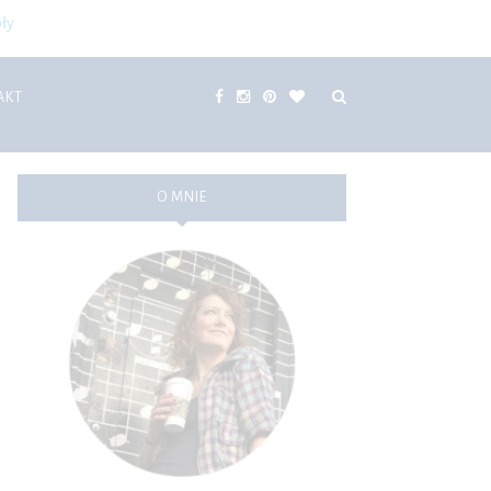
ły
AKT
O MNIE