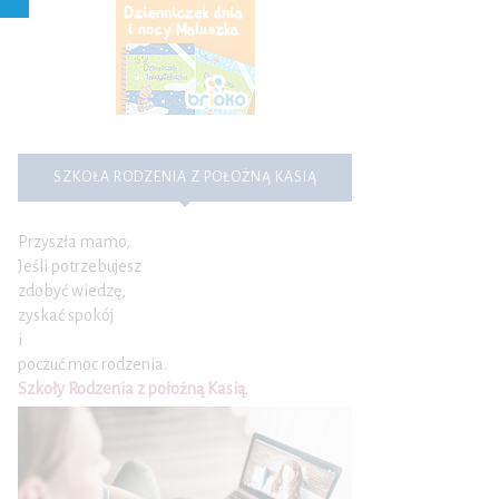
SZKOŁA RODZENIA Z POŁOŻNĄ KASIĄ
Przyszła mamo,
Jeśli potrzebujesz
zdobyć wiedzę,
zyskać spokój
i
poczuć moc rodzenia.
Szkoły Rodzenia z położną Kasią
.