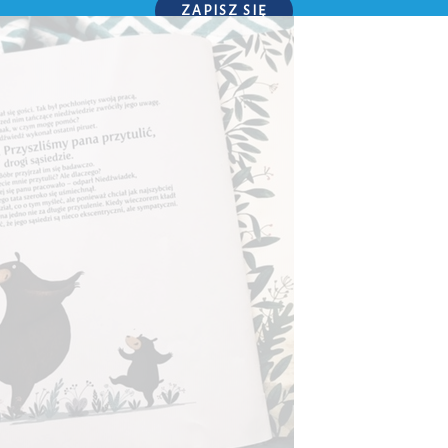
ZAPISZ SIĘ
P.S. W każdej chwili możesz wypisać się z kursu.