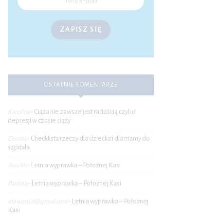
ZAPISZ SIĘ
OSTATNIE KOMENTARZE
Ciąża nie zawsze jest radością czyli o
Karolina
-
depresji w czasie ciąży
Checklista rzeczy dla dziecka i dla mamy do
Dorota
-
szpitala
Letnia wyprawka – Położnej Kasi
Asia Mi
-
Letnia wyprawka – Położnej Kasi
Paulina
-
Letnia wyprawka – Położnej
ola.wacuaf@gmail.com
-
Kasi