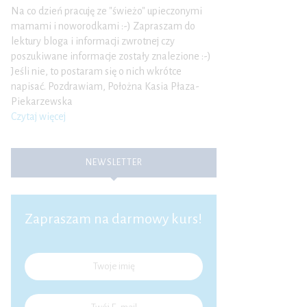
Na co dzień pracuję ze "świeżo" upieczonymi
mamami i noworodkami :-) Zapraszam do
lektury bloga i informacji zwrotnej czy
poszukiwane informacje zostały znalezione :-)
Jeśli nie, to postaram się o nich wkrótce
napisać. Pozdrawiam, Położna Kasia Płaza-
Piekarzewska
Czytaj więcej
NEWSLETTER
Zapraszam na darmowy kurs!