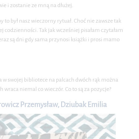
e i zostanie ze mną na dłużej.
y to był nasz wieczorny rytuał. Choć nie zawsze tak
ej codzienności. Tak jak wcześniej pisałam czytałam
Teraz są dni gdy sama przynosi książki i prosi mamo
ma w swojej bibliotece na palcach dwóch rąk można
h wraca niemal co wieczór. Co to są za pozycje?
rowicz Przemysław, Dziubak Emilia