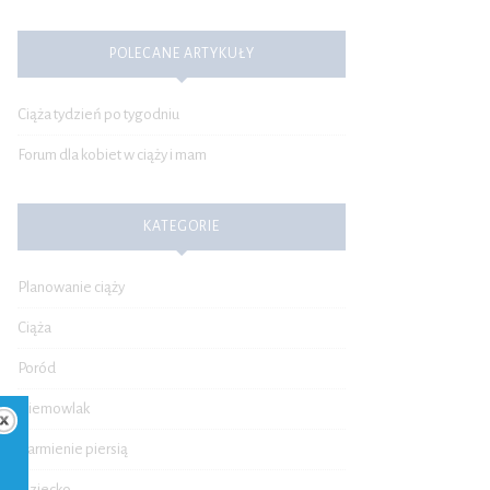
POLECANE ARTYKUŁY
Ciąża tydzień po tygodniu
Forum dla kobiet w ciąży i mam
KATEGORIE
Planowanie ciąży
Ciąża
Poród
Niemowlak
Karmienie piersią
Dziecko