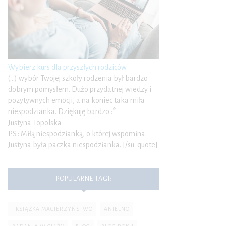
Wybierz kurs dla przyszłych rodziców
(…) wybór Twojej szkoły rodzenia był bardzo
dobrym pomysłem. Dużo przydatnej wiedzy i
pozytywnych emocji, a na koniec taka miła
niespodzianka. Dziękuję bardzo :*
Justyna Topolska
P.S.: Miłą niespodzianką, o której wspomina
Justyna była paczka niespodzianka. [/su_quote]
POPULARNE TAGI:
. KSIĄŻKA MACIERZYŃSTWO
ANIELNO