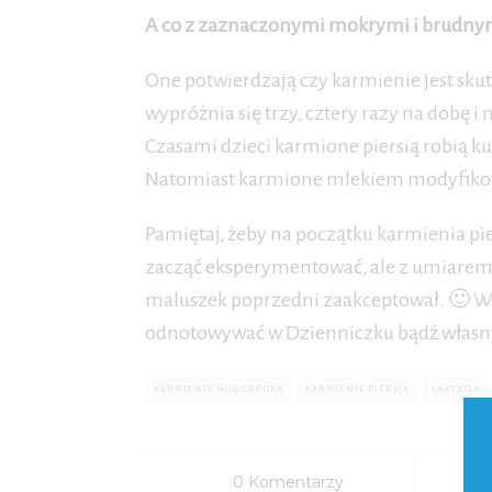
A co z zaznaczonymi mokrymi i brudnym
One potwierdzają czy karmienie jest skut
wypróżnia się trzy, cztery razy na dobę 
Czasami dzieci karmione piersią robią ku
Natomiast karmione mlekiem modyfikow
Pamiętaj, żeby na początku karmienia pi
zacząć eksperymentować, ale z umiarem. J
maluszek poprzedni zaakceptował. 🙂 W
odnotowywać w Dzienniczku bądź własn
KARMIENIE NOWORODKA
KARMIENIE PIERSIĄ
LAKTACJA
0 Komentarzy