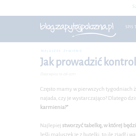
S
SPIS 
MALUSZEK
ŻYWIENIE
Jak prowadzić kontro
Data wpisu 16-08-2011
Często mamy w pierwszych tygodniach ży
najada, czy je wystarczająco? Dlatego dz
karmienia?”
Najlepiej
stworzyć tabelkę, w której będzi
Jeśli maluszek je z butelki, to ile zjadł