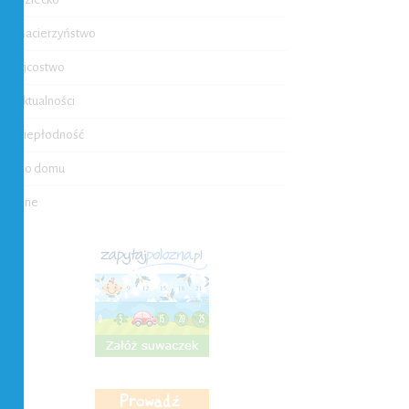
Macierzyństwo
Ojcostwo
Aktualności
Niepłodność
Do domu
Inne