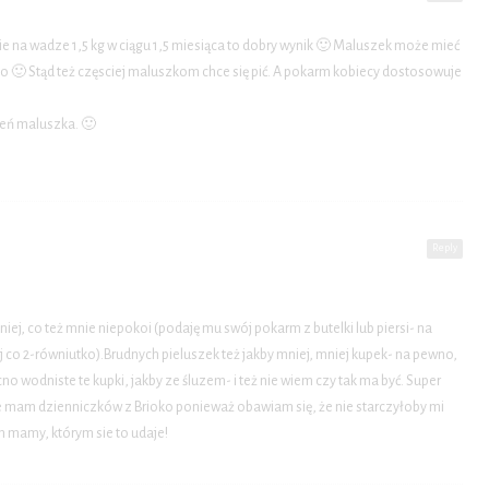
ie na wadze 1,5 kg w ciągu 1,5 miesiąca to dobry wynik 🙂 Maluszek może mieć
co 🙂 Stąd też częsciej maluszkom chce się pić. A pokarm kobiecy dostosowuje
eń maluszka. 🙂
Reply
ej, co też mnie niepokoi (podaję mu swój pokarm z butelki lub piersi- na
ej co 2-równiutko).Brudnych pieluszek też jakby mniej, mniej kupek- na pewno,
o wodniste te kupki, jakby ze śluzem- i też nie wiem czy tak ma być. Super
 mam dzienniczków z Brioko ponieważ obawiam się, że nie starczyłoby mi
 mamy, którym sie to udaje!