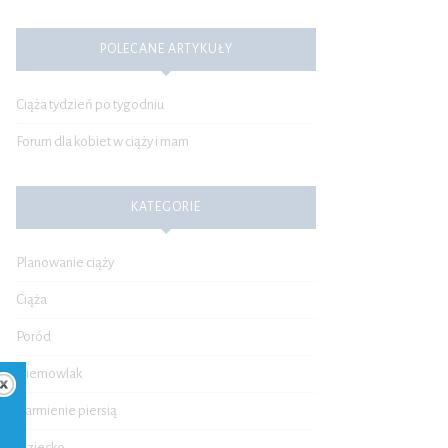
POLECANE ARTYKUŁY
Ciąża tydzień po tygodniu
Forum dla kobiet w ciąży i mam
KATEGORIE
Planowanie ciąży
Ciąża
Poród
Niemowlak
Karmienie piersią
Dziecko