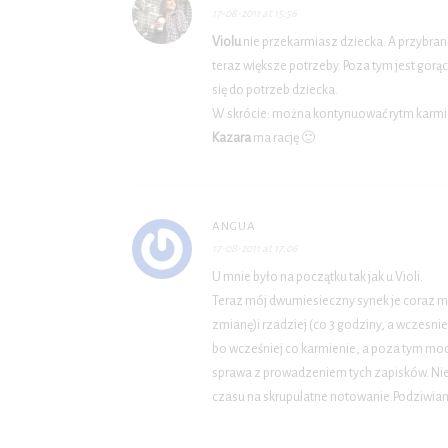
17-08-2011 at 15:56
Violu
nie przekarmiasz dziecka. A przybran
teraz większe potrzeby. Poza tym jest gorą
się do potrzeb dziecka.
W skrócie: można kontynuować rytm karmi
Kazara
ma rację 🙂
ANGUA
17-08-2011 at 17:06
U mnie było na początku tak jak u Violi.
Teraz mój dwumiesieczny synek je coraz mni
zmianę)i rzadziej (co 3 godziny, a wczesni
bo wcześniej co karmienie, a poza tym mocn
sprawa z prowadzeniem tych zapisków. Nie
czasu na skrupulatne notowanie.Podziwiam