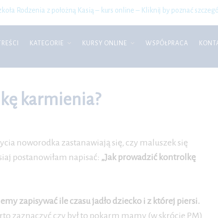
zkoła Rodzenia z położną Kasią – kurs online – Kliknij by poznać szczegó
TREŚCI
KATEGORIE
KURSY ONLINE
WSPÓŁPRACA
KONT
lkę karmienia?
cia noworodka zastanawiają się, czy maluszek się
isiaj postanowiłam napisać:
„Jak prowadzić kontrolkę
emy zapisywać ile czasu jadło dziecko i z której piersi.
 i warto zaznaczyć czy był to pokarm mamy (w skrócie PM)