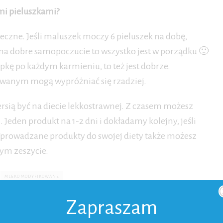
i pieluszkami?
eczne. Jeśli maluszek moczy 6 pieluszek na dobę,
i ma dobre samopoczucie to wszystko jest w porządku 🙂
pkę po każdym karmieniu, to też jest dobrze.
anym mogą wypróżniać się rzadziej.
ersią być na diecie lekkostrawnej. Z czasem możesz
eden produkt na 1-2 dni i dokładamy kolejny, jeśli
prowadzane produkty do swojej diety także możesz
ym zeszycie.
MLEKO MODYFIKOWANE
Zapraszam
autor
POŁOŻNA KASIA