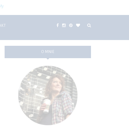
ły
AKT
O MNIE