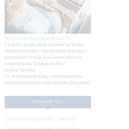
Wybierz kurs dla przyszłych rodziców
(…) wybór Twojej szkoły rodzenia był bardzo
dobrym pomysłem. Dużo przydatnej wiedzy i
pozytywnych emocji, a na koniec taka miła
niespodzianka. Dziękuję bardzo :*
Justyna Topolska
P.S.: Miłą niespodzianką, o której wspomina
Justyna była paczka niespodzianka. [/su_quote]
POPULARNE TAGI:
. KSIĄŻKA MACIERZYŃSTWO
ANIELNO