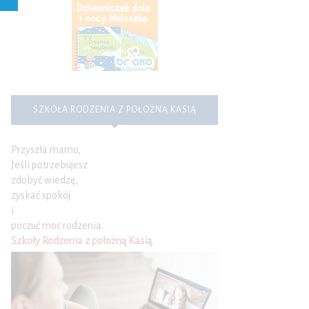
SZKOŁA RODZENIA Z POŁOŻNĄ KASIĄ
Przyszła mamo,
Jeśli potrzebujesz
zdobyć wiedzę,
zyskać spokój
i
poczuć moc rodzenia.
Szkoły Rodzenia z położną Kasią
.