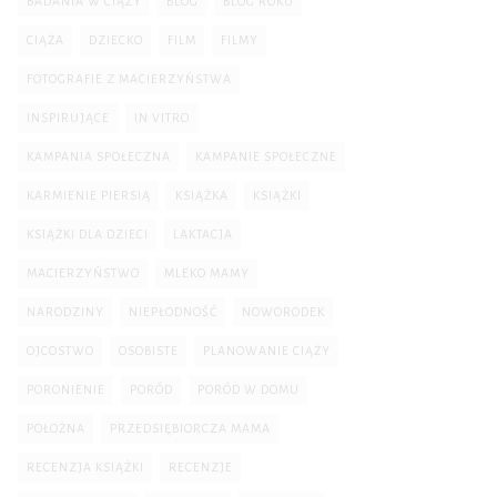
BADANIA W CIĄŻY
BLOG
BLOG ROKU
CIĄŻA
DZIECKO
FILM
FILMY
FOTOGRAFIE Z MACIERZYŃSTWA
INSPIRUJĄCE
IN VITRO
KAMPANIA SPOŁECZNA
KAMPANIE SPOŁECZNE
KARMIENIE PIERSIĄ
KSIĄŻKA
KSIĄŻKI
KSIĄŻKI DLA DZIECI
LAKTACJA
MACIERZYŃSTWO
MLEKO MAMY
NARODZINY
NIEPŁODNOŚĆ
NOWORODEK
OJCOSTWO
OSOBISTE
PLANOWANIE CIĄŻY
PORONIENIE
PORÓD
PORÓD W DOMU
POŁOŻNA
PRZEDSIĘBIORCZA MAMA
RECENZJA KSIĄŻKI
RECENZJE