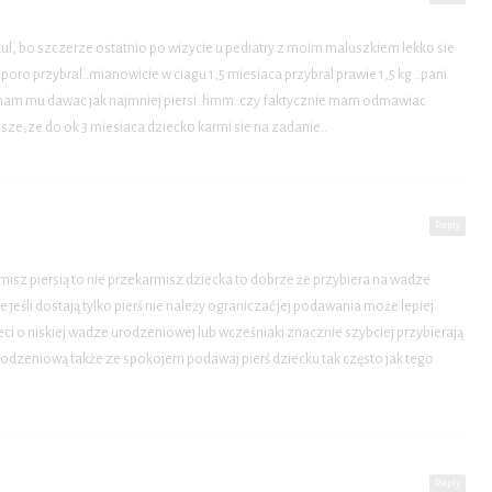
ykul, bo szczerze ostatnio po wizycie u pediatry z moim maluszkiem lekko sie
poro przybral..mianowicie w ciagu 1,5 miesiaca przybral prawie 1,5 kg ..pani
i mam mu dawac jak najmniej piersi..hmm..czy faktycznie mam odmawiac
ze,ze do ok 3 miesiaca dziecko karmi sie na zadanie..
Reply
rmisz piersią to nie przekarmisz dziecka to dobrze że przybiera na wadze
 jeśli dostają tylko pierś nie należy ograniczać jej podawania może lepiej
eci o niskiej wadze urodzeniowej lub wcześniaki znacznie szybciej przybierają
rodzeniową także ze spokojem podawaj pierś dziecku tak często jak tego
Reply