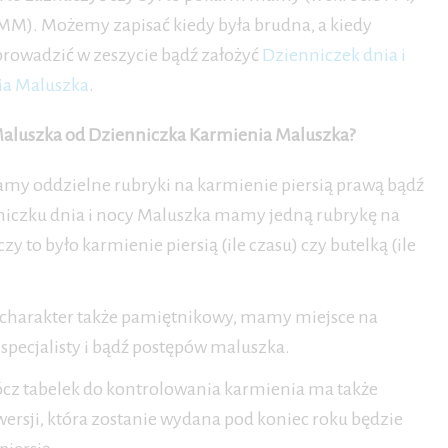
MM). Możemy zapisać kiedy była brudna, a kiedy
prowadzić w zeszycie bądź założyć
Dzienniczek dnia i
ia Maluszka
.
 Maluszka od Dzienniczka Karmienia Maluszka?
my oddzielne rubryki na karmienie piersią prawą bądź
niczku dnia i nocy Maluszka mamy jedną rubrykę na
 to było karmienie piersią (ile czasu) czy butelką (ile
 charakter także pamiętnikowy, mamy miejsce na
 specjalisty i bądź postępów maluszka.
cz tabelek do kontrolowania karmienia ma także
ersji, która zostanie wydana pod koniec roku będzie