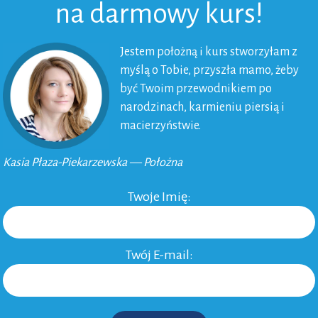
na darmowy kurs!
Jestem położną i kurs stworzyłam z
myślą o Tobie, przyszła mamo, żeby
położnictwa. Certyfikowany Doradca Laktacyjny. Instruktor Masażu Shantala.
być Twoim przewodnikiem po
ąc ze "świeżo upieczonymi" rodzicami i ich dziećmi na oddziale
narodzinach, karmieniu piersią i
wskich szpitali.
macierzyństwie.
Kasia Płaza-Piekarzewska — Położna
RANE DLA CIEBIE
Twoje Imię:
ki w opiece nad
 dla rodziców, dziadków i
Twój E-mail: