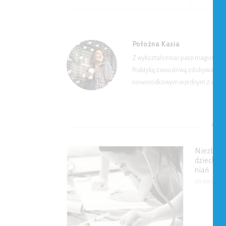
Położna Kasia
Z wykształcenia i pasji magister 
Praktykę zawodową zdobywa pracuj
noworodkowym w jednym z warsza
WYB
Niezbędni
dzieckiem
niań
05-05-2009