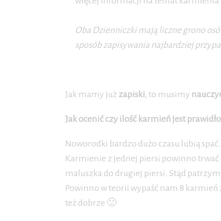
więcej informacji na temat karmienia 
Oba Dzienniczki mają liczne grono osób
sposób zapisywania najbardziej przyp
Jak mamy już
zapiski
, to musimy
nauczyć
Jak ocenić czy ilość karmień jest prawidł
Noworodki bardzo dużo czasu lubią spać.
Karmienie z jednej piersi powinno trwać
maluszka do drugiej piersi. Stąd patrzymy
Powinno w teorii wypaść nam 8 karmień z 
też dobrze 🙂