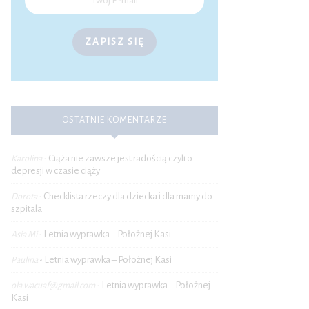
ZAPISZ SIĘ
OSTATNIE KOMENTARZE
Ciąża nie zawsze jest radością czyli o
Karolina
-
depresji w czasie ciąży
Checklista rzeczy dla dziecka i dla mamy do
Dorota
-
szpitala
Letnia wyprawka – Położnej Kasi
Asia Mi
-
Letnia wyprawka – Położnej Kasi
Paulina
-
Letnia wyprawka – Położnej
ola.wacuaf@gmail.com
-
Kasi