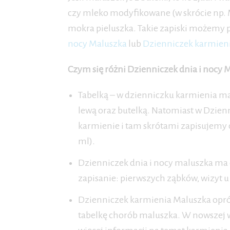
czy mleko modyfikowane (w skrócie np. 
mokra pieluszka. Takie zapiski możemy 
nocy Maluszka
lub
Dzienniczek karmien
Czym się różni Dzienniczek dnia i nocy
Tabelką – w dzienniczku karmienia ma
lewą oraz butelką. Natomiast w Dzien
karmienie i tam skrótami zapisujemy czy
ml).
Dzienniczek dnia i nocy maluszka ma
zapisanie: pierwszych ząbków, wizyt u
Dzienniczek karmienia Maluszka opró
tabelkę chorób maluszka. W nowszej w