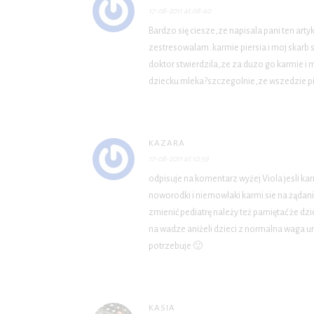
17-08-2011 at 08:40
Bardzo się ciesze,ze napisala pani ten art
zestresowalam..karmie piersia i moj skarb s
doktor stwierdzila,ze za duzo go karmie 
dziecku mleka?szczegolnie,ze wszedzie pis
KAZARA
17-08-2011 at 10:59
odpisuje na komentarz wyżej Viola jesli ka
noworodki i niemowlaki karmi sie na żądanie
zmienić pediatrę należy też pamiętać że dzi
na wadze aniżeli dzieci z normalna waga u
potrzebuje 🙂
KASIA