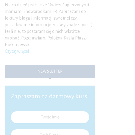
Na co dzień pracuję ze "świeżo" upieczonymi
mamami i noworodkami :-) Zapraszam do
lektury bloga i informacji zwrotnej czy
poszukiwane informacje zostały znalezione :-)
Jeśli nie, to postaram się o nich wkrótce
napisać. Pozdrawiam, Położna Kasia Płaza-
Piekarzewska
Czytaj więcej
NEWSLETTER
Zapraszam na darmowy kurs!