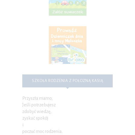
SZKOŁA RODZENIA Z POŁOŻNĄ KASIĄ
Przyszła mamo,
Jeśli potrzebujesz
zdobyć wiedzę,
zyskać spokój
i
poczuć moc rodzenia.