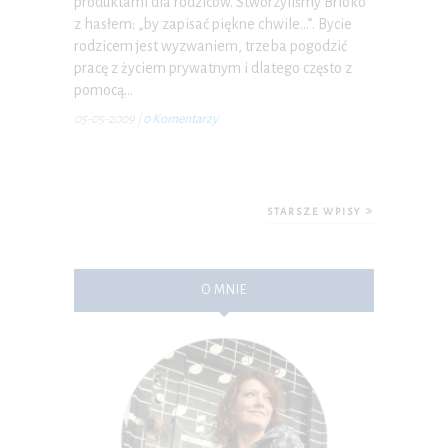
produktami dla rodziców. Stworzyliśmy Brioko
P.S. W każdej chwili możesz wypisać się z kursu.
z hasłem: „by zapisać piękne chwile…”. Bycie
rodzicem jest wyzwaniem, trzeba pogodzić
pracę z życiem prywatnym i dlatego często z
pomocą…
05-05-2009
|
0 Komentarzy
STARSZE WPISY
O MNIE