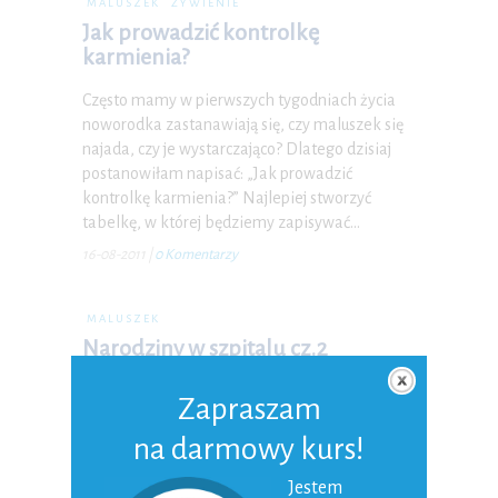
MALUSZEK
ŻYWIENIE
Jak prowadzić kontrolkę
karmienia?
Często mamy w pierwszych tygodniach życia
noworodka zastanawiają się, czy maluszek się
najada, czy je wystarczająco? Dlatego dzisiaj
postanowiłam napisać: „Jak prowadzić
kontrolkę karmienia?” Najlepiej stworzyć
tabelkę, w której będziemy zapisywać…
16-08-2011
|
0 Komentarzy
MALUSZEK
Narodziny w szpitalu cz.2
W szpitalach mamy panujący system tzw.
Zapraszam
rooming in czyli system mama – dziecko.
Oznacza to, że noworodek przebywa z mamą
na darmowy kurs!
od razu po urodzeniu. 🙂 Oczywiście jeśli na to
Jestem
pozwala stan…