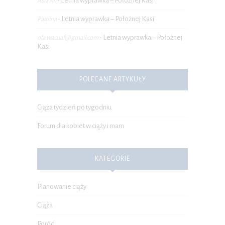
Letnia wyprawka – Położnej Kasi
Asia Mi
-
Letnia wyprawka – Położnej Kasi
Paulina
-
Letnia wyprawka – Położnej
ola.wacuaf@gmail.com
-
Kasi
POLECANE ARTYKUŁY
Ciąża tydzień po tygodniu
Forum dla kobiet w ciąży i mam
KATEGORIE
Planowanie ciąży
Ciąża
Poród