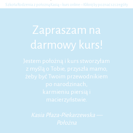
Szkoła Rodzenia z położną Kasią – kurs online – Kliknij by poznać szczegóły
Zapraszam na
darmowy kurs!
Jestem położną i kurs stworzyłam
z myślą o Tobie, przyszła mamo,
żeby być Twoim przewodnikiem
po narodzinach,
karmieniu piersią i
macierzyństwie.
Kasia Płaza-Piekarzewska —
Położna