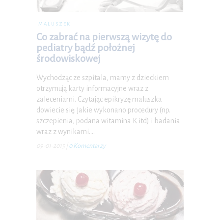
MALUSZEK
Co zabrać na pierwszą wizytę do
pediatry bądź położnej
środowiskowej
Wychodząc ze szpitala, mamy z dzieckiem
otrzymują karty informacyjne wraz z
zaleceniami. Czytając epikryzę maluszka
dowiecie się: jakie wykonano procedury (np.
szczepienia, podana witamina K itd) i badania
wraz z wynikami.…
09-01-2015
|
0 Komentarzy