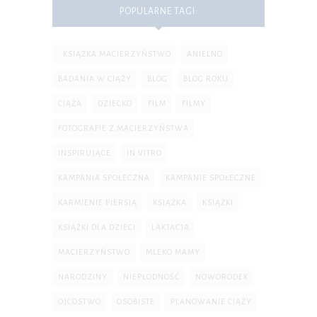
POPULARNE TAGI:
. KSIĄŻKA MACIERZYŃSTWO
ANIELNO
BADANIA W CIĄŻY
BLOG
BLOG ROKU
CIĄŻA
DZIECKO
FILM
FILMY
FOTOGRAFIE Z MACIERZYŃSTWA
INSPIRUJĄCE
IN VITRO
KAMPANIA SPOŁECZNA
KAMPANIE SPOŁECZNE
KARMIENIE PIERSIĄ
KSIĄŻKA
KSIĄŻKI
KSIĄŻKI DLA DZIECI
LAKTACJA
MACIERZYŃSTWO
MLEKO MAMY
NARODZINY
NIEPŁODNOŚĆ
NOWORODEK
OJCOSTWO
OSOBISTE
PLANOWANIE CIĄŻY