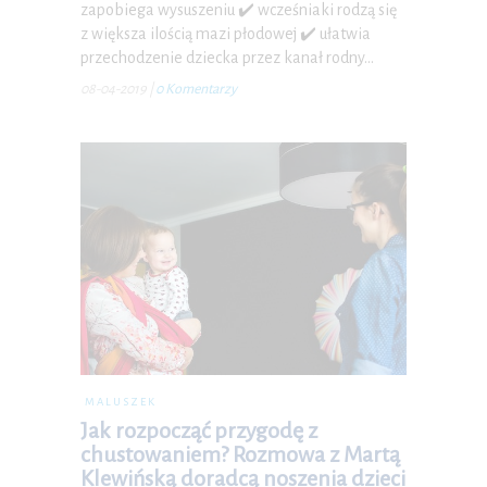
zapobiega wysuszeniu ✔️ wcześniaki rodzą się
z większa ilością mazi płodowej ✔️ ułatwia
przechodzenie dziecka przez kanał rodny…
08-04-2019
|
0 Komentarzy
MALUSZEK
Jak rozpocząć przygodę z
chustowaniem? Rozmowa z Martą
Klewińską doradcą noszenia dzieci