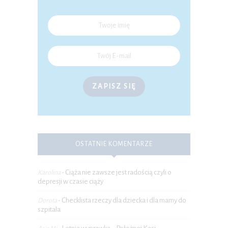
ZAPISZ SIĘ
OSTATNIE KOMENTARZE
Ciąża nie zawsze jest radością czyli o
Karolina
-
depresji w czasie ciąży
Checklista rzeczy dla dziecka i dla mamy do
Dorota
-
szpitala