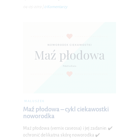
04-05-2019
|
0 Komentarzy
MALUSZEK
Maź płodowa – cykl ciekawostki
noworodka
Maź płodowa (vernix caseosa) i jej zadanie: ✔️
ochronić delikatna skórę noworodka ✔️