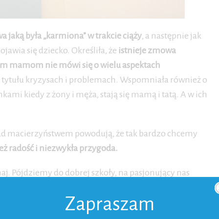
a jaką była „karmiona” w trakcie ciąży
, a następnie jak
jawia się dziecko. Określiła, że
istnieje zmowa
łym mamom nie mówi się o wielu aspektach
o tytułu kryzysach i problemach. Wspomniała również o
mi kiedy z żony i męża, stają się mamą i tatą. A w ich
 nad macierzyństwem powodują, że tak bardzo chcemy
ż radość i niezwykła przygoda.
j. Pójdziemy do dobrej szkoły, na pasjonujący nas
emy za mąż i urodzimy dzieci. Po drodze czeka nas
Zapraszam
nych etapów ma swoje piękne chwile, ale i też trudne.
o tego co dobre 😉 Oczywiście mając świadomość, że to