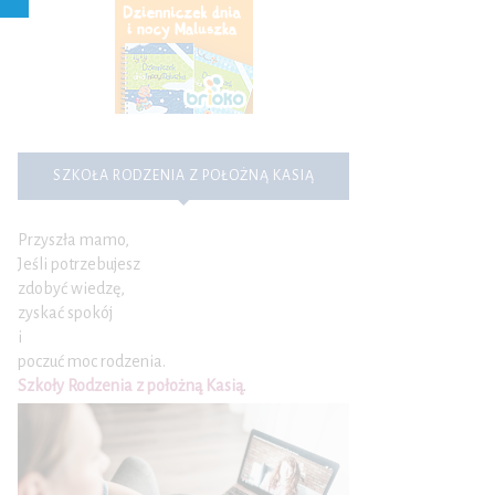
SZKOŁA RODZENIA Z POŁOŻNĄ KASIĄ
Przyszła mamo,
Jeśli potrzebujesz
zdobyć wiedzę,
zyskać spokój
i
poczuć moc rodzenia.
Szkoły Rodzenia z położną Kasią
.