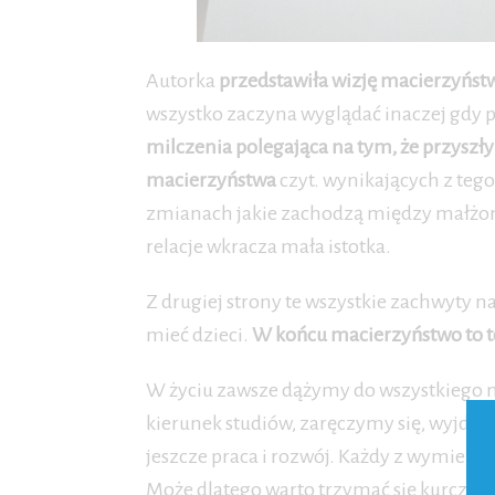
Autorka
przedstawiła wizję macierzyństw
wszystko zaczyna wyglądać inaczej gdy po
milczenia polegająca na tym, że przysz
macierzyństwa
czyt. wynikających z teg
zmianach jakie zachodzą między małżonka
relacje wkracza mała istotka.
Z drugiej strony te wszystkie zachwyty
mieć dzieci.
W końcu macierzyństwo to te
W życiu zawsze dążymy do wszystkiego na
kierunek studiów, zaręczymy się, wyjdzi
jeszcze praca i rozwój. Każdy z wymienio
Może dlatego warto trzymać się kurczow