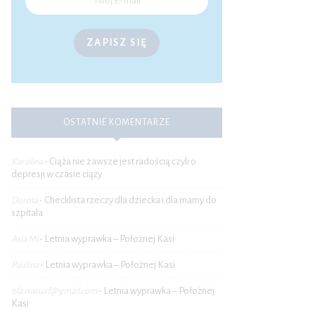
ZAPISZ SIĘ
OSTATNIE KOMENTARZE
Ciąża nie zawsze jest radością czyli o
Karolina
-
depresji w czasie ciąży
Checklista rzeczy dla dziecka i dla mamy do
Dorota
-
szpitala
Letnia wyprawka – Położnej Kasi
Asia Mi
-
Letnia wyprawka – Położnej Kasi
Paulina
-
Letnia wyprawka – Położnej
ola.wacuaf@gmail.com
-
Kasi