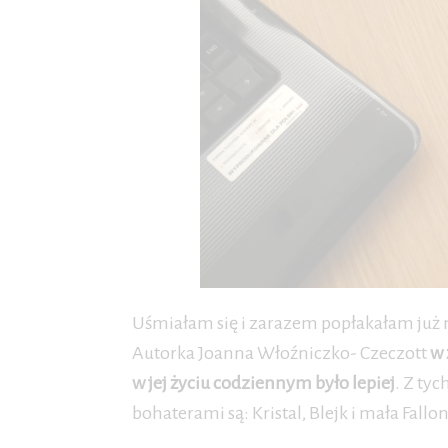
Uśmiałam się i zarazem popłakałam już n
Autorka Joanna Włoźniczko- Czeczott
w 
w jej życiu codziennym było lepiej
. Z ty
bohaterami są: Kristal, Blejk i mała Fallon