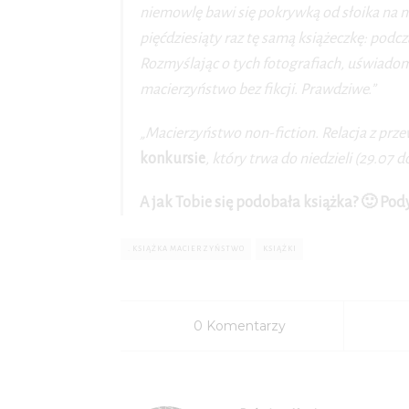
niemowlę bawi się pokrywką od słoika na ni
pięćdziesiąty raz tę samą książeczkę: podcza
Rozmyślając o tych fotografiach, uświadomi
macierzyństwo bez fikcji. Prawdziwe.”
„Macierzyństwo non-fiction. Relacja z p
konkursie
, który trwa do niedzieli (29.07 
A jak Tobie się podobała książka? 🙂 Po
. KSIĄŻKA MACIERZYŃSTWO
KSIĄŻKI
0 Komentarzy