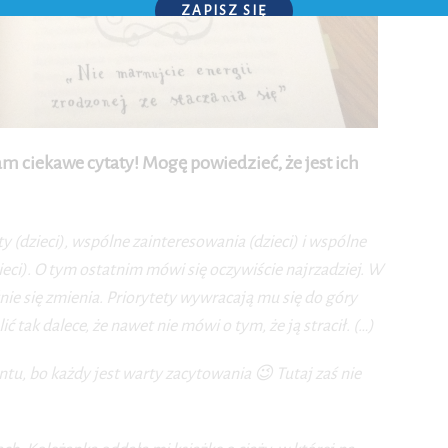
ZAPISZ SIĘ
P.S. W każdej chwili możesz wypisać się z kursu.
am ciekawe cytaty! Mogę powiedzieć, że jest ich
y (dzieci), wspólne zainteresowania (dzieci) i wspólne
ieci). O tym ostatnim mówi się oczywiście najrzadziej. W
ie się zmienia. Priorytety wywracają mu się do góry
tak dalece, że nawet nie mówi o tym, że ją stracił. (…)
tu, bo każdy jest warty zacytowania 😉 Tutaj zaś nie