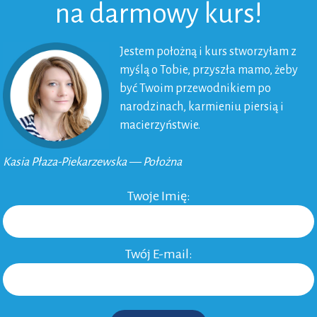
na darmowy kurs!
za tym kryzysy są potrzebne, pozwalają nam na różne
odziałać.
Jestem położną i kurs stworzyłam z
myślą o Tobie, przyszła mamo, żeby
być Twoim przewodnikiem po
narodzinach, karmieniu piersią i
macierzyństwie.
Kasia Płaza-Piekarzewska — Położna
Twoje Imię:
Twój E-mail: