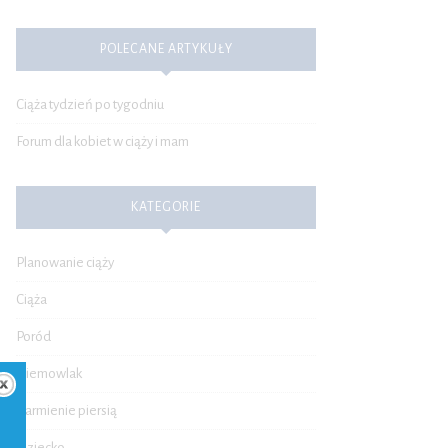
POLECANE ARTYKUŁY
Ciąża tydzień po tygodniu
Forum dla kobiet w ciąży i mam
KATEGORIE
Planowanie ciąży
Ciąża
Poród
Niemowlak
Karmienie piersią
Dziecko