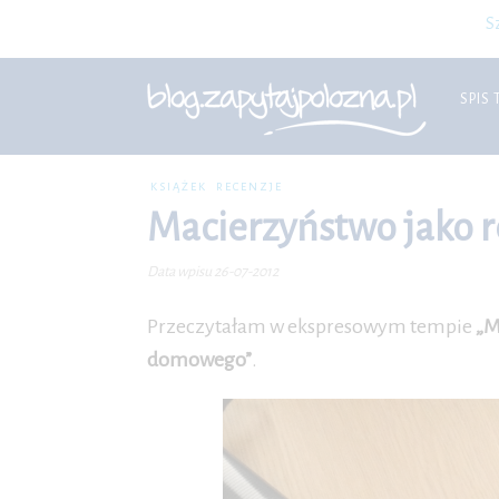
S
SPIS 
KSIĄŻEK
RECENZJE
Macierzyństwo jako 
Data wpisu 26-07-2012
Przeczytałam w ekspresowym tempie
„M
domowego”
.