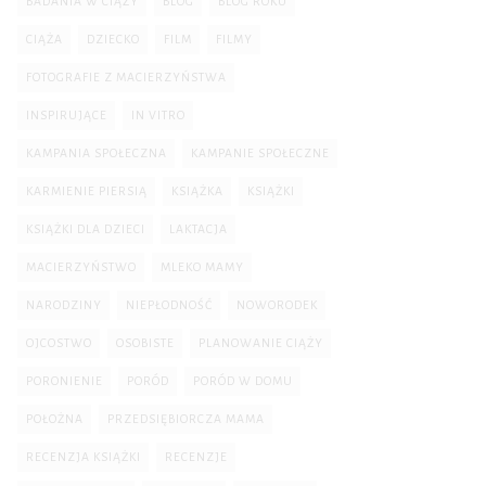
BADANIA W CIĄŻY
BLOG
BLOG ROKU
CIĄŻA
DZIECKO
FILM
FILMY
FOTOGRAFIE Z MACIERZYŃSTWA
INSPIRUJĄCE
IN VITRO
KAMPANIA SPOŁECZNA
KAMPANIE SPOŁECZNE
KARMIENIE PIERSIĄ
KSIĄŻKA
KSIĄŻKI
KSIĄŻKI DLA DZIECI
LAKTACJA
MACIERZYŃSTWO
MLEKO MAMY
NARODZINY
NIEPŁODNOŚĆ
NOWORODEK
OJCOSTWO
OSOBISTE
PLANOWANIE CIĄŻY
PORONIENIE
PORÓD
PORÓD W DOMU
POŁOŻNA
PRZEDSIĘBIORCZA MAMA
RECENZJA KSIĄŻKI
RECENZJE