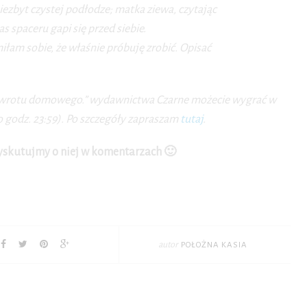
ezbyt czystej podłodze; matka ziewa, czytając
s spaceru gapi się przed siebie.
łam sobie, że właśnie próbuję zrobić. Opisać
rzewrotu domowego.” wydawnictwa Czarne możecie wygrać w
do godz. 23:59). Po szczegóły zapraszam
tutaj
.
dyskutujmy o niej w komentarzach 🙂
autor
POŁOŻNA KASIA