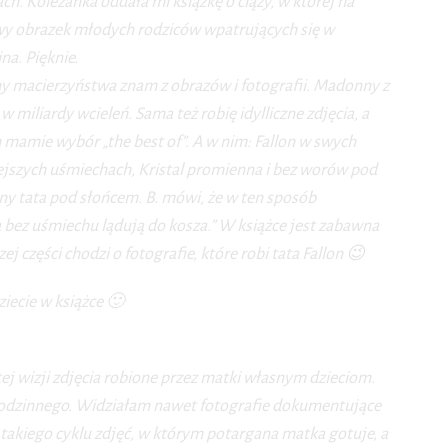
ch. Koleżanka oddała mi książkę o ciąży, w której na
owy obrazek młodych rodziców wpatrujących się w
a. Pięknie.
ny macierzyństwa znam z obrazów i fotografii. Madonny z
w miliardy wcieleń. Sama też robię idylliczne zdjęcia, a
 mamie wybór „the best of”. A w nim: Fallon w swych
ejszych uśmiechach, Kristal promienna i bez worów pod
ny tata pod słońcem. B. mówi, że w ten sposób
bez uśmiechu lądują do kosza.”
W książce jest zabawna
j części chodzi o fotografie, które robi tata Fallon 😉
ziecie w książce 🙂
ej wizji zdjęcia robione przez matki własnym dzieciom.
 rodzinnego. Widziałam nawet fotografie dokumentujące
 takiego cyklu zdjęć, w którym potargana matka gotuje, a