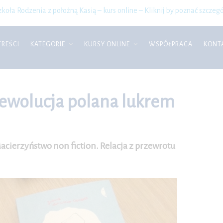
zkoła Rodzenia z położną Kasią – kurs online – Kliknij by poznać szczegó
TREŚCI
KATEGORIE
KURSY ONLINE
WSPÓŁPRACA
KONT
rewolucja polana lukrem
acierzyństwo non fiction. Relacja z przewrotu