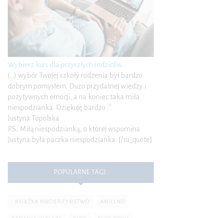
Wybierz kurs dla przyszłych rodziców
(…) wybór Twojej szkoły rodzenia był bardzo
dobrym pomysłem. Dużo przydatnej wiedzy i
pozytywnych emocji, a na koniec taka miła
niespodzianka. Dziękuję bardzo :*
Justyna Topolska
P.S.: Miłą niespodzianką, o której wspomina
Justyna była paczka niespodzianka. [/su_quote]
POPULARNE TAGI:
. KSIĄŻKA MACIERZYŃSTWO
ANIELNO