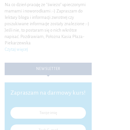
Na co dzień pracuję ze "świeżo" upieczonymi
mamami i noworodkami :-) Zapraszam do
lektury bloga i informacji zwrotnej czy
poszukiwane informacje zostały znalezione :-)
Jeśli nie, to postaram się o nich wkrótce
napisać. Pozdrawiam, Położna Kasia Płaza-
Piekarzewska
Czytaj więcej
NEWSLETTER
Zapraszam na darmowy kurs!