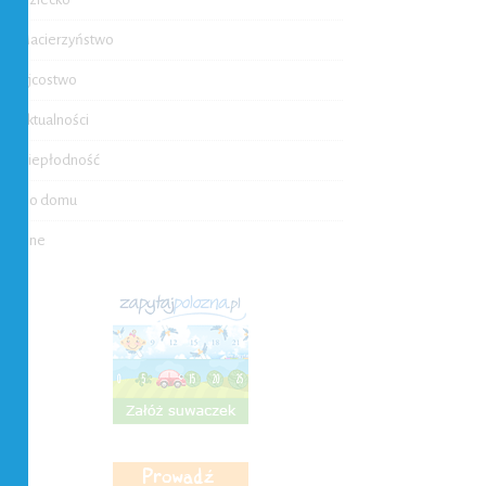
Macierzyństwo
Ojcostwo
Aktualności
Niepłodność
Do domu
Inne