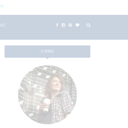
ły
AKT
O MNIE