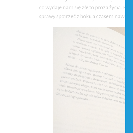
co wydaje nam się złe to proza życia. Po
sprawy spojrzeć z boku a czasem nawet p