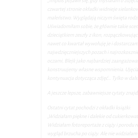
„Impuls pojawił się, gdy myślałam o zdjęcia
czwartej stronie okładki widnieje sielank
maleństwo. Wyglądają niczym święta rodzin
Uświadomiłam sobie, że głównie takie sce
dzieciątkiem zeszły z ikon, rozpączkowując 
nawet co kwartał wywołuję je i dostarczam
najwdzięczniejszych pozach i najrozkoszni
oczami, Blejk jako najbardziej zaangażowa
konstruujemy własne wspomnienia. Ujęcia 
kontynuacja dotycząca zdjęć… Tylko w dalsze
A jeszcze lepsze, zabawniejsze cytaty znajd
Ostatni cytat pochodzi z okładki książki:
„Widziałam piękne i dalekie od cukierkowat
Widziałam fotoreportaże z ciąży i porodu
wygląd brzucha po ciąży. Ale nie widziałam