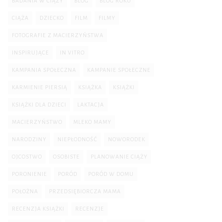
BADANIA W CIĄŻY
BLOG
BLOG ROKU
CIĄŻA
DZIECKO
FILM
FILMY
FOTOGRAFIE Z MACIERZYŃSTWA
INSPIRUJĄCE
IN VITRO
KAMPANIA SPOŁECZNA
KAMPANIE SPOŁECZNE
KARMIENIE PIERSIĄ
KSIĄŻKA
KSIĄŻKI
KSIĄŻKI DLA DZIECI
LAKTACJA
MACIERZYŃSTWO
MLEKO MAMY
NARODZINY
NIEPŁODNOŚĆ
NOWORODEK
OJCOSTWO
OSOBISTE
PLANOWANIE CIĄŻY
PORONIENIE
PORÓD
PORÓD W DOMU
POŁOŻNA
PRZEDSIĘBIORCZA MAMA
RECENZJA KSIĄŻKI
RECENZJE