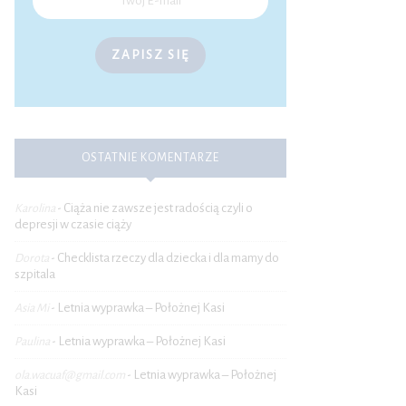
ZAPISZ SIĘ
OSTATNIE KOMENTARZE
Ciąża nie zawsze jest radością czyli o
Karolina
-
depresji w czasie ciąży
Checklista rzeczy dla dziecka i dla mamy do
Dorota
-
szpitala
Letnia wyprawka – Położnej Kasi
Asia Mi
-
Letnia wyprawka – Położnej Kasi
Paulina
-
Letnia wyprawka – Położnej
ola.wacuaf@gmail.com
-
Kasi