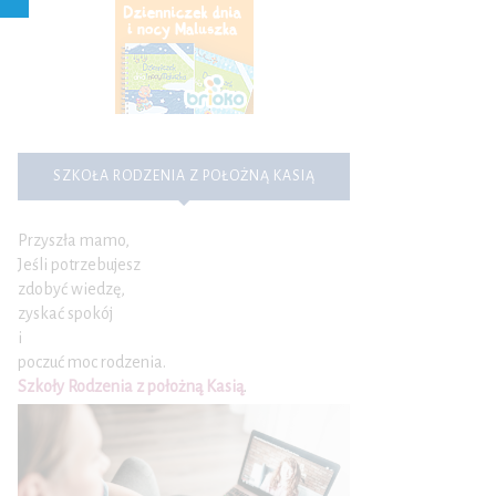
SZKOŁA RODZENIA Z POŁOŻNĄ KASIĄ
Przyszła mamo,
Jeśli potrzebujesz
zdobyć wiedzę,
zyskać spokój
i
poczuć moc rodzenia.
Szkoły Rodzenia z położną Kasią
.