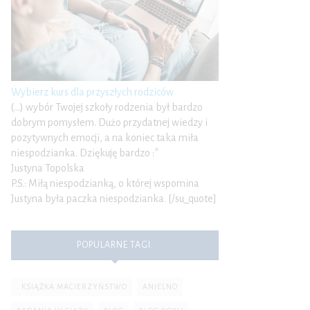
Wybierz kurs dla przyszłych rodziców
(…) wybór Twojej szkoły rodzenia był bardzo
dobrym pomysłem. Dużo przydatnej wiedzy i
pozytywnych emocji, a na koniec taka miła
niespodzianka. Dziękuję bardzo :*
Justyna Topolska
P.S.: Miłą niespodzianką, o której wspomina
Justyna była paczka niespodzianka. [/su_quote]
POPULARNE TAGI:
. KSIĄŻKA MACIERZYŃSTWO
ANIELNO