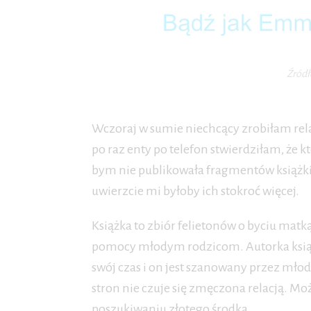
Źródł
Wczoraj w sumie niechcący zrobiłam rela
po raz enty po telefon stwierdziłam, ż
bym nie publikowała fragmentów książki.
uwierzcie mi byłoby ich stokroć więcej.
Książka to zbiór felietonów o byciu matk
pomocy młodym rodzicom. Autorka książki
swój czas i on jest szanowany przez mło
stron nie czuje się zmęczona relacją. Moż
poszukiwaniu złotego środka.