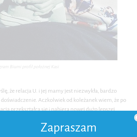
gram Biumi profil położnej Kasi
ę, że relacja U. i jej mamy jest niezwykła, bardzo
ie doświadczenie. Aczkolwiek od koleżanek wiem, że po
ja przekształca się i nabiera nowej dużo lepszej
Zapraszam
dla babć. By być, ale nie przeszkadzać. Nie zapominać,