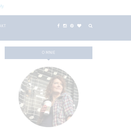
ły
AKT
O MNIE