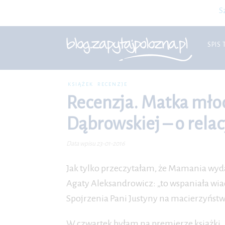
S
SPIS 
KSIĄŻEK
RECENZJE
Recenzja. Matka młod
Dąbrowskiej – o relacj
Data wpisu 23-01-2016
Jak tylko przeczytałam, że Mamania wyda
Agaty Aleksandrowicz: „to wspaniała wi
Spojrzenia Pani Justyny na macierzyństwo,
W czwartek byłam na premierze książki