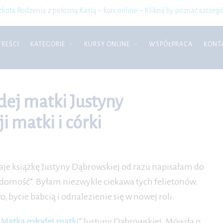
zkoła Rodzenia z położną Kasią – kurs online – Kliknij by poznać szczegó
TREŚCI
KATEGORIE
KURSY ONLINE
WSPÓŁPRACA
KONT
ej matki Justyny
i matki i córki
je książkę Justyny Dąbrowskiej od razu napisałam do
adomość”. Byłam niezwykle ciekawa tych felietonów.
 bycie babcią i odnalezienie się w nowej roli.
„Matka młodej matki”
Justyny Dąbrowskiej. Mówiła o