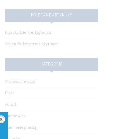
POLECANE ARTYKUŁY
Ciąża tydzień po tygodniu
Forum dla kobiet w ciąży i mam
KATEGORIE
Planowanie ciąży
Ciąża
Poród
Niemowlak
Karmienie piersią
Dziecko