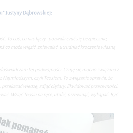
ki” Justyny Dąbrowskiej:
. To coś, co nas łączy, pozwala czuć się bezpiecznie,
ymś co może więzić, zniewalać, utrudniać kroczenie własną
doświadczam tej podwójności. Czuję się mocno związana z
z Najmłodszym, czyli Teosiem. To związanie sprawia, że
, przekazać wiedzę, zdjąć ciężary, likwidować przeciwności.
ć. Wziąć Teosia na ręce, utulić, przewinąć, wykąpać. Być