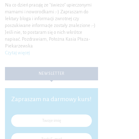
Na co dzień pracuję ze "świeżo" upieczonymi
mamami i noworodkami :-) Zapraszam do
lektury bloga i informacji zwrotnej czy
poszukiwane informacje zostały znalezione :-)
Jeśli nie, to postaram się o nich wkrótce
napisać. Pozdrawiam, Położna Kasia Płaza-
Piekarzewska
Czytaj więcej
NEWSLETTER
Zapraszam na darmowy kurs!