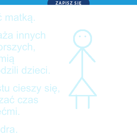
ZAPISZ SIĘ
P.S. W każdej chwili możesz wypisać się z kursu.