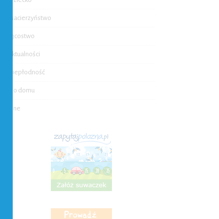
Macierzyństwo
Ojcostwo
Aktualności
Niepłodność
Do domu
Inne