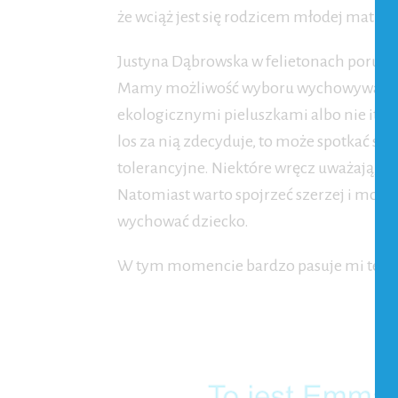
że wciąż jest się rodzicem młodej matki. Ż
Justyna Dąbrowska w felietonach porusz
Mamy możliwość wyboru wychowywania dzi
ekologicznymi pieluszkami albo nie itd.
los za nią zdecyduje, to może spotkać się 
tolerancyjne. Niektóre wręcz uważają, że 
Natomiast warto spojrzeć szerzej i może
wychować dziecko.
W tym momencie bardzo pasuje mi ten 