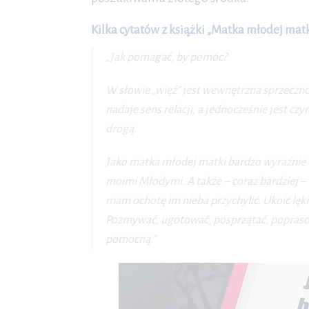
Kilka cytatów z książki „Matka młodej mat
„Jak pomagać, by pomóc?
W słowie „więź” jest wewnętrzna sprzeczność
nadaje sens relacji, a jednocześnie jest cz
drogą.
Jako matka młodej matki bardzo wyraźnie 
moimi Młodymi. A także – coraz bardziej – 
mam ochotę im nieba przychylić. Ukoić lęki
Pozmywać, ugotować, posprzątać, poprasowa
pomocną.”