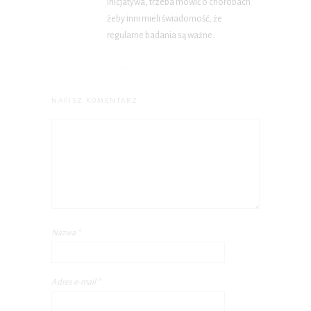
inicjatywa, trzeba mówić o chorobach
żeby inni mieli świadomość, że
regularne badania są ważne.
NAPISZ KOMENTARZ
Nazwa
*
Adres e-mail
*