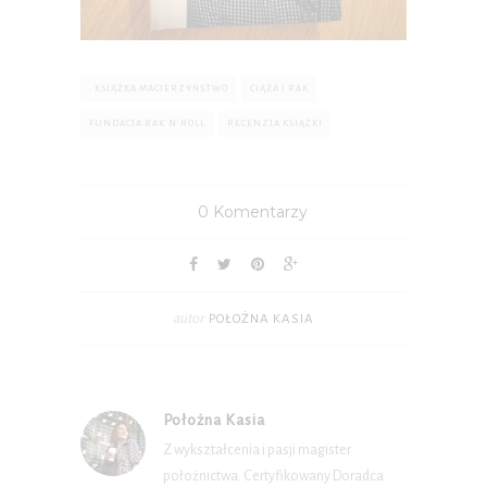
. KSIĄŻKA MACIERZYŃSTWO
CIĄŻA I RAK
FUNDACJA RAK'N'ROLL
RECENZJA KSIĄŻKI
0 Komentarzy
autor
POŁOŻNA KASIA
Położna Kasia
Z wykształcenia i pasji magister
położnictwa. Certyfikowany Doradca