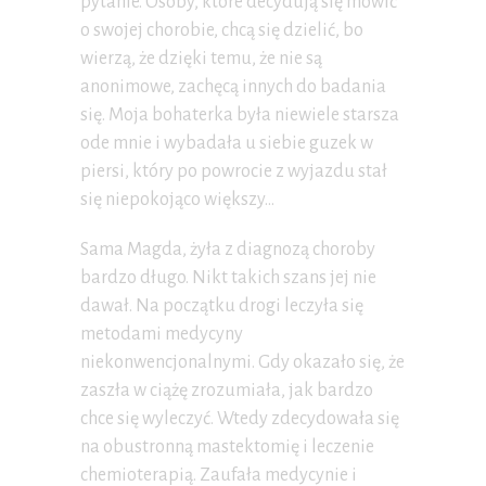
pytanie. Osoby, które decydują się mówić
o swojej chorobie, chcą się dzielić, bo
wierzą, że dzięki temu, że nie są
anonimowe, zachęcą innych do badania
się. Moja bohaterka była niewiele starsza
ode mnie i wybadała u siebie guzek w
piersi, który po powrocie z wyjazdu stał
się niepokojąco większy…
Sama Magda, żyła z diagnozą choroby
bardzo długo. Nikt takich szans jej nie
dawał. Na początku drogi leczyła się
metodami medycyny
niekonwencjonalnymi. Gdy okazało się, że
zaszła w ciążę zrozumiała, jak bardzo
chce się wyleczyć. Wtedy zdecydowała się
na obustronną mastektomię i leczenie
chemioterapią. Zaufała medycynie i