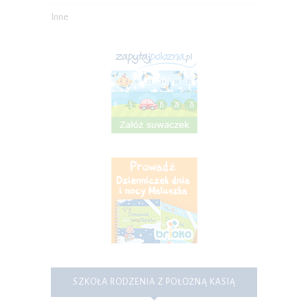
Inne
SZKOŁA RODZENIA Z POŁOŻNĄ KASIĄ