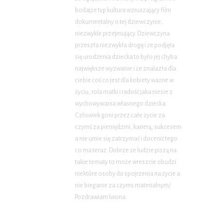
bodajże tvp kultura wzruszający film
dokumentalny o tej dziewczynie,
niezwykle przejmujący. Dziewczyna
przeszła niezwykła drogę i że podjęła
się urodzenia dziecka to było jej chyba
największe wyzwanie i że znalazła dla
ciebie coś co jest dla kobiety ważne w
życiu, rola matki i radość jaka niesie z
wychowywania własnego dziecka.
Człowiek goni przez całe życie za
czymś za pieniędzmi, karierą, sukcesem
a nie umie się zatrzymać i docenić tego
co ma teraz. Dobrze że ludzie piszą na
takie tematy to może wreszcie obudzi
niektóre osoby do spojrzenia na życie a
nie bieganie za czyms materialnym/
Pozdrawiam Iwona