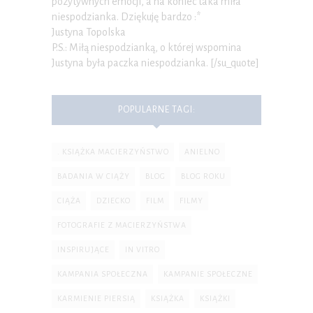
pozytywnych emocji, a na koniec taka miła
niespodzianka. Dziękuję bardzo :*
Justyna Topolska
P.S.: Miłą niespodzianką, o której wspomina
Justyna była paczka niespodzianka. [/su_quote]
POPULARNE TAGI:
. KSIĄŻKA MACIERZYŃSTWO
ANIELNO
BADANIA W CIĄŻY
BLOG
BLOG ROKU
CIĄŻA
DZIECKO
FILM
FILMY
FOTOGRAFIE Z MACIERZYŃSTWA
INSPIRUJĄCE
IN VITRO
KAMPANIA SPOŁECZNA
KAMPANIE SPOŁECZNE
KARMIENIE PIERSIĄ
KSIĄŻKA
KSIĄŻKI