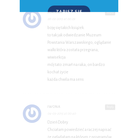
ZAPISZ SIĘ
JOANNA
Reply
28-02-2015 at 00:29
P.S. W każdej chwili możesz wypisać się z kursu.
boję się takich książek.
to tak jak odwiedzanie Muzeum
Powstania Warszawskiego, oglądanie
walki która została przegrana,
wiwisekcja
mój tato zmarł na raka, on bardzo
kochał życie
każda chwila ma sens
IWONA
Reply
04-03-2015 at 00:40
Dzień Dobry
Chciałam powiedzieć a raczej napisać
że oglądałam na którym z programów