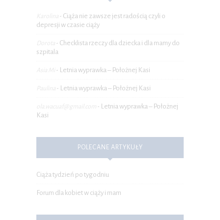
Ciąża nie zawsze jest radością czyli o
Karolina
-
depresji w czasie ciąży
Checklista rzeczy dla dziecka i dla mamy do
Dorota
-
szpitala
Letnia wyprawka – Położnej Kasi
Asia Mi
-
Letnia wyprawka – Położnej Kasi
Paulina
-
Letnia wyprawka – Położnej
ola.wacuaf@gmail.com
-
Kasi
POLECANE ARTYKUŁY
Ciąża tydzień po tygodniu
Forum dla kobiet w ciąży i mam