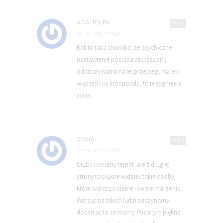
ADA TOŁPA
Reply
29-03-2015 at 21:47
Rak to taka choroba, że psychiczne
nastawienie posiada większą siłę
oddziaływania na jej przebieg, niż leki,
więc jeśli się ktoś podda, to rezygnuje z
życia.
GOSIA
Reply
20-04-2015 at 11:30
Ciężki i smutny temat, ale z drugiej
strony to piękne widzieć takie osoby,
które walczą o siebie i swoje marzenia.
Patrząc na takich ludzi zaczynamy
doceniać to co mamy. Poza tym piękna