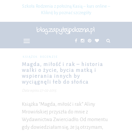
Szkoła Rodzenia z położną Kasią – kurs online –
Kliknij by poznać szczegóły
KSIĄŻEK
RECENZJE
Magda, miłość i rak – historia
walki o życie, bycia matką i
wspierania innych by
wyciągnęli łeb do słońca
Data wpisu 27-02-2015
Książka “Magda, miłość i rak” Aliny
Mrowińskiej przyszła do mnie z
Wydawnictwa Zwierciadło. Od momentu
gdy dowiedziałam się, że ją otrzymam,