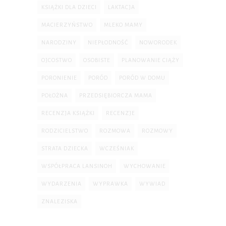
KSIĄŻKI DLA DZIECI
LAKTACJA
MACIERZYŃSTWO
MLEKO MAMY
NARODZINY
NIEPŁODNOŚĆ
NOWORODEK
OJCOSTWO
OSOBISTE
PLANOWANIE CIĄŻY
PORONIENIE
PORÓD
PORÓD W DOMU
POŁOŻNA
PRZEDSIĘBIORCZA MAMA
RECENZJA KSIĄŻKI
RECENZJE
RODZICIELSTWO
ROZMOWA
ROZMOWY
STRATA DZIECKA
WCZEŚNIAK
WSPÓŁPRACA LANSINOH
WYCHOWANIE
WYDARZENIA
WYPRAWKA
WYWIAD
ZNALEZISKA