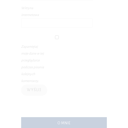
Witryna
internetowa
Zapamiętaj
moje dane w tej
przeglądarce
podczas pisania
kolejnych
komentarzy.
O MNIE