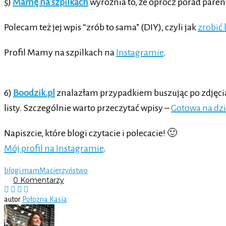
5)
Mamę na szpilkach
wyróżnia to, że oprócz porad paren
Polecam też jej wpis “zrób to sama” (DIY), czyli jak
zrobić 
Profil Mamy na szpilkach na
Instagramie
.
6)
Boodzik.pl
znalazłam przypadkiem buszując po zdjęciach
listy. Szczególnie warto przeczytać wpisy –
Gotowa na dz
Napiszcie, które blogi czytacie i polecacie! 🙂
Mój profil na Instagramie
.
blogi mam
Macierzyństwo
0 Komentarzy
autor
Położna Kasia