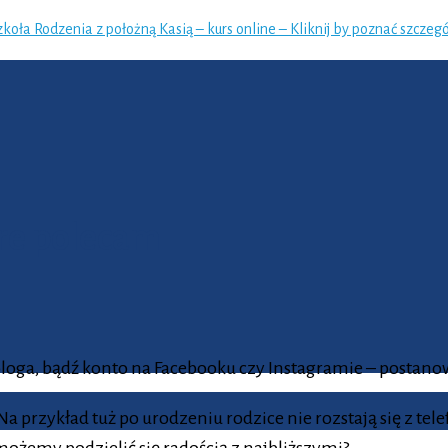
zkoła Rodzenia z położną Kasią – kurs online – Kliknij by poznać szczegó
óre polecam
loga, bądź konto na Facebooku czy Instagramie – postanow
przykład tuż po urodzeniu rodzice nie rozstają się z telef