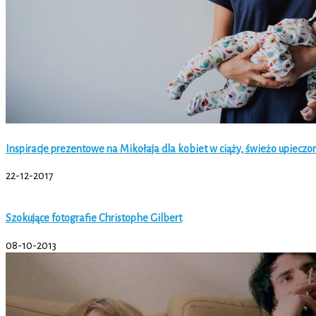
Inspiracje prezentowe na Mikołaja dla kobiet w ciąży, świeżo upiecz
22-12-2017
Szokujące fotografie Christophe Gilbert
08-10-2013