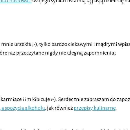
bia chustować
swojego synka i ostatnią tą pasją dzieli się n
m mnie urzekła ;-), tylko bardzo ciekawymi i mądrymi wpisa
 które raz przeczytane nigdy nie ulegną zapomnieniu;
karmiące i im kibicuje :-). Serdecznie zapraszam do zapozn
 a spożycia alkoholu
, jak również
przepisy kulinarne
.