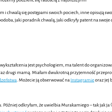
 możemy podzielić się radością z najbliższymi?
 i chwalą się postępami swoich pociech, inne opisują swoje
odoba, jaki poradnik chwalą, jaki odkryły patent na swoje d
 wykształcenia jest psychologiem, ma talent do organizow
o raz drugi mamą. Miałam dwukrotną przyjemność przepro
odzeństwa
. Możecie ją obserwować na
Instagramie
oraz jej 
Później odkryłam, że uwielbia Murakamiego – tak jak ja 🙂