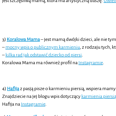
jest szczęśliwą mamą, która ma artystyczną duszę.
Uwiel
3)
Koralowa Mama
– jest mamą dwójki dzieci, ale nie ty
–
mocny wpis o publicznym karmieniu
, z rodzaju tych,
–
kilka rad jak odstawić dziecko od piersi
.
Koralowa Mama ma również profil na
Instagramie
.
4)
Hafija
z pasją pisze o karmieniu piersią, wspiera mamy 
Znajdziecie na jej blogu wpis dotyczący
karmienia piersią
Hafija na
Instagramie
.