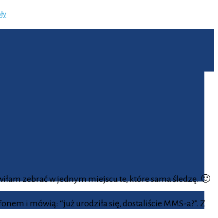
ły
iłam zebrać w jednym miejscu te, które sama śledzę. 🙂
onem i mówią: “już urodziła się, dostaliście MMS-a?”. Z