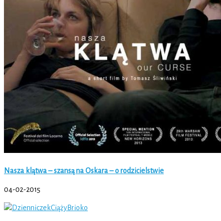
Nasza klątwa – szansą na Oskara – o rodzicielstwie
04-02-2015