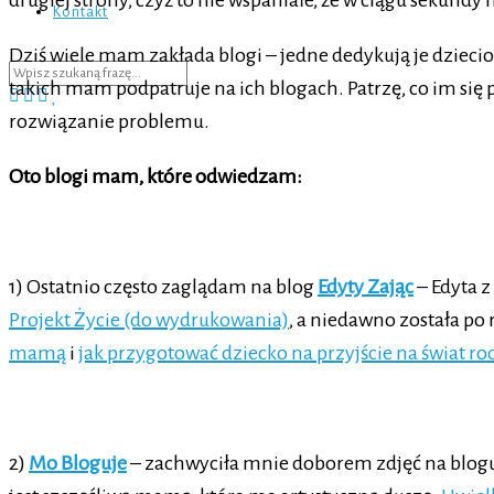
drugiej strony, czyż to nie wspaniałe, że w ciągu sekundy
Kontakt
Dziś wiele mam zakłada blogi – jedne dedykują je dzieciom
takich mam podpatruje na ich blogach. Patrzę, co im się p
rozwiązanie problemu.
Oto blogi mam, które odwiedzam:
1) Ostatnio często zaglądam na blog
Edyty Zając
– Edyta z
Projekt Życie (do wydrukowania)
, a niedawno została p
mamą
i
jak przygotować dziecko na przyjście na świat r
2)
Mo Bloguje
– zachwyciła mnie doborem zdjęć na blogu. 