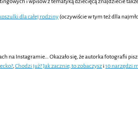
tingowych i wpisów z tematyką dziecięcą znajdziecie także
koszulki dla całej rodziny
(oczywiście w tym też dlla najmł
 na Instagramie… Okazało się, że autorka fotografii pisze
iecko?
,
Chodzi już? Jak zacznie, to zobaczysz
i
10 narzędzi m