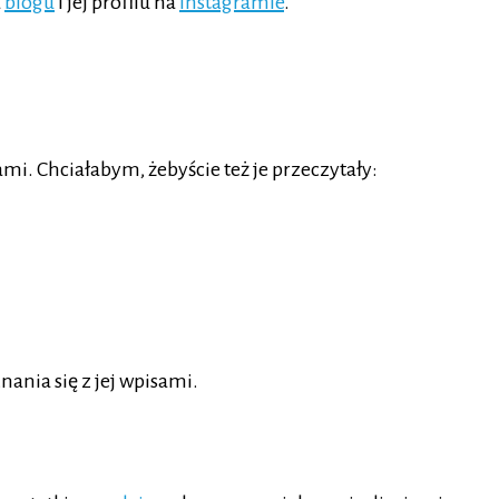
a
blogu
i jej profilu na
Instagramie
.
mi. Chciałabym, żebyście też je przeczytały:
ania się z jej wpisami.