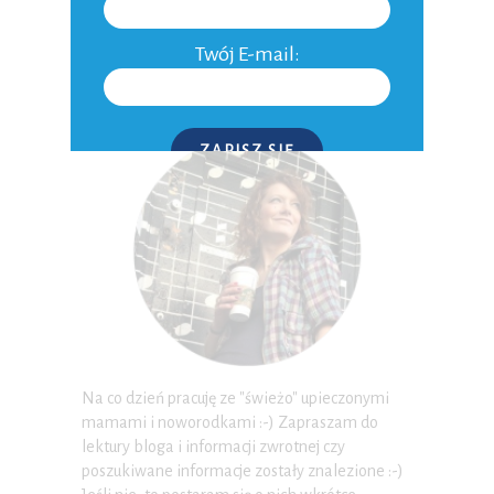
Twój E-mail:
O MNIE
ZAPISZ SIĘ
P.S. W każdej chwili możesz wypisać się z kursu.
Na co dzień pracuję ze "świeżo" upieczonymi
mamami i noworodkami :-) Zapraszam do
lektury bloga i informacji zwrotnej czy
poszukiwane informacje zostały znalezione :-)