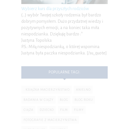
Wybierz kurs dla przyszłych rodziców
(…) wybór Twojej szkoły rodzenia był bardzo
dobrym pomysłem. Dużo przydatnej wiedzy i
pozytywnych emocji, a na koniec taka miła
niespodzianka. Dziękuję bardzo :*
Justyna Topolska
P.S.: Miłą niespodzianką, o której wspomina
Justyna była paczka niespodzianka. [/su_quote]
POPULARNE TAGI:
. KSIĄŻKA MACIERZYŃSTWO
ANIELNO
BADANIA W CIĄŻY
BLOG
BLOG ROKU
CIĄŻA
DZIECKO
FILM
FILMY
FOTOGRAFIE Z MACIERZYŃSTWA