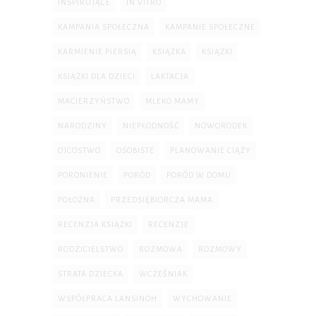
INSPIRUJĄCE
IN VITRO
KAMPANIA SPOŁECZNA
KAMPANIE SPOŁECZNE
KARMIENIE PIERSIĄ
KSIĄŻKA
KSIĄŻKI
KSIĄŻKI DLA DZIECI
LAKTACJA
MACIERZYŃSTWO
MLEKO MAMY
NARODZINY
NIEPŁODNOŚĆ
NOWORODEK
OJCOSTWO
OSOBISTE
PLANOWANIE CIĄŻY
PORONIENIE
PORÓD
PORÓD W DOMU
POŁOŻNA
PRZEDSIĘBIORCZA MAMA
RECENZJA KSIĄŻKI
RECENZJE
RODZICIELSTWO
ROZMOWA
ROZMOWY
STRATA DZIECKA
WCZEŚNIAK
WSPÓŁPRACA LANSINOH
WYCHOWANIE