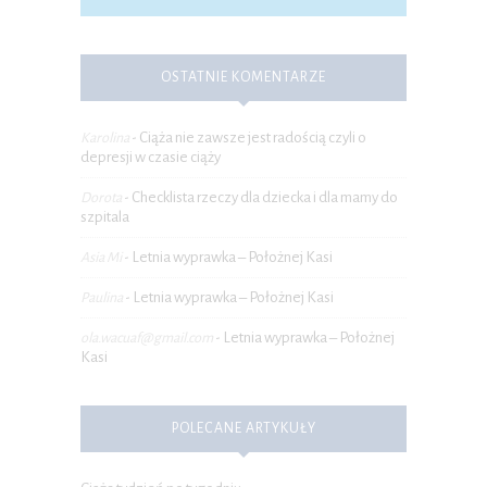
OSTATNIE KOMENTARZE
Ciąża nie zawsze jest radością czyli o
Karolina
-
depresji w czasie ciąży
Checklista rzeczy dla dziecka i dla mamy do
Dorota
-
szpitala
Letnia wyprawka – Położnej Kasi
Asia Mi
-
Letnia wyprawka – Położnej Kasi
Paulina
-
Letnia wyprawka – Położnej
ola.wacuaf@gmail.com
-
Kasi
POLECANE ARTYKUŁY