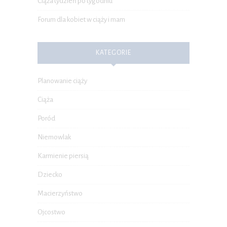
Ciąża tydzień po tygodniu
Forum dla kobiet w ciąży i mam
KATEGORIE
Planowanie ciąży
Ciąża
Poród
Niemowlak
Karmienie piersią
Dziecko
Macierzyństwo
Ojcostwo