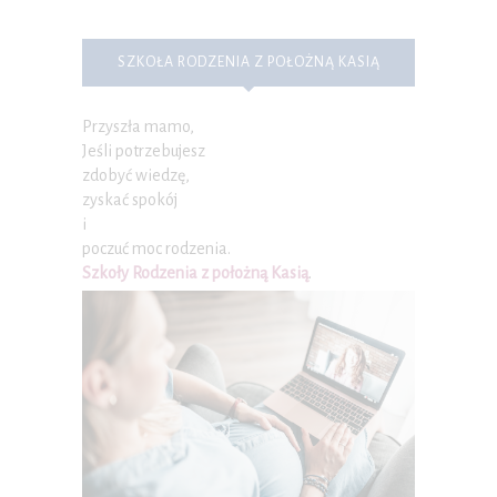
SZKOŁA RODZENIA Z POŁOŻNĄ KASIĄ
Przyszła mamo,
Jeśli potrzebujesz
zdobyć wiedzę,
zyskać spokój
i
poczuć moc rodzenia.
Szkoły Rodzenia z położną Kasią
.