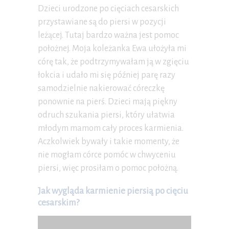
Dzieci urodzone po cięciach cesarskich
przystawiane są do piersi w pozycji
leżącej. Tutaj bardzo ważna jest pomoc
położnej. Moja koleżanka Ewa ułożyła mi
córę tak, że podtrzymywałam ją w zgięciu
łokcia i udało mi się później parę razy
samodzielnie nakierować córeczkę
ponownie na pierś. Dzieci mają piękny
odruch szukania piersi, który ułatwia
młodym mamom cały proces karmienia.
Aczkolwiek bywały i takie momenty, że
nie mogłam córce pomóc w chwyceniu
piersi, więc prosiłam o pomoc położną.
Jak wygląda karmienie piersią po cięciu
cesarskim?