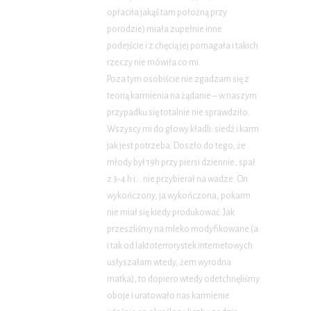
opłaciła jakąś tam położną przy
porodzie) miała zupełnie inne
podejście i z chęcią jej pomagała i takich
rzeczy nie mówiła co mi.
Poza tym osobiście nie zgadzam się z
teorią karmienia na żądanie – w naszym
przypadku się totalnie nie sprawdziło.
Wszyscy mi do głowy kładli: siedź i karm
jak jest potrzeba. Doszło do tego, że
młody był 19h przy piersi dziennie, spał
z 3-4 h i… nie przybierał na wadze. On
wykończony, ja wykończona, pokarm
nie miał się kiedy produkować. Jak
przeszliśmy na mleko modyfikowane (a
i tak od laktoterrorystek internetowych
usłyszałam wtedy, żem wyrodna
matka), to dopiero wtedy odetchnęliśmy
oboje i uratowało nas karmienie