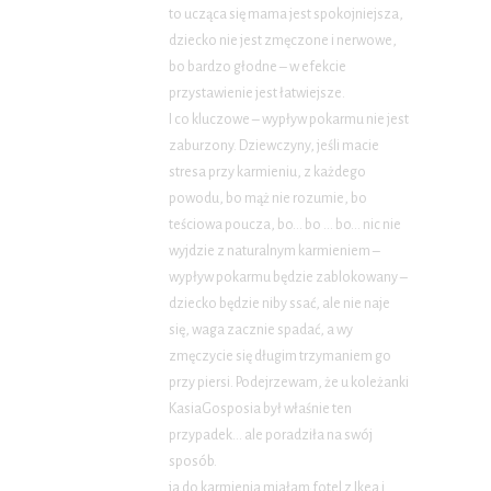
to ucząca się mama jest spokojniejsza,
dziecko nie jest zmęczone i nerwowe,
bo bardzo głodne – w efekcie
przystawienie jest łatwiejsze.
I co kluczowe – wypływ pokarmu nie jest
zaburzony. Dziewczyny, jeśli macie
stresa przy karmieniu, z każdego
powodu, bo mąż nie rozumie, bo
teściowa poucza, bo… bo … bo… nic nie
wyjdzie z naturalnym karmieniem –
wypływ pokarmu będzie zablokowany –
dziecko będzie niby ssać, ale nie naje
się, waga zacznie spadać, a wy
zmęczycie się długim trzymaniem go
przy piersi. Podejrzewam, że u koleżanki
KasiaGosposia był właśnie ten
przypadek… ale poradziła na swój
sposób.
ja do karmienia miałam fotel z Ikea i