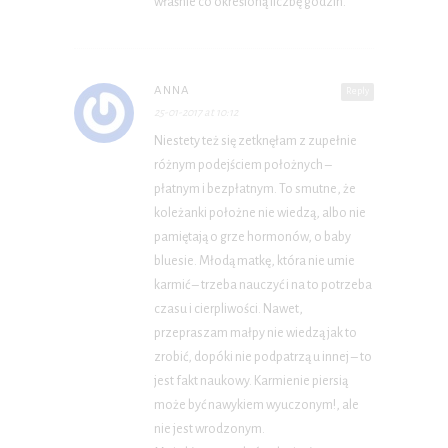
właśnie co określoną liczbę godzin.
ANNA
Reply
25-01-2017 at 10:12
Niestety też się zetknęłam z zupełnie
różnym podejściem położnych –
płatnym i bezpłatnym. To smutne, że
koleżanki położne nie wiedzą, albo nie
pamiętają o grze hormonów, o baby
bluesie. Młodą matkę, która nie umie
karmić – trzeba nauczyć i na to potrzeba
czasu i cierpliwości. Nawet,
przepraszam małpy nie wiedzą jak to
zrobić, dopóki nie podpatrzą u innej – to
jest fakt naukowy. Karmienie piersią
może być nawykiem wyuczonym!, ale
nie jest wrodzonym.