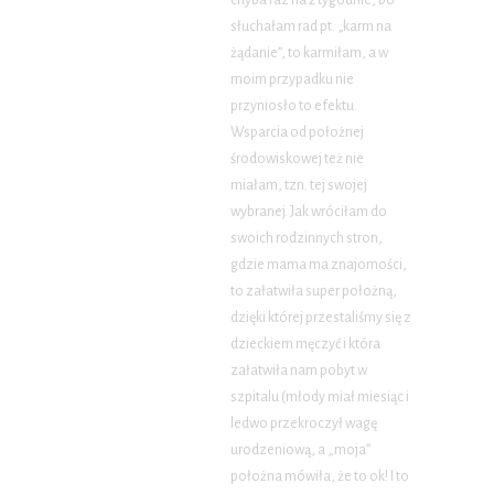
chyba raz na 2 tygodnie, bo
słuchałam rad pt. „karm na
żądanie”, to karmiłam, a w
moim przypadku nie
przyniosło to efektu.
Wsparcia od położnej
środowiskowej też nie
miałam, tzn. tej swojej
wybranej. Jak wróciłam do
swoich rodzinnych stron,
gdzie mama ma znajomości,
to załatwiła super położną,
dzięki której przestaliśmy się z
dzieckiem męczyć i która
załatwiła nam pobyt w
szpitalu (młody miał miesiąc i
ledwo przekroczył wagę
urodzeniową, a „moja”
położna mówiła, że to ok! I to