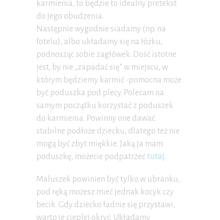
karmienia, to będzie to idealny pretekst
do jego obudzenia.
Następnie wygodnie siadamy (np. na
fotelu), albo układamy się na łóżku,
podnosząc sobie zagłówek. Dość istotne
jest, by nie „zapadać się” w miejscu, w
którym będziemy karmić -pomocna może
być poduszka pod plecy. Polecam na
samym początku korzystać z poduszek
do karmienia. Powinny one dawać
stabilne podłoże dziecku, dlatego też nie
mogą być zbyt miękkie. Jaką ja mam
poduszkę, możecie podpatrzeć
tutaj
.
Maluszek powinien być tylko w ubranku,
pod ręką możesz mieć jednak kocyk czy
becik. Gdy dziecko ładnie się przystawi,
warto je cieplej okryć. Układamy