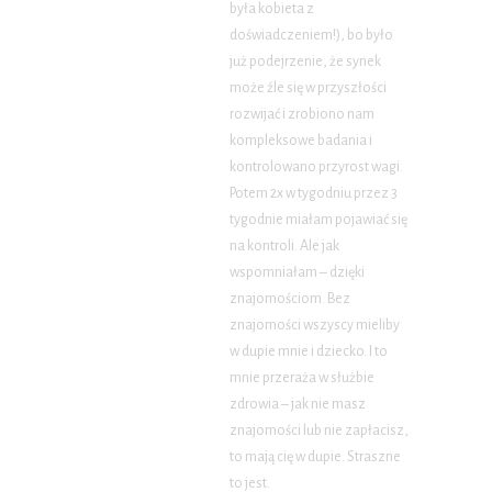
była kobieta z
doświadczeniem!), bo było
już podejrzenie, że synek
może źle się w przyszłości
rozwijać i zrobiono nam
kompleksowe badania i
kontrolowano przyrost wagi.
Potem 2x w tygodniu przez 3
tygodnie miałam pojawiać się
na kontroli. Ale jak
wspomniałam – dzięki
znajomościom. Bez
znajomości wszyscy mieliby
w dupie mnie i dziecko. I to
mnie przeraża w służbie
zdrowia – jak nie masz
znajomości lub nie zapłacisz,
to mają cię w dupie. Straszne
to jest.