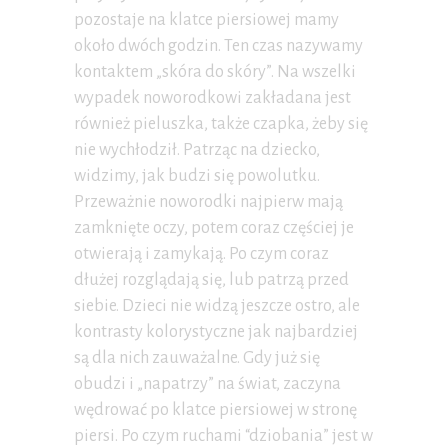
pozostaje na klatce piersiowej mamy
około dwóch godzin. Ten czas nazywamy
kontaktem „skóra do skóry”. Na wszelki
wypadek noworodkowi zakładana jest
również pieluszka, także czapka, żeby się
nie wychłodził. Patrząc na dziecko,
widzimy, jak budzi się powolutku.
Przeważnie noworodki najpierw mają
zamknięte oczy, potem coraz częściej je
otwierają i zamykają. Po czym coraz
dłużej rozglądają się, lub patrzą przed
siebie. Dzieci nie widzą jeszcze ostro, ale
kontrasty kolorystyczne jak najbardziej
są dla nich zauważalne. Gdy już się
obudzi i „napatrzy” na świat, zaczyna
wędrować po klatce piersiowej w stronę
piersi. Po czym ruchami “dziobania” jest w