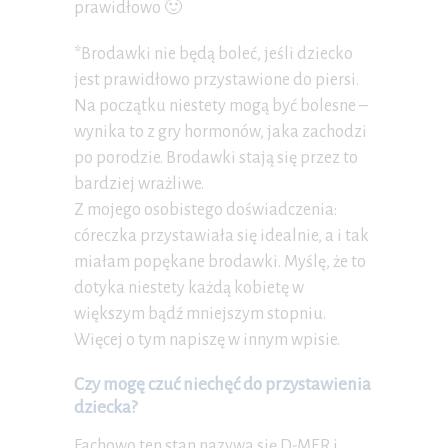
prawidłowo 🙂
*Brodawki nie będą boleć, jeśli dziecko
jest prawidłowo przystawione do piersi.
Na początku niestety mogą być bolesne –
wynika to z gry hormonów, jaka zachodzi
po porodzie. Brodawki stają się przez to
bardziej wrażliwe.
Z mojego osobistego doświadczenia:
córeczka przystawiała się idealnie, a i tak
miałam popękane brodawki. Myślę, że to
dotyka niestety każdą kobietę w
większym bądź mniejszym stopniu.
Więcej o tym napiszę w innym wpisie.
Czy mogę czuć niechęć do przystawienia
dziecka?
Fachowo ten stan nazywa się D-MER i