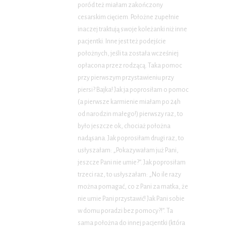
poród też miałam zakończony
cesarskim cięciem. Położne zupełnie
inaczej traktują swoje koleżanki niż inne
pacjentki. Inne jest też podejście
położnych, jeśli ta została wcześniej
opłacona przez rodzącą. Taka pomoc
przy pierwszym przystawieniu przy
piersi? Bajka! Jak ja poprosiłam o pomoc
(a pierwsze karmienie miałam po 24h
od narodzin małego!) pierwszy raz, to
było jeszcze ok, chociaż położna
nadąsana. Jak poprosiłam drugi raz, to
usłyszałam: „Pokazywałam już Pani,
jeszcze Pani nie umie?”. Jak poprosiłam
trzeci raz, to usłyszałam: „No ile razy
można pomagać, co z Pani za matka, że
nie umie Pani przystawić! Jak Pani sobie
w domu poradzi bez pomocy?!”. Ta
sama położna do innej pacjentki (która