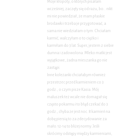
Moje kłopoty, o których pisałam
wcześniej, zaczęły się od razu, bo… nikt
mi nie powiedział, że mam płaskie
brodawki i trzeba je przygotować, a
sama nie wiedziałam o tym. Chciałam
karmić, walczyłam o to ciężko i
karmiłam do 3 lat. Super, jestem z siebie
dumna i zadowolona. Mleko matki jest
wyjątkowe, żadna mieszanka go nie
zastąpi.
Inne koleżanki chciałabym również
przestrzec przed karmieniem co 3
godz., o czym pisze Kasia. Mój
maluszek też wcale nie domagał się
często pokarmu i to błąd czekać do 3
godz., chyba że jest noc. 8 karmień na
dobę piersią to za zdecydowanie za
mało. 12-14 to bliżej normy. Jeśli
skrócimy odstępy między karmieniami,