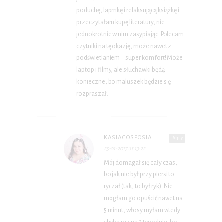
poduchę, lapmkę i relaksującą książkę i
przeczytałam kupę literatury, nie
jednokrotnie w nim zasypiając. Polecam
czytniki na tę okazję, może nawet z
podświetlaniem – super komfort! Może
laptop i filmy, ale słuchawki będą
konieczne, bo maluszek będzie się
rozpraszał.
KASIAGOSPOSIA
Reply
25-01-2017 at 13:22
Mój domagał się cały czas,
bo jak nie był przy piersi to
ryczał (tak, to był ryk). Nie
mogłam go opuścić nawet na
5 minut, włosy myłam wtedy