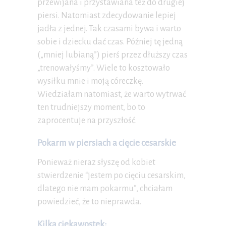
przewijana i przystawiana też do drugiej
piersi. Natomiast zdecydowanie lepiej
jadła z jednej. Tak czasami bywa i warto
sobie i dziecku dać czas. Później tę jedną
(„mniej lubianą”) pierś przez dłuższy czas
„trenowałyśmy”. Wiele to kosztowało
wysiłku mnie i moją córeczkę.
Wiedziałam natomiast, że warto wytrwać
ten trudniejszy moment, bo to
zaprocentuje na przyszłość.
Pokarm w piersiach a cięcie cesarskie
Ponieważ nieraz słyszę od kobiet
stwierdzenie “jestem po cięciu cesarskim,
dlatego nie mam pokarmu”, chciałam
powiedzieć, że to nieprawda.
Kilka ciekawostek: