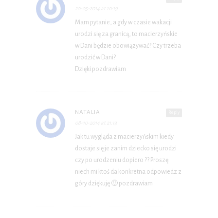
20-05-2014 at 10:19
Mam pytanie, a gdy w czasie wakacji
urodzi się za granicą, to macierzyńskie
w Dani będzie obowiązywać? Czy trzeba
urodzić w Dani?
Dzięki pozdrawiam
NATALIA
Reply
08-10-2014 at 21:13
Jak tu wygląda z macierzyńskim kiedy
dostaje się je zanim dziecko się urodzi
czy po urodzeniu dopiero ?? Proszę
niech mi ktoś da konkretna odpowiedz z
góry dziękuję 🙂 pozdrawiam