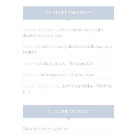
OSTATNIE KOMENTARZE
Ciąża nie zawsze jest radością czyli o
Karolina
-
depresji w czasie ciąży
Checklista rzeczy dla dziecka i dla mamy do
Dorota
-
szpitala
Letnia wyprawka – Położnej Kasi
Asia Mi
-
Letnia wyprawka – Położnej Kasi
Paulina
-
Letnia wyprawka – Położnej
ola.wacuaf@gmail.com
-
Kasi
POLECANE ARTYKUŁY
Ciąża tydzień po tygodniu