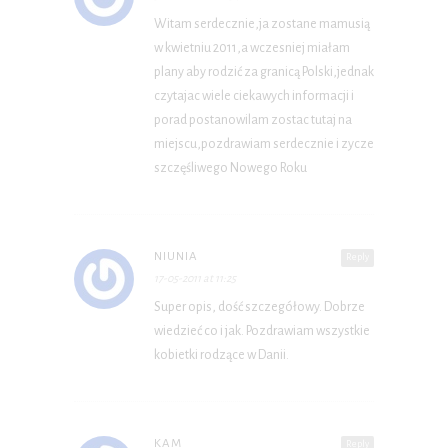
Witam serdecznie,ja zostane mamusią
w kwietniu 2011,a wczesniej miałam
plany aby rodzić za granicą Polski,jednak
czytajac wiele ciekawych informacji i
porad postanowilam zostac tutaj na
miejscu,pozdrawiam serdecznie i zycze
szczęśliwego Nowego Roku
NIUNIA
Reply
17-05-2011 at 11:25
Super opis, dość szczegółowy. Dobrze
wiedzieć co i jak. Pozdrawiam wszystkie
kobietki rodzące w Danii.
KAM
Reply