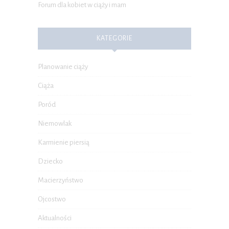
Forum dla kobiet w ciąży i mam
KATEGORIE
Planowanie ciąży
Ciąża
Poród
Niemowlak
Karmienie piersią
Dziecko
Macierzyństwo
Ojcostwo
Aktualności