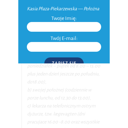
którym jeszcze nic nie wiem, więc się
Kasia Płaza-Piekarzewska — Położna
nie będę wymądrzać.
Twoje Imię:
Oczywiście, jeżeli masz jakieś pytania
lub coś Cię niepokoi pomiędzy
Twój E-mail:
wizytami, dzwonisz i pytasz co robić:
a) swojego lekarza w godzinach
przyjmowania (zazwyczaj
ZAPISZ SIĘ
poniedziałek – piątek od 8.00 – 15.00
plus jeden dzień jeszcze po południu,
P.S. W każdej chwili możesz wypisać się z kursu.
do18.00),
b) swojej położnej (codziennie w
porze lunchu, od 12.30 do 13.00),
c) lekarza na telefonicznym ostrym
dyżurze, tzw. lægevagten (dni
pracujace 16.00 -8.00 oraz wszystkie