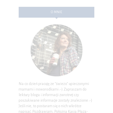
O MNIE
Na co dzień pracuję ze "świeżo" upieczonymi
mamami i noworodkami :-) Zapraszam do
lektury bloga i informacji zwrotnej czy
poszukiwane informacje zostały znalezione :-)
Jeśli nie, to postaram się o nich wkrótce
napisać. Pozdrawiam, Położna Kasia Płaza-