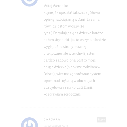
Witaj Weroniko.
Fajnie, że opisałaś tak szczegółowo
opiekę nad ciężarną w Danii. Ja sama
również jestem w ciąży (26
tydz.).Decydując się na dziecko bardzo
bałam się opieki i jak to wszystko bedzie
wyglądać od strony prawnej i
praktycznej, ale w tej chwili jestem
bardzo zadowolona. Jest to moje
drugie dziecko(pierwsze rodziłam w
Polsce), wiec mogę porównać system
opieki nad ciężarną w obu krajach
zdecydowanie na korzyść Danii.
Pozdrawiam serdecznie
BARBARA
Reply
30-12-2010 at 12:34