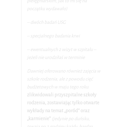
pielęgniarskim, jak to mi się na
początku wydawało)
– dwóch badań USG
– specjalnego badania krwi
– ewentualnych 2 wizyt w szpitalu –
jeżeli nie urodziłaś w terminie
Dawniej oferowano również zajęcia w
szkole rodzenia, ale z powodu cięć
budżetowych w maju tego roku
zlikwidowali przyszpitalne szkoły
rodzenia, zostawiając tylko otwarte
wykłady na temat „poród” oraz
„karmienie”
(jedynie po duńsku,
trwają po 2 godziny każdy, bardzo