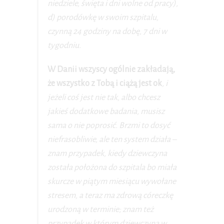
niedziele, święta i dni wolne od pracy),
d) porodówkę w swoim szpitalu,
czynną 24 godziny na dobę, 7 dni w
tygodniu.
W Danii wszyscy ogólnie zakładają,
że wszystko z Tobą i ciążą jest ok
, i
jeżeli coś jest nie tak, albo chcesz
jakieś dodatkowe badania, musisz
sama o nie poprosić. Brzmi to dosyć
niefrasobliwie, ale ten system działa –
znam przypadek, kiedy dziewczyna
została położona do szpitala bo miała
skurcze w piątym miesiącu wywołane
stresem, a teraz ma zdrową córeczkę
urodzoną w terminie; znam też
przypadek w którym dziewczyna w