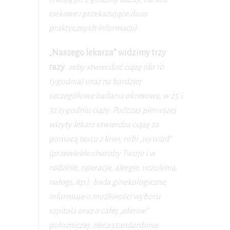
ciekawe i przekazujące dużo
praktycznych informacji).
„Naszego lekarza” widzimy trzy
razy
: żeby stwierdzić ciążę (do 10
tygodnia) oraz na bardziej
szczegółowe badania okresowe, w 25 i
32 tygodniu ciąży. Podczas pierwszej
wizyty lekarz stwierdza ciążę za
pomocą testu z krwi, robi „wywiad”
(przewlekłe choroby Twoje i w
rodzinie, operacje, alergie, uczulenia,
nałogi, itp.), bada ginekologiczne,
informuje o możliwości wyboru
szpitala oraz o całej „ofercie”
położniczej, zleca standardowe