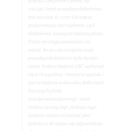
dziecka z zespołem Downa, np.
1:16.530. Jeżeli prawdopodobieństwo
jest wysokie, tj. 1:200 lub więcej,
proponowany jest tripletest, czyli
dodatkowe, inwazyjne badania płodu.
O tym nie mogę powiedzieć nic
więcej, bo na całe szczęście moje
prawdopodobieństwo było bardzo
niskie. Kolejne badanie USG wykonuje
się w 18 tygodniu, również w szpitalu i
jest to badanie w kierunku deformacji
fizycznych płodu
(misdannelsesskanning). Jeżeli
rodzice wyrażą chęć, podczas tego
badania można też poznać płeć
dziecka (o ile ustawi się odpowiednio,