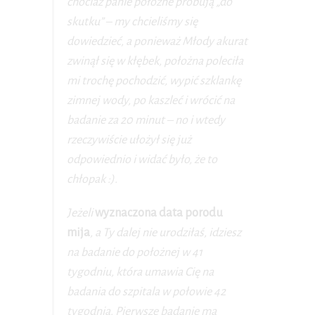
chociaż panie położne próbują „do
skutku” – my chcieliśmy się
dowiedzieć, a ponieważ Młody akurat
zwinął się w kłębek, położna poleciła
mi trochę pochodzić, wypić szklankę
zimnej wody, po kaszleć i wrócić na
badanie za 20 minut – no i wtedy
rzeczywiście ułożył się już
odpowiednio i widać było, że to
chłopak :).
Jeżeli
wyznaczona data porodu
mija
, a Ty dalej nie urodziłaś, idziesz
na badanie do położnej w 41
tygodniu, która umawia Cię na
badania do szpitala w połowie 42
tygodnia. Pierwsze badanie ma