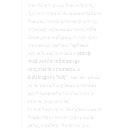
(morfologia, grupa krwi, witaminy
itp.) oraz czasami dodatkowe badania
krwi (np. na toksoplazmozę, HIV czy
różyczkę), odpowiada na wszystkie
Twoje pytania dotyczące ciąży. Pyta
również czy będziesz/ będziecie
potrzebować tłumacza –
istnieje
możliwość nieodpłatnego
korzystania z tłumacza „z
duńskiego na Twój”
, o ile nie mówisz
po duńsku lub angielsku, bo te dwa
języki każdy lekarz/ położna zna w
stopniu przynajmniej
komunikatywnym. Dostajesz również
książeczkę na temat ciąży i porodu
pełną przydatnych informacji, o