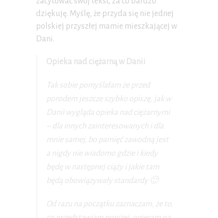
zacytować swój tekst, za co bardzo
dziękuję. Myślę, że przyda się nie jednej
polskiej przyszłej mamie mieszkającej w
Dani.
Opieka nad ciężarną w Danii
Tak sobie pomyślałam że przed
porodem jeszcze szybko opiszę, jak w
Danii wygląda opieka nad ciężarnymi
– dla innych zainteresowanych i dla
mnie samej, bo pamięć zawodną jest
a nigdy nie wiadomo gdzie i kiedy
będę w następnej ciąży i jakie tam
będą obowiązywały standardy 🙂
Od razu na początku zaznaczam, że to,
co przedstawiam poniżej, opieram na