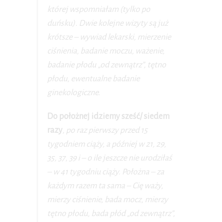
której wspomniałam (tylko po
duńsku). Dwie kolejne wizyty są już
krótsze – wywiad lekarski, mierzenie
ciśnienia, badanie moczu, ważenie,
badanie płodu „od zewnątrz”, tętno
płodu, ewentualne badanie
ginekologiczne.
Do położnej idziemy sześć/ siedem
razy
, po raz pierwszy przed 15
tygodniem ciąży, a później w 21, 29,
35, 37, 39 i – o ile jeszcze nie urodziłaś
– w 41 tygodniu ciąży. Położna – za
każdym razem ta sama – Cię waży,
mierzy ciśnienie, bada mocz, mierzy
tętno płodu, bada płód „od zewnątrz”,