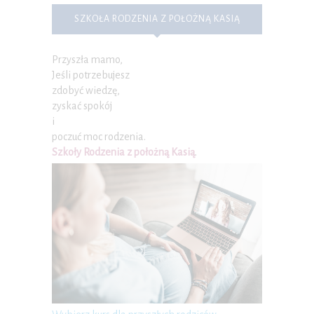
SZKOŁA RODZENIA Z POŁOŻNĄ KASIĄ
Przyszła mamo,
Jeśli potrzebujesz
zdobyć wiedzę,
zyskać spokój
i
poczuć moc rodzenia.
Szkoły Rodzenia z położną Kasią
.