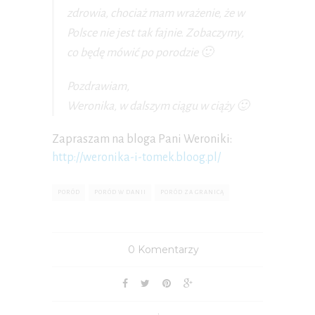
zdrowia, chociaż mam wrażenie, że w
Polsce nie jest tak fajnie. Zobaczymy,
co będę mówić po porodzie 🙂
Pozdrawiam,
Weronika, w dalszym ciągu w ciąży 🙂
Zapraszam na bloga Pani Weroniki:
http://weronika-i-tomek.bloog.pl/
PORÓD
PORÓD W DANII
PORÓD ZA GRANICĄ
0 Komentarzy