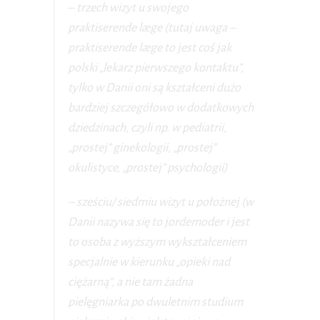
– trzech wizyt u swojego
praktiserende læge (tutaj uwaga –
praktiserende læge to jest coś jak
polski „lekarz pierwszego kontaktu”,
tylko w Danii oni są kształceni dużo
bardziej szczegółowo w dodatkowych
dziedzinach, czyli np. w pediatrii,
„prostej” ginekologii, „prostej”
okulistyce, „prostej” psychologii)
– sześciu/ siedmiu wizyt u położnej (w
Danii nazywa się to jordemoder i jest
to osoba z wyższym wykształceniem
specjalnie w kierunku „opieki nad
ciężarną”, a nie tam żadna
pielęgniarka po dwuletnim studium