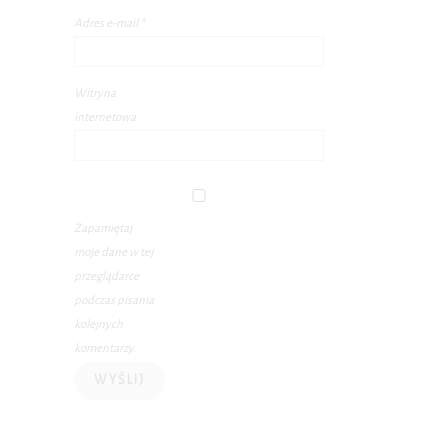
Adres e-mail
*
Witryna
internetowa
Zapamiętaj
moje dane w tej
przeglądarce
podczas pisania
kolejnych
komentarzy.