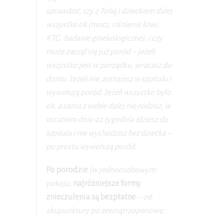
sprawdzić, czy z Tobą i dzieckiem dalej
wszystko ok (mocz, ciśnienie krwi,
KTG, badanie ginekologiczne), i czy
może zaczął się już poród – jeżeli
wszystko jest w porządku, wracasz do
domu. Jeżeli nie, zostajesz w szpitalu i
wywołują poród. Jeżeli wszystko było
ok, a sama z siebie dalej nie rodzisz, w
ostatnim dniu 42 tygodnia idziesz do
szpitala i nie wychodzisz bez dziecka –
po prostu wywołują poród.
Po porodzie
(w jednoosobowym
pokoju,
najróżniejsze formy
znieczulenia są bezpłatne
– od
akupunktury po zewnątrzoponowe,