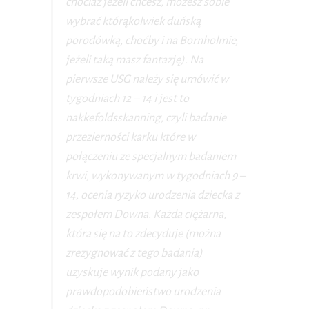
chociaż jeżeli chcesz, możesz sobie
wybrać którąkolwiek duńską
porodówką, choćby i na Bornholmie,
jeżeli taką masz fantazję). Na
pierwsze USG należy się umówić w
tygodniach 12 – 14 i jest to
nakkefoldsskanning, czyli badanie
przezierności karku które w
połączeniu ze specjalnym badaniem
krwi, wykonywanym w tygodniach 9 –
14, ocenia ryzyko urodzenia dziecka z
zespołem Downa. Każda ciężarna,
która się na to zdecyduje (można
zrezygnować z tego badania)
uzyskuje wynik podany jako
prawdopodobieństwo urodzenia