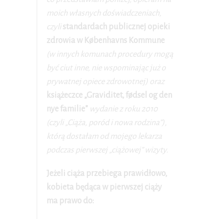
moich własnych doświadczeniach,
czyli
standardach publicznej opieki
zdrowia w Københavns Kommune
(w innych komunach procedury mogą
być ciut inne, nie wspominając już o
prywatnej opiece zdrowotnej) oraz
książeczce „Graviditet, fødsel og den
nye familie”
wydanie z roku 2010
(czyli „Ciąża, poród i nowa rodzina”),
którą dostałam od mojego lekarza
podczas pierwszej „ciążowej” wizyty.
Jeżeli ciąża przebiega prawidłowo,
kobieta będąca w pierwszej ciąży
ma prawo do: