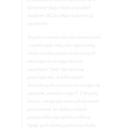
końcówce ciąży miała co tydzień
badanie USG bo lekarz uznał to za
konieczne.
Ja póki co jestem bardzo zadowolona
z opieki nade mną jako ciężarówką,
mimo że kilka badań dodatkowych
musiałam u swojego lekarza
„wysmęcić”(żeby być uczciwą
przyznam też, że kilka badań
dodatkowych zrobiono mi od ręki, na
zasadzie „mówisz i masz”). Z drugiej
strony, nie bardzo mam jakiekolwiek
porównanie, bo żadna z moich
przyjaciółek nie rodziła w Polsce
będąc pod opieką publicznej służby