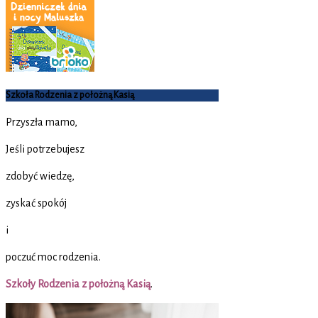
Szkoła Rodzenia z położną Kasią
Przyszła mamo,
Jeśli potrzebujesz
zdobyć wiedzę,
zyskać spokój
i
poczuć moc rodzenia.
Szkoły Rodzenia z położną Kasią
.