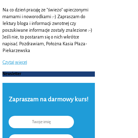
Na co dzień pracuję ze "świeżo" upieczonymi
mamami i noworodkami :-) Zapraszam do
lektury bloga i informacji zwrotnej czy
poszukiwane informacje zostały znalezione :-)
Jeśli nie, to postaram się o nich wkrótce
napisać. Pozdrawiam, Położna Kasia Płaza-
Piekarzewska
Czytaj więcej
Newsletter
Zapraszam na darmowy kurs!