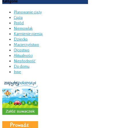
Kategorie
Planowanie ciąży
Ciąża
Poród
Niemowlak
Karmienie piersią
Dziecko
Macierzyństwo
Ojcostwo
Aktualności
Niepłodność
Do domu
Inne