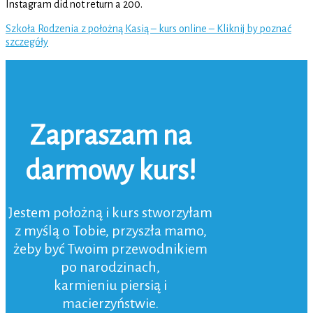
Instagram did not return a 200.
Szkoła Rodzenia z położną Kasią – kurs online – Kliknij by poznać
szczegóły
Zapraszam na
darmowy kurs!
Jestem położną i kurs stworzyłam
z myślą o Tobie, przyszła mamo,
żeby być Twoim przewodnikiem
po narodzinach,
karmieniu piersią i
macierzyństwie.