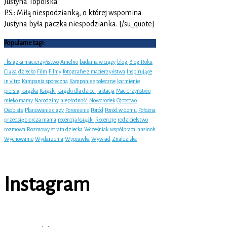
Justyna Topolska
P.S.: Miłą niespodzianką, o której wspomina
Justyna była paczka niespodzianka. [/su_quote]
Popularne tagi:
. książka macierzyństwo
Anielno
badania w ciąży
blog
Blog Roku
Ciąża
dziecko
Film
Filmy
fotografie z macierzyństwa
Inspirujące
in vitro
Kampania społeczna
Kampanie społeczne
karmienie
piersią
książka
Książki
książki dla dzieci
laktacja
Macierzyństwo
mleko mamy
Narodziny
niepłodność
Noworodek
Ojcostwo
Osobiste
Planowanie ciąży
Poronienie
Poród
Poród w domu
Położna
przedsiębiorcza mama
recenzja książki
Recenzje
rodzicielstwo
rozmowa
Rozmowy
strata dziecka
Wcześniak
współpraca lansinoh
Wychowanie
Wydarzenia
Wyprawka
Wywiad
Znaleziska
Instagram