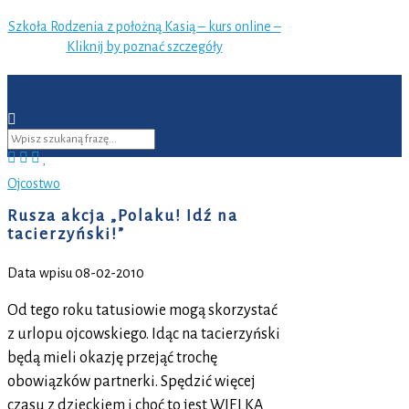
Szkoła Rodzenia z położną Kasią – kurs online –
Kliknij by poznać szczegóły
Ojcostwo
Rusza akcja „Polaku! Idź na
tacierzyński!”
Data wpisu 08-02-2010
Od tego roku tatusiowie mogą skorzystać
z urlopu ojcowskiego. Idąc na tacierzyński
będą mieli okazję przejąć trochę
obowiązków partnerki. Spędzić więcej
czasu z dzieckiem i choć to jest WIELKA