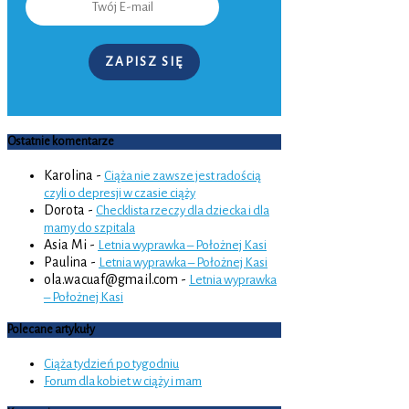
ZAPISZ SIĘ
Ostatnie komentarze
Karolina
-
Ciąża nie zawsze jest radością
czyli o depresji w czasie ciąży
Dorota
-
Checklista rzeczy dla dziecka i dla
mamy do szpitala
Asia Mi
-
Letnia wyprawka – Położnej Kasi
Paulina
-
Letnia wyprawka – Położnej Kasi
ola.wacuaf@gmail.com
-
Letnia wyprawka
– Położnej Kasi
Polecane artykuły
Ciąża tydzień po tygodniu
Forum dla kobiet w ciąży i mam