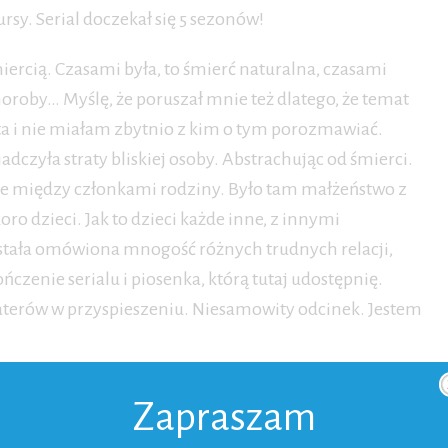
rsy. Serial doczekał się 5 sezonów!
ercią. Czasami była, to śmierć naturalna, czasami
roby… Myślę, że poruszał mnie też dlatego, że temat
ta i nie miałam zbytnio z kim o tym porozmawiać.
adczyła straty bliskiej osoby. Abstrachując od śmierci.
cje między członkami rodziny. Było tam małżeństwo z
oro dzieci. Jak to dzieci każde inne, z innymi
ostała omówiona mnogość różnych trudnych relacji,
czenie serialu i piosenka, którą tutaj udostępnię.
terów w przyspieszeniu. Niesamowity odcinek. Jestem
Zapraszam