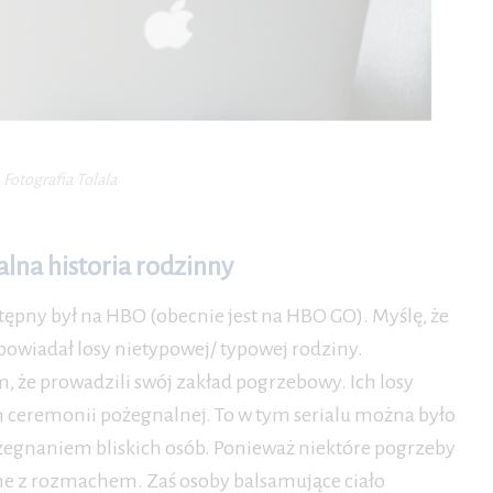
Fotografia Tolala
lna historia rodzinny
ostępny był na HBO (obecnie jest na HBO GO). Myślę, że
powiadał losy nietypowej/ typowej rodziny.
, że prowadzili swój zakład pogrzebowy. Ich losy
h ceremonii pożegnalnej. To w tym serialu można było
żegnaniem bliskich osób. Ponieważ niektóre pogrzeby
one z rozmachem. Zaś osoby balsamujące ciało