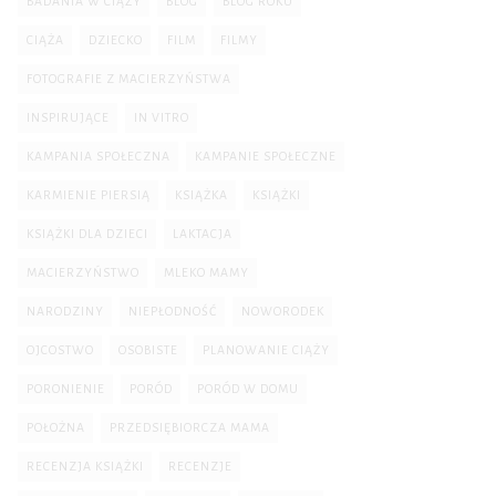
BADANIA W CIĄŻY
BLOG
BLOG ROKU
CIĄŻA
DZIECKO
FILM
FILMY
FOTOGRAFIE Z MACIERZYŃSTWA
INSPIRUJĄCE
IN VITRO
KAMPANIA SPOŁECZNA
KAMPANIE SPOŁECZNE
KARMIENIE PIERSIĄ
KSIĄŻKA
KSIĄŻKI
KSIĄŻKI DLA DZIECI
LAKTACJA
MACIERZYŃSTWO
MLEKO MAMY
NARODZINY
NIEPŁODNOŚĆ
NOWORODEK
OJCOSTWO
OSOBISTE
PLANOWANIE CIĄŻY
PORONIENIE
PORÓD
PORÓD W DOMU
POŁOŻNA
PRZEDSIĘBIORCZA MAMA
RECENZJA KSIĄŻKI
RECENZJE