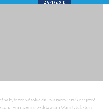
ZAPISZ SIĘ
P.S. W każdej chwili możesz wypisać się z kursu.
można było zrobić sobie dni “wagarowicza” i obejrzeć
sezon. Tym razem przedstawiam Wam tytuł, który