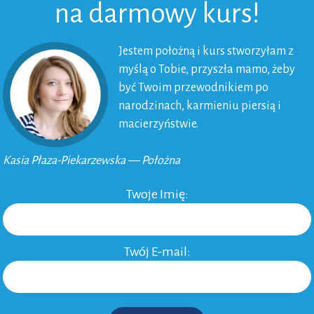
na darmowy kurs!
Jestem położną i kurs stworzyłam z
myślą o Tobie, przyszła mamo, żeby
być Twoim przewodnikiem po
narodzinach, karmieniu piersią i
macierzyństwie.
Kasia Płaza-Piekarzewska — Położna
Twoje Imię:
Twój E-mail: