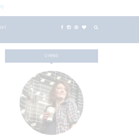
ły
AKT
O MNIE