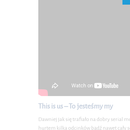
This is us – To jesteśmy my
Dawniej jak się trafiało na dobry serial 
hurtem kilka odcinków bądź nawet cały 