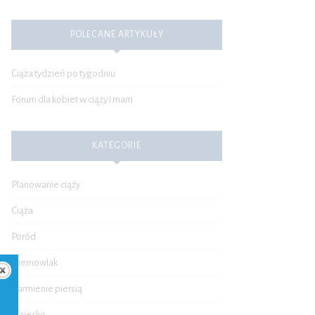
POLECANE ARTYKUŁY
Ciąża tydzień po tygodniu
Forum dla kobiet w ciąży i mam
KATEGORIE
Planowanie ciąży
Ciąża
Poród
Niemowlak
Karmienie piersią
Dziecko