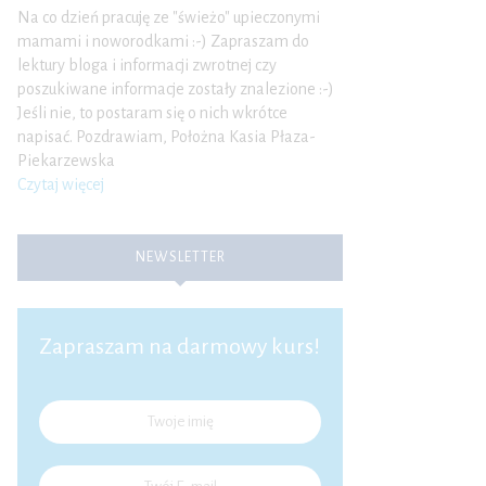
Na co dzień pracuję ze "świeżo" upieczonymi
mamami i noworodkami :-) Zapraszam do
lektury bloga i informacji zwrotnej czy
poszukiwane informacje zostały znalezione :-)
Jeśli nie, to postaram się o nich wkrótce
napisać. Pozdrawiam, Położna Kasia Płaza-
Piekarzewska
Czytaj więcej
NEWSLETTER
Zapraszam na darmowy kurs!