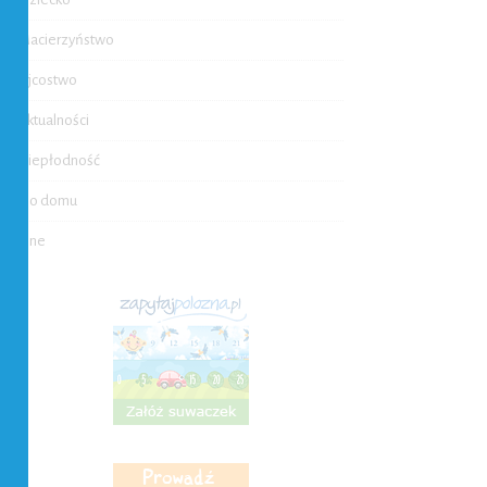
Macierzyństwo
Ojcostwo
Aktualności
Niepłodność
Do domu
Inne