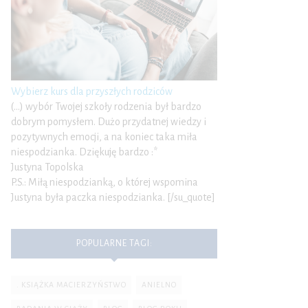
Wybierz kurs dla przyszłych rodziców
(…) wybór Twojej szkoły rodzenia był bardzo
dobrym pomysłem. Dużo przydatnej wiedzy i
pozytywnych emocji, a na koniec taka miła
niespodzianka. Dziękuję bardzo :*
Justyna Topolska
P.S.: Miłą niespodzianką, o której wspomina
Justyna była paczka niespodzianka. [/su_quote]
POPULARNE TAGI:
. KSIĄŻKA MACIERZYŃSTWO
ANIELNO