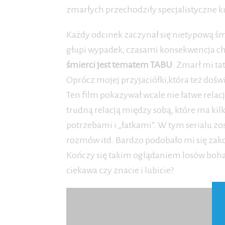
zmarłych przechodziły specjalistyczne ku
Każdy odcinek zaczynał się nietypową śmi
głupi wypadek, czasami konsekwencja cho
śmierci jest tematem TABU
. Zmarł mi ta
Oprócz mojej przyjaciółki,która też doświ
Ten film pokazywał wcale nie łatwe rela
trudną relacją między sobą, które ma kilk
potrzebami i „łatkami”. W tym serialu z
rozmów itd. Bardzo podobało mi się zakoń
Kończy się takim oglądaniem losów boha
ciekawa czy znacie i lubicie?