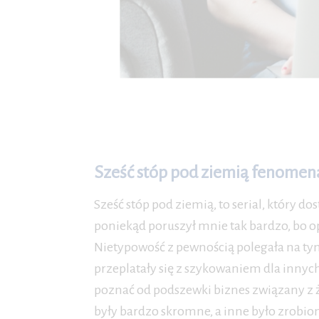
Sześć stóp pod ziemią fenomena
Sześć stóp pod ziemią, to serial, który d
poniekąd poruszył mnie tak bardzo, bo o
Nietypowość z pewnością polegała na tym
przeplatały się z szykowaniem dla innyc
poznać od podszewki biznes związany z 
były bardzo skromne, a inne było zrobi