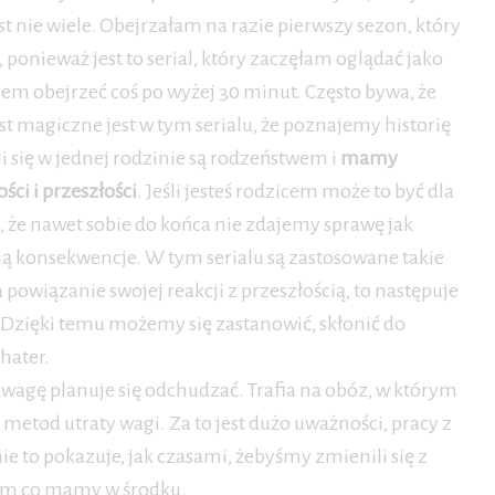
t nie wiele. Obejrzałam na razie pierwszy sezon, który
onieważ jest to serial, który zaczęłam oglądać jako
m obejrzeć coś po wyżej 30 minut. Często bywa, że
t magiczne jest w tym serialu, że poznajemy historię
i się w jednej rodzinie są rodzeństwem i
mamy
ci i przeszłości
. Jeśli jesteś rodzicem może to być dla
, że nawet sobie do końca nie zdajemy sprawę jak
ą konsekwencje. W tym serialu są zastosowane takie
powiązanie swojej reakcji z przeszłością, to następuje
 Dzięki temu możemy się zastanowić, skłonić do
hater.
wagę planuje się odchudzać. Trafia na obóz, w którym
etod utraty wagi. Za to jest dużo uważności, pracy z
ie to pokazuje, jak czasami, żebyśmy zmienili się z
ym co mamy w środku.