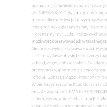
poznałam jak już jestem mamą i czasu jes
jest NIEZWYKŁY. Oglądam go dość długo, p
mama i dla mnie jest już dużym wyzwanie
jeden odcinek oglądam na raty. Natomias
“To jesteśmy my”. Ludzi, którzy wychowal
możliwość obserwować ich w teraźniejszoś
Ciebie niezwykła lekcja uważności. Myślę
czasem wydawałoby się błahe rzeczy maj
zabiegi, że gdy bohater sobie uświadamia 
prezentacja wspomnienia z dzieciństwa.
refleksji. Zobacz związek, który odkrył bo
W pierwszym sezonie Kate, która ma nad
jest zdziwiona, że NIE MA KLASYCZNYCH m
ciałem, wyrzucanie z siebie emocji. Piękn
zewnątrz trzeba dużo popracować nad t