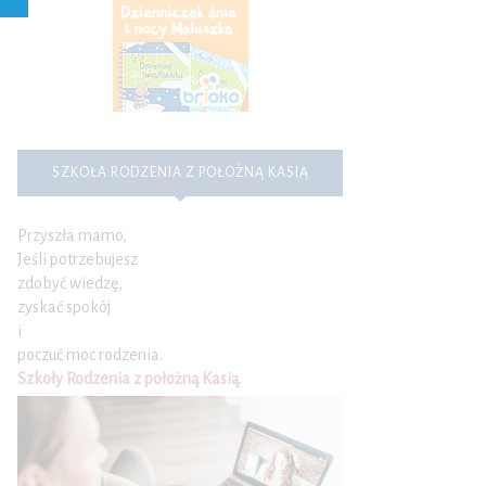
SZKOŁA RODZENIA Z POŁOŻNĄ KASIĄ
Przyszła mamo,
Jeśli potrzebujesz
zdobyć wiedzę,
zyskać spokój
i
poczuć moc rodzenia.
Szkoły Rodzenia z położną Kasią
.