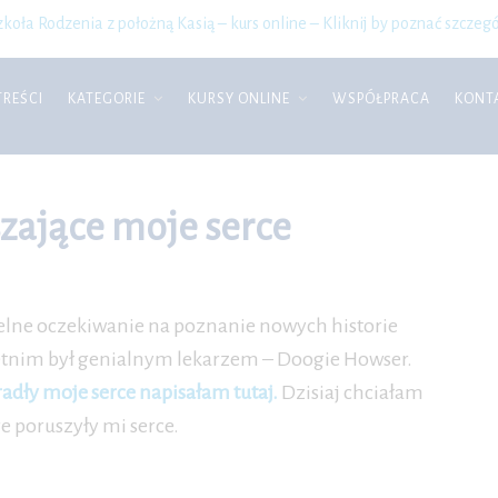
zkoła Rodzenia z położną Kasią – kurs online – Kliknij by poznać szczegó
TREŚCI
KATEGORIE
KURSY ONLINE
WSPÓŁPRACA
KONT
szające moje serce
ielne oczekiwanie na poznanie nowych historie
etnim był genialnym lekarzem – Doogie Howser.
adły moje serce napisałam tutaj.
Dzisiaj chciałam
e poruszyły mi serce.