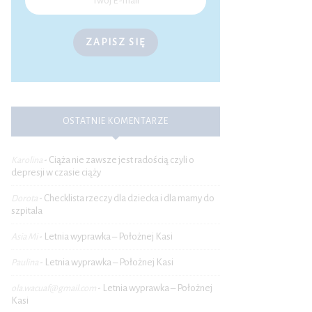
ZAPISZ SIĘ
OSTATNIE KOMENTARZE
Ciąża nie zawsze jest radością czyli o
Karolina
-
depresji w czasie ciąży
Checklista rzeczy dla dziecka i dla mamy do
Dorota
-
szpitala
Letnia wyprawka – Położnej Kasi
Asia Mi
-
Letnia wyprawka – Położnej Kasi
Paulina
-
Letnia wyprawka – Położnej
ola.wacuaf@gmail.com
-
Kasi