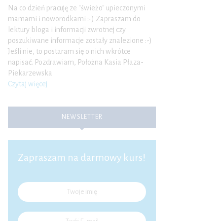
Na co dzień pracuję ze "świeżo" upieczonymi
mamami i noworodkami :-) Zapraszam do
lektury bloga i informacji zwrotnej czy
poszukiwane informacje zostały znalezione :-)
Jeśli nie, to postaram się o nich wkrótce
napisać. Pozdrawiam, Położna Kasia Płaza-
Piekarzewska
Czytaj więcej
NEWSLETTER
Zapraszam na darmowy kurs!