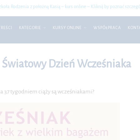
zkoła Rodzenia z położną Kasią – kurs online – Kliknij by poznać szczegó
TREŚCI
KATEGORIE
KURSY ONLINE
WSPÓŁPRACA
KONT
a Światowy Dzień Wcześniaka
2 a 37 tygodniem ciąży są wcześniakami?