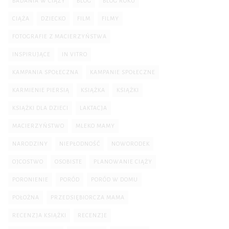
BADANIA W CIĄŻY
BLOG
BLOG ROKU
CIĄŻA
DZIECKO
FILM
FILMY
FOTOGRAFIE Z MACIERZYŃSTWA
INSPIRUJĄCE
IN VITRO
KAMPANIA SPOŁECZNA
KAMPANIE SPOŁECZNE
KARMIENIE PIERSIĄ
KSIĄŻKA
KSIĄŻKI
KSIĄŻKI DLA DZIECI
LAKTACJA
MACIERZYŃSTWO
MLEKO MAMY
NARODZINY
NIEPŁODNOŚĆ
NOWORODEK
OJCOSTWO
OSOBISTE
PLANOWANIE CIĄŻY
PORONIENIE
PORÓD
PORÓD W DOMU
POŁOŻNA
PRZEDSIĘBIORCZA MAMA
RECENZJA KSIĄŻKI
RECENZJE