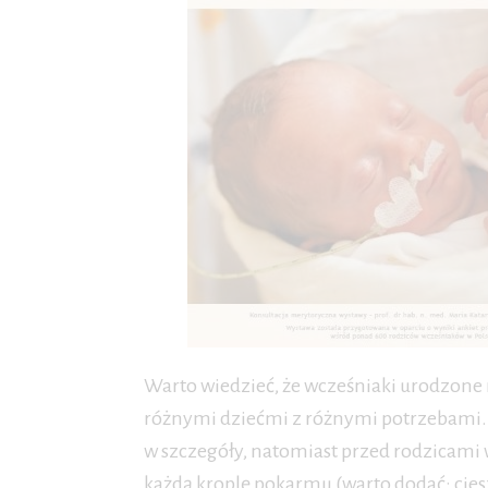
Warto wiedzieć, że wcześniaki urodzone n
różnymi dziećmi z różnymi potrzebami. 
w szczegóły, natomiast przed rodzicami
każdą kroplę pokarmu (warto dodać: cieszą