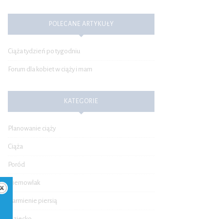
POLECANE ARTYKUŁY
Ciąża tydzień po tygodniu
Forum dla kobiet w ciąży i mam
KATEGORIE
Planowanie ciąży
Ciąża
Poród
Niemowlak
Karmienie piersią
Dziecko