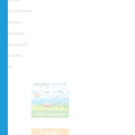
Macierzyństwo
Ojcostwo
Aktualności
Niepłodność
Do domu
Inne