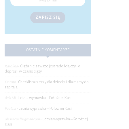
ZAPISZ SIĘ
OSTATNIE KOMENTARZE
Ciąża nie zawsze jest radością czyli o
Karolina
-
depresji w czasie ciąży
Checklista rzeczy dla dziecka i dla mamy do
Dorota
-
szpitala
Letnia wyprawka – Położnej Kasi
Asia Mi
-
Letnia wyprawka – Położnej Kasi
Paulina
-
Letnia wyprawka – Położnej
ola.wacuaf@gmail.com
-
Kasi