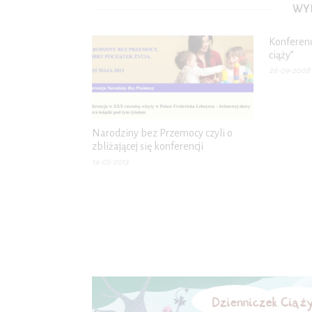
WYB
Konferen
ciąży”
26-09-2008
Narodziny bez Przemocy czyli o
zbliżającej się konferencji
14-05-2013