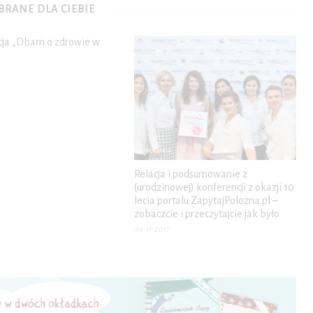
RANE DLA CIEBIE
cja „Dbam o zdrowie w
Relacja i podsumowanie z
(urodzinowej) konferencji z okazji 10
lecia portalu ZapytajPolozna.pl –
zobaczcie i przeczytajcie jak było
24-11-2017