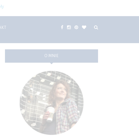
ły
AKT
O MNIE