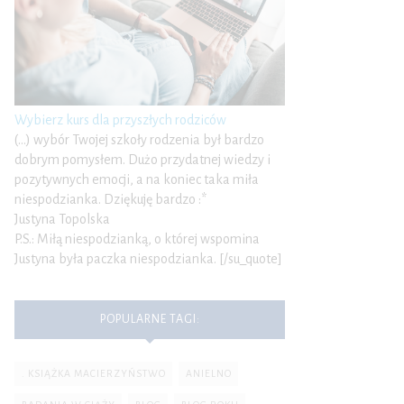
Wybierz kurs dla przyszłych rodziców
(…) wybór Twojej szkoły rodzenia był bardzo
dobrym pomysłem. Dużo przydatnej wiedzy i
pozytywnych emocji, a na koniec taka miła
niespodzianka. Dziękuję bardzo :*
Justyna Topolska
P.S.: Miłą niespodzianką, o której wspomina
Justyna była paczka niespodzianka. [/su_quote]
POPULARNE TAGI:
. KSIĄŻKA MACIERZYŃSTWO
ANIELNO