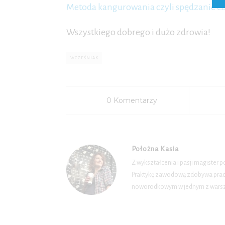
Metoda kangurowania czyli spędzanie cz
Wszystkiego dobrego i dużo zdrowia!
WCZEŚNIAK
0 Komentarzy
Położna Kasia
Z wykształcenia i pasji magister 
Praktykę zawodową zdobywa pracuj
noworodkowym w jednym z warsza