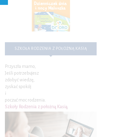
SZKOŁA RODZENIA Z POŁOŻNĄ KASIĄ
Przyszła mamo,
Jeśli potrzebujesz
zdobyć wiedzę,
zyskać spokój
i
poczuć moc rodzenia.
Szkoły Rodzenia z położną Kasią
.