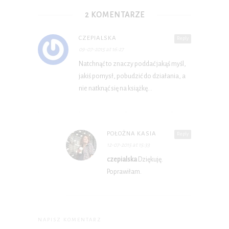
2 KOMENTARZE
CZEPIALSKA
Reply
09-07-2015 at 16:27
Natchnąć to znaczy poddać jakąś myśl,
jakiś pomysł, pobudzić do działania, a
nie natknąć się na książkę…
POŁOŻNA KASIA
Reply
12-07-2015 at 15:33
czepialska
Dziękuję.
Poprawiłam.
NAPISZ KOMENTARZ