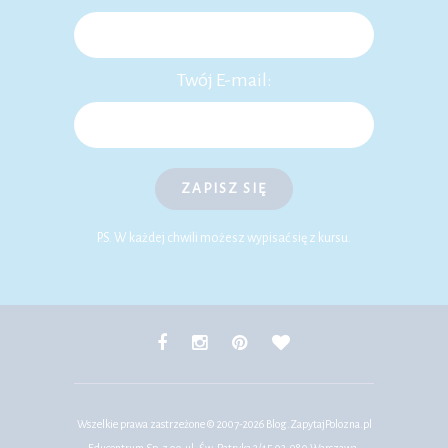
Twój E-mail:
ZAPISZ SIĘ
P.S. W każdej chwili możesz wypisać się z kursu.
Wszelkie prawa zastrzeżone © 2007-2026
Blog.ZapytajPolozna.pl
Educentrum Sp. z o.o. ul. Św. Patryka 2/45 03-980 Warszawa.