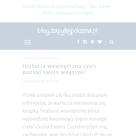
Szkoła Rodzenia z położną Kasią – kurs online –
Kliknij by poznać szczegóły
KSIĄŻEK
RECENZJE
Historia wewnętrzna czyli
poznaj swoje wnętrze!
Data wpisu 06-07-2015
Przed urlopem z kilku źródeł dostałam
informację, że warto zainteresować się
książką “Historie wewnętrzne. Jelita
najbardziej fascynujący organ naszego
ciała” Giulia Enders. Czytelnicy byli nią
zachwyceni, więc ten tytuł “chodził” mi po