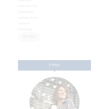
Zapamiętaj
moje dane w tej
przeglądarce
podczas pisania
kolejnych
komentarzy.
O MNIE