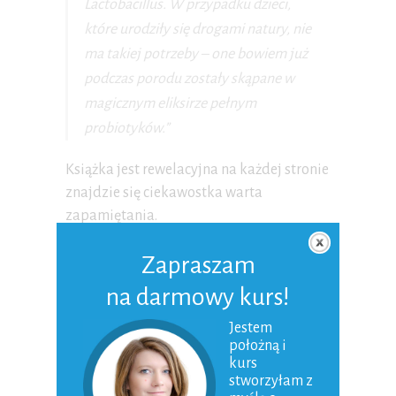
Lactobacillus. W przypadku dzieci,
które urodziły się drogami natury, nie
ma takiej potrzeby – one bowiem już
podczas porodu zostały skąpane w
magicznym eliksirze pełnym
probiotyków.”
Książka jest rewelacyjna na każdej stronie
znajdzie się ciekawostka warta
zapamiętania.
Podziel się swoimi wrażeniami z lektury
Zapraszam
bądź poleć książkę, która ostatnio Ciebie
na darmowy kurs!
poruszyła 🙂
Jestem
położną i
RECENZJA KSIĄŻKI
kurs
stworzyłam z