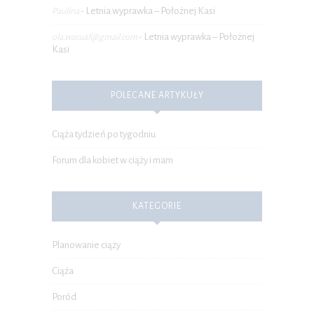
Letnia wyprawka – Położnej Kasi
Paulina
-
Letnia wyprawka – Położnej
ola.wacuaf@gmail.com
-
Kasi
POLECANE ARTYKUŁY
Ciąża tydzień po tygodniu
Forum dla kobiet w ciąży i mam
KATEGORIE
Planowanie ciąży
Ciąża
Poród