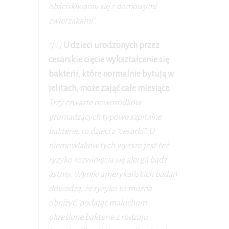
obściskiwaniu się z domowymi
zwierzakami”.
“(…)
U dzieci urodzonych przez
cesarskie cięcie wykształcenie się
bakterii, które normalnie bytują w
jelitach, może zająć całe miesiące.
Trzy czwarte noworodków
gromadzących typowe szpitalne
bakterie, to dzieci z “cesarki”. U
niemowlaków tych wyższe jest też
ryzyko rozwinięcia się alergii bądź
astmy. Wyniki amerykańskich badań
dowodzą, że ryzyko to można
obniżyć, podając maluchom
określone bakterie z rodzaju