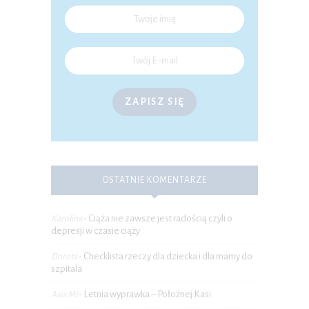
ZAPISZ SIĘ
OSTATNIE KOMENTARZE
Ciąża nie zawsze jest radością czyli o
Karolina
-
depresji w czasie ciąży
Checklista rzeczy dla dziecka i dla mamy do
Dorota
-
szpitala
Letnia wyprawka – Położnej Kasi
Asia Mi
-