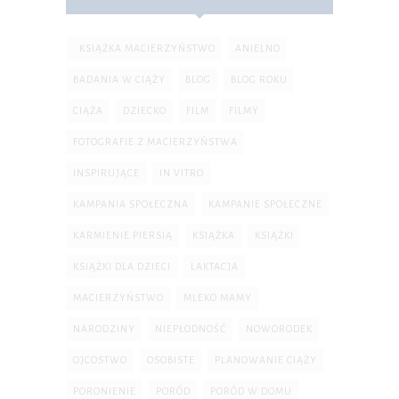
. KSIĄŻKA MACIERZYŃSTWO
ANIELNO
BADANIA W CIĄŻY
BLOG
BLOG ROKU
CIĄŻA
DZIECKO
FILM
FILMY
FOTOGRAFIE Z MACIERZYŃSTWA
INSPIRUJĄCE
IN VITRO
KAMPANIA SPOŁECZNA
KAMPANIE SPOŁECZNE
KARMIENIE PIERSIĄ
KSIĄŻKA
KSIĄŻKI
KSIĄŻKI DLA DZIECI
LAKTACJA
MACIERZYŃSTWO
MLEKO MAMY
NARODZINY
NIEPŁODNOŚĆ
NOWORODEK
OJCOSTWO
OSOBISTE
PLANOWANIE CIĄŻY
PORONIENIE
PORÓD
PORÓD W DOMU