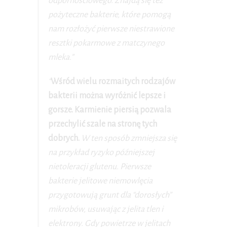
odpornościowego. Znajdą się też
pożyteczne bakterie, które pomogą
nam rozłożyć pierwsze niestrawione
resztki pokarmowe z matczynego
mleka.”
“
Wśród wielu rozmaitych rodzajów
bakterii można wyróżnić lepsze i
gorsze. Karmienie piersią pozwala
przechylić szale na stronę tych
dobrych.
W ten sposób zmniejsza się
na przykład ryzyko późniejszej
nietoleracji glutenu. Pierwsze
bakterie jelitowe niemowlęcia
przygotowują grunt dla “dorosłych”
mikrobów, usuwając z jelita tlen i
elektrony. Gdy powietrze w jelitach