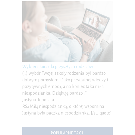
Wybierz kurs dla przyszłych rodziców
(…) wybór Twojej szkoły rodzenia był bardzo
dobrym pomysłem. Dużo przydatnej wiedzy i
pozytywnych emocji, a na koniec taka miła
niespodzianka. Dziękuję bardzo :*
Justyna Topolska
P.S.: Miłą niespodzianką, o której wspomina
Justyna była paczka niespodzianka. [/su_quote]
POPULARNE TAGI: