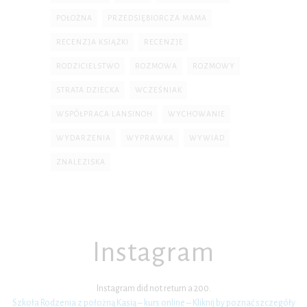
POŁOŻNA
PRZEDSIĘBIORCZA MAMA
RECENZJA KSIĄŻKI
RECENZJE
RODZICIELSTWO
ROZMOWA
ROZMOWY
STRATA DZIECKA
WCZEŚNIAK
WSPÓŁPRACA LANSINOH
WYCHOWANIE
WYDARZENIA
WYPRAWKA
WYWIAD
ZNALEZISKA
Instagram
Instagram did not return a 200.
Szkoła Rodzenia z położną Kasią – kurs online – Kliknij by poznać szczegóły