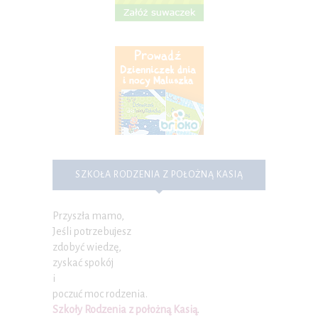
SZKOŁA RODZENIA Z POŁOŻNĄ KASIĄ
Przyszła mamo,
Jeśli potrzebujesz
zdobyć wiedzę,
zyskać spokój
i
poczuć moc rodzenia.
Szkoły Rodzenia z położną Kasią
.