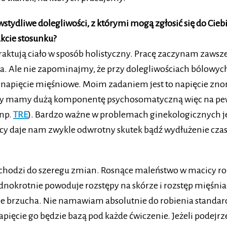
wstydliwe dolegliwości, z którymi mogą zgłosić się do Cie
akcie stosunku?
a traktują ciało w sposób holistyczny. Pracę zaczynam zaw
a. Ale nie zapominajmy, że przy dolegliwościach bólowych 
 napięcie mięśniowe. Moim zadaniem jest to napięcie znor
wicy mamy dużą komponentę psychosomatyczną więc na pew
(np.
TRE
). Bardzo ważne w problemach ginekologicznych jes
pracy daje nam zwykle odwrotny skutek bądź wydłużenie czas
ochodzi do szeregu zmian. Rosnące maleństwo w macicy ro
ednokrotnie powoduje rozstępy na skórze i rozstęp mięśnia
nie brzucha. Nie namawiam absolutnie do robienia standa
ięcie go będzie bazą pod każde ćwiczenie. Jeżeli podejr