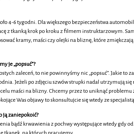
koło 4-6 tygodni. Dla większego bezpieczeństwa automobil
 pracę z tkanką krok po kroku z filmem instruktarzowym. Sa
osować kramy, maści czy olejki na bliznę, które zmiękczaj
my je „popsuć”?
rostych zaleceń, to nie powinnyśmy nic „popsuć”. Jakie to
godnia. Jeżeli po zdjęciu szwów strupki nadal utrzymują s
 celu maści na blizny. Chcemy przez to uniknąć problemu
kojące Was objawy to skonsultujcie się wtedy ze specjalistą
o ją zaniepokoić?
a bądź krwawienia z pochwy występujące wtedy gdy od jak
 tkanek, na których pracujemy.