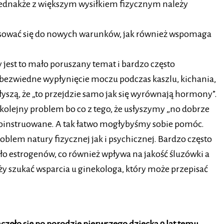
ednakże z większym wysiłkiem fizycznym należy
tosować się do nowych warunków, jak również wspomaga
jest to mało poruszany temat i bardzo często
bezwiedne wypłynięcie moczu podczas kaszlu, kichania,
słyszą, że „to przejdzie samo jak się wyrównają hormony”.
y kolejny problem bo co z tego, że usłyszymy „no dobrze
ć poinstruowane. A tak łatwo mogłybyśmy sobie pomóc.
oblem natury fizycznej jak i psychicznej. Bardzo często
ało estrogenów, co również wpływa na jakość śluzówki a
y szukać wsparcia u ginekologa, który może przepisać