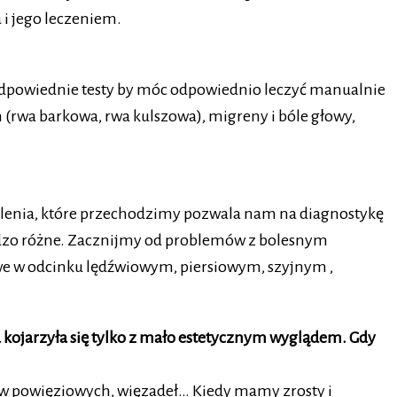
i jego leczeniem.
je odpowiednie testy by móc odpowiednio leczyć manualnie
(rwa barkowa, rwa kulszowa), migreny i bóle głowy,
zkolenia, które przechodzimy pozwala nam na diagnostykę
ardzo różne. Zacznijmy od problemów z bolesnym
owe w odcinku lędźwiowym, piersiowym, szyjnym ,
 kojarzyła się tylko z mało estetycznym wyglądem. Gdy
ków powięziowych, więzadeł… Kiedy mamy zrosty i