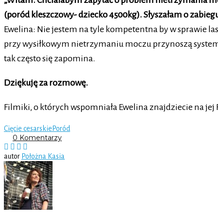
„Witam. Chciałabym zapytać o problem nietrzymania moc
(poród kleszczowy- dziecko 4500kg). Słyszałam o zabieg
Ewelina: Nie jestem na tyle kompetentna by w sprawie la
przy wysiłkowym nietrzymaniu moczu przynoszą systemat
tak często się zapomina.
Dziękuję za rozmowę.
Filmiki, o których wspomniała Ewelina znajdziecie na je
Cięcie cesarskie
Poród
0 Komentarzy
autor
Położna Kasia