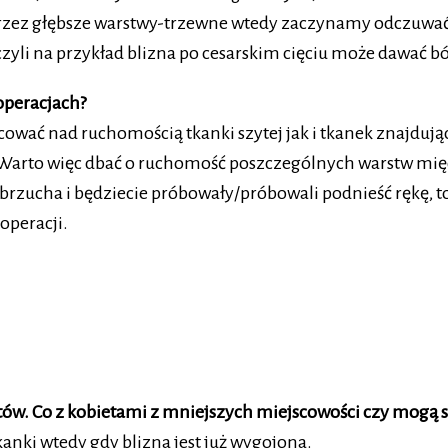
 przez głębsze warstwy-trzewne wtedy zaczynamy odczuwać
 czyli na przykład blizna po cesarskim cięciu może dawać 
operacjach?
acować nad ruchomością tkanki szytej jak i tkanek znajdują
a. Warto więc dbać o ruchomość poszczególnych warstw międ
u brzucha i będziecie próbowały/próbowali podnieść rękę, t
operacji.
stów. Co z kobietami z mniejszych miejscowości czy mogą 
kanki wtedy gdy blizna jest już wygojona.