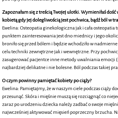
Zapoznałam się z treścią Twojej ulotki. Wymieniłaś dość 
kobietą gdy jej dolegliwością jest pochwica, bądź ból w tr
Ewelina: Osteopatia ginekologiczna jak i cała osteopati
punktem zainteresowania jest dno miednicy i jego okolic
broniło się przed bólem i będzie wchodziło w nadmierne
celu techniki zewnętrzne jak i wewnętrzne. Przy poch
zasugerować pacjentce inne metody uwalniania emocji 
najbardziej delikatne i nie bolesne. Ból podczas takiej 
O czym powinny pamiętać kobiety po ciąży?
Ewelina: Pamiętajmy, że w naszym ciele podczas ciąży d
przesunąć. Skóra i mięśnie muszą się rozciągnąć co niej
zaraz po urodzeniu dziecka należy zadbać o swoje mięś
najwcześniej aktywować mięsień poprzeczny brzucha. Nap