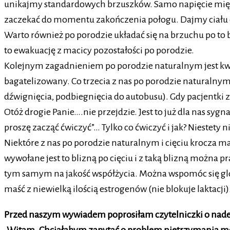
unikajmy standardowych brzuszków. Samo napięcie mię
zaczekać do momentu zakończenia połogu. Dajmy ciału c
Warto również po porodzie układać się na brzuchu po to
to ewakuację z macicy pozostałości po porodzie.
Kolejnym zagadnieniem po porodzie naturalnym jest kwes
bagatelizowany. Co trzecia z nas po porodzie naturaln
dźwignięcia, podbiegnięcia do autobusu). Gdy pacjentki zg
Otóż drogie Panie….nie przejdzie. Jest to już dla nas syg
proszę zacząć ćwiczyć”… Tylko co ćwiczyć i jak? Niestet
Niektóre z nas po porodzie naturalnym i cięciu krocza ma
wywołane jest to blizną po cięciu i z taką blizną można 
tym samym na jakość współżycia. Można wspomóc się glo
maść z niewielką ilością estrogenów (nie blokuje laktacji)
Przed naszym wywiadem poprosiłam czytelniczki o nadesł