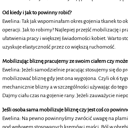
Od kiedy i jak to powinny robić?
Ewelina: Tak jak wspominałam okres gojenia tkanek to o
operacji. Jak to robimy? Najlepiej przejść mobilizację i
ułatwienia pracy i większej świadomości kobiet. Warto st
uzyskuje elastyczność przez co większą ruchomość.
Mobilizując bliznę pracujemy ze swoim ciałem czy może
Ewelina: Jeżeli samodzielnie pracując stosujemy się do p
mobilizować bliznę gdy jest ona wygojona. Czyli ok 6 ty
mechanicznie blizny a w szczególności używając do tego
Dajmy ciału czas na gojenie rany. Jeżeli zauważycie niepo
Jeśli osoba sama mobilizuje bliznę czy jest coś co powinn
Ewelina: Na pewno powinnyśmy zwrócić uwagę na plamieni
pod wpływem stosowanych kremów i maści. Ból w obrębie