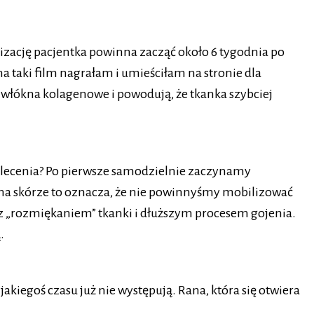
izację pacjentka powinna zacząć około 6 tygodnia po
ma taki film nagrałam i umieściłam na stronie dla
ą włókna kolagenowe i powodują, że tkanka szybciej
 zalecenia? Po pierwsze samodzielnie zaczynamy
ię na skórze to oznacza, że nie powinnyśmy mobilizować
 z „rozmiękaniem” tkanki i dłuższym procesem gojenia.
.
iegoś czasu już nie występują. Rana, która się otwiera