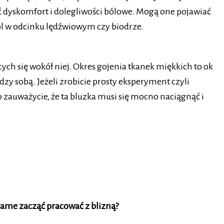
 dyskomfort i dolegliwości bólowe. Mogą one pojawiać
ból w odcinku lędźwiowym czy biodrze.
cych się wokół niej. Okres gojenia tkanek miękkich to ok
zy sobą. Jeżeli zrobicie prosty eksperyment czyli
o zauważycie, że ta bluzka musi się mocno naciągnąć i
same zacząć pracować z blizną?