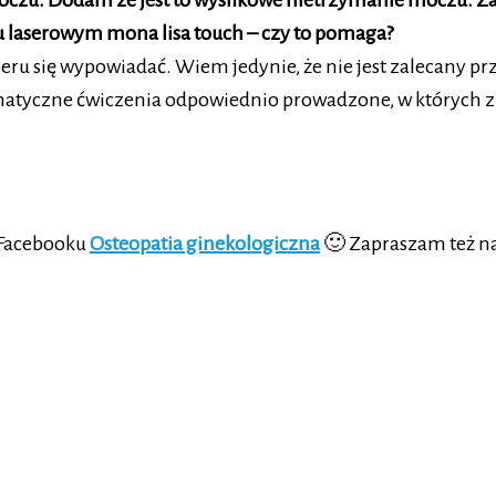
zu. Dodam ze jest to wysiłkowe nietrzymanie moczu. Zacz
u laserowym mona lisa touch – czy to pomaga?
seru się wypowiadać. Wiem jedynie, że nie jest zalecany 
yczne ćwiczenia odpowiednio prowadzone, w których znajd
j Facebooku
Osteopatia ginekologiczna
🙂 Zapraszam też na