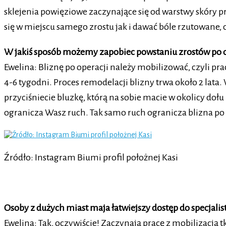
sklejenia powięziowe zaczynające się od warstwy skóry
się w miejscu samego zrostu jak i dawać bóle rzutowane,
W jakiś sposób możemy zapobiec powstaniu zrostów po 
Ewelina: Bliznę po operacji należy mobilizować, czyli pr
4-6 tygodni. Proces remodelacji blizny trwa około 2 lat
przyciśniecie bluzkę, którą na sobie macie w okolicy doł
ogranicza Wasz ruch. Tak samo ruch ogranicza blizna po 
Źródło: Instagram Biumi profil położnej Kasi
Osoby z dużych miast maja łatwiejszy dostęp do specjali
Ewelina: Tak, oczywiście! Zaczynają pracę z mobilizacją t