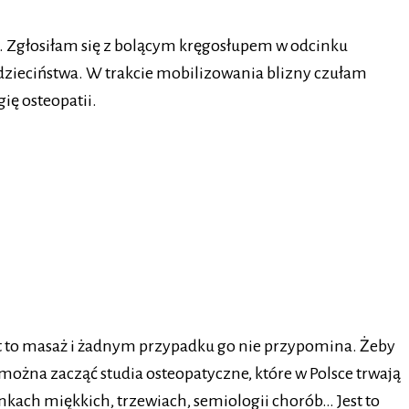
ę. Zgłosiłam się z bolącym kręgosłupem w odcinku
zieciństwa. W trakcie mobilizowania blizny czułam
ę osteopatii.
t to masaż i żadnym przypadku go nie przypomina. Żeby
 można zacząć studia osteopatyczne, które w Polsce trwają
nkach miękkich, trzewiach, semiologii chorób… Jest to