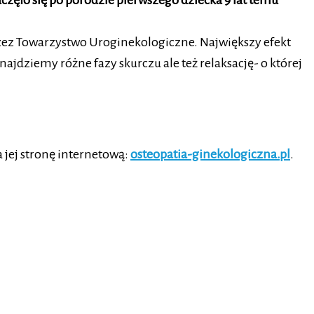
ęło się po porodzie pierwszego dziecka 9 lat temu
przez Towarzystwo Uroginekologiczne. Największy efekt
ziemy różne fazy skurczu ale też relaksację- o której
 jej stronę internetową:
osteopatia-ginekologiczna.pl
.