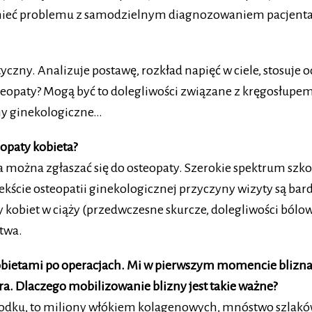
e mieć problemu z samodzielnym diagnozowaniem pacjenta 
styczny. Analizuje postawę, rozkład napięć w ciele, stosu
eopaty? Mogą być to dolegliwości związane z kręgosłupem 
my ginekologiczne…
eopaty kobieta?
ała można zgłaszać się do osteopaty. Szerokie spektrum s
tekście osteopatii ginekologicznej przyczyny wizyty są b
y kobiet w ciąży (przedwczesne skurcze, dolegliwości ból
twa.
kobietami po operacjach. Mi w pierwszym momencie blizna
era. Dlaczego mobilizowanie blizny jest takie ważne?
w środku, to miliony włókiem kolagenowych, mnóstwo szla