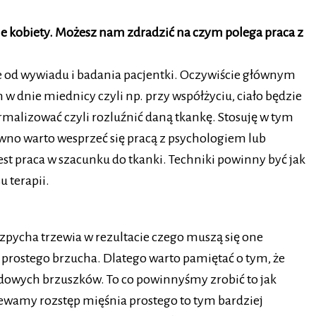
bie kobiety. Możesz nam zdradzić na czym polega praca z
sze od wywiadu i badania pacjentki. Oczywiście głównym
w dnie miednicy czyli np. przy współżyciu, ciało będzie
malizować czyli rozluźnić daną tkankę. Stosuję w tym
no warto wesprzeć się pracą z psychologiem lub
t praca w szacunku do tkanki. Techniki powinny być jak
u terapii.
zpycha trzewia w rezultacie czego muszą się one
 prostego brzucha. Dlatego warto pamiętać o tym, że
rdowych brzuszków. To co powinnyśmy zrobić to jak
zewamy rozstęp mięśnia prostego to tym bardziej