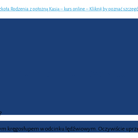
zkoła Rodzenia z położną Kasią – kurs online – Kliknij by poznać szczegó
nach dziecka – rozmowa z oste
?
lącym kręgosłupem w odcinku lędźwiowym. Oczywiście uprz