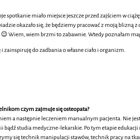
je spotkanie miało miejsce jeszcze przed zajściem w ciąż
ie okazało się, że będziemy pracować z moją blizną z d
 😉 Wiem, wiem brzmi to zabawnie. Wtedy poznałam magi
i zainspiruję do zadbania o własne ciało i organizm.
elnikom czym zajmuje się osteopata?
niem a następnie leczeniem manualnym pacjenta. Nie jes
pii bądź studia medyczne-lekarskie. Po tym etapie edukacji
zymy się technik manipulacji stawów, technik pracy na tka