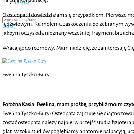
na taką konsultację.
Kontakt
O osteopatii dowiedziałam się przypadkiem. Pierwsze mo
lędźwiowym. Ku mojemu zaskoczeniu po zebranym wywiadz
jakbym odzyskała nieznany wcześniej fragment brzucha
Wracając do rozmowy. Mam nadzieję, że zainteresuję Cię 
Ewelina Tyszko-Bury
Położna Kasia: Ewelina, mam prośbę, przybliż moim czyt
Ewelina Tyszko-Bury: Osteopata zajmuje się diagnozowa
zostać osteopatą należy najpierw przejść studia fizjotera
5 lat. W toku studiów pogłębiamy anatomie palpacyją, uc