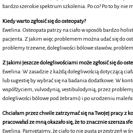
bardzo szerokie spektrum szkolenia. Po co? Po to by ni
Kiedy warto zgłosić się do osteopaty?
Ewelina: Osteopata patrzy na ciało w sposób bardzo holi
pacjenta. Z jakim więc problemem można udać się do ost
problemy trzewne, dolegliwości bólowe stawów, proble
Z jakimi jeszcze dolegliwościami może zgłosić się do ost
Ewelina: W zasadzie z każdą dolegliwością dotyczącą ci
lub sugestię by wybrać się na badania dodatkowe. W kon
współżyciem, vulvodynią, vestibulodynią, przez problem
dolegliwości bólowe pod żebrami) i po urodzeniu maleńs
Chciałam przez chwile zatrzymać się na Twojej pracy z 
pracowałaś ze mną okazało się, że to znacznie szersza sf
Ewelina: Pamiętajmy, że ciało to nie pusta przestrzeń 