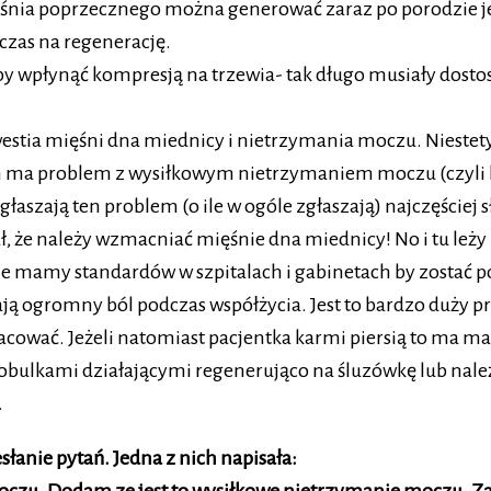
śnia poprzecznego można generować zaraz po porodzie j
zas na regenerację.
 by wpłynąć kompresją na trzewia- tak długo musiały dos
tia mięśni dna miednicy i nietrzymania moczu. Niestety 
ym ma problem z wysiłkowym nietrzymaniem moczu (czyli 
łaszają ten problem (o ile w ogóle zgłaszają) najczęściej 
nał, że należy wzmacniać mięśnie dna miednicy! No i tu leż
y nie mamy standardów w szpitalach i gabinetach by zosta
ją ogromny ból podczas współżycia. Jest to bardzo duży pr
pracować. Jeżeli natomiast pacjentka karmi piersią to ma m
bulkami działającymi regenerująco na śluzówkę lub należ
.
anie pytań. Jedna z nich napisała: