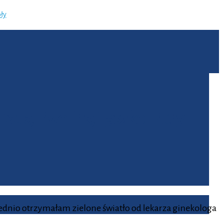
ły
opatą Eweliną Tyszko-Bury
ednio otrzymałam zielone światło od lekarza ginekologa