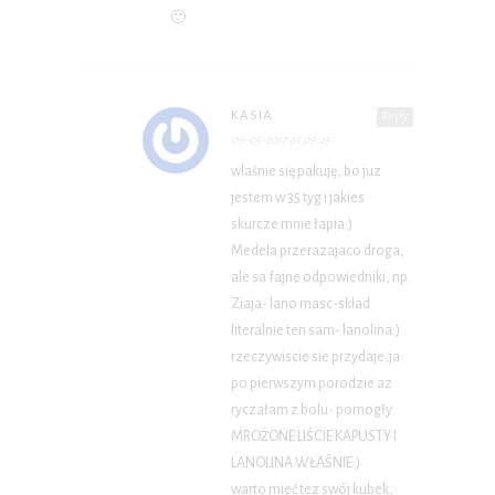
🙂
KASIA
Reply
09-05-2017 at 09:25
wlaśnie się pakuję, bo juz
jestem w 35 tyg i jakies
skurcze mnie łapia:)
Medela przerazajaco droga,
ale sa fajne odpowiedniki, np.
Ziaja- lano masc-sklad
literalnie ten sam- lanolina:)
rzeczywiscie sie przydaje,ja
po pierwszym porodzie az
ryczałam z bolu- pomogły
MROŻONE LIŚCIE KAPUSTY I
LANOLINA WŁAŚNIE:)
warto mieć tez swój kubek,