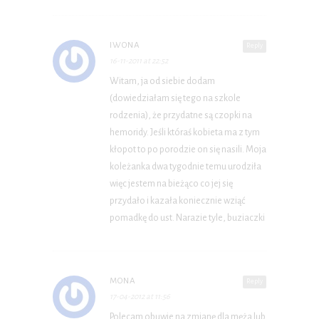
IWONA
Reply
16-11-2011 at 22:52
Witam, ja od siebie dodam
(dowiedziałam się tego na szkole
rodzenia), że przydatne są czopki na
hemoridy. Jeśli któraś kobieta ma z tym
kłopot to po porodzie on się nasili. Moja
koleżanka dwa tygodnie temu urodziła
więc jestem na bieżąco co jej się
przydało i kazała koniecznie wziąć
pomadkę do ust. Narazie tyle, buziaczki
MONA
Reply
17-04-2012 at 11:56
Polecam obuwie na zmianę dla męża lub