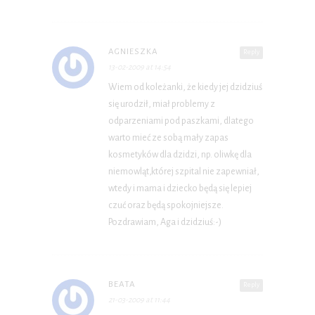
AGNIESZKA
Reply
13-02-2009 at 14:54
Wiem od koleżanki, że kiedy jej dzidziuś
się urodził, miał problemy z
odparzeniami pod paszkami, dlatego
warto mieć ze sobą mały zapas
kosmetyków dla dzidzi, np. oliwkę dla
niemowląt,której szpital nie zapewniał,
wtedy i mama i dziecko będą się lepiej
czuć oraz będą spokojniejsze.
Pozdrawiam, Aga i dzidziuś:-)
BEATA
Reply
21-03-2009 at 11:44