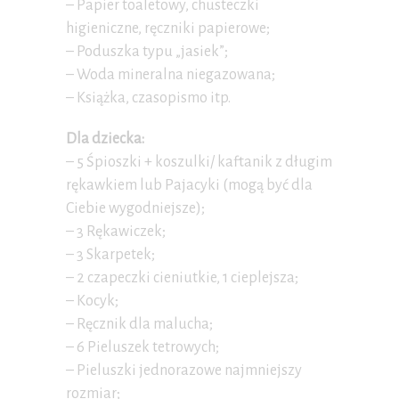
– Papier toaletowy, chusteczki
higieniczne, ręczniki papierowe;
– Poduszka typu „jasiek”;
– Woda mineralna niegazowana;
– Książka, czasopismo itp.
Dla dziecka:
– 5 Śpioszki + koszulki/ kaftanik z długim
rękawkiem lub Pajacyki (mogą być dla
Ciebie wygodniejsze);
– 3 Rękawiczek;
– 3 Skarpetek;
– 2 czapeczki cieniutkie, 1 cieplejsza;
– Kocyk;
– Ręcznik dla malucha;
– 6 Pieluszek tetrowych;
– Pieluszki jednorazowe najmniejszy
rozmiar;