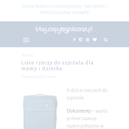
Szkoła Rodzenia z położną Kasią – kurs online –
Kliknij by poznać szczegóły
PORÓD
Lista rzeczy do szpitala dla
mamy i dziecka
Data wpisu 08-11-2008
A dziś o rzeczach do
szpitala.
Dokumenty
– warto
je mieć zawsze
razem położone w