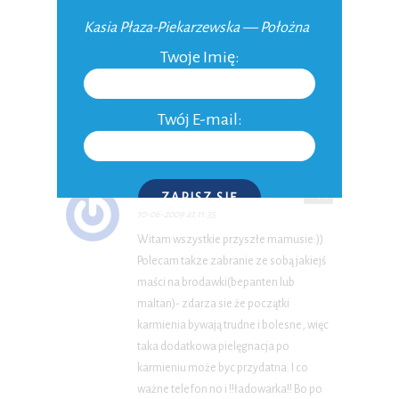
porodzie.Przydać się mogą czopki
Kasia Płaza-Piekarzewska — Położna
glicerynowe, hmmm co tu
jeszcze..wkładki laktacyjne i laktator…
Twoje Imię:
narazie to mi do głowy przychodzi, jak
sobie coś przypomnę to dopisze
jeszcze.
Twój E-mail:
DIANA
ZAPISZ SIĘ
Reply
10-06-2009 at 11:35
Witam wszystkie przyszłe mamusie:))
P.S. W każdej chwili możesz wypisać się z kursu.
Polecam takze zabranie ze sobą jakiejś
maści na brodawki(bepanten lub
maltan)- zdarza sie że początki
karmienia bywają trudne i bolesne, więc
taka dodatkowa pielęgnacja po
karmieniu może byc przydatna. I co
ważne telefon no i !!ładowarka!! Bo po