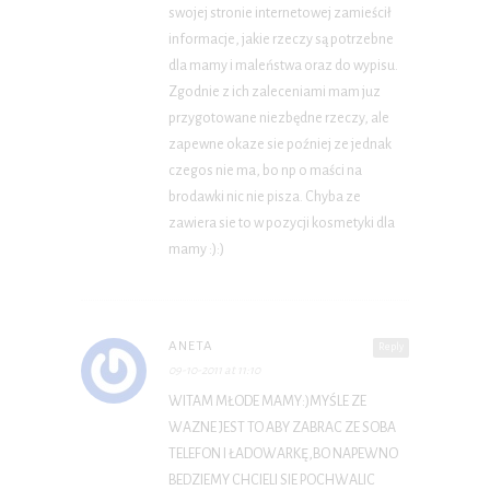
swojej stronie internetowej zamieścił
informacje, jakie rzeczy są potrzebne
dla mamy i maleństwa oraz do wypisu.
Zgodnie z ich zaleceniami mam juz
przygotowane niezbędne rzeczy, ale
zapewne okaze sie poźniej ze jednak
czegos nie ma, bo np o maści na
brodawki nic nie pisza. Chyba ze
zawiera sie to w pozycji kosmetyki dla
mamy :):)
ANETA
Reply
09-10-2011 at 11:10
WITAM MŁODE MAMY:)MYŚLE ZE
WAZNE JEST TO ABY ZABRAC ZE SOBA
TELEFON I ŁADOWARKĘ,BO NAPEWNO
BEDZIEMY CHCIELI SIE POCHWALIC