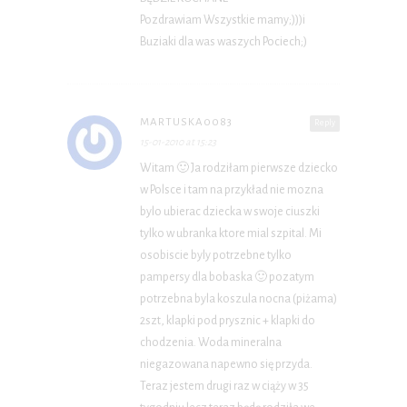
Pozdrawiam Wszystkie mamy;)))i
Buziaki dla was waszych Pociech;)
MARTUSKA0083
Reply
15-01-2010 at 15:23
Witam 🙂 Ja rodziłam pierwsze dziecko
w Polsce i tam na przykład nie mozna
bylo ubierac dziecka w swoje ciuszki
tylko w ubranka ktore mial szpital. Mi
osobiscie byly potrzebne tylko
pampersy dla bobaska 🙂 pozatym
potrzebna byla koszula nocna (piżama)
2szt, klapki pod prysznic + klapki do
chodzenia. Woda mineralna
niegazowana napewno się przyda.
Teraz jestem drugi raz w ciąży w 35