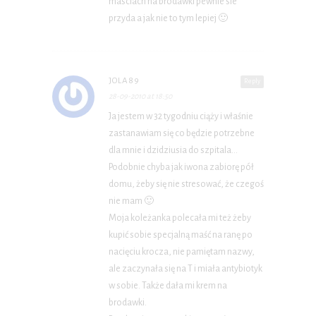
masciach na brodawki pewnie sie
przyda a jak nie to tym lepiej 🙂
JOLA89
Reply
28-09-2010 at 18:50
Ja jestem w 32 tygodniu ciąży i właśnie
zastanawiam się co będzie potrzebne
dla mnie i dzidziusia do szpitala…
Podobnie chyba jak iwona zabiorę pół
domu, żeby się nie stresować, że czegoś
nie mam 🙂
Moja koleżanka polecała mi też żeby
kupić sobie specjalną maść na ranę po
nacięciu krocza, nie pamiętam nazwy,
ale zaczynała się na T i miała antybiotyk
w sobie. Także dała mi krem na
brodawki.