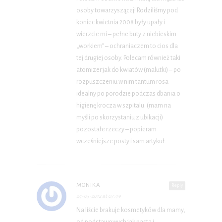
osoby towarzyszącej! Rodziliśmy pod
koniec kwietnia 2008 były upały i
wierzcie mi – pełne buty z niebieskim
„workiem” – ochraniaczem to cios dla
tej drugiej osoby. Polecam również taki
atomizer jak do kwiatów (malutki) – po
rozpuszczeniu w nim tantum rosa
idealny po porodzie podczas dbania o
higienę krocza w szpitalu. (mam na
myśli po skorzystaniu z ubikacji)
pozostałe rzeczy – popieram
wcześniejsze posty i sam artykuł.
MONIKA
Reply
24-05-2012 at 07:49
Na liście brakuje kosmetyków dla mamy,