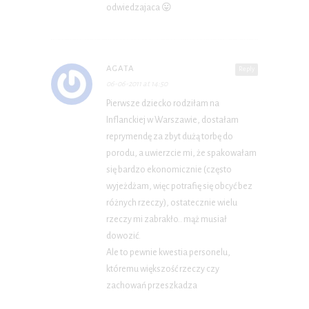
odwiedzajaca 😛
AGATA
Reply
06-06-2011 at 14:50
Pierwsze dziecko rodziłam na
Inflanckiej w Warszawie, dostałam
reprymendę za zbyt dużą torbę do
porodu, a uwierzcie mi, że spakowałam
się bardzo ekonomicznie (często
wyjeżdżam, więc potrafię się obcyć bez
różnych rzeczy), ostatecznie wielu
rzeczy mi zabrakło.. mąż musiał
dowozić.
Ale to pewnie kwestia personelu,
któremu większość rzeczy czy
zachowań przeszkadza