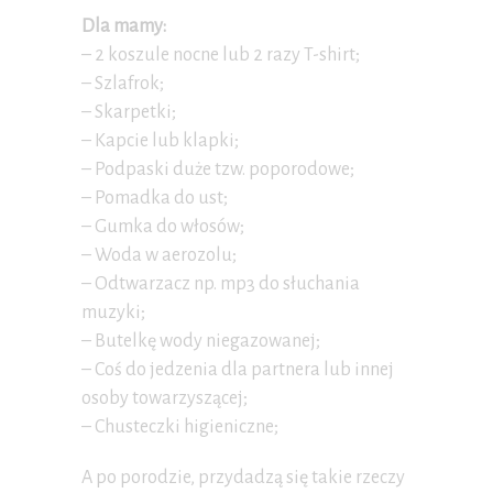
Dla mamy:
– 2 koszule nocne lub 2 razy T-shirt;
– Szlafrok;
– Skarpetki;
– Kapcie lub klapki;
– Podpaski duże tzw. poporodowe;
– Pomadka do ust;
– Gumka do włosów;
– Woda w aerozolu;
– Odtwarzacz np. mp3 do słuchania
muzyki;
– Butelkę wody niegazowanej;
– Coś do jedzenia dla partnera lub innej
osoby towarzyszącej;
– Chusteczki higieniczne;
A po porodzie, przydadzą się takie rzeczy