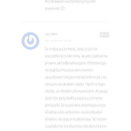
Pozdrawiam wszystkie przyszłe
mamuśki 🙂
IWONA
Reply
06-05-2011 at 08:58
Ja rodzę w czerwcu, więc jeszcze
wszystko przede mną. Warto zabrać na
pewno wkładki laktacyjne i Octenisept-
do pępka i można nim również
spryskiwać ranę po nacięciu krocza czy
ranę po cesarskim cięciu. Oprócz tego
myślę, że chusteczki nawilżane do pupy
dziecka-przydadzą się przy zmianie
pieluszki. Ja na pewno wezmę jeszcze
Alantan plus w kremie-na brodawki i
również do pupci maleństwa. W moim
szpitalu nie trzeba mieć dla dziecka nic