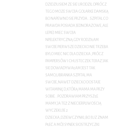
DZIDZIUSIEM ZE SIE URODZIL.OPRÓCZ
TEGO MOZE SWOJA GOLARKE DAMSKĄ
BO NAPEWNO SIE PRZYDA…SZPITAL CO
PRAWDA POSIADA JEDNORAZOWE,ALE
LEPIEJ MIEC SWOJA
NP.ELEKTRYCZNĄ.GDY RODZIŁAM
SWOJE PIERWSZE DZIECKO NIE TRZEBA
BYLO MIEC NIC DLA DZIECKA ,PRÓCZ
PAMPERSÓW I CHUSTECZEK.TERAZ JAK
SIE DOWIADYWAŁAM JEST TAK
SAMO,UBRANKA SZPITAL MA
SWOJE,NAWET DZIECKO DOSTAJE
WITAMINĘ D,KTÓRĄ MAMA MA PRZY
SOBIE…POZDRAWIAM PRZYSZŁE
MAMY,JA TEŻ Z NIECIERPLIWOŚCIĄ
WYCZEKUJE 2
DZIECKA,DZIEWCZYNKI,BO JUZ ZNAM
PŁEĆ.A MÓJ SYNEK SIOSTRZYCZKI.