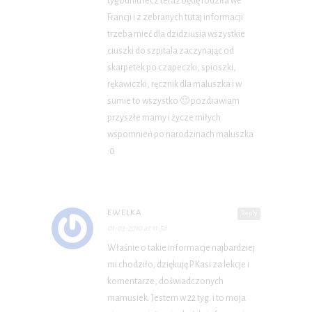
tygodniu lecz teraz będę rodziła we
Francji i z zebranych tutaj informacji
trzeba mieć dla dzidziusia wszystkie
ciuszki do szpitala zaczynając od
skarpetek po czapeczki, spioszki,
rękawiczki, ręcznik dla maluszka i w
sumie to wszystko 🙂 pozdrawiam
przyszłe mamy i życze miłych
wspomnień po narodzinach maluszka
:0
EWELKA
Reply
01-03-2010 at 11:58
Właśnie o takie informacje najbardziej
mi chodziło, dziękuję P. Kasi za lekcje i
komentarze, doświadczonych
mamusiek. Jestem w 22 tyg. i to moja