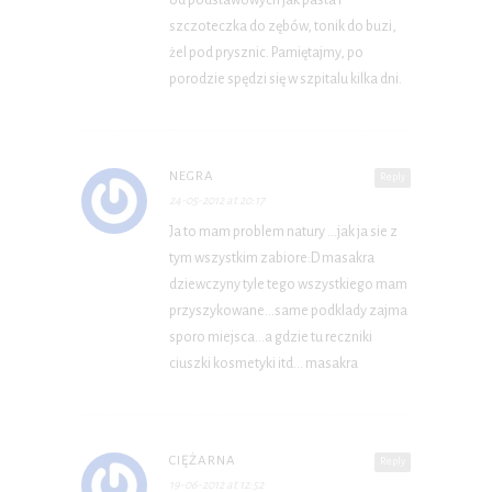
od podstawowych jak pasta i
szczoteczka do zębów, tonik do buzi,
żel pod prysznic. Pamiętajmy, po
porodzie spędzi się w szpitalu kilka dni.
NEGRA
Reply
24-05-2012 at 20:17
Ja to mam problem natury …jak ja sie z
tym wszystkim zabiore:D masakra
dziewczyny tyle tego wszystkiego mam
przyszykowane…same podklady zajma
sporo miejsca…a gdzie tu reczniki
ciuszki kosmetyki itd… masakra
CIĘŻARNA
Reply
19-06-2012 at 12:52