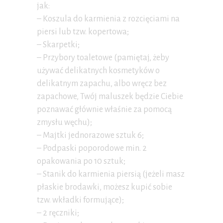
jak:
– Koszula do karmienia z rozcięciami na
piersi lub tzw. kopertowa;
– Skarpetki;
– Przybory toaletowe (pamiętaj, żeby
używać delikatnych kosmetyków o
delikatnym zapachu, albo wręcz bez
zapachowe, Twój maluszek będzie Ciebie
poznawać głównie właśnie za pomocą
zmysłu węchu);
– Majtki jednorazowe sztuk 6;
– Podpaski poporodowe min. 2
opakowania po 10 sztuk;
– Stanik do karmienia piersią (jeżeli masz
płaskie brodawki, możesz kupić sobie
tzw. wkładki formujące);
– 2 ręczniki;