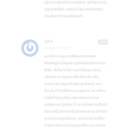
oprócz ubranka na wyjście, pampersów
(opcjonalnie-szpital zapewnia tetrę) i
chusteczek nawilżanych.
ANIA
Reply
19-05-2011 at 19:05
ja rodze na poczatku wrzesnia w
Norwegii i tutaj do szpitala trzeba miec
tylko: dokumenty o przebiegu ciazy,
ubranie na wyjscie dla dziecka i dla
mnie( cos wygodnego np dresy), no i
kocyk z fotelikiem na wyjscie, bo tak to
szpital wszystko zapewnia na czas
pobytu w szpitalu 🙂 no i pizam zadnych
nie trzeba bo kazda dziewczyna chodzi
w czyms wygodnym, ze czesto trudno
rozpoznac czy to pacjentka czy osoba