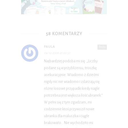
58 KOMENTARZY
PAULA
Reply
04-12-2008 at 00:52
Najbardziej podoba mi się: „Liczby
podane są w przybliżeniu, troszkę
asekuracyjnie. Wiadomo z dziećmi
nigdy nic nie wiadomo i zdarzają się
różne losowe przypadki kiedy nagle
potrzebna jest większa ilość ubranek.”
W pełni się z tym zgadzam, mi
codziennie ktoś przywoził nowe
ubranka dla maluszka i ciągle
brakowało… Nie wychodziło mi