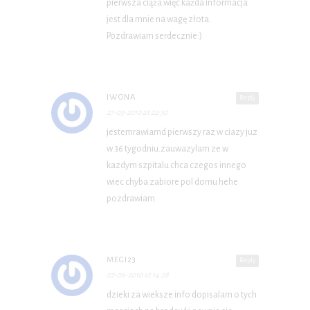
pierwsza ciąża więc każda informacja
jest dla mnie na wagę złota.
Pozdrawiam serdecznie:)
IWONA
Reply
27-03-2010 at 22:30
jestemrawiamd pierwszy raz w ciazy juz
w 36 tygodniu.zauwazylam ze w
kazdym szpitalu chca czegos innego
wiec chyba zabiore pol domu hehe
pozdrawiam
MEGI23
Reply
07-09-2010 at 14:28
dzieki za wieksze info dopisalam o tych