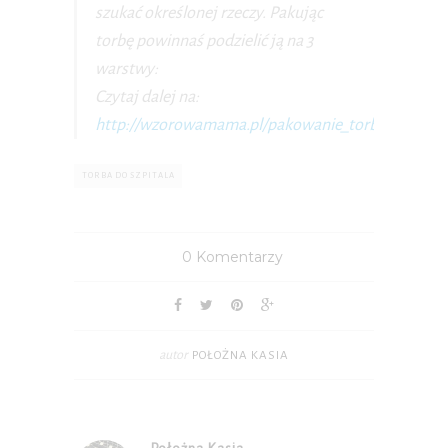
szukać określonej rzeczy. Pakując
torbę powinnaś podzielić ją na 3
warstwy:
Czytaj dalej na:
http://wzorowamama.pl/pakowanie_torby_do_szpit
TORBA DO SZPITALA
0 Komentarzy
autor
POŁOŻNA KASIA