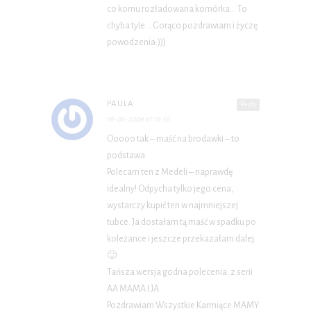
co komu rozładowana komórka… To
chyba tyle… Gorąco pozdrawiam i życzę
powodzenia:)))
PAULA
Reply
18-06-2009 at 19:56
Ooooo tak – maść na brodawki – to
podstawa.
Polecam ten z Medeli – naprawdę
idealny! Odpycha tylko jego cena,
wystarczy kupić ten w najmniejszej
tubce. Ja dostałam tą maść w spadku po
koleżance i jeszcze przekazałam dalej.
🙂
Tańsza wersja godna polecenia: z serii
AA MAMA I JA.
Pozdrawiam Wszystkie Karmiące MAMY