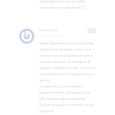
zmienianie pieluszek i wszystko
znajdowało się na ubrankach 🙂
MARCELINA
Reply
22-12-2008 at 10:59
Warto dopytać się wcześniej w szpitalu,
w którym ma się zamiar rodzić, czy w
czasie pobytu dziecko ubierane jest w
szpitalne ubranka, czy we własne. W
szpitalu, w którym rodziłam, we własne
ubranka ubierano dziecko dopiero przy
wypisie.
To samo dotyczy stosowanych
pieluszek. U mnie „dozwolone” były
tylko tetrowe (zapewniał szpital).
Dopiero na wyjście można było założyć
pampersa.