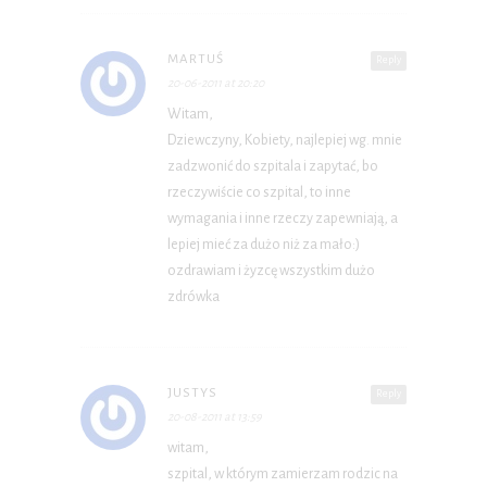
MARTUŚ
Reply
20-06-2011 at 20:20
Witam,
Dziewczyny, Kobiety, najlepiej wg. mnie
zadzwonić do szpitala i zapytać, bo
rzeczywiście co szpital, to inne
wymagania i inne rzeczy zapewniają, a
lepiej mieć za dużo niż za mało:)
ozdrawiam i żyzcę wszystkim dużo
zdrówka
JUSTYS
Reply
20-08-2011 at 13:59
witam,
szpital, w którym zamierzam rodzic na