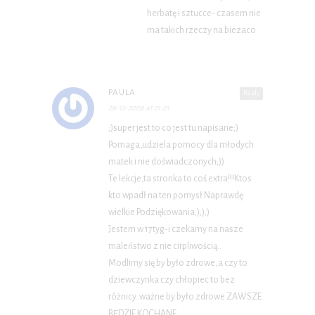
herbatę i sztucce- czasem nie
ma takich rzeczy na biezaco
PAULA
Reply
29-12-2009 at 21:01
;)super jest to co jest tu napisane;)
Pomaga,udziela pomocy dla młodych
matek i nie doświadczonych;))
Te lekcje,ta stronka to coś extra!!!Ktos
kto wpadł na ten pomysł Naprawdę
wielkie Podziękowania;););)
Jestem w 17tyg-i czekamy na nasze
maleństwo z nie cirpliwością..
Modlimy się by było zdrowe,a czy to
dziewczynka czy chłopiec to bez
różnicy..ważne by było zdrowe ZAWSZE
BĘDZIE KOCHANE