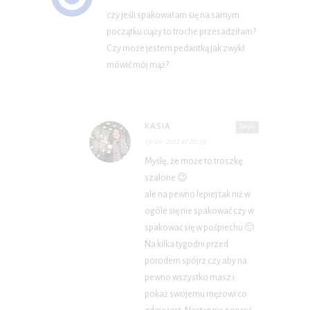
czy jeśli spakowałam się na samym
początku ciąży to troche przesadziłam?
Czy może jestem pedantką jak zwykł
mówić mój mąż?
KASIA
Reply
19-06-2012 at 20:34
Myślę, że może to troszkę
szalone 😉
ale na pewno lepiej tak niż w
ogóle się nie spakować czy w
spakować się w pośpiechu 🙂
Na kilka tygodni przed
porodem spójrz czy aby na
pewno wszystko masz i
pokaż swojemu mężowi co