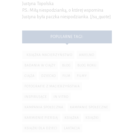
Justyna Topolska
P.S.: Miłą niespodzianką, o której wspomina
Justyna była paczka niespodzianka. [/su_quote]
POPULARNE TAGI:
. KSIĄŻKA MACIERZYŃSTWO
ANIELNO
BADANIA W CIĄŻY
BLOG
BLOG ROKU
CIĄŻA
DZIECKO
FILM
FILMY
FOTOGRAFIE Z MACIERZYŃSTWA
INSPIRUJĄCE
IN VITRO
KAMPANIA SPOŁECZNA
KAMPANIE SPOŁECZNE
KARMIENIE PIERSIĄ
KSIĄŻKA
KSIĄŻKI
KSIĄŻKI DLA DZIECI
LAKTACJA