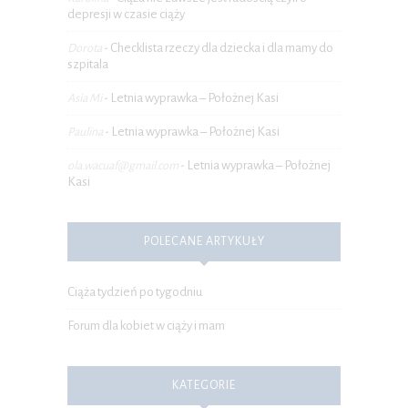
depresji w czasie ciąży
Checklista rzeczy dla dziecka i dla mamy do
Dorota
-
szpitala
Letnia wyprawka – Położnej Kasi
Asia Mi
-
Letnia wyprawka – Położnej Kasi
Paulina
-
Letnia wyprawka – Położnej
ola.wacuaf@gmail.com
-
Kasi
POLECANE ARTYKUŁY
Ciąża tydzień po tygodniu
Forum dla kobiet w ciąży i mam
KATEGORIE