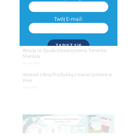
Twój E-mail:
SHARE WEEK 2016 czyli autorzy polecają
autorów
24-03-2016
ZAPISZ SIĘ
Relacja ze Zjazdu Stowarzyszenia Trenerów
Shantala
P.S. W każdej chwili możesz wypisać się z kursu.
24-09-2012
Wywiad z Anią Przybylską o macierzyństwie w
Vivie
13-12-2011