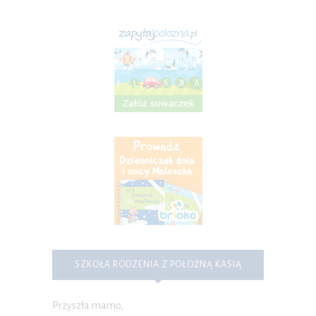
SZKOŁA RODZENIA Z POŁOŻNĄ KASIĄ
Przyszła mamo,