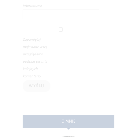
internetowa
Zapamiętaj
moje dane w tej
przeglądarce
podczas pisania
kolejnych
komentarzy.
O MNIE