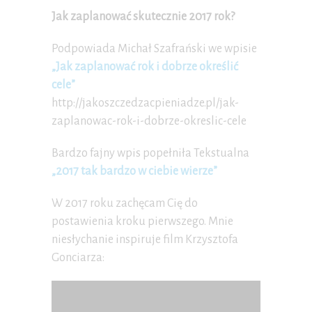
Jak zaplanować skutecznie 2017 rok?
Podpowiada Michał Szafrański we wpisie
„Jak zaplanować rok i dobrze określić
cele”
http://jakoszczedzacpieniadze.pl/jak-
zaplanowac-rok-i-dobrze-okreslic-cele
Bardzo fajny wpis popełniła Tekstualna
„2017 tak bardzo w ciebie wierze”
W 2017 roku zachęcam Cię do
postawienia kroku pierwszego. Mnie
niesłychanie inspiruje film Krzysztofa
Gonciarza: