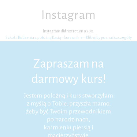
Instagram
Instagram did not return a 200.
Szkoła Rodzenia z położną Kasią – kurs online – Kliknij by poznać szczegóły
Zapraszam na
darmowy kurs!
Jestem położną i kurs stworzyłam
z myślą o Tobie, przyszła mamo,
żeby być Twoim przewodnikiem
po narodzinach,
karmieniu piersią i
macierzyństwie.