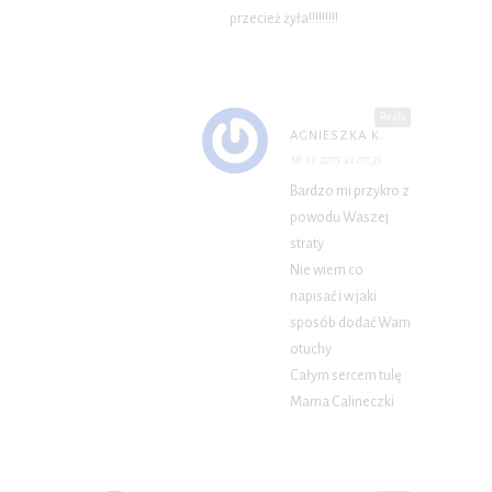
przecież żyła!!!!!!!!!
Reply
AGNIESZKA K.
18-11-2015 at 07:31
Bardzo mi przykro z
powodu Waszej
straty
Nie wiem co
napisać i w jaki
sposób dodać Wam
otuchy
Całym sercem tulę
Mama Calineczki