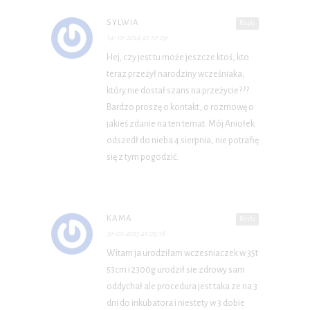
SYLWIA
Reply
14-10-2014 at 10:09
Hej, czy jest tu może jeszcze ktoś, kto
teraz przeżył narodziny wcześniaka,
który nie dostał szans na przeżycie???
Bardzo proszę o kontakt, o rozmowę o
jakieś zdanie na ten temat. Mój Aniołek
odszedł do nieba 4 sierpnia, nie potrafię
się z tym pogodzić.
KAMA
Reply
31-01-2015 at 05:16
Witam ja urodziłam wczesniaczek w 35t
53cm i 2300g urodził sie zdrowy sam
oddychał ale procedura jest taka ze na 3
dni do inkubatora i niestety w 3 dobie