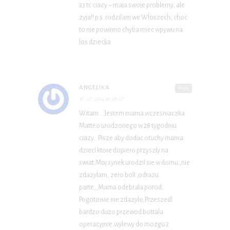
23 tc ciazy – maja swoje problemy, ale
zyja!! p.s. rodzilam we Wloszech, choc
to nie powinno chyba miec wpywu na
los dziecka
ANGELIKA
Reply
31-07-2014 at 23:07
Witam …Jestem mama wczesniaczka
Matteo urodzonego w 28 tygodniu
ciazy…Pisze aby dodac otuchy mama
dzieci ktore dopiero przyszly na
swiat.Moj synek urodzil sie w domu ,nie
zdazylam, zero boli ,odrazu
parte,,Mama odebrala porod…
Pogotowie nie zdazylo,Przeszedl
bardzo duzo przewod bottala
operacyjnie,wylewy do mozgu 2