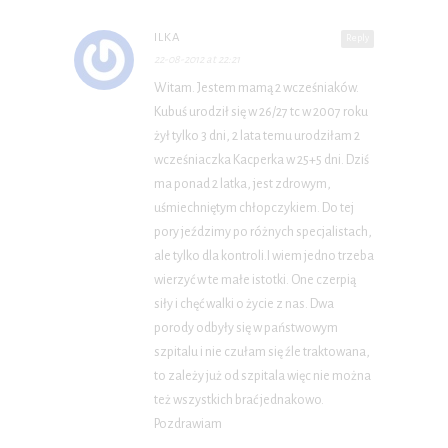
ILKA
Reply
22-08-2012 at 22:21
Witam. Jestem mamą 2 wcześniaków.
Kubuś urodził się w 26/27 tc w 2007 roku
żył tylko 3 dni, 2 lata temu urodziłam 2
wcześniaczka Kacperka w 25+5 dni. Dziś
ma ponad 2 latka, jest zdrowym,
uśmiechniętym chłopczykiem. Do tej
pory jeździmy po różnych specjalistach,
ale tylko dla kontroli.I wiem jedno trzeba
wierzyć w te małe istotki. One czerpią
siły i chęć walki o życie z nas. Dwa
porody odbyły się w państwowym
szpitalu i nie czułam się źle traktowana,
to zależy już od szpitala więc nie można
też wszystkich brać jednakowo.
Pozdrawiam