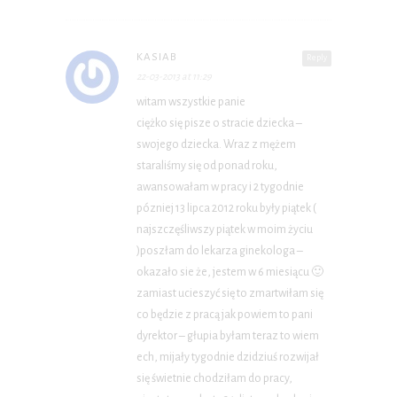
KASIAB
Reply
22-03-2013 at 11:29
witam wszystkie panie
ciężko się pisze o stracie dziecka –
swojego dziecka. Wraz z mężem
staraliśmy się od ponad roku,
awansowałam w pracy i 2 tygodnie
pózniej 13 lipca 2012 roku były piątek (
najszczęśliwszy piątek w moim życiu
)poszłam do lekarza ginekologa –
okazało sie że, jestem w 6 miesiącu 🙂
zamiast ucieszyć się to zmartwiłam się
co będzie z pracą jak powiem to pani
dyrektor – głupia byłam teraz to wiem
ech, mijały tygodnie dzidziuś rozwijał
się świetnie chodziłam do pracy,