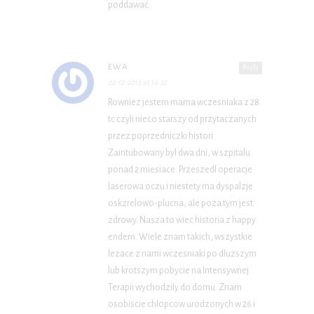
poddawać.
EWA
Reply
22-12-2013 at 14:22
Rowniez jestem mama wczesniaka z 28
tc czyli nieco starszy od przytaczanych
przez poprzedniczki histori.
Zaintubowany byl dwa dni, w szpitalu
ponad 2 miesiace. Przeszedl operacje
laserowa oczu i niestety ma dyspalzje
oskzrelowo-plucna, ale poza tym jest
zdrowy. Nasza to wiec historia z happy
endem. Wiele znam takich, wszystkie
lezace z nami wczesniaki po dluzszym
lub krotszym pobycie na Intensywnej
Terapii wychodzily do domu. Znam
osobiscie chlopcow urodzonych w 26 i