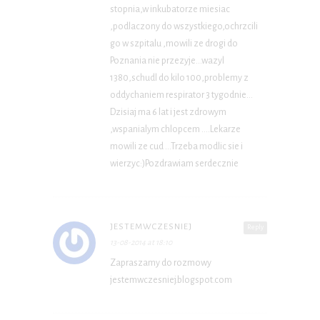
stopnia,w inkubatorze miesiac
,podlaczony do wszystkiego,ochrzcili
go w szpitalu ,mowili ze drogi do
Poznania nie przezyje…wazyl
1380,schudl do kilo 100,problemy z
oddychaniem respirator 3 tygodnie…
Dzisiaj ma 6 lat i jest zdrowym
,wspanialym chlopcem ….Lekarze
mowili ze cud …Trzeba modlic sie i
wierzyc:)Pozdrawiam serdecznie
JESTEMWCZESNIEJ
Reply
13-08-2014 at 18:10
Zapraszamy do rozmowy
jestemwczesniej.blogspot.com