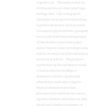
zegarek 17:50 … Mój synek urodził się
18:09 ja niestety nie zobaczyłam Jego
tamtego dnia… Gdy na drugi dzień
obudziłam sie przyjechał mój kochany
mąż który tak dzielnie dzień wcześniej
za ścianą był gdy ja rodziłam, pamiętam
jeszcze jak mówił ratuj siebie pamiętaj
🙂 We wtorek 27 pojechałam piętro
wyżej z męzem zobaczyć mojego synka
miał 32 cm i wazył 740 g był najmniejszy
urodzony 26 tydzień … Minął tydzień
uspokoiłam się chociaż lekarze mówili
,e mam podchodzić do Niego z
dystansem, niestety 3 grudnia gdy
odwiedziłam synka wraz z mężem
lekarz powiedział że przestały
pracować nerki i synek nie ma szans w
tygodniu odejdzie załamałam się, dwa
dni pózniej 5 grudnia o godzinie 7:22