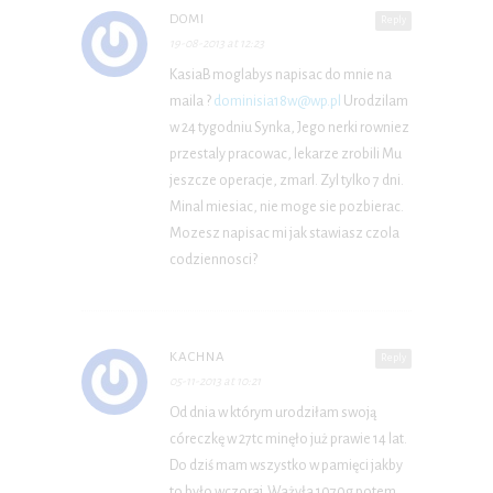
DOMI
Reply
19-08-2013 at 12:23
KasiaB moglabys napisac do mnie na
maila ?
dominisia18w@wp.pl
Urodzilam
w 24 tygodniu Synka, Jego nerki rowniez
przestaly pracowac, lekarze zrobili Mu
jeszcze operacje, zmarl. Zyl tylko 7 dni.
Minal miesiac, nie moge sie pozbierac.
Mozesz napisac mi jak stawiasz czola
codziennosci?
KACHNA
Reply
05-11-2013 at 10:21
Od dnia w którym urodziłam swoją
córeczkę w 27tc minęło już prawie 14 lat.
Do dziś mam wszystko w pamięci jakby
to było wczoraj. Ważyła 1070g potem