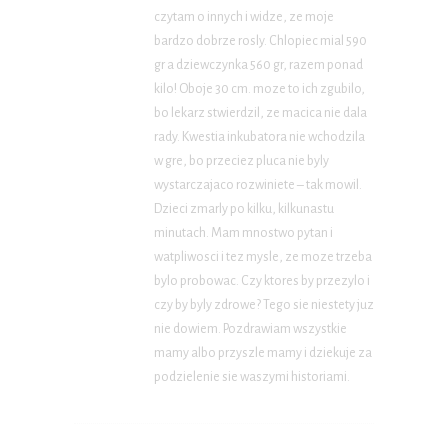
czytam o innych i widze, ze moje
bardzo dobrze rosly. Chlopiec mial 590
gr a dziewczynka 560 gr, razem ponad
kilo! Oboje 30 cm. moze to ich zgubilo,
bo lekarz stwierdzil, ze macica nie dala
rady. Kwestia inkubatora nie wchodzila
w gre, bo przeciez pluca nie byly
wystarczajaco rozwiniete – tak mowil.
Dzieci zmarly po kilku, kilkunastu
minutach. Mam mnostwo pytan i
watpliwosci i tez mysle, ze moze trzeba
bylo probowac. Czy ktores by przezylo i
czy by byly zdrowe? Tego sie niestety juz
nie dowiem. Pozdrawiam wszystkie
mamy albo przyszle mamy i dziekuje za
podzielenie sie waszymi historiami.