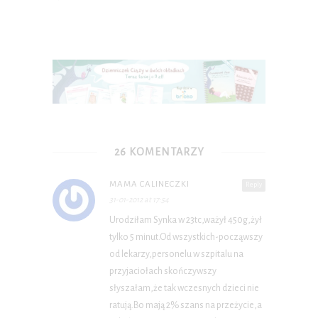
26 KOMENTARZY
MAMA CALINECZKI
Reply
31-01-2012 at 17:54
Urodziłam Synka w 23tc,ważył 450g,żył
tylko 5 minut.Od wszystkich-począwszy
od lekarzy,personelu w szpitalu na
przyjaciołach skończywszy
słyszałam,że tak wczesnych dzieci nie
ratują.Bo mają 2% szans na przeżycie,a