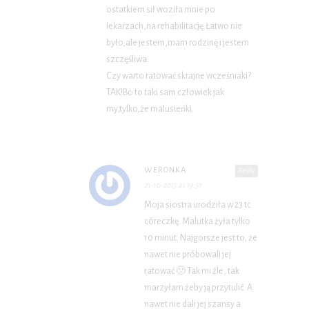
ostatkiem sił woziła mnie po
lekarzach,na rehabilitację.Łatwo nie
było,ale jestem,mam rodzinę i jestem
szczęśliwa.
Czy warto ratować skrajne wcześniaki?
TAK!Bo to taki sam człowiek jak
my,tylko,że malusieńki.
WERONKA
Reply
21-10-2015 at 19:51
Moja siostra urodziła w 23 tc
córeczkę. Malutka żyła tylko
10 minut. Najgorsze jest to, że
nawet nie próbowali jej
ratować 🙁 Tak mi źle, tak
marzyłam żeby ją przytulić. A
nawet nie dali jej szansy a