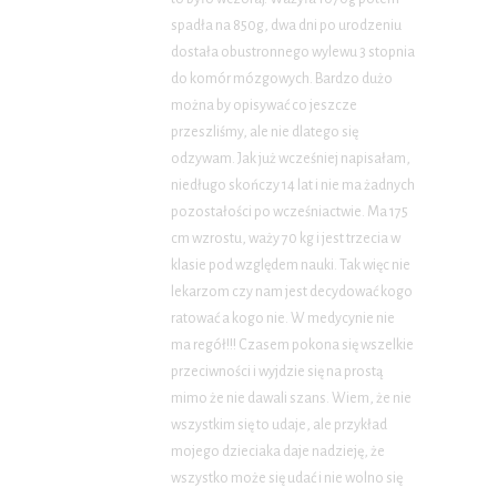
spadła na 850g, dwa dni po urodzeniu
dostała obustronnego wylewu 3 stopnia
do komór mózgowych. Bardzo dużo
można by opisywać co jeszcze
przeszliśmy, ale nie dlatego się
odzywam. Jak już wcześniej napisałam,
niedługo skończy 14 lat i nie ma żadnych
pozostałości po wcześniactwie. Ma 175
cm wzrostu, waży 70 kg i jest trzecia w
klasie pod względem nauki. Tak więc nie
lekarzom czy nam jest decydować kogo
ratować a kogo nie. W medycynie nie
ma regół!!! Czasem pokona się wszelkie
przeciwności i wyjdzie się na prostą
mimo że nie dawali szans. Wiem, że nie
wszystkim się to udaje, ale przykład
mojego dzieciaka daje nadzieję, że
wszystko może się udać i nie wolno się