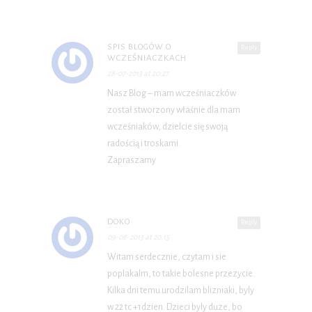
SPIS BLOGÓW O
Reply
WCZEŚNIACZKACH
28-07-2013 at 20:27
Nasz Blog – mam wcześniaczków
został stworzony właśnie dla mam
wcześniaków, dzielcie się swoją
radością i troskami.
Zapraszamy
DOKO
Reply
09-08-2013 at 20:15
Witam serdecznie, czytam i sie
poplakalm, to takie bolesne przezycie.
Kilka dni temu urodzilam blizniaki, byly
w 22 tc +1dzien. Dzieci byly duze, bo