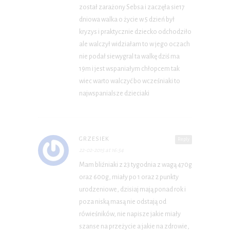
został zarażony Sebsa i zaczęła sie17
dniowa walka o życie w 5 dzień był
kryzys i praktycznie dziecko odchodziło
ale walczył widziałam to w jego oczach
nie podał siewygral ta walkę dziś ma
19m i jest wspaniałym chłopcem tak
wiec warto walczyć bo wcześniaki to
najwspanialsze dzieciaki
GRZESIEK
Reply
22-02-2015 at 16:54
Mam bliźniaki z 23 tygodnia z wagą 470g
oraz 600g, miały po 1 oraz 2 punkty
urodzeniowe, dzisiaj mają ponad rok i
poza niską masą nie odstają od
rówieśników, nie napisze jakie miały
szanse na przeżycie a jakie na zdrowie,