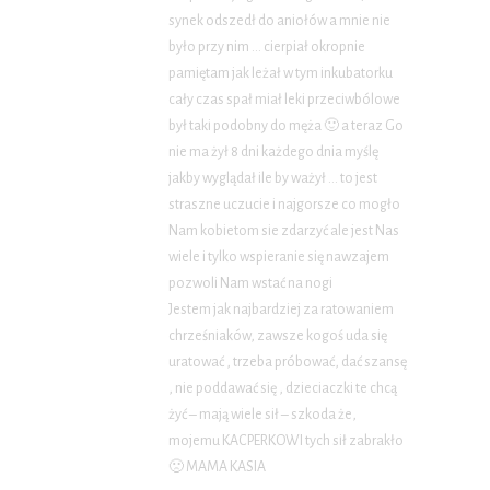
synek odszedł do aniołów a mnie nie
było przy nim … cierpiał okropnie
pamiętam jak leżał w tym inkubatorku
cały czas spał miał leki przeciwbólowe
był taki podobny do męża 🙂 a teraz Go
nie ma żył 8 dni każdego dnia myślę
jakby wyglądał ile by ważył … to jest
straszne uczucie i najgorsze co mogło
Nam kobietom sie zdarzyć ale jest Nas
wiele i tylko wspieranie się nawzajem
pozwoli Nam wstać na nogi
Jestem jak najbardziej za ratowaniem
chrześniaków, zawsze kogoś uda się
uratować , trzeba próbować, dać szansę
, nie poddawać się , dzieciaczki te chcą
żyć – mają wiele sił – szkoda że,
mojemu KACPERKOWI tych sił zabrakło
🙁 MAMA KASIA