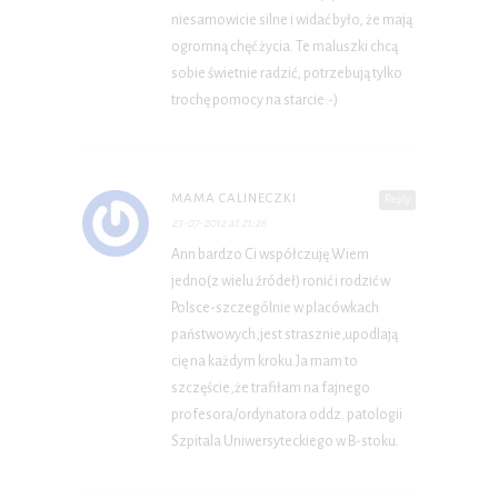
niesamowicie silne i widać było, że mają
ogromną chęć życia. Te maluszki chcą
sobie świetnie radzić, potrzebują tylko
trochę pomocy na starcie:-)
MAMA CALINECZKI
Reply
23-07-2012 at 21:26
Ann bardzo Ci współczuję.Wiem
jedno(z wielu źródeł) ronić i rodzić w
Polsce-szczególnie w placówkach
państwowych,jest strasznie,upodlają
cię na każdym kroku.Ja mam to
szczęście,że trafiłam na fajnego
profesora/ordynatora oddz. patologii
Szpitala Uniwersyteckiego w B-stoku.