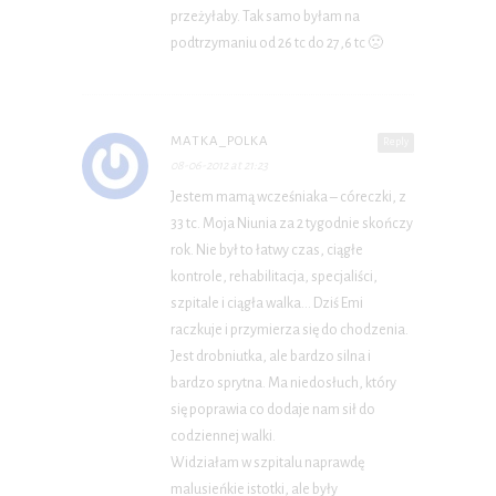
przeżyłaby. Tak samo byłam na
podtrzymaniu od 26 tc do 27,6 tc 🙁
MATKA_POLKA
Reply
08-06-2012 at 21:23
Jestem mamą wcześniaka – córeczki, z
33 tc. Moja Niunia za 2 tygodnie skończy
rok. Nie był to łatwy czas, ciągłe
kontrole, rehabilitacja, specjaliści,
szpitale i ciągła walka… Dziś Emi
raczkuje i przymierza się do chodzenia.
Jest drobniutka, ale bardzo silna i
bardzo sprytna. Ma niedosłuch, który
się poprawia co dodaje nam sił do
codziennej walki.
Widziałam w szpitalu naprawdę
malusieńkie istotki, ale były