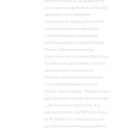
niestety w sobotę 24. listopada zle sie
poczułam i zaczęły wody mi odchodzić
wtedy jeszcze nie świadomie
pojechałam do szpitala w Tczewie bo
tutaj mieszkam bo szeregu badań
powiedzieli mi pani zaczęła akcję
porodową wystraszona wysłuchałam
lekarza, zadzwonili po karetkę i
pojechaliśmy do Gdańska na Kliniczną w
Tczewie nie mogli mi pomóc. Porób mi
wstrzymali do poniedziałku 26
listopada, niestety mój synek bardzo
chciał wyjść był barkowo ułożony,
lekarze zalecili cesarkę .. Ostatnie słowa
jakie pamiętam co lekarz do mnie mówił
: „Jak dziecko ma mieć na imię.. A ja
odpowiedziałam „KACPER” na to lekarz,
to My będziemy Go tutaj wołać a pani
życze kolorowych snów spojrzałam na