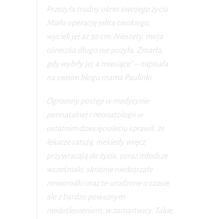
Przeżyła trudny okres swojego życia.
Miała operację jelita cienkiego,
wycieli jej aż 30 cm. Niestety, moja
córeczka długo nie pożyła. Zmarła,
gdy wybiły jej 4 miesiące” – napisała
na swoim blogu mama Paulinki.
Ogromny postęp w medycynie
perinatalnej i neonatologii w
ostatnim dziesięcioleciu sprawił, że
lekarze ratują, niekiedy wręcz
przywracają do życia, coraz młodsze
wcześniaki, skrajnie niedojrzałe
noworodki oraz te urodzone o czasie,
ale z bardzo poważnym
niedotlenieniem, w zamartwicy. Takie,