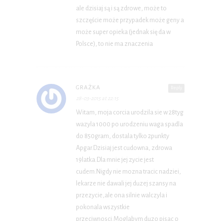
ale dzisiaj są i są zdrowe, może to
szczęście może przypadek może geny a
może super opieka (jednak się da w
Polsce), to nie ma znaczenia
GRAŻKA
Reply
28-03-2015 at 22:15
Witam, moja corcia urodzila sie w 28tyg
wazyla 1000 po urodzeniu waga spadla
do 850gram, dostala tylko 2punkty
Apgar.Dzisiaj jest cudowna, zdrowa
19latka.Dla mnie jej zycie jest
cudem.Nigdy nie mozna tracic nadziei,
lekarze nie dawali jej duzej szansy na
przezycie,ale ona silnie walczyla i
pokonala wszystkie
przeciwnosci.Moglabym duzo pisac o