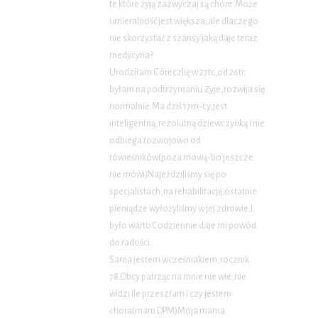
te które żyją zazwyczaj są chore.Może
umieralność jest większa,ale dlaczego
nie skorzystać z szansy jaką daje teraz
medycyna?
Urodziłam Córeczkę w 27tc,od 26tc
byłam na podtrzymaniu.Żyje,rozwija się
normalnie.Ma dziś 17m-cy,jest
inteligentną,rezolutną dziewczynką i nie
odbiega rozwojowo od
rówieśników(poza mową-bo jeszcze
nie mówi)Najeździliśmy się po
specjalistach,na rehabilitację,ostatnie
pieniądze wyłożyliśmy w jej zdrowie.I
było warto.Codziennie daje mi powód
do radości…
Sama jestem wcześniakiem,rocznik
78.Obcy patrząc na mnie nie wie,nie
widzi ile przeszłam i czy jestem
chora(mam DPM)Moja mama