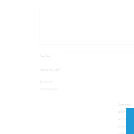
Nazwa
*
Adres e-mail
*
Witryna
internetowa
Zapamięta
moje dane 
przegląda
podczas pi
kolejnych