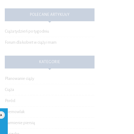
POLECANE ARTYKUŁY
Ciąża tydzień po tygodniu
Forum dla kobiet w ciąży i mam
KATEGORIE
Planowanie ciąży
Ciąża
Poród
Niemowlak
Karmienie piersią
Dziecko