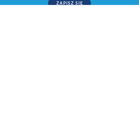
ZAPISZ SIĘ
P.S. W każdej chwili możesz wypisać się z kursu.