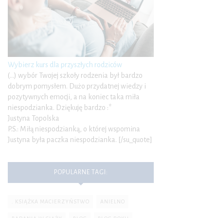
Wybierz kurs dla przyszłych rodziców
(…) wybór Twojej szkoły rodzenia był bardzo
dobrym pomysłem. Dużo przydatnej wiedzy i
pozytywnych emocji, a na koniec taka miła
niespodzianka. Dziękuję bardzo :*
Justyna Topolska
P.S.: Miłą niespodzianką, o której wspomina
Justyna była paczka niespodzianka. [/su_quote]
POPULARNE TAGI:
. KSIĄŻKA MACIERZYŃSTWO
ANIELNO