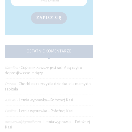
ZAPISZ SIĘ
OSTATNIE KOMENTARZE
Ciąża nie zawsze jest radością czyli o
Karolina
-
depresji w czasie ciąży
Checklista rzeczy dla dziecka i dla mamy do
Dorota
-
szpitala
Letnia wyprawka – Położnej Kasi
Asia Mi
-
Letnia wyprawka – Położnej Kasi
Paulina
-
Letnia wyprawka – Położnej
ola.wacuaf@gmail.com
-
Kasi