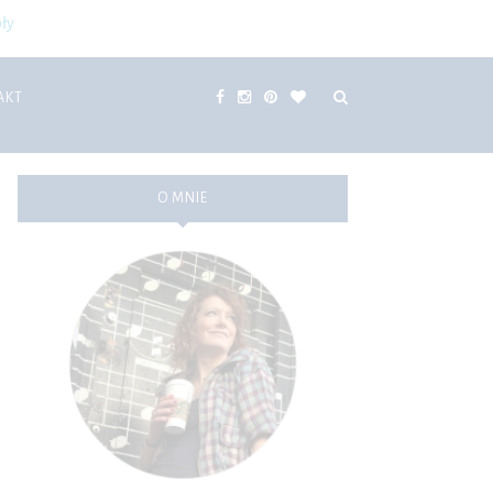
ły
AKT
O MNIE