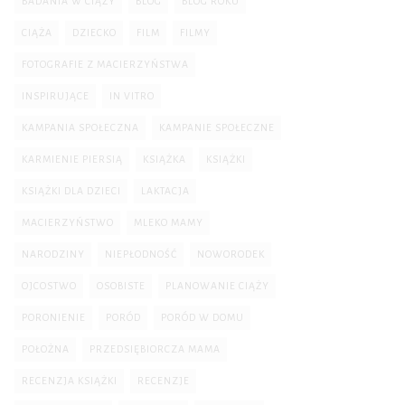
BADANIA W CIĄŻY
BLOG
BLOG ROKU
CIĄŻA
DZIECKO
FILM
FILMY
FOTOGRAFIE Z MACIERZYŃSTWA
INSPIRUJĄCE
IN VITRO
KAMPANIA SPOŁECZNA
KAMPANIE SPOŁECZNE
KARMIENIE PIERSIĄ
KSIĄŻKA
KSIĄŻKI
KSIĄŻKI DLA DZIECI
LAKTACJA
MACIERZYŃSTWO
MLEKO MAMY
NARODZINY
NIEPŁODNOŚĆ
NOWORODEK
OJCOSTWO
OSOBISTE
PLANOWANIE CIĄŻY
PORONIENIE
PORÓD
PORÓD W DOMU
POŁOŻNA
PRZEDSIĘBIORCZA MAMA
RECENZJA KSIĄŻKI
RECENZJE