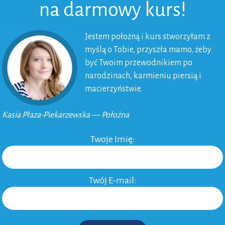
na darmowy kurs!
y.
Jestem położną i kurs stworzyłam z
myślą o Tobie, przyszła mamo, żeby
być Twoim przewodnikiem po
narodzinach, karmieniu piersią i
macierzyństwie.
Kasia Płaza-Piekarzewska — Położna
Twoje Imię:
Twój E-mail: