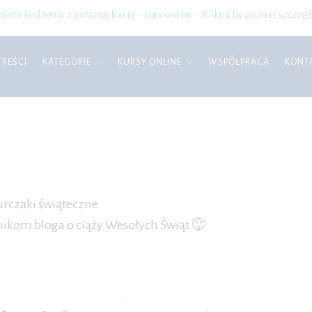
zkoła Rodzenia z położną Kasią – kurs online – Kliknij by poznać szczegó
TREŚCI
KATEGORIE
KURSY ONLINE
WSPÓŁPRACA
KONT
nikom bloga o ciąży Wesołych Świąt 🙂