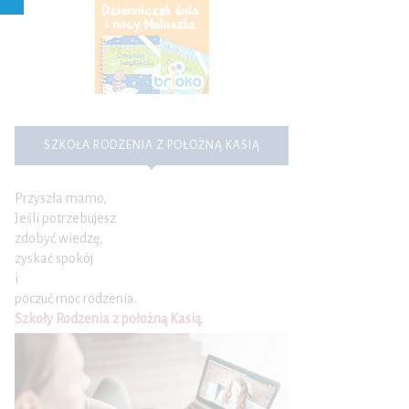
SZKOŁA RODZENIA Z POŁOŻNĄ KASIĄ
Przyszła mamo,
Jeśli potrzebujesz
zdobyć wiedzę,
zyskać spokój
i
poczuć moc rodzenia.
Szkoły Rodzenia z położną Kasią
.