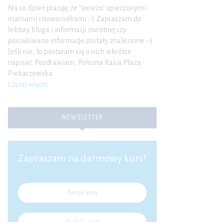
Na co dzień pracuję ze "świeżo" upieczonymi
mamami i noworodkami :-) Zapraszam do
lektury bloga i informacji zwrotnej czy
poszukiwane informacje zostały znalezione :-)
Jeśli nie, to postaram się o nich wkrótce
napisać. Pozdrawiam, Położna Kasia Płaza-
Piekarzewska
Czytaj więcej
NEWSLETTER
Zapraszam na darmowy kurs!