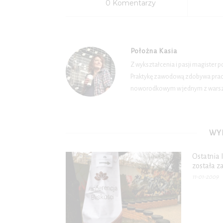
0 Komentarzy
Położna Kasia
Z wykształcenia i pasji magister 
Praktykę zawodową zdobywa pracuj
noworodkowym w jednym z warsza
WYB
Ostatnia 
została z
11-01-2009