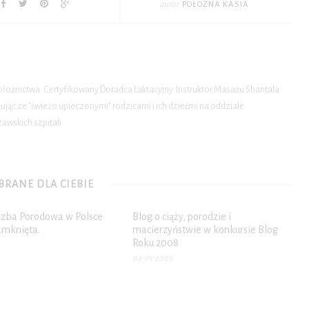
autor
POŁOŻNA KASIA
położnictwa. Certyfikowany Doradca Laktacyjny. Instruktor Masażu Shantala.
ąc ze "świeżo upieczonymi" rodzicami i ich dziećmi na oddziale
wskich szpitali.
RANE DLA CIEBIE
Izba Porodowa w Polsce
Blog o ciąży, porodzie i
amknięta.
macierzyństwie w konkursie Blog
Roku 2008
04-01-2009