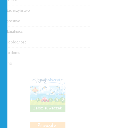
Macierzyństwo
Ojcostwo
Aktualności
Niepłodność
Do domu
Inne