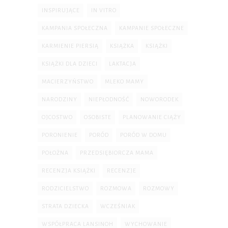
INSPIRUJĄCE
IN VITRO
KAMPANIA SPOŁECZNA
KAMPANIE SPOŁECZNE
KARMIENIE PIERSIĄ
KSIĄŻKA
KSIĄŻKI
KSIĄŻKI DLA DZIECI
LAKTACJA
MACIERZYŃSTWO
MLEKO MAMY
NARODZINY
NIEPŁODNOŚĆ
NOWORODEK
OJCOSTWO
OSOBISTE
PLANOWANIE CIĄŻY
PORONIENIE
PORÓD
PORÓD W DOMU
POŁOŻNA
PRZEDSIĘBIORCZA MAMA
RECENZJA KSIĄŻKI
RECENZJE
RODZICIELSTWO
ROZMOWA
ROZMOWY
STRATA DZIECKA
WCZEŚNIAK
WSPÓŁPRACA LANSINOH
WYCHOWANIE