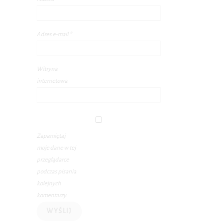
Adres e-mail
*
Witryna
internetowa
Zapamiętaj
moje dane w tej
przeglądarce
podczas pisania
kolejnych
komentarzy.