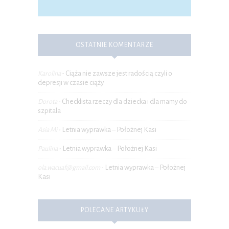
OSTATNIE KOMENTARZE
Ciąża nie zawsze jest radością czyli o
Karolina
-
depresji w czasie ciąży
Checklista rzeczy dla dziecka i dla mamy do
Dorota
-
szpitala
Letnia wyprawka – Położnej Kasi
Asia Mi
-
Letnia wyprawka – Położnej Kasi
Paulina
-
Letnia wyprawka – Położnej
ola.wacuaf@gmail.com
-
Kasi
POLECANE ARTYKUŁY