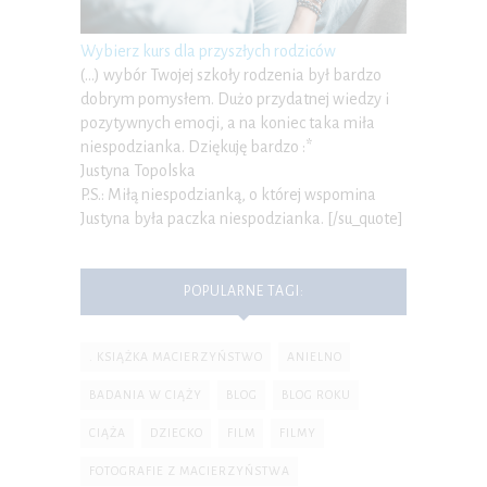
Wybierz kurs dla przyszłych rodziców
(…) wybór Twojej szkoły rodzenia był bardzo
dobrym pomysłem. Dużo przydatnej wiedzy i
pozytywnych emocji, a na koniec taka miła
niespodzianka. Dziękuję bardzo :*
Justyna Topolska
P.S.: Miłą niespodzianką, o której wspomina
Justyna była paczka niespodzianka. [/su_quote]
POPULARNE TAGI:
. KSIĄŻKA MACIERZYŃSTWO
ANIELNO
BADANIA W CIĄŻY
BLOG
BLOG ROKU
CIĄŻA
DZIECKO
FILM
FILMY
FOTOGRAFIE Z MACIERZYŃSTWA