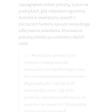
zapragnęłam zostać położną, byłam na
praktykach, gdy zdawałam egzaminy.
Autorka w rewelacyjny sposób z
poczuciem humoru opisuje swoją drogę
odkrywania powołania. Mianowicie,
położną została po urodzeniu dwóch
córek.
„(…) Przestałam spełniać się w
telewizji i zmianę zawodu
rozważałam już od dłuższego czasu,
lecz zainteresowanie położnictwem
długo walczyło z niechęcią do
powrotu do szkoły. Gdy córki
podrosły, nabrałam przekonania, że
podołam tej nowej roli. Może jednak
istniał gdzieś równoległy