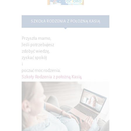
SZKOŁA RODZENIA Z POŁOŻNĄ KASIĄ
Przyszła mamo,
Jeśli potrzebujesz
zdobyć wiedzę,
zyskać spokój
i
poczuć moc rodzenia.
Szkoły Rodzenia z położną Kasią
.