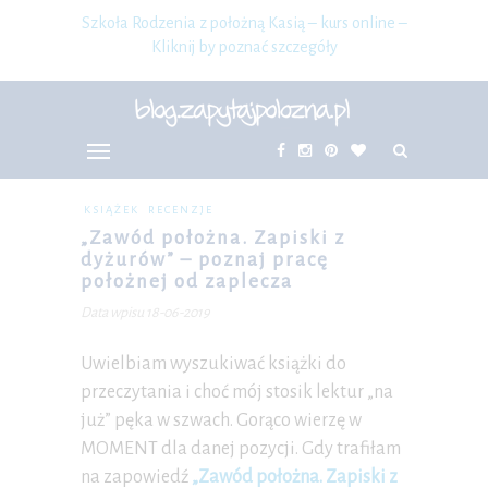
Szkoła Rodzenia z położną Kasią – kurs online –
Kliknij by poznać szczegóły
KSIĄŻEK
RECENZJE
„Zawód położna. Zapiski z
dyżurów” – poznaj pracę
położnej od zaplecza
Data wpisu 18-06-2019
Uwielbiam wyszukiwać książki do
przeczytania i choć mój stosik lektur „na
już” pęka w szwach. Gorąco wierzę w
MOMENT dla danej pozycji. Gdy trafiłam
na zapowiedź
„Zawód położna. Zapiski z