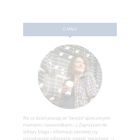
O MNIE
Na co dzień pracuję ze "świeżo" upieczonymi
mamami i noworodkami :-) Zapraszam do
lektury bloga i informacji zwrotnej czy
poszukiwane informacje zostały znalezione :-)