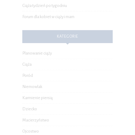
Ciąża tydzień po tygodniu
Forum dla kobiet w ciąży i mam
KATEGORIE
Planowanie ciąży
Ciąża
Poród
Niemowlak
Karmienie piersią
Dziecko
Macierzyństwo
Ojcostwo