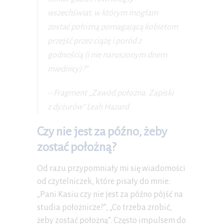
wszechświat, w którym mogłam
zostać położną pomagającą kobietom
przejść przez ciążę i poród z
godnością (i nie naruszonym dnem
miednicy)?”
– Fragment „Zawód położna. Zapiski
z dyżurów” Leah Hazard
Czy nie jest za późno, żeby
zostać położną?
Od razu przypomniały mi się wiadomości
od czytelniczek, które pisały do mnie:
„Pani Kasiu czy nie jest za późno pójść na
studia położnicze?”, „Co trzeba zrobić,
żeby zostać położną”. Często impulsem do