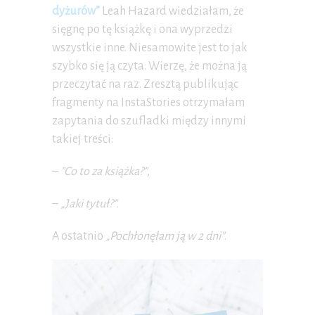
dyżurów”
Leah Hazard wiedziałam, że
sięgnę po tę książkę i ona wyprzedzi
wszystkie inne. Niesamowite jest to jak
szybko się ją czyta. Wierzę, że można ją
przeczytać na raz. Zresztą publikując
fragmenty na InstaStories otrzymałam
zapytania do szufladki między innymi
takiej treści:
–
”Co to za książka?”
,
–
„Jaki tytuł?”.
A ostatnio
„Pochłonęłam ją w 2 dni”
.