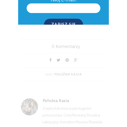
Dziękuję Wydawnictwu W.A.B. za
udostępnienie egzemplarza do recenzji 🙂
RECENZJA KSIĄŻKI
ZAPISZ SIĘ
P.S. W każdej chwili możesz wypisać się z kursu.
0 Komentarzy
autor
POŁOŻNA KASIA
Położna Kasia
Z wykształcenia i pasji magister
położnictwa. Certyfikowany Doradca
Laktacyjny. Instruktor Masażu Shantala.