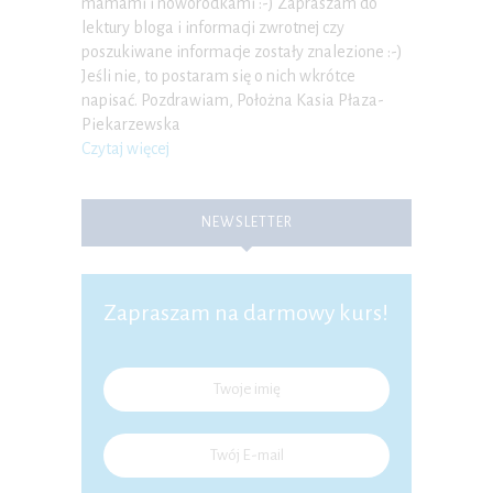
mamami i noworodkami :-) Zapraszam do
lektury bloga i informacji zwrotnej czy
poszukiwane informacje zostały znalezione :-)
Jeśli nie, to postaram się o nich wkrótce
napisać. Pozdrawiam, Położna Kasia Płaza-
Piekarzewska
Czytaj więcej
NEWSLETTER
Zapraszam na darmowy kurs!