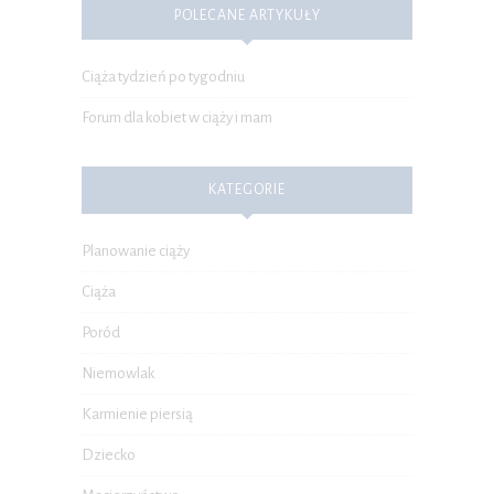
POLECANE ARTYKUŁY
Ciąża tydzień po tygodniu
Forum dla kobiet w ciąży i mam
KATEGORIE
Planowanie ciąży
Ciąża
Poród
Niemowlak
Karmienie piersią
Dziecko