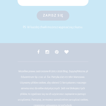
ZAPISZ SIĘ
P.S. W każdej chwili możesz wypisać się z kursu.
Wszelkie prawa zastrzeżone © 2007-2026
Blog.ZapytajPolozna.pl
Educentrum Sp. z o.o. ul. Św. Patryka 2/45 03-980 Warszawa.
Używamy plików cookies, aby ułatwić Ci korzystanie z naszego
serwisu oraz do celów statystycznych. Jeśli nie blokujesz tych
plików, to zgadzasz się na ich użycie oraz zapisanie w pamięci
urządzenia. Pamiętaj, że możesz samodzielnie zarządzać cookies,
zmieniając ustawienia przeglądarki.