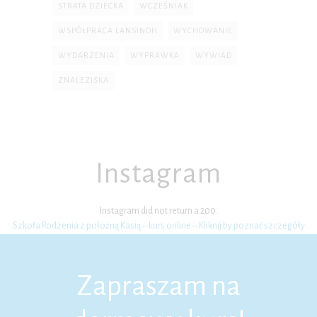
STRATA DZIECKA
WCZEŚNIAK
WSPÓŁPRACA LANSINOH
WYCHOWANIE
WYDARZENIA
WYPRAWKA
WYWIAD
ZNALEZISKA
Instagram
Instagram did not return a 200.
Szkoła Rodzenia z położną Kasią – kurs online – Kliknij by poznać szczegóły
Zapraszam na