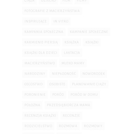
CIĄŻA
DZIECKO
FILM
FILMY
FOTOGRAFIE Z MACIERZYŃSTWA
INSPIRUJĄCE
IN VITRO
KAMPANIA SPOŁECZNA
KAMPANIE SPOŁECZNE
KARMIENIE PIERSIĄ
KSIĄŻKA
KSIĄŻKI
KSIĄŻKI DLA DZIECI
LAKTACJA
MACIERZYŃSTWO
MLEKO MAMY
NARODZINY
NIEPŁODNOŚĆ
NOWORODEK
OJCOSTWO
OSOBISTE
PLANOWANIE CIĄŻY
PORONIENIE
PORÓD
PORÓD W DOMU
POŁOŻNA
PRZEDSIĘBIORCZA MAMA
RECENZJA KSIĄŻKI
RECENZJE
RODZICIELSTWO
ROZMOWA
ROZMOWY