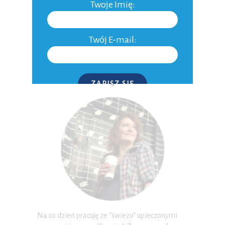
Twoje Imię:
NOWSZE WPISY
STARSZE WPISY
Twój E-mail:
O MNIE
ZAPISZ SIĘ
P.S. W każdej chwili możesz wypisać się z kursu.
Na co dzień pracuję ze "świeżo" upieczonymi