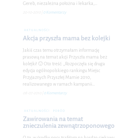
Gereb, niezależna położna i lekarka,…
20-10-2010
|
0 Komentarzy
AKTUALNOŚCI
Akcja przyszła mama bez kolejki
Jakiś czas temu otrzymałam informację
prasową na temat akcji Przyszła mama bez
kolejki! 🙂 Oto treść: „Rozpoczęła się druga
edycja ogólnopolskiego rankingu Miejsc
Przyjaznych Przyszłej Mamie 2010,
realizowanego w ramach kampanii…
08-07-2010
|
0 Komentarzy
AKTUALNOŚCI
PORÓD
Zawirowania na temat
znieczulenia zewnątrzoponowego
O to, w środku nocy trafiłam na bardzo ciekawy