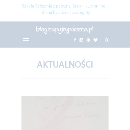
Szkoła Rodzenia z położną Kasią – kurs online –
Kliknij by poznać szczegóły
AKTUALNOŚCI