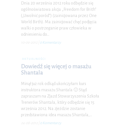
Dnia 20 września 2012 roku odbędzie się
ogólnoświatowa akcja „Freedom for Brith”
(„Uwolnić poród”) (zainicjowana przez One
World Birth). Ma zainicjować chęć podjęcia
walki o postrzeganie praw człowieka w
odniesieniu do…
10-09-2012
|
0 Komentarzy
AKTUALNOŚCI
Dowiedź się więcej o masażu
Shantala
Minął już rok odkąd ukończyłam kurs
instruktora masażu Shantala 🙂 Stąd
zapraszam na Zjazd Stowarzyszenia Szkoła
Trenerów Shantala, który odbędzie się 15
września 2012. Na zjeździe zostanie
przedstawiona idea masażu Shantala,…
24-08-2012
|
0 Komentarzy