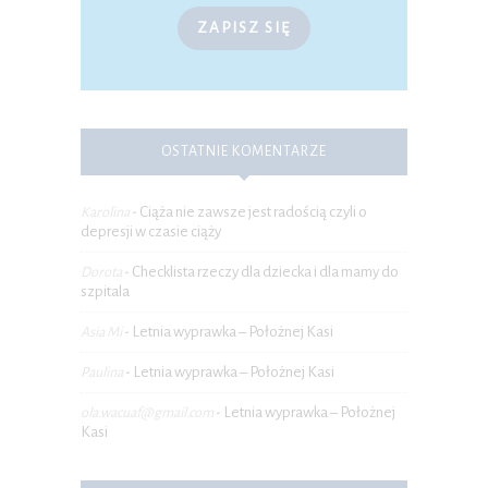
ZAPISZ SIĘ
OSTATNIE KOMENTARZE
Ciąża nie zawsze jest radością czyli o
Karolina
-
depresji w czasie ciąży
Checklista rzeczy dla dziecka i dla mamy do
Dorota
-
szpitala
Letnia wyprawka – Położnej Kasi
Asia Mi
-
Letnia wyprawka – Położnej Kasi
Paulina
-
Letnia wyprawka – Położnej
ola.wacuaf@gmail.com
-
Kasi