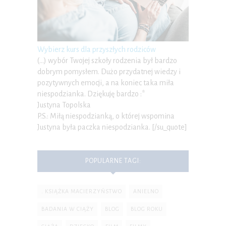
Wybierz kurs dla przyszłych rodziców
(…) wybór Twojej szkoły rodzenia był bardzo
dobrym pomysłem. Dużo przydatnej wiedzy i
pozytywnych emocji, a na koniec taka miła
niespodzianka. Dziękuję bardzo :*
Justyna Topolska
P.S.: Miłą niespodzianką, o której wspomina
Justyna była paczka niespodzianka. [/su_quote]
POPULARNE TAGI:
. KSIĄŻKA MACIERZYŃSTWO
ANIELNO
BADANIA W CIĄŻY
BLOG
BLOG ROKU