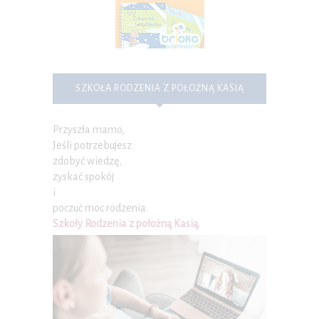
SZKOŁA RODZENIA Z POŁOŻNĄ KASIĄ
Przyszła mamo,
Jeśli potrzebujesz
zdobyć wiedzę,
zyskać spokój
i
poczuć moc rodzenia.
Szkoły Rodzenia z położną Kasią
.