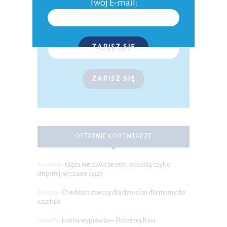
Twój E-mail:
ZAPISZ SIĘ
P.S. W każdej chwili możesz wypisać się z kursu.
ZAPISZ SIĘ
OSTATNIE KOMENTARZE
Ciąża nie zawsze jest radością czyli o
Karolina
-
depresji w czasie ciąży
Checklista rzeczy dla dziecka i dla mamy do
Dorota
-
szpitala
Letnia wyprawka – Położnej Kasi
Asia Mi
-