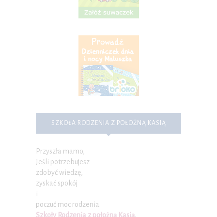
SZKOŁA RODZENIA Z POŁOŻNĄ KASIĄ
Przyszła mamo,
Jeśli potrzebujesz
zdobyć wiedzę,
zyskać spokój
i
poczuć moc rodzenia.
Szkoły Rodzenia z położną Kasią
.