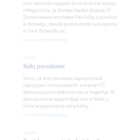
Pani Weronika napisała do mnie dzisiaj bardzo
miłego maila, za którego bardzo dziękuję 🙂
Zainspirowana artykułem Pani Julity o porodzie
w Norwegii, opisała system opieki nad ciężarną
w Dani. Pozwoliła mi…
29-10-2010
|
0 Komentarzy
PORÓD
Koło porodowe
Wiesz, że koło porodowe zaprojektował
mężczyzna i to nie położnik, a artysta? 🙂
Wynalazca przeszedł operację na kręgosłup. Po
operacji musiał spędzić długi czas w łóżku, a
chciał przyjąć pozycję wertykalną.…
27-10-2010
|
0 Komentarzy
PORÓD