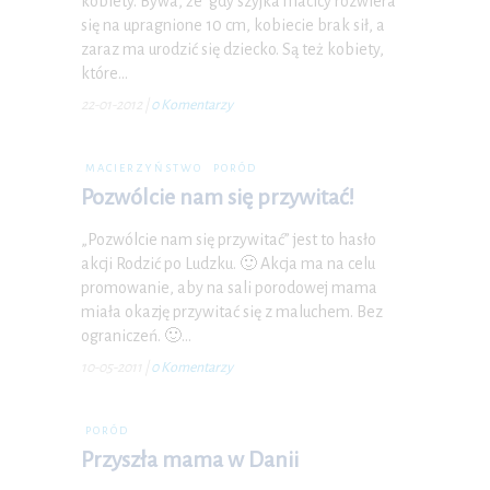
kobiety. Bywa, że gdy szyjka macicy rozwiera
się na upragnione 10 cm, kobiecie brak sił, a
zaraz ma urodzić się dziecko. Są też kobiety,
które…
22-01-2012
|
0 Komentarzy
MACIERZYŃSTWO
PORÓD
Pozwólcie nam się przywitać!
„Pozwólcie nam się przywitać” jest to hasło
akcji Rodzić po Ludzku. 🙂 Akcja ma na celu
promowanie, aby na sali porodowej mama
miała okazję przywitać się z maluchem. Bez
ograniczeń. 🙂…
10-05-2011
|
0 Komentarzy
PORÓD
Przyszła mama w Danii