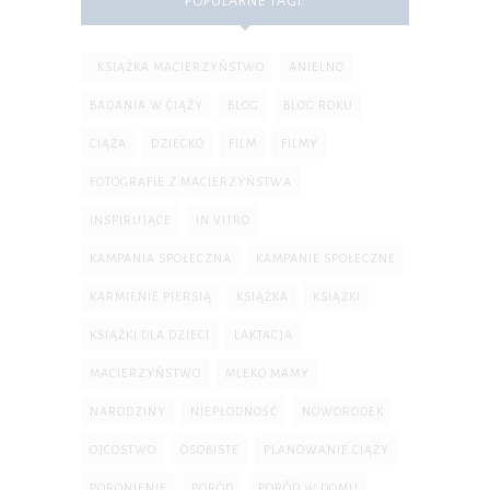
POPULARNE TAGI:
. KSIĄŻKA MACIERZYŃSTWO
ANIELNO
BADANIA W CIĄŻY
BLOG
BLOG ROKU
CIĄŻA
DZIECKO
FILM
FILMY
FOTOGRAFIE Z MACIERZYŃSTWA
INSPIRUJĄCE
IN VITRO
KAMPANIA SPOŁECZNA
KAMPANIE SPOŁECZNE
KARMIENIE PIERSIĄ
KSIĄŻKA
KSIĄŻKI
KSIĄŻKI DLA DZIECI
LAKTACJA
MACIERZYŃSTWO
MLEKO MAMY
NARODZINY
NIEPŁODNOŚĆ
NOWORODEK
OJCOSTWO
OSOBISTE
PLANOWANIE CIĄŻY
PORONIENIE
PORÓD
PORÓD W DOMU