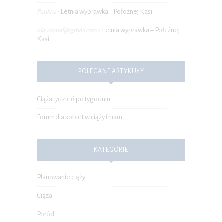
Letnia wyprawka – Położnej Kasi
Paulina
-
Letnia wyprawka – Położnej
ola.wacuaf@gmail.com
-
Kasi
POLECANE ARTYKUŁY
Ciąża tydzień po tygodniu
Forum dla kobiet w ciąży i mam
KATEGORIE
Planowanie ciąży
Ciąża
Poród