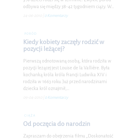
odbywa się między 38-42 tygodniem ciąży. W…
24-06-2010
|
0 Komentarzy
PORÓD
Kiedy kobiety zaczęły rodzić w
pozycji leżącej?
Pierwszą odnotowaną osobą, która rodziła w
pozycji leżącej jest Louise de la Vallière. Była
kochanką króla króla Francji Ludwika XIV i
rodziła w 1663 roku. Już przed narodzinami
dziecka król oznajmił,…
09-04-2010
|
0 Komentarzy
CIĄŻA
Od poczęcia do narodzin
Zapraszam do obejrzenia filmu „Doskonałość