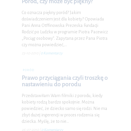
Poród, czy może być piękny?
Co oznacza piękny poród? Jakim
doświadczeniem jest dla kobiety? Opowiada
Pani Anna Otffinowska Prezeska Fundacji
Rodzić po Ludzku w programie Piotra Pacewicz
„Pociąg osobowy”. Zapytana przez Pana Piotra
czy można powiedzieć,…
23-10-2010
|
0 Komentarzy
PORÓD
Prawo przyciągania czyli troszkę o
nastawieniu do porodu
Przedstawiłam Wam filmiki z porodu, kiedy
kobiety rodzą bardzo spokojnie. Można
powiedzieć, że dziecko samo się rodzi. Nie ma
zbyt dużej ingerencji w proces rodzenia się
dziecka. Myślę, że to nie…
26-07-2010
|
0 Komentarzy