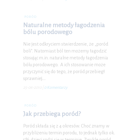
PORÓD
Naturalne metody łagodzenia
bólu porodowego
Nie jest odkryciem stwierdzenie, że „poród
boli”. Natomiast ból ten możemy łagodzić
stosując m.in. naturalne metody łagodzenia
bólu porodowego. A ich stosowanie może
przyczynić się do tego, że poród przebiegł
sprawniej.…
25-06-2010
|
0 Komentarzy
PORÓD
Jak przebiega poród?
Poród składa się z 4 okresów. Choć znamy w
przybliżeniu termin porodu, to jednak tylko ok.
5% dzieci rodzi się w terminie. Zwykle poród