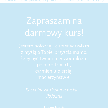
Szkoła Rodzenia z położną Kasią – kurs online – Kliknij by poznać szczegóły
Zapraszam na
darmowy kurs!
Jestem położną i kurs stworzyłam
z myślą o Tobie, przyszła mamo,
żeby być Twoim przewodnikiem
po narodzinach,
karmieniu piersią i
macierzyństwie.
Kasia Płaza-Piekarzewska —
Położna
Twoje Imię: