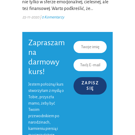
nie tylko w sferze emocjonalnej, cielesnej, ale
też finansowej. Warto podkreślić, że…
25-11-2020
|
0 Komentarzy
Zapraszam
na
darmowy
kurs!
ZAPISZ
Jestem położną i kurs
SIĘ
stworzyłam z myślą o
Tobie, przyszła
mamo, żeby być
Twoim
przewodnikiem po
narodzinach,
karmieniu piersią i