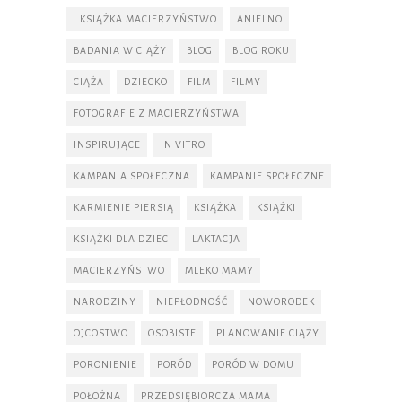
. KSIĄŻKA MACIERZYŃSTWO
ANIELNO
BADANIA W CIĄŻY
BLOG
BLOG ROKU
CIĄŻA
DZIECKO
FILM
FILMY
FOTOGRAFIE Z MACIERZYŃSTWA
INSPIRUJĄCE
IN VITRO
KAMPANIA SPOŁECZNA
KAMPANIE SPOŁECZNE
KARMIENIE PIERSIĄ
KSIĄŻKA
KSIĄŻKI
KSIĄŻKI DLA DZIECI
LAKTACJA
MACIERZYŃSTWO
MLEKO MAMY
NARODZINY
NIEPŁODNOŚĆ
NOWORODEK
OJCOSTWO
OSOBISTE
PLANOWANIE CIĄŻY
PORONIENIE
PORÓD
PORÓD W DOMU
POŁOŻNA
PRZEDSIĘBIORCZA MAMA