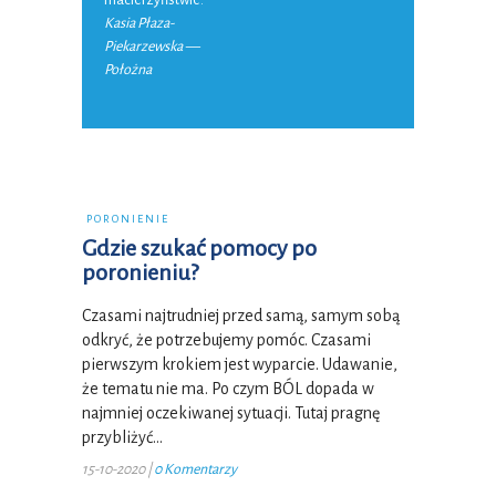
macierzyństwie.
Kasia Płaza-
Piekarzewska —
Położna
PORONIENIE
Gdzie szukać pomocy po
poronieniu?
Czasami najtrudniej przed samą, samym sobą
odkryć, że potrzebujemy pomóc. Czasami
pierwszym krokiem jest wyparcie. Udawanie,
że tematu nie ma. Po czym BÓL dopada w
najmniej oczekiwanej sytuacji. Tutaj pragnę
przybliżyć…
15-10-2020
|
0 Komentarzy