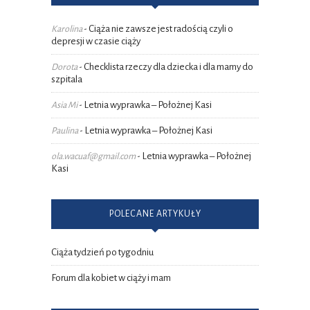
Ciąża nie zawsze jest radością czyli o
Karolina
-
depresji w czasie ciąży
Checklista rzeczy dla dziecka i dla mamy do
Dorota
-
szpitala
Letnia wyprawka – Położnej Kasi
Asia Mi
-
Letnia wyprawka – Położnej Kasi
Paulina
-
Letnia wyprawka – Położnej
ola.wacuaf@gmail.com
-
Kasi
POLECANE ARTYKUŁY
Ciąża tydzień po tygodniu
Forum dla kobiet w ciąży i mam