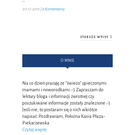
…
30-12-2019
|
0 Komentarzy
STARSZE WPISY
O MNIE
Na co dzień pracuję ze "świeżo" upieczonymi
mamami i noworodkami :-) Zapraszam do
lektury bloga i informacji zwrotnej czy
poszukiwane informacje zostały znalezione :-)
Jeśli nie, to postaram się o nich wkrótce
napisać. Pozdrawiam, Położna Kasia Płaza-
Piekarzewska
Czytaj więcej