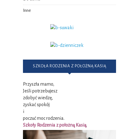
Inne
SZKOŁA RODZENIA Z POŁOŻNĄ KASIĄ
Przyszła mamo,
Jeśli potrzebujesz
zdobyć wiedzę,
zyskać spokój
i
poczuć moc rodzenia.
Szkoły Rodzenia z położną Kasią
.