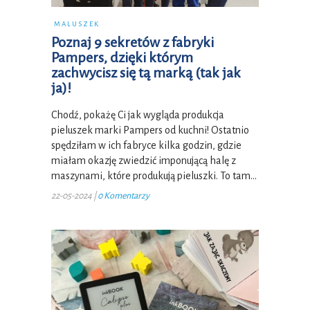
MALUSZEK
Poznaj 9 sekretów z fabryki
Pampers, dzięki którym
zachwycisz się tą marką (tak jak
ja)!
Chodź, pokażę Ci jak wygląda produkcja
pieluszek marki Pampers od kuchni! Ostatnio
spędziłam w ich fabryce kilka godzin, gdzie
miałam okazję zwiedzić imponującą halę z
maszynami, które produkują pieluszki. To tam…
22-05-2024
|
0 Komentarzy