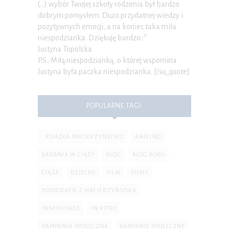
(…) wybór Twojej szkoły rodzenia był bardzo
dobrym pomysłem. Dużo przydatnej wiedzy i
pozytywnych emocji, a na koniec taka miła
niespodzianka. Dziękuję bardzo :*
Justyna Topolska
P.S.: Miłą niespodzianką, o której wspomina
Justyna była paczka niespodzianka. [/su_quote]
POPULARNE TAGI:
. KSIĄŻKA MACIERZYŃSTWO
ANIELNO
BADANIA W CIĄŻY
BLOG
BLOG ROKU
CIĄŻA
DZIECKO
FILM
FILMY
FOTOGRAFIE Z MACIERZYŃSTWA
INSPIRUJĄCE
IN VITRO
KAMPANIA SPOŁECZNA
KAMPANIE SPOŁECZNE