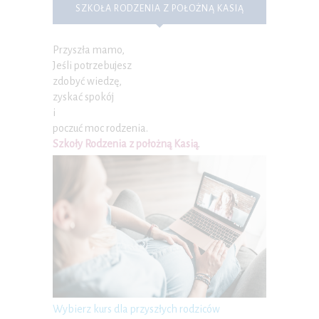
SZKOŁA RODZENIA Z POŁOŻNĄ KASIĄ
Przyszła mamo,
Jeśli potrzebujesz
zdobyć wiedzę,
zyskać spokój
i
poczuć moc rodzenia.
Szkoły Rodzenia z położną Kasią
.
Wybierz kurs dla przyszłych rodziców