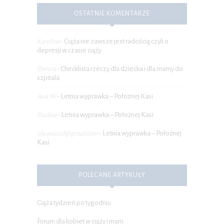
OSTATNIE KOMENTARZE
Ciąża nie zawsze jest radością czyli o
Karolina
-
depresji w czasie ciąży
Checklista rzeczy dla dziecka i dla mamy do
Dorota
-
szpitala
Letnia wyprawka – Położnej Kasi
Asia Mi
-
Letnia wyprawka – Położnej Kasi
Paulina
-
Letnia wyprawka – Położnej
ola.wacuaf@gmail.com
-
Kasi
POLECANE ARTYKUŁY
Ciąża tydzień po tygodniu
Forum dla kobiet w ciąży i mam