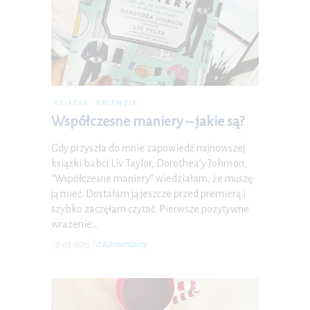
KSIĄŻEK
RECENZJE
Współczesne maniery – jakie są?
Gdy przyszła do mnie zapowiedź najnowszej
książki babci Liv Taylor, Dorothea’y Johnson,
“Współczesne maniery” wiedziałam, że muszę
ją mieć. Dostałam ją jeszcze przed premierą i
szybko zaczęłam czytać. Pierwsze pozytywne
wrażenie…
13-03-2015
|
0 Komentarzy