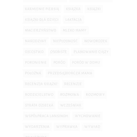
KARMIENIE PIERSIĄ
KSIĄŻKA
KSIĄŻKI
KSIĄŻKI DLA DZIECI
LAKTACJA
MACIERZYŃSTWO
MLEKO MAMY
NARODZINY
NIEPŁODNOŚĆ
NOWORODEK
OJCOSTWO
OSOBISTE
PLANOWANIE CIĄŻY
PORONIENIE
PORÓD
PORÓD W DOMU
POŁOŻNA
PRZEDSIĘBIORCZA MAMA
RECENZJA KSIĄŻKI
RECENZJE
RODZICIELSTWO
ROZMOWA
ROZMOWY
STRATA DZIECKA
WCZEŚNIAK
WSPÓŁPRACA LANSINOH
WYCHOWANIE
WYDARZENIA
WYPRAWKA
WYWIAD