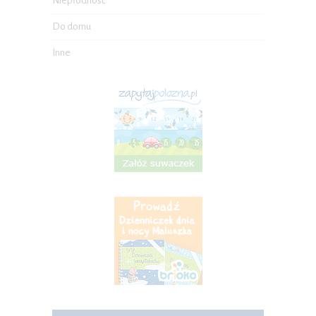
Niepłodność
Do domu
Inne